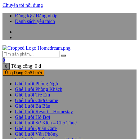
Chuyển tới nội dung
Đăng ký / Đăng nhập
Danh sách yêu thích
0
Tổng cộng:
0
₫
0
Ứng Dụng Ghế Lười
Ghế Lười Phòng Ngủ
Ghế Lười Phòng Khách
Ghế Lười Trẻ Em
Ghế Lười Chơi Game
Ghế Lười Bà Bầu
Ghế Lười Resort – Homestay
Ghế Lười Hồ Bơi
Ghế Lười Sự Kiện – Cho Thuê
Ghế Lười Quán Cafe
Ghế Lười Văn Phòng