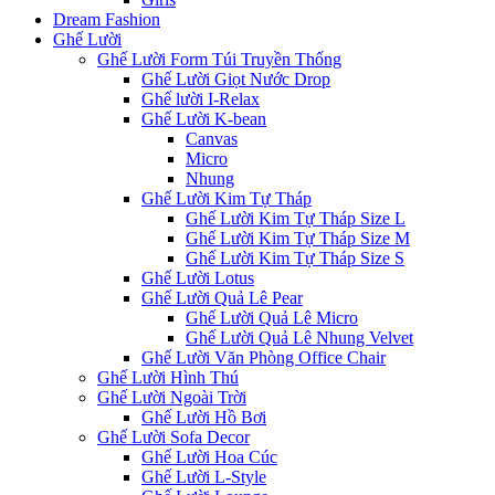
Dream Fashion
Ghế Lười
Ghế Lười Form Túi Truyền Thống
Ghế Lười Giọt Nước Drop
Ghế lười I-Relax
Ghế Lười K-bean
Canvas
Micro
Nhung
Ghế Lười Kim Tự Tháp
Ghế Lười Kim Tự Tháp Size L
Ghế Lười Kim Tự Tháp Size M
Ghế Lười Kim Tự Tháp Size S
Ghế Lười Lotus
Ghế Lười Quả Lê Pear
Ghế Lười Quả Lê Micro
Ghế Lười Quả Lê Nhung Velvet
Ghế Lười Văn Phòng Office Chair
Ghế Lười Hình Thú
Ghế Lười Ngoài Trời
Ghế Lười Hồ Bơi
Ghế Lười Sofa Decor
Ghế Lười Hoa Cúc
Ghế Lười L-Style