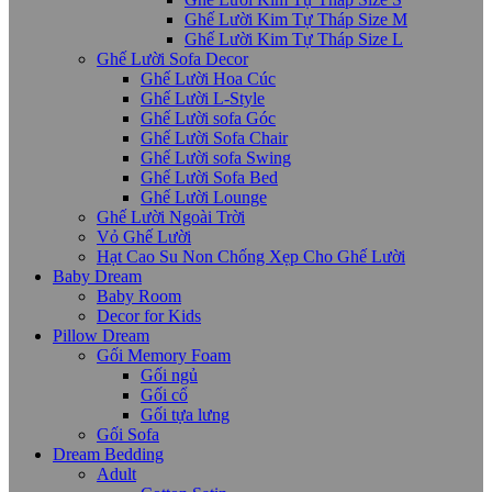
Ghế Lười Kim Tự Tháp Size M
Ghế Lười Kim Tự Tháp Size L
Ghế Lười Sofa Decor
Ghế Lười Hoa Cúc
Ghế Lười L-Style
Ghế Lười sofa Góc
Ghế Lười Sofa Chair
Ghế Lười sofa Swing
Ghế Lười Sofa Bed
Ghế Lười Lounge
Ghế Lười Ngoài Trời
Vỏ Ghế Lười
Hạt Cao Su Non Chống Xẹp Cho Ghế Lười
Baby Dream
Baby Room
Decor for Kids
Pillow Dream
Gối Memory Foam
Gối ngủ
Gối cổ
Gối tựa lưng
Gối Sofa
Dream Bedding
Adult