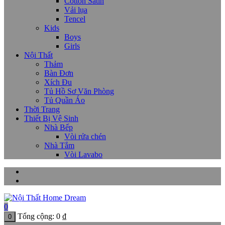
Cotton Satin
Vải lụa
Tencel
Kids
Boys
Girls
Nội Thất
Thảm
Bàn Đơn
Xích Đu
Tủ Hồ Sơ Văn Phòng
Tủ Quần Áo
Thời Trang
Thiết Bị Vệ Sinh
Nhà Bếp
Vòi rửa chén
Nhà Tắm
Vòi Lavabo
0
Tổng cộng:
0
₫
0