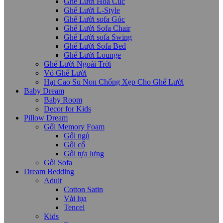
Ghế Lười Hoa Cúc
Ghế Lười L-Style
Ghế Lười sofa Góc
Ghế Lười Sofa Chair
Ghế Lười sofa Swing
Ghế Lười Sofa Bed
Ghế Lười Lounge
Ghế Lười Ngoài Trời
Vỏ Ghế Lười
Hạt Cao Su Non Chống Xẹp Cho Ghế Lười
Baby Dream
Baby Room
Decor for Kids
Pillow Dream
Gối Memory Foam
Gối ngủ
Gối cổ
Gối tựa lưng
Gối Sofa
Dream Bedding
Adult
Cotton Satin
Vải lụa
Tencel
Kids