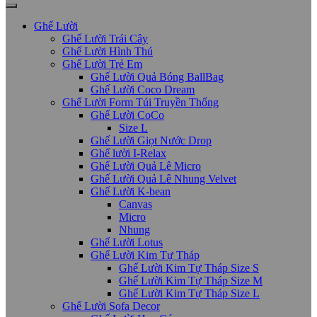
Ghế Lười
Ghế Lười Trái Cây
Ghế Lười Hình Thú
Ghế Lười Trẻ Em
Ghế Lười Quả Bóng BallBag
Ghế Lười Coco Dream
Ghế Lười Form Túi Truyền Thống
Ghế Lười CoCo
Size L
Ghế Lười Giọt Nước Drop
Ghế lười I-Relax
Ghế Lười Quả Lê Micro
Ghế Lười Quả Lê Nhung Velvet
Ghế Lười K-bean
Canvas
Micro
Nhung
Ghế Lười Lotus
Ghế Lười Kim Tự Tháp
Ghế Lười Kim Tự Tháp Size S
Ghế Lười Kim Tự Tháp Size M
Ghế Lười Kim Tự Tháp Size L
Ghế Lười Sofa Decor