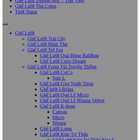
Ghế Lười Trường Học – Thư Viện
Ghế Lười Thú Cưng
Thời Trang
Ghế Lười
Ghế Lười Trái Cây
Ghế Lười Hình Thú
Ghế Lười Trẻ Em
Ghế Lười Quả Bóng BallBag
Ghế Lười Coco Dream
Ghế Lười Form Túi Truyền Thống
Ghế Lười CoCo
Size L
Ghế Lười Giọt Nước Drop
Ghế lười I-Relax
Ghế Lười Quả Lê Micro
Ghế Lười Quả Lê Nhung Velvet
Ghế Lười K-bean
Canvas
Micro
Nhung
Ghế Lười Lotus
Ghế Lười Kim Tự Tháp
Ghế Lười Kim Tự Tháp Size S