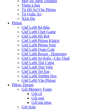
Máy lọc nước Doulton
Thảm Lông
Tủ Hồ Sơ Văn Phòng
Tủ Quần Áo
Xích Đu
Phòng
Ghế Lười Bà Bầu
Ghế Lười Chơi Game
Ghế Lười Hồ Bơi
Ghế Lười Phòng Khách
Ghế Lười Phòng Ngủ
Ghế Lười Quán Cafe
Ghế Lười Resort - Homestay
Ghế Lười Sự Kiện - Cho Thuê
Ghế Lười Thú Cưng
Ghế Lười Thư Viện
Ghế Lười Trẻ Em
Ghế Lười Trường Học
Ghế Lười Văn Phòng
Pillow Dream
Gối Memory Foam
Gối cổ
Gối ngủ
Gối tựa lưng
Gối Sofa