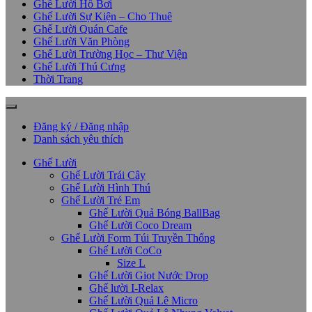
Ghế Lười Hồ Bơi
Ghế Lười Sự Kiện – Cho Thuê
Ghế Lười Quán Cafe
Ghế Lười Văn Phòng
Ghế Lười Trường Học – Thư Viện
Ghế Lười Thú Cưng
Thời Trang
Đăng ký / Đăng nhập
Danh sách yêu thích
Ghế Lười
Ghế Lười Trái Cây
Ghế Lười Hình Thú
Ghế Lười Trẻ Em
Ghế Lười Quả Bóng BallBag
Ghế Lười Coco Dream
Ghế Lười Form Túi Truyền Thống
Ghế Lười CoCo
Size L
Ghế Lười Giọt Nước Drop
Ghế lười I-Relax
Ghế Lười Quả Lê Micro