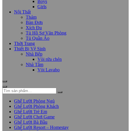
Boys
Girls
Nội Thất
Thảm
Bàn Đơn
Xích Đu
Tủ Hồ Sơ Văn Phòng
Tủ Quần Áo
Thời Trang
Thiết Bị Vệ Sinh
Nhà Bếp
Vòi rửa chén
Nhà Tắm
Vòi Lavabo
Ghế Lười Phòng Ngủ
Ghế Lười Phòng Khách
Ghế Lười Trẻ Em
Ghế Lười Chơi Game
Ghế Lười Bà Bầu
Ghế Lười Resort – Homestay