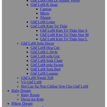
Ghế Lười Quả Lê Nhung Velvet
Ghế Lười K-bean
Canvas
Micro
Nhung
Ghế Lười Lotus
Ghế Lười Kim Tự Tháp
Ghế Lười Kim Tự Tháp Size S
Ghế Lười Kim Tự Tháp Size M
Ghế Lười Kim Tự Tháp Size L
Ghế Lười Sofa Decor
Ghế Lười Hoa Cúc
Ghế Lười L-Style
Ghế Lười sofa Góc
Ghế Lười Sofa Chair
Ghế Lười sofa Swing
Ghế Lười Sofa Bed
Ghế Lười Lounge
Ghế Lười Ngoài Trời
Vỏ Ghế Lười
Hạt Cao Su Non Chống Xẹp Cho Ghế Lười
Baby Dream
Baby Room
Decor for Kids
Pillow Dream