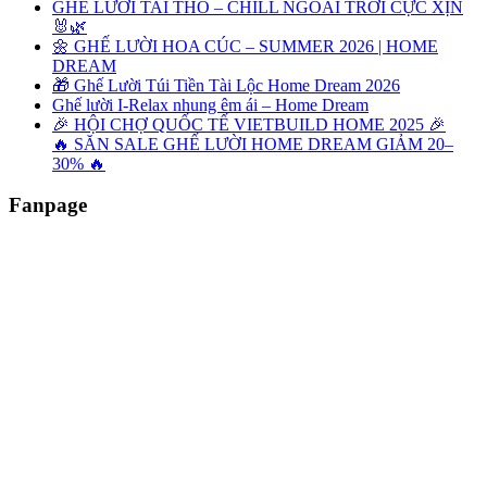
GHẾ LƯỜI TAI THỎ – CHILL NGOÀI TRỜI CỰC XỊN
🐰🌿
🌼 GHẾ LƯỜI HOA CÚC – SUMMER 2026 | HOME
DREAM
🎁 Ghế Lười Túi Tiền Tài Lộc Home Dream 2026
Ghế lười I-Relax nhung êm ái – Home Dream
🎉 HỘI CHỢ QUỐC TẾ VIETBUILD HOME 2025 🎉
🔥 SĂN SALE GHẾ LƯỜI HOME DREAM GIẢM 20–
30% 🔥
Fanpage