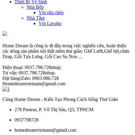
Thiết Bị Vệ Sinh
Nhà Bếp
Vòi rửa chén
Nhà Tắm
Vòi Lavabo
Home Dream là công ty đi đầu trong việc nghiên cứu, hoàn thiện
các dòng sản phẩm nội thất mềm thư giãn: Ghế Lười,Ghế bệt,chăn
Drap, Gối Tựa Lưng, Gối Cao Su Non ...
Điện thoại: 0937.798.728nbsp;
Tư vấn: 0937.798.728nbsp;
Đặt hàng/Zalo: 0903.986.728
Homedreamvietnam@gmail.com
Cùng Home Dream - Kiến Tạo Phong Cách Sống Thư Giãn
278 Pasteur, P. Võ Thị Sáu, Q3, TPHCM
0937798728
homedreamvietnam@gmail.com