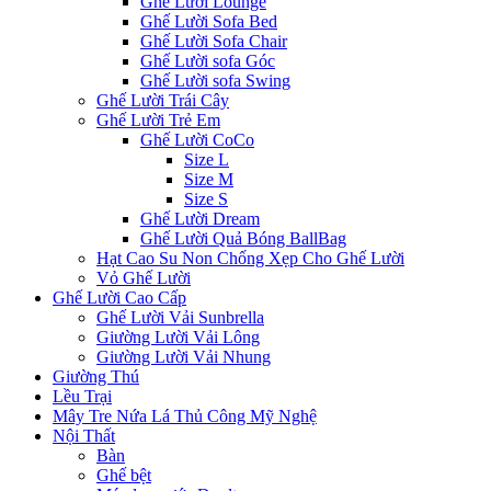
Ghế Lười Lounge
Ghế Lười Sofa Bed
Ghế Lười Sofa Chair
Ghế Lười sofa Góc
Ghế Lười sofa Swing
Ghế Lười Trái Cây
Ghế Lười Trẻ Em
Ghế Lười CoCo
Size L
Size M
Size S
Ghế Lười Dream
Ghế Lười Quả Bóng BallBag
Hạt Cao Su Non Chống Xẹp Cho Ghế Lười
Vỏ Ghế Lười
Ghế Lười Cao Cấp
Ghế Lười Vải Sunbrella
Giường Lười Vải Lông
Giường Lười Vải Nhung
Giường Thú
Lều Trại
Mây Tre Nứa Lá Thủ Công Mỹ Nghệ
Nội Thất
Bàn
Ghế bệt