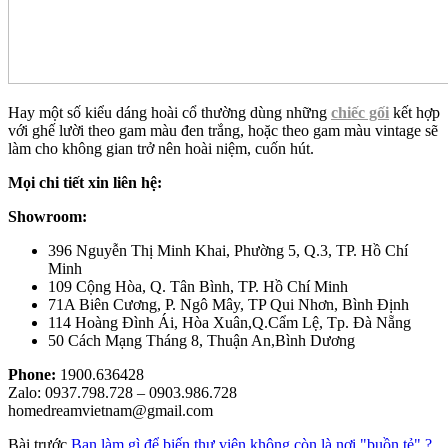
Hay một số kiểu dáng hoài cổ thường dùng những
chiếc gối
kết hợp
với ghế lười theo gam màu đen trắng, hoặc theo gam màu vintage sẽ
làm cho không gian trở nên hoài niệm, cuốn hút.
Mọi chi tiết xin liên hệ:
Showroom:
396 Nguyễn Thị Minh Khai, Phường 5, Q.3, TP. Hồ Chí
Minh
109 Cộng Hòa, Q. Tân Bình, TP. Hồ Chí Minh
71A Biên Cương, P. Ngô Mây, TP Qui Nhơn, Bình Định
114 Hoàng Đình Ái, Hòa Xuân,Q.Cẩm Lệ, Tp. Đà Nẵng
50 Cách Mạng Tháng 8, Thuận An,Bình Dương
Phone:
1900.636428
Zalo: 0937.798.728 – 0903.986.728
homedreamvietnam@gmail.com
Bài trước
Bạn làm gì để biến thư viện không còn là nơi "buồn tẻ" ?