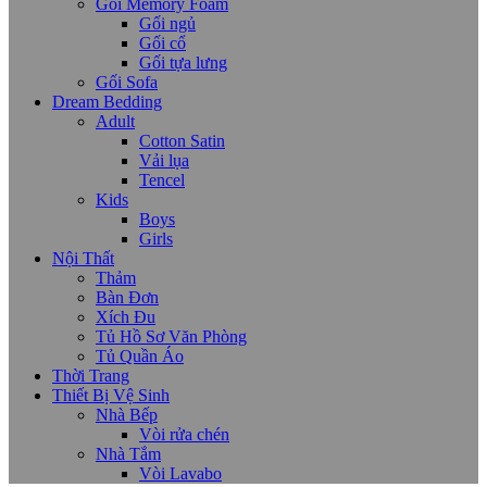
Gối Memory Foam
Gối ngủ
Gối cổ
Gối tựa lưng
Gối Sofa
Dream Bedding
Adult
Cotton Satin
Vải lụa
Tencel
Kids
Boys
Girls
Nội Thất
Thảm
Bàn Đơn
Xích Đu
Tủ Hồ Sơ Văn Phòng
Tủ Quần Áo
Thời Trang
Thiết Bị Vệ Sinh
Nhà Bếp
Vòi rửa chén
Nhà Tắm
Vòi Lavabo