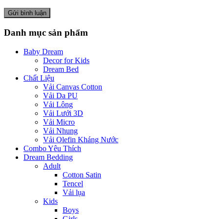
Danh mục sản phẩm
Baby Dream
Decor for Kids
Dream Bed
Chất Liệu
Vải Canvas Cotton
Vải Da PU
Vải Lông
Vải Lưới 3D
Vải Micro
Vải Nhung
Vải Olefin Kháng Nước
Combo Yêu Thích
Dream Bedding
Adult
Cotton Satin
Tencel
Vải lụa
Kids
Boys
Girls