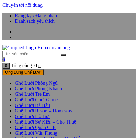
Chuyển tới nội dung
Đăng ký / Đăng nhập
Danh sách yêu thích
0
Tổng cộng:
0
₫
0
Ứng Dụng Ghế Lười
Ghế Lười Phòng Ngủ
Ghế Lười Phòng Khách
Ghế Lười Trẻ Em
Ghế Lười Chơi Game
Ghế Lười Bà Bầu
Ghế Lười Resort – Homestay
Ghế Lười Hồ Bơi
Ghế Lười Sự Kiện – Cho Thuê
Ghế Lười Quán Cafe
Ghế Lười Văn Phòng