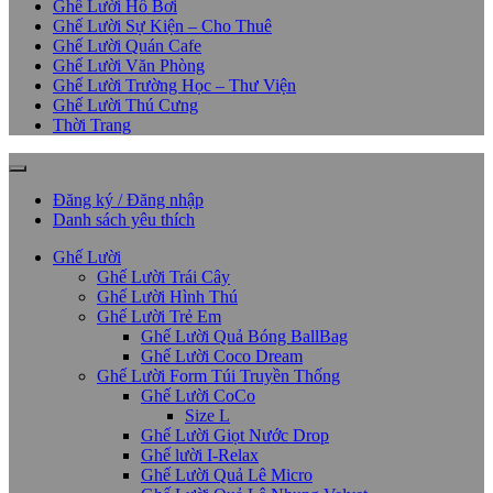
Ghế Lười Hồ Bơi
Ghế Lười Sự Kiện – Cho Thuê
Ghế Lười Quán Cafe
Ghế Lười Văn Phòng
Ghế Lười Trường Học – Thư Viện
Ghế Lười Thú Cưng
Thời Trang
Đăng ký / Đăng nhập
Danh sách yêu thích
Ghế Lười
Ghế Lười Trái Cây
Ghế Lười Hình Thú
Ghế Lười Trẻ Em
Ghế Lười Quả Bóng BallBag
Ghế Lười Coco Dream
Ghế Lười Form Túi Truyền Thống
Ghế Lười CoCo
Size L
Ghế Lười Giọt Nước Drop
Ghế lười I-Relax
Ghế Lười Quả Lê Micro