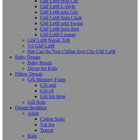
Ghế Lười Hoa Cúc
Ghế Lười L-Style
Ghế Lười sofa Góc
Ghế Lười Sofa Chair
Ghế Lười sofa Swing
Ghế Lười Sofa Bed
Ghế Lười Lounge
Ghế Lười Ngoài Trời
Vỏ Ghế Lười
Hạt Cao Su Non Chống Xẹp Cho Ghế Lười
Baby Dream
Baby Room
Decor for Kids
Pillow Dream
Gối Memory Foam
Gối ngủ
Gối cổ
Gối tựa lưng
Gối Sofa
Dream Bedding
Adult
Cotton Satin
Vải lụa
Tencel
Kids