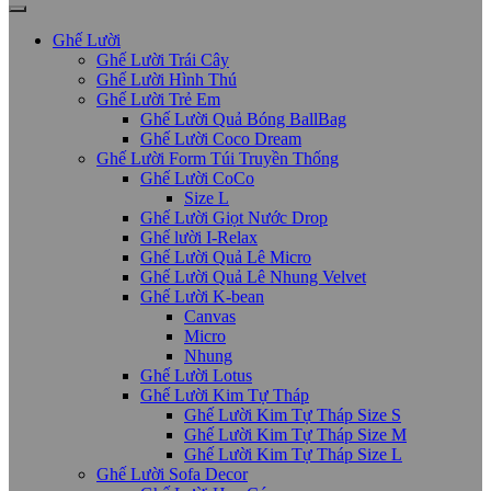
Ghế Lười
Ghế Lười Trái Cây
Ghế Lười Hình Thú
Ghế Lười Trẻ Em
Ghế Lười Quả Bóng BallBag
Ghế Lười Coco Dream
Ghế Lười Form Túi Truyền Thống
Ghế Lười CoCo
Size L
Ghế Lười Giọt Nước Drop
Ghế lười I-Relax
Ghế Lười Quả Lê Micro
Ghế Lười Quả Lê Nhung Velvet
Ghế Lười K-bean
Canvas
Micro
Nhung
Ghế Lười Lotus
Ghế Lười Kim Tự Tháp
Ghế Lười Kim Tự Tháp Size S
Ghế Lười Kim Tự Tháp Size M
Ghế Lười Kim Tự Tháp Size L
Ghế Lười Sofa Decor