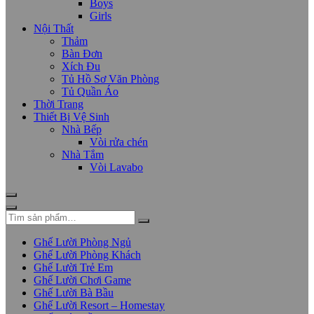
Boys
Girls
Nội Thất
Thảm
Bàn Đơn
Xích Đu
Tủ Hồ Sơ Văn Phòng
Tủ Quần Áo
Thời Trang
Thiết Bị Vệ Sinh
Nhà Bếp
Vòi rửa chén
Nhà Tắm
Vòi Lavabo
Ghế Lười Phòng Ngủ
Ghế Lười Phòng Khách
Ghế Lười Trẻ Em
Ghế Lười Chơi Game
Ghế Lười Bà Bầu
Ghế Lười Resort – Homestay