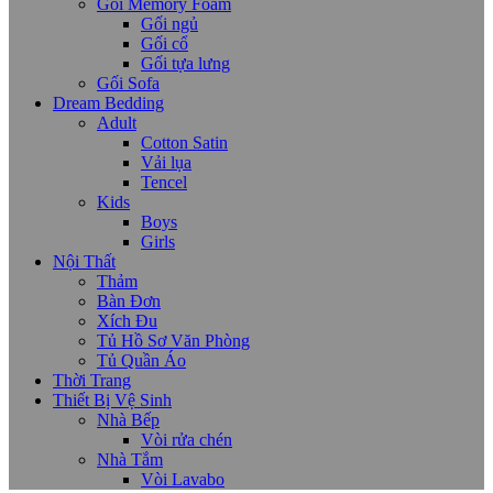
Gối Memory Foam
Gối ngủ
Gối cổ
Gối tựa lưng
Gối Sofa
Dream Bedding
Adult
Cotton Satin
Vải lụa
Tencel
Kids
Boys
Girls
Nội Thất
Thảm
Bàn Đơn
Xích Đu
Tủ Hồ Sơ Văn Phòng
Tủ Quần Áo
Thời Trang
Thiết Bị Vệ Sinh
Nhà Bếp
Vòi rửa chén
Nhà Tắm
Vòi Lavabo