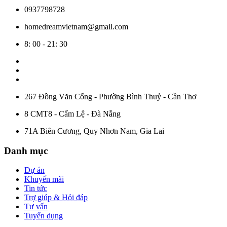
0937798728
homedreamvietnam@gmail.com
8: 00 - 21: 30
267 Đồng Văn Cống - Phường Bình Thuỷ - Cần Thơ
8 CMT8 - Cẩm Lệ - Đà Nẵng
71A Biên Cương, Quy Nhơn Nam, Gia Lai
Danh mục
Dự án
Khuyến mãi
Tin tức
Trợ giúp & Hỏi đáp
Tư vấn
Tuyển dụng