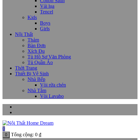
Cotton Satin
Vải lụa
Tencel
Kids
Boys
Girls
Nội Thất
Thảm
Bàn Đơn
Xích Đu
Tủ Hồ Sơ Văn Phòng
Tủ Quần Áo
Thời Trang
Thiết Bị Vệ Sinh
Nhà Bếp
Vòi rửa chén
Nhà Tắm
Vòi Lavabo
0
Tổng cộng:
0
₫
0