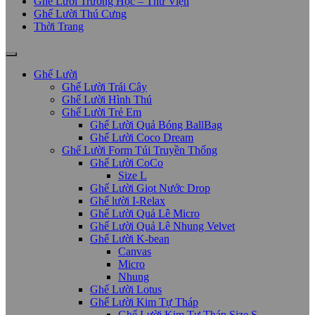
Ghế Lười Trường Học – Thư Viện
Ghế Lười Thú Cưng
Thời Trang
Ghế Lười
Ghế Lười Trái Cây
Ghế Lười Hình Thú
Ghế Lười Trẻ Em
Ghế Lười Quả Bóng BallBag
Ghế Lười Coco Dream
Ghế Lười Form Túi Truyền Thống
Ghế Lười CoCo
Size L
Ghế Lười Giọt Nước Drop
Ghế lười I-Relax
Ghế Lười Quả Lê Micro
Ghế Lười Quả Lê Nhung Velvet
Ghế Lười K-bean
Canvas
Micro
Nhung
Ghế Lười Lotus
Ghế Lười Kim Tự Tháp
Ghế Lười Kim Tự Tháp Size S