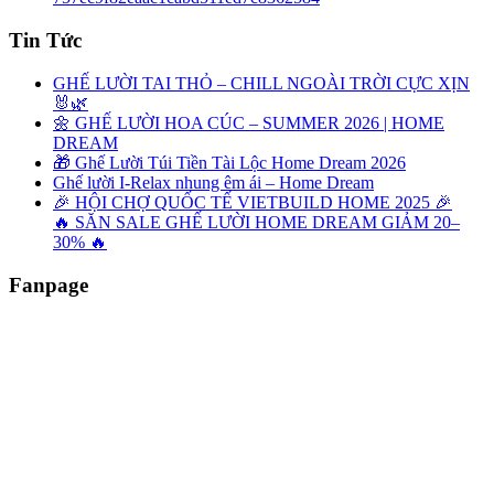
Tin Tức
GHẾ LƯỜI TAI THỎ – CHILL NGOÀI TRỜI CỰC XỊN
🐰🌿
🌼 GHẾ LƯỜI HOA CÚC – SUMMER 2026 | HOME
DREAM
🎁 Ghế Lười Túi Tiền Tài Lộc Home Dream 2026
Ghế lười I-Relax nhung êm ái – Home Dream
🎉 HỘI CHỢ QUỐC TẾ VIETBUILD HOME 2025 🎉
🔥 SĂN SALE GHẾ LƯỜI HOME DREAM GIẢM 20–
30% 🔥
Fanpage