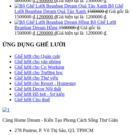
4600000 ₫.
2300000
₫
Giá hiện tại là: 2300000 ₫.
Bộ Ghế
Lười Beanbag Dream Quả Táo Xanh
1500000
₫
Giá gốc là:
1500000 ₫.
1200000
₫
Giá hiện tại là: 1200000 ₫.
Bộ Ghế Lười
Beanbag Dream Hồng
1500000
₫
Giá gốc là:
1500000 ₫.
1200000
₫
Giá hiện tại là: 1200000 ₫.
ỨNG DỤNG GHẾ LƯỜI
Ghế lười cho Quán cafe
Ghế lười cho văn phòng
Ghế lười cho Co Working
Ghế lười cho Trường học
Ghế lười cho Thư viện
Ghế lười cho Resort - Homestay
Ghế lười Decor Nội thất
Ghế lười Hồ bơi - Sự kiện
Ghế lười Cho thuê
Cùng Home Dream - Kiến Tạo Phong Cách Sống Thư Giãn
278 Pasteur, P. Võ Thị Sáu, Q3, TPHCM