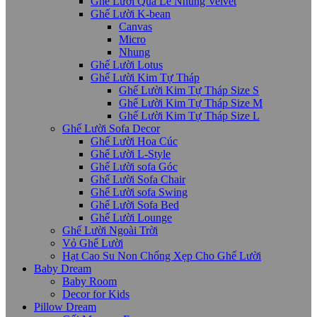
Ghế Lười Quả Lê Nhung Velvet
Ghế Lười K-bean
Canvas
Micro
Nhung
Ghế Lười Lotus
Ghế Lười Kim Tự Tháp
Ghế Lười Kim Tự Tháp Size S
Ghế Lười Kim Tự Tháp Size M
Ghế Lười Kim Tự Tháp Size L
Ghế Lười Sofa Decor
Ghế Lười Hoa Cúc
Ghế Lười L-Style
Ghế Lười sofa Góc
Ghế Lười Sofa Chair
Ghế Lười sofa Swing
Ghế Lười Sofa Bed
Ghế Lười Lounge
Ghế Lười Ngoài Trời
Vỏ Ghế Lười
Hạt Cao Su Non Chống Xẹp Cho Ghế Lười
Baby Dream
Baby Room
Decor for Kids
Pillow Dream