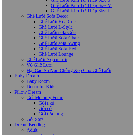
Ghế Lười Kim Tự Tháp Size M
Ghế Lười Kim Tự Tháp Size L
Ghế Lười Sofa Decor
Ghế Lười Hoa Cúc
Ghế Lười L-Style
Ghế Lười sofa Góc
Ghế Lười Sofa Chair
Ghế Lười sofa Swing
Ghế Lười Sofa Bed
Ghế Lười Lounge
Ghế Lười Ngoài Trời
Vỏ Ghế Lười
Hạt Cao Su Non Chống Xẹp Cho Ghế Lười
Baby Dream
Baby Room
Decor for Kids
Pillow Dream
Gối Memory Foam
Gối ngủ
Gối cổ
Gối tựa lưng
Gối Sofa
Dream Bedding
Adult