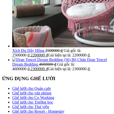
Xích Đu Dây Hồng
2500000
₫
Giá gốc là:
2500000 ₫.
2200000
₫
Giá hiện tại là: 2200000 ₫.
Bộ Chăn Drap Tencel
Dream Bedding
4600000
₫
Giá gốc là:
4600000 ₫.
2300000
₫
Giá hiện tại là: 2300000 ₫.
ỨNG DỤNG GHẾ LƯỜI
Ghế lười cho Quán cafe
Ghế lười cho văn phòng
Ghế lười cho Co Working
Ghế lười cho Trường học
Ghế lười cho Thư viện
Ghế lười cho Resort - Homestay