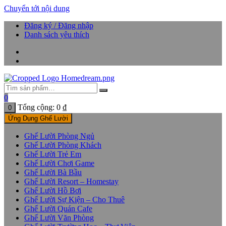
Chuyển tới nội dung
Đăng ký / Đăng nhập
Danh sách yêu thích
0
Tổng cộng:
0
₫
0
Ứng Dụng Ghế Lười
Ghế Lười Phòng Ngủ
Ghế Lười Phòng Khách
Ghế Lười Trẻ Em
Ghế Lười Chơi Game
Ghế Lười Bà Bầu
Ghế Lười Resort – Homestay
Ghế Lười Hồ Bơi
Ghế Lười Sự Kiện – Cho Thuê
Ghế Lười Quán Cafe
Ghế Lười Văn Phòng