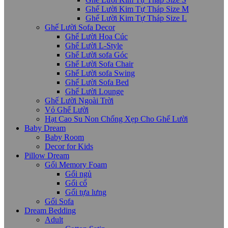
Ghế Lười Kim Tự Tháp Size M
Ghế Lười Kim Tự Tháp Size L
Ghế Lười Sofa Decor
Ghế Lười Hoa Cúc
Ghế Lười L-Style
Ghế Lười sofa Góc
Ghế Lười Sofa Chair
Ghế Lười sofa Swing
Ghế Lười Sofa Bed
Ghế Lười Lounge
Ghế Lười Ngoài Trời
Vỏ Ghế Lười
Hạt Cao Su Non Chống Xẹp Cho Ghế Lười
Baby Dream
Baby Room
Decor for Kids
Pillow Dream
Gối Memory Foam
Gối ngủ
Gối cổ
Gối tựa lưng
Gối Sofa
Dream Bedding
Adult