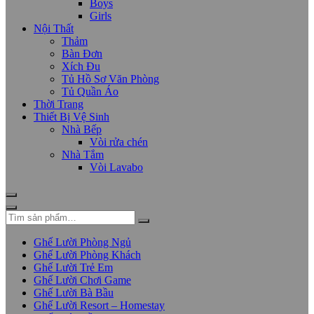
Boys
Girls
Nội Thất
Thảm
Bàn Đơn
Xích Đu
Tủ Hồ Sơ Văn Phòng
Tủ Quần Áo
Thời Trang
Thiết Bị Vệ Sinh
Nhà Bếp
Vòi rửa chén
Nhà Tắm
Vòi Lavabo
Ghế Lười Phòng Ngủ
Ghế Lười Phòng Khách
Ghế Lười Trẻ Em
Ghế Lười Chơi Game
Ghế Lười Bà Bầu
Ghế Lười Resort – Homestay