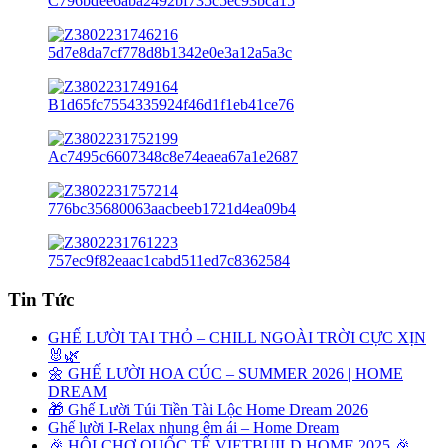
Tin Tức
GHẾ LƯỜI TAI THỎ – CHILL NGOÀI TRỜI CỰC XỊN
🐰🌿
🌼 GHẾ LƯỜI HOA CÚC – SUMMER 2026 | HOME
DREAM
🎁 Ghế Lười Túi Tiền Tài Lộc Home Dream 2026
Ghế lười I-Relax nhung êm ái – Home Dream
🎉 HỘI CHỢ QUỐC TẾ VIETBUILD HOME 2025 🎉