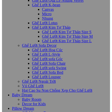
Ghế Lười Quả Lê Nhung Velvet
Ghế Lười K-bean
Canvas
Micro
Nhung
Ghế Lười Lotus
Ghế Lười Kim Tự Tháp
Ghế Lười Kim Tự Tháp Size S
Ghế Lười Kim Tự Tháp Size M
Ghế Lười Kim Tự Tháp Size L
Ghế Lười Sofa Decor
Ghế Lười Hoa Cúc
Ghế Lười L-Style
Ghế Lười sofa Góc
Ghế Lười Sofa Chair
Ghế Lười sofa Swing
Ghế Lười Sofa Bed
Ghế Lười Lounge
Ghế Lười Ngoài Trời
Vỏ Ghế Lười
Hạt Cao Su Non Chống Xẹp Cho Ghế Lười
Baby Dream
Baby Room
Decor for Kids
Pillow Dream