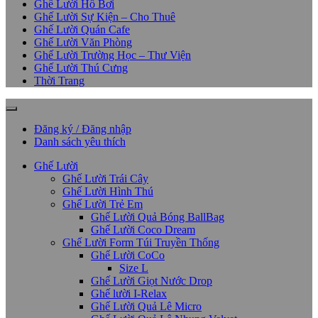
Ghế Lười Hồ Bơi
Ghế Lười Sự Kiện – Cho Thuê
Ghế Lười Quán Cafe
Ghế Lười Văn Phòng
Ghế Lười Trường Học – Thư Viện
Ghế Lười Thú Cưng
Thời Trang
Đăng ký / Đăng nhập
Danh sách yêu thích
Ghế Lười
Ghế Lười Trái Cây
Ghế Lười Hình Thú
Ghế Lười Trẻ Em
Ghế Lười Quả Bóng BallBag
Ghế Lười Coco Dream
Ghế Lười Form Túi Truyền Thống
Ghế Lười CoCo
Size L
Ghế Lười Giọt Nước Drop
Ghế lười I-Relax
Ghế Lười Quả Lê Micro