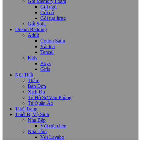
Gối Memory Foam
Gối ngủ
Gối cổ
Gối tựa lưng
Gối Sofa
Dream Bedding
Adult
Cotton Satin
Vải lụa
Tencel
Kids
Boys
Girls
Nội Thất
Thảm
Bàn Đơn
Xích Đu
Tủ Hồ Sơ Văn Phòng
Tủ Quần Áo
Thời Trang
Thiết Bị Vệ Sinh
Nhà Bếp
Vòi rửa chén
Nhà Tắm
Vòi Lavabo