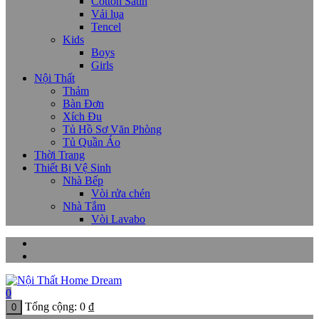
Cotton Satin
Vải lụa
Tencel
Kids
Boys
Girls
Nội Thất
Thảm
Bàn Đơn
Xích Đu
Tủ Hồ Sơ Văn Phòng
Tủ Quần Áo
Thời Trang
Thiết Bị Vệ Sinh
Nhà Bếp
Vòi rửa chén
Nhà Tắm
Vòi Lavabo
0
Tổng cộng:
0
₫
0