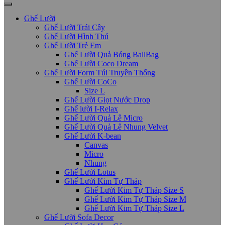
Ghế Lười
Ghế Lười Trái Cây
Ghế Lười Hình Thú
Ghế Lười Trẻ Em
Ghế Lười Quả Bóng BallBag
Ghế Lười Coco Dream
Ghế Lười Form Túi Truyền Thống
Ghế Lười CoCo
Size L
Ghế Lười Giọt Nước Drop
Ghế lười I-Relax
Ghế Lười Quả Lê Micro
Ghế Lười Quả Lê Nhung Velvet
Ghế Lười K-bean
Canvas
Micro
Nhung
Ghế Lười Lotus
Ghế Lười Kim Tự Tháp
Ghế Lười Kim Tự Tháp Size S
Ghế Lười Kim Tự Tháp Size M
Ghế Lười Kim Tự Tháp Size L
Ghế Lười Sofa Decor