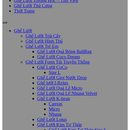
Ghế Lười Trường Học – Thư Viện
Ghế Lười Thú Cưng
Thời Trang
Ghế Lười
Ghế Lười Trái Cây
Ghế Lười Hình Thú
Ghế Lười Trẻ Em
Ghế Lười Quả Bóng BallBag
Ghế Lười Coco Dream
Ghế Lười Form Túi Truyền Thống
Ghế Lười CoCo
Size L
Ghế Lười Giọt Nước Drop
Ghế lười I-Relax
Ghế Lười Quả Lê Micro
Ghế Lười Quả Lê Nhung Velvet
Ghế Lười K-bean
Canvas
Micro
Nhung
Ghế Lười Lotus
Ghế Lười Kim Tự Tháp
Ghế Lười Kim Tự Tháp Size S