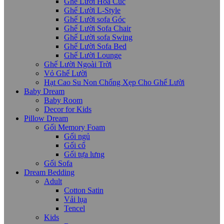
Ghế Lười Hoa Cúc
Ghế Lười L-Style
Ghế Lười sofa Góc
Ghế Lười Sofa Chair
Ghế Lười sofa Swing
Ghế Lười Sofa Bed
Ghế Lười Lounge
Ghế Lười Ngoài Trời
Vỏ Ghế Lười
Hạt Cao Su Non Chống Xẹp Cho Ghế Lười
Baby Dream
Baby Room
Decor for Kids
Pillow Dream
Gối Memory Foam
Gối ngủ
Gối cổ
Gối tựa lưng
Gối Sofa
Dream Bedding
Adult
Cotton Satin
Vải lụa
Tencel
Kids