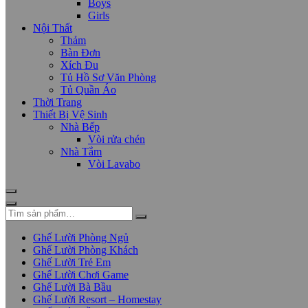
Boys
Girls
Nội Thất
Thảm
Bàn Đơn
Xích Đu
Tủ Hồ Sơ Văn Phòng
Tủ Quần Áo
Thời Trang
Thiết Bị Vệ Sinh
Nhà Bếp
Vòi rửa chén
Nhà Tắm
Vòi Lavabo
Ghế Lười Phòng Ngủ
Ghế Lười Phòng Khách
Ghế Lười Trẻ Em
Ghế Lười Chơi Game
Ghế Lười Bà Bầu
Ghế Lười Resort – Homestay