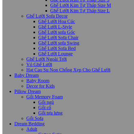
Ghế Lười Kim Tự Tháp Size M
Ghế Lười Kim Tự Tháp Size L
Ghế Lười Sofa Decor
Ghế Lười Hoa Cúc
Ghế Lười L-Style
Ghế Lười sofa Góc
Ghế Lười Sofa Chair
Ghế Lười sofa Swing
Ghế Lười Sofa Bed
Ghế Lười Lounge
Ghế Lười Ngoài Trời
Vỏ Ghế Lười
Hạt Cao Su Non Chống Xẹp Cho Ghế Lười
Baby Dream
Baby Room
Decor for Kids
Pillow Dream
Gối Memory Foam
Gối ngủ
Gối cổ
Gối tựa lưng
Gối Sofa
Dream Bedding
Adult