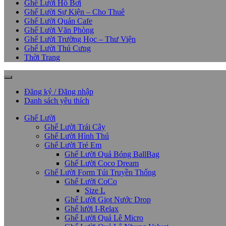
Ghế Lười Hồ Bơi
Ghế Lười Sự Kiện – Cho Thuê
Ghế Lười Quán Cafe
Ghế Lười Văn Phòng
Ghế Lười Trường Học – Thư Viện
Ghế Lười Thú Cưng
Thời Trang
Đăng ký / Đăng nhập
Danh sách yêu thích
Ghế Lười
Ghế Lười Trái Cây
Ghế Lười Hình Thú
Ghế Lười Trẻ Em
Ghế Lười Quả Bóng BallBag
Ghế Lười Coco Dream
Ghế Lười Form Túi Truyền Thống
Ghế Lười CoCo
Size L
Ghế Lười Giọt Nước Drop
Ghế lười I-Relax
Ghế Lười Quả Lê Micro