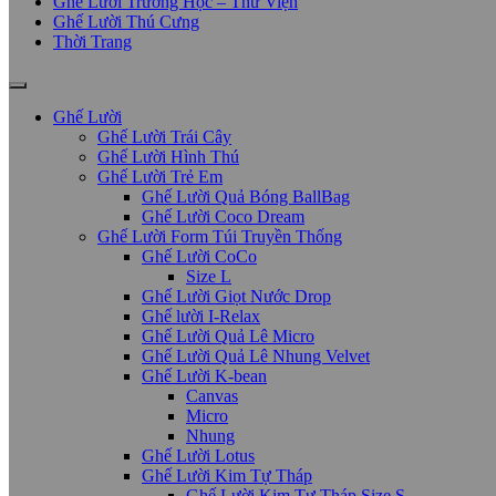
Ghế Lười Trường Học – Thư Viện
Ghế Lười Thú Cưng
Thời Trang
Ghế Lười
Ghế Lười Trái Cây
Ghế Lười Hình Thú
Ghế Lười Trẻ Em
Ghế Lười Quả Bóng BallBag
Ghế Lười Coco Dream
Ghế Lười Form Túi Truyền Thống
Ghế Lười CoCo
Size L
Ghế Lười Giọt Nước Drop
Ghế lười I-Relax
Ghế Lười Quả Lê Micro
Ghế Lười Quả Lê Nhung Velvet
Ghế Lười K-bean
Canvas
Micro
Nhung
Ghế Lười Lotus
Ghế Lười Kim Tự Tháp
Ghế Lười Kim Tự Tháp Size S