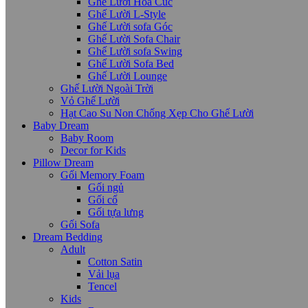
Ghế Lười Hoa Cúc
Ghế Lười L-Style
Ghế Lười sofa Góc
Ghế Lười Sofa Chair
Ghế Lười sofa Swing
Ghế Lười Sofa Bed
Ghế Lười Lounge
Ghế Lười Ngoài Trời
Vỏ Ghế Lười
Hạt Cao Su Non Chống Xẹp Cho Ghế Lười
Baby Dream
Baby Room
Decor for Kids
Pillow Dream
Gối Memory Foam
Gối ngủ
Gối cổ
Gối tựa lưng
Gối Sofa
Dream Bedding
Adult
Cotton Satin
Vải lụa
Tencel
Kids