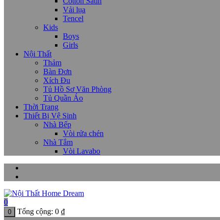
Cotton Satin
Vải lụa
Tencel
Kids
Boys
Girls
Nội Thất
Thảm
Bàn Đơn
Xích Đu
Tủ Hồ Sơ Văn Phòng
Tủ Quần Áo
Thời Trang
Thiết Bị Vệ Sinh
Nhà Bếp
Vòi rửa chén
Nhà Tắm
Vòi Lavabo
0
Tổng cộng:
0
₫
0