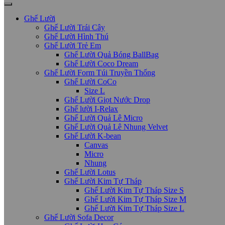
Ghế Lười
Ghế Lười Trái Cây
Ghế Lười Hình Thú
Ghế Lười Trẻ Em
Ghế Lười Quả Bóng BallBag
Ghế Lười Coco Dream
Ghế Lười Form Túi Truyền Thống
Ghế Lười CoCo
Size L
Ghế Lười Giọt Nước Drop
Ghế lười I-Relax
Ghế Lười Quả Lê Micro
Ghế Lười Quả Lê Nhung Velvet
Ghế Lười K-bean
Canvas
Micro
Nhung
Ghế Lười Lotus
Ghế Lười Kim Tự Tháp
Ghế Lười Kim Tự Tháp Size S
Ghế Lười Kim Tự Tháp Size M
Ghế Lười Kim Tự Tháp Size L
Ghế Lười Sofa Decor