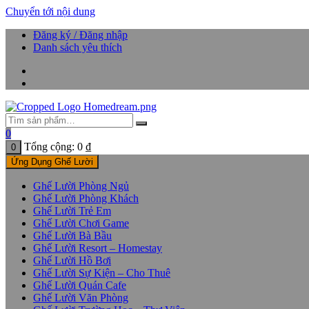
Chuyển tới nội dung
Đăng ký / Đăng nhập
Danh sách yêu thích
0
Tổng cộng:
0
₫
0
Ứng Dụng Ghế Lười
Ghế Lười Phòng Ngủ
Ghế Lười Phòng Khách
Ghế Lười Trẻ Em
Ghế Lười Chơi Game
Ghế Lười Bà Bầu
Ghế Lười Resort – Homestay
Ghế Lười Hồ Bơi
Ghế Lười Sự Kiện – Cho Thuê
Ghế Lười Quán Cafe
Ghế Lười Văn Phòng