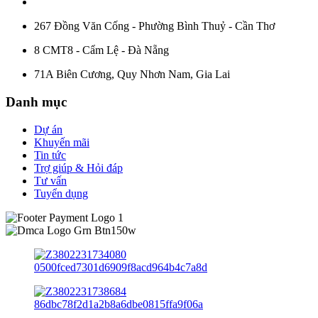
267 Đồng Văn Cống - Phường Bình Thuỷ - Cần Thơ
8 CMT8 - Cẩm Lệ - Đà Nẵng
71A Biên Cương, Quy Nhơn Nam, Gia Lai
Danh mục
Dự án
Khuyến mãi
Tin tức
Trợ giúp & Hỏi đáp
Tư vấn
Tuyển dụng