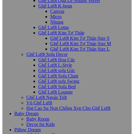
Ghế Lười Quả Lê Nhung Velvet
Ghế Lười K-bean
Canvas
Micro
Nhung
Ghế Lười Lotus
Ghế Lười Kim Tự Tháp
Ghế Lười Kim Tự Tháp Size S
Ghế Lười Kim Tự Tháp Size M
Ghế Lười Kim Tự Tháp Size L
Ghế Lười Sofa Decor
Ghế Lười Hoa Cúc
Ghế Lười L-Style
Ghế Lười sofa Góc
Ghế Lười Sofa Chair
Ghế Lười sofa Swing
Ghế Lười Sofa Bed
Ghế Lười Lounge
Ghế Lười Ngoài Trời
Vỏ Ghế Lười
Hạt Cao Su Non Chống Xẹp Cho Ghế Lười
Baby Dream
Baby Room
Decor for Kids
Pillow Dream