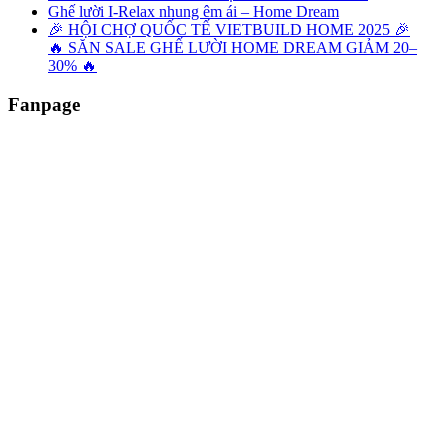
Ghế lười I-Relax nhung êm ái – Home Dream
🎉 HỘI CHỢ QUỐC TẾ VIETBUILD HOME 2025 🎉
🔥 SĂN SALE GHẾ LƯỜI HOME DREAM GIẢM 20–
30% 🔥
Fanpage