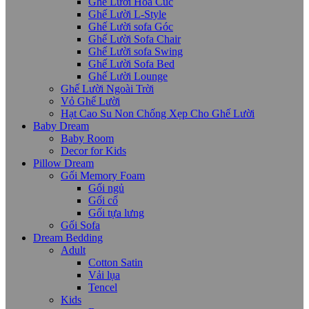
Ghế Lười Hoa Cúc
Ghế Lười L-Style
Ghế Lười sofa Góc
Ghế Lười Sofa Chair
Ghế Lười sofa Swing
Ghế Lười Sofa Bed
Ghế Lười Lounge
Ghế Lười Ngoài Trời
Vỏ Ghế Lười
Hạt Cao Su Non Chống Xẹp Cho Ghế Lười
Baby Dream
Baby Room
Decor for Kids
Pillow Dream
Gối Memory Foam
Gối ngủ
Gối cổ
Gối tựa lưng
Gối Sofa
Dream Bedding
Adult
Cotton Satin
Vải lụa
Tencel
Kids