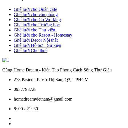
Ghế lười cho Quán cafe
Ghế lười cho văn phòng
Ghế lười cho Co Working
Ghế lười cho Trường học
Ghế lười cho Thư viện
Ghế lười cho Resort - Homestay
Ghế lười Decor Nội thất
Ghế lười Hồ bơi - Sự kiện
Ghế lười Cho thuê
Cùng Home Dream - Kiến Tạo Phong Cách Sống Thư Giãn
278 Pasteur, P. Võ Thị Sáu, Q3, TPHCM
0937798728
homedreamvietnam@gmail.com
8: 00 - 21: 30