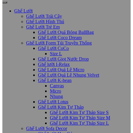
Ghế Lười
Ghế Lười Trái Cây
Ghế Lười Hình Thú
Ghế Lười Trẻ Em
Ghế Lười Quả Bóng BallBag
Ghế Lười Coco Dream
Ghế Lười Form Túi Truyền Thống
Ghế Lười CoCo
Size L
Ghế Lười Giọt Nước Drop
Ghế lười I-Relax
Ghế Lười Quả Lê Micro
Ghế Lười Quả Lê Nhung Velvet
Ghế Lười K-bean
Canvas
Micro
Nhung
Ghế Lười Lotus
Ghế Lười Kim Tự Tháp
Ghế Lười Kim Tự Tháp Size S
Ghế Lười Kim Tự Tháp Size M
Ghế Lười Kim Tự Tháp Size L
Ghế Lười Sofa Decor