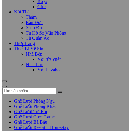
Boys
Girls
Nội Thất
Thảm
Bàn Đơn
Xích Đu
Tủ Hồ Sơ Văn Phòng
Tủ Quần Áo
Thời Trang
Thiết Bị Vệ Sinh
Nhà Bếp
Vòi rửa chén
Nhà Tắm
Vòi Lavabo
Ghế Lười Phòng Ngủ
Ghế Lười Phòng Khách
Ghế Lười Trẻ Em
Ghế Lười Chơi Game
Ghế Lười Bà Bầu
Ghế Lười Resort – Homestay