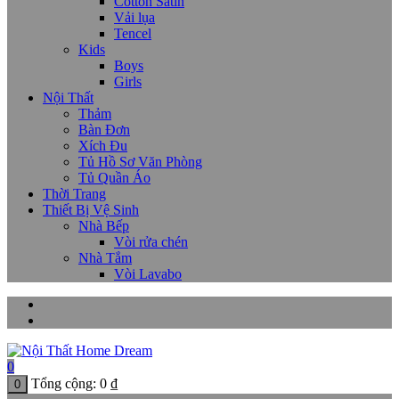
Cotton Satin
Vải lụa
Tencel
Kids
Boys
Girls
Nội Thất
Thảm
Bàn Đơn
Xích Đu
Tủ Hồ Sơ Văn Phòng
Tủ Quần Áo
Thời Trang
Thiết Bị Vệ Sinh
Nhà Bếp
Vòi rửa chén
Nhà Tắm
Vòi Lavabo
0
Tổng cộng:
0
₫
0