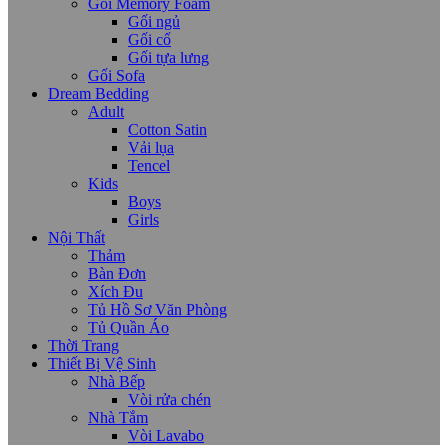
Gối Memory Foam
Gối ngủ
Gối cổ
Gối tựa lưng
Gối Sofa
Dream Bedding
Adult
Cotton Satin
Vải lụa
Tencel
Kids
Boys
Girls
Nội Thất
Thảm
Bàn Đơn
Xích Đu
Tủ Hồ Sơ Văn Phòng
Tủ Quần Áo
Thời Trang
Thiết Bị Vệ Sinh
Nhà Bếp
Vòi rửa chén
Nhà Tắm
Vòi Lavabo