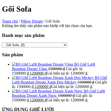
Gối Sofa
Trang chủ
/
Pillow Dream
/ Gối Sofa
Không tìm thấy sản phẩm nào khớp với lựa chọn của bạn.
Danh mục sản phẩm
Sản phẩm
Bộ Ghế Lười
Beanbag Dream Vàng
1500000
₫
Giá gốc là:
1500000 ₫.
1200000
₫
Giá hiện tại là: 1200000 ₫.
Bộ Ghế
Lười Beanbag Dream Xanh Đen Mickey
1500000
₫
Giá gốc
là: 1500000 ₫.
1200000
₫
Giá hiện tại là: 1200000 ₫.
Bộ Ghế Lười
Beanbag Dream Xanh Ngọc
1500000
₫
Giá gốc là:
1500000 ₫.
1200000
₫
Giá hiện tại là: 1200000 ₫.
ỨNG DỤNG GHẾ LƯỜI