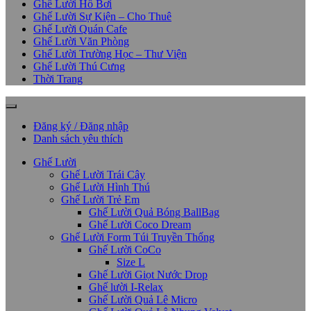
Ghế Lười Hồ Bơi
Ghế Lười Sự Kiện – Cho Thuê
Ghế Lười Quán Cafe
Ghế Lười Văn Phòng
Ghế Lười Trường Học – Thư Viện
Ghế Lười Thú Cưng
Thời Trang
Đăng ký / Đăng nhập
Danh sách yêu thích
Ghế Lười
Ghế Lười Trái Cây
Ghế Lười Hình Thú
Ghế Lười Trẻ Em
Ghế Lười Quả Bóng BallBag
Ghế Lười Coco Dream
Ghế Lười Form Túi Truyền Thống
Ghế Lười CoCo
Size L
Ghế Lười Giọt Nước Drop
Ghế lười I-Relax
Ghế Lười Quả Lê Micro