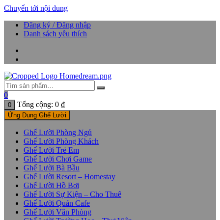
Chuyển tới nội dung
Đăng ký / Đăng nhập
Danh sách yêu thích
0
Tổng cộng:
0
₫
0
Ứng Dụng Ghế Lười
Ghế Lười Phòng Ngủ
Ghế Lười Phòng Khách
Ghế Lười Trẻ Em
Ghế Lười Chơi Game
Ghế Lười Bà Bầu
Ghế Lười Resort – Homestay
Ghế Lười Hồ Bơi
Ghế Lười Sự Kiện – Cho Thuê
Ghế Lười Quán Cafe
Ghế Lười Văn Phòng