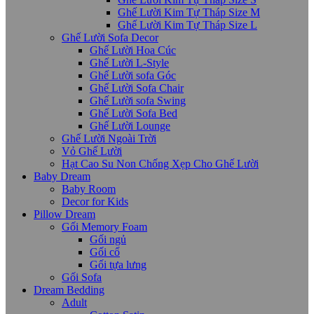
Ghế Lười Kim Tự Tháp Size M
Ghế Lười Kim Tự Tháp Size L
Ghế Lười Sofa Decor
Ghế Lười Hoa Cúc
Ghế Lười L-Style
Ghế Lười sofa Góc
Ghế Lười Sofa Chair
Ghế Lười sofa Swing
Ghế Lười Sofa Bed
Ghế Lười Lounge
Ghế Lười Ngoài Trời
Vỏ Ghế Lười
Hạt Cao Su Non Chống Xẹp Cho Ghế Lười
Baby Dream
Baby Room
Decor for Kids
Pillow Dream
Gối Memory Foam
Gối ngủ
Gối cổ
Gối tựa lưng
Gối Sofa
Dream Bedding
Adult