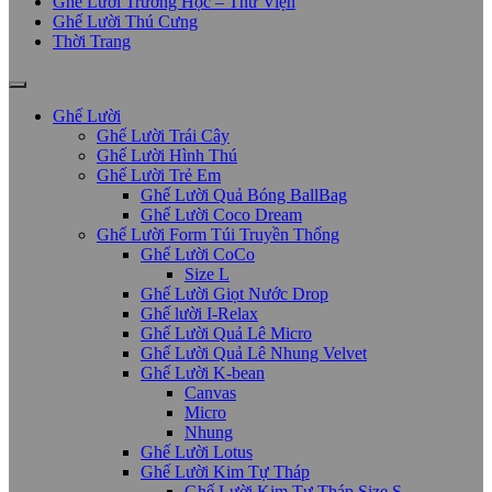
Ghế Lười Trường Học – Thư Viện
Ghế Lười Thú Cưng
Thời Trang
Ghế Lười
Ghế Lười Trái Cây
Ghế Lười Hình Thú
Ghế Lười Trẻ Em
Ghế Lười Quả Bóng BallBag
Ghế Lười Coco Dream
Ghế Lười Form Túi Truyền Thống
Ghế Lười CoCo
Size L
Ghế Lười Giọt Nước Drop
Ghế lười I-Relax
Ghế Lười Quả Lê Micro
Ghế Lười Quả Lê Nhung Velvet
Ghế Lười K-bean
Canvas
Micro
Nhung
Ghế Lười Lotus
Ghế Lười Kim Tự Tháp
Ghế Lười Kim Tự Tháp Size S