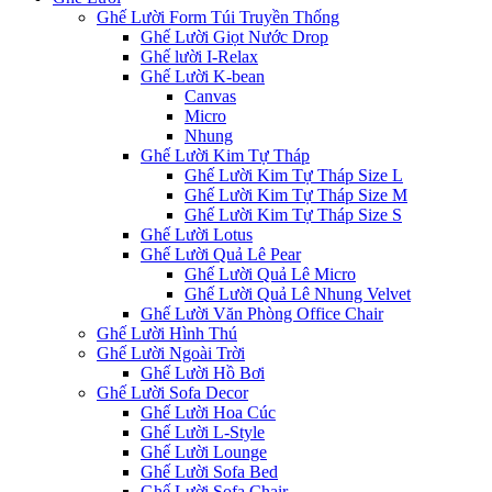
Ghế Lười Form Túi Truyền Thống
Ghế Lười Giọt Nước Drop
Ghế lười I-Relax
Ghế Lười K-bean
Canvas
Micro
Nhung
Ghế Lười Kim Tự Tháp
Ghế Lười Kim Tự Tháp Size L
Ghế Lười Kim Tự Tháp Size M
Ghế Lười Kim Tự Tháp Size S
Ghế Lười Lotus
Ghế Lười Quả Lê Pear
Ghế Lười Quả Lê Micro
Ghế Lười Quả Lê Nhung Velvet
Ghế Lười Văn Phòng Office Chair
Ghế Lười Hình Thú
Ghế Lười Ngoài Trời
Ghế Lười Hồ Bơi
Ghế Lười Sofa Decor
Ghế Lười Hoa Cúc
Ghế Lười L-Style
Ghế Lười Lounge
Ghế Lười Sofa Bed
Ghế Lười Sofa Chair