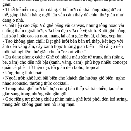
giãn:
• Thiết kế mềm mại, ôm dáng: Ghế lười có khả năng nâng đỡ cơ
thể, giúp khách hàng ngồi lâu vẫn cảm thấy dễ chịu, thư giãn như
đang ở nhà.
• Chất liệu cao cấp: Vỏ ghế bằng vải canvas, nhung lông hoặc vải
chống thấm ngoài trời, vừa bền đẹp vừa dễ vệ sinh. Ruột ghế bằng
hạt xốp hoặc cao su non, mang lại cảm giác êm ái, chống xẹp lún.
• Tạo không gian chill: Đặt ghế lười bên bàn trà thấp, kết hợp với
ánh đèn vàng ấm, cây xanh hoặc không gian biển – tất cả tạo nên
một trải nghiệm thư giãn chuẩn “resort vibes”.
• Đa dạng phong cách: Ghế có nhiều màu sắc từ trung tính (trắng,
be, xám) cho đến nổi bật (xanh, vàng, cam), phù hợp nhiều concept
quán cà phê – từ hiện đại, tối giản đến boho, tropical.
• Ứng dụng linh hoạt:
• Ngoài trời: ghế lười bãi biển cho khách tận hưởng gió biển, nghe
nhạc acoustic, thưởng thức cocktail.
• Trong nhà: ghế lười kết hợp cùng bàn thấp và trà chiều, tạo cảm
giác sang trọng nhưng vẫn gần gũi.
• Góc riêng tư: phòng chiếu phim mini, ghế lười phối đèn led string,
mang đến không gian hẹn hò lãng mạn.