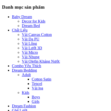
Danh mục sản phẩm
Baby Dream
Decor for Kids
Dream Bed
Chất Liệu
Vải Canvas Cotton
Vải Da PU
Vải Lông
Vải Lưới 3D
Vải Micro
Vải Nhung
Vải Olefin Kháng Nước
Combo Yêu Thích
Dream Bedding
Adult
Cotton Satin
Tencel
Vải lụa
Kids
Boys
Girls
Dream Fashion
Ghế Lười