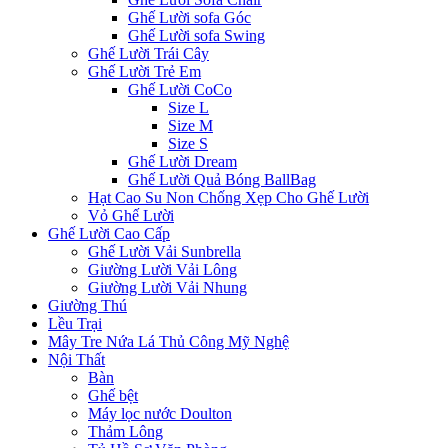
Ghế Lười sofa Góc
Ghế Lười sofa Swing
Ghế Lười Trái Cây
Ghế Lười Trẻ Em
Ghế Lười CoCo
Size L
Size M
Size S
Ghế Lười Dream
Ghế Lười Quả Bóng BallBag
Hạt Cao Su Non Chống Xẹp Cho Ghế Lười
Vỏ Ghế Lười
Ghế Lười Cao Cấp
Ghế Lười Vải Sunbrella
Giường Lười Vải Lông
Giường Lười Vải Nhung
Giường Thú
Lều Trại
Mây Tre Nứa Lá Thủ Công Mỹ Nghệ
Nội Thất
Bàn
Ghế bệt
Máy lọc nước Doulton
Thảm Lông