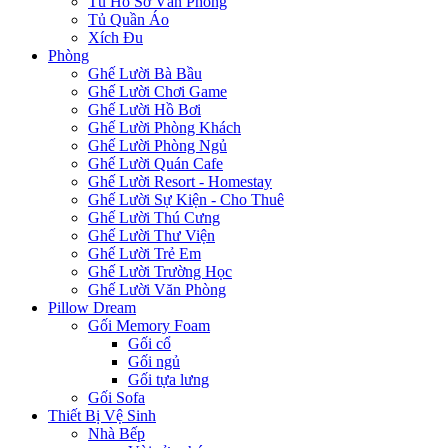
Tủ Hồ Sơ Văn Phòng
Tủ Quần Áo
Xích Đu
Phòng
Ghế Lười Bà Bầu
Ghế Lười Chơi Game
Ghế Lười Hồ Bơi
Ghế Lười Phòng Khách
Ghế Lười Phòng Ngủ
Ghế Lười Quán Cafe
Ghế Lười Resort - Homestay
Ghế Lười Sự Kiện - Cho Thuê
Ghế Lười Thú Cưng
Ghế Lười Thư Viện
Ghế Lười Trẻ Em
Ghế Lười Trường Học
Ghế Lười Văn Phòng
Pillow Dream
Gối Memory Foam
Gối cổ
Gối ngủ
Gối tựa lưng
Gối Sofa
Thiết Bị Vệ Sinh
Nhà Bếp