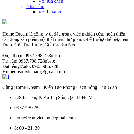
Vòi rửa chén
Nhà Tắm
Vòi Lavabo
Home Dream là công ty đi đầu trong việc nghiên cứu, hoàn thiện
các dòng sản phẩm nội thất mềm thư giãn: Ghế Lười,Ghế bệt,chăn
Drap, Gối Tựa Lưng, Gối Cao Su Non ...
Điện thoại: 0937.798.728nbsp;
Tư vấn: 0937.798.728nbsp;
Đặt hàng/Zalo: 0903.986.728
Homedreamvietnam@gmail.com
Cùng Home Dream - Kiến Tạo Phong Cách Sống Thư Giãn
278 Pasteur, P. Võ Thị Sáu, Q3, TPHCM
0937798728
homedreamvietnam@gmail.com
8: 00 - 21: 30