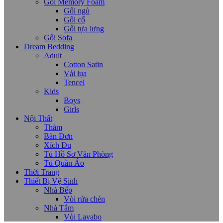
Gối Memory Foam
Gối ngủ
Gối cổ
Gối tựa lưng
Gối Sofa
Dream Bedding
Adult
Cotton Satin
Vải lụa
Tencel
Kids
Boys
Girls
Nội Thất
Thảm
Bàn Đơn
Xích Đu
Tủ Hồ Sơ Văn Phòng
Tủ Quần Áo
Thời Trang
Thiết Bị Vệ Sinh
Nhà Bếp
Vòi rửa chén
Nhà Tắm
Vòi Lavabo