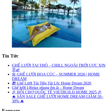
Tin Tức
GHẾ LƯỜI TAI THỎ – CHILL NGOÀI TRỜI CỰC XỊN
🐰🌿
🌼 GHẾ LƯỜI HOA CÚC – SUMMER 2026 | HOME
DREAM
🎁 Ghế Lười Túi Tiền Tài Lộc Home Dream 2026
Ghế lười I-Relax nhung êm ái – Home Dream
🎉 HỘI CHỢ QUỐC TẾ VIETBUILD HOME 2025 🎉
🔥 SĂN SALE GHẾ LƯỜI HOME DREAM GIẢM 20–
30% 🔥
Fanpage