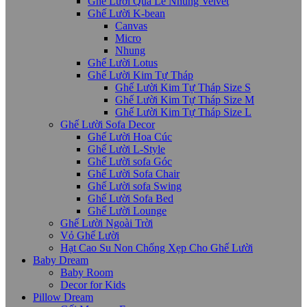
Ghế Lười Quả Lê Nhung Velvet
Ghế Lười K-bean
Canvas
Micro
Nhung
Ghế Lười Lotus
Ghế Lười Kim Tự Tháp
Ghế Lười Kim Tự Tháp Size S
Ghế Lười Kim Tự Tháp Size M
Ghế Lười Kim Tự Tháp Size L
Ghế Lười Sofa Decor
Ghế Lười Hoa Cúc
Ghế Lười L-Style
Ghế Lười sofa Góc
Ghế Lười Sofa Chair
Ghế Lười sofa Swing
Ghế Lười Sofa Bed
Ghế Lười Lounge
Ghế Lười Ngoài Trời
Vỏ Ghế Lười
Hạt Cao Su Non Chống Xẹp Cho Ghế Lười
Baby Dream
Baby Room
Decor for Kids
Pillow Dream