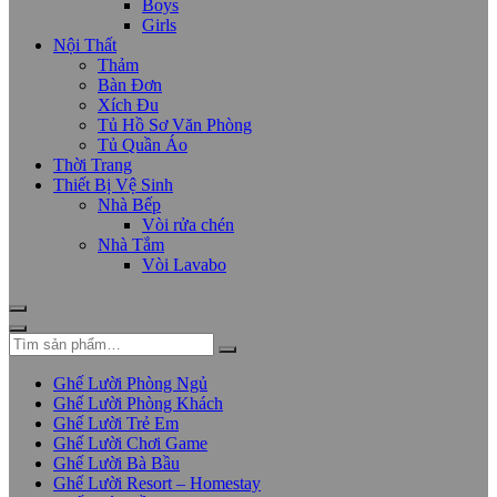
Boys
Girls
Nội Thất
Thảm
Bàn Đơn
Xích Đu
Tủ Hồ Sơ Văn Phòng
Tủ Quần Áo
Thời Trang
Thiết Bị Vệ Sinh
Nhà Bếp
Vòi rửa chén
Nhà Tắm
Vòi Lavabo
Ghế Lười Phòng Ngủ
Ghế Lười Phòng Khách
Ghế Lười Trẻ Em
Ghế Lười Chơi Game
Ghế Lười Bà Bầu
Ghế Lười Resort – Homestay