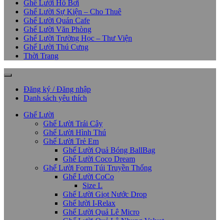
Ghế Lười Hồ Bơi
Ghế Lười Sự Kiện – Cho Thuê
Ghế Lười Quán Cafe
Ghế Lười Văn Phòng
Ghế Lười Trường Học – Thư Viện
Ghế Lười Thú Cưng
Thời Trang
Đăng ký / Đăng nhập
Danh sách yêu thích
Ghế Lười
Ghế Lười Trái Cây
Ghế Lười Hình Thú
Ghế Lười Trẻ Em
Ghế Lười Quả Bóng BallBag
Ghế Lười Coco Dream
Ghế Lười Form Túi Truyền Thống
Ghế Lười CoCo
Size L
Ghế Lười Giọt Nước Drop
Ghế lười I-Relax
Ghế Lười Quả Lê Micro