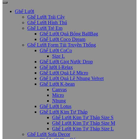
Ghế Lười
Ghế Lười Trái Cây
Ghế Lười Hình Thú
Ghế Lười Trẻ Em
Ghế Lười Quả Bóng BallBag
Ghế Lười Coco Dream
Ghế Lười Form Túi Truyền Thống
Ghế Lười CoCo
Size L
Ghế Lười Giọt Nước Drop
Ghế lười I-Relax
Ghế Lười Quả Lê Micro
Ghế Lười Quả Lê Nhung Velvet
Ghế Lười K-bean
Canvas
Micro
Nhung
Ghế Lười Lotus
Ghế Lười Kim Tự Tháp
Ghế Lười Kim Tự Tháp Size S
Ghế Lười Kim Tự Tháp Size M
Ghế Lười Kim Tự Tháp Size L
Ghế Lười Sofa Decor