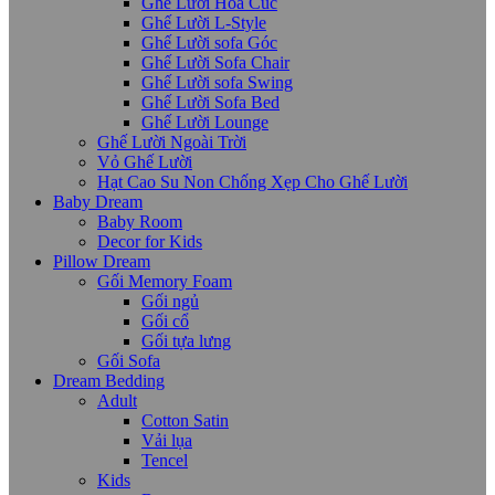
Ghế Lười Hoa Cúc
Ghế Lười L-Style
Ghế Lười sofa Góc
Ghế Lười Sofa Chair
Ghế Lười sofa Swing
Ghế Lười Sofa Bed
Ghế Lười Lounge
Ghế Lười Ngoài Trời
Vỏ Ghế Lười
Hạt Cao Su Non Chống Xẹp Cho Ghế Lười
Baby Dream
Baby Room
Decor for Kids
Pillow Dream
Gối Memory Foam
Gối ngủ
Gối cổ
Gối tựa lưng
Gối Sofa
Dream Bedding
Adult
Cotton Satin
Vải lụa
Tencel
Kids