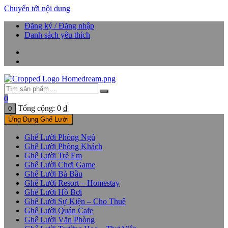
Chuyển tới nội dung
Đăng ký / Đăng nhập
Danh sách yêu thích
0
Tổng cộng:
0
₫
0
Ứng Dụng Ghế Lười
Ghế Lười Phòng Ngủ
Ghế Lười Phòng Khách
Ghế Lười Trẻ Em
Ghế Lười Chơi Game
Ghế Lười Bà Bầu
Ghế Lười Resort – Homestay
Ghế Lười Hồ Bơi
Ghế Lười Sự Kiện – Cho Thuê
Ghế Lười Quán Cafe
Ghế Lười Văn Phòng