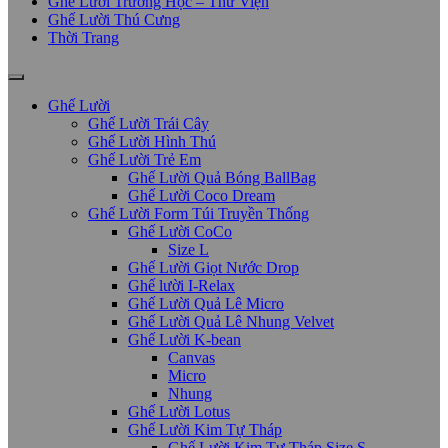
Ghế Lười Trường Học – Thư Viện
Ghế Lười Thú Cưng
Thời Trang
Ghế Lười
Ghế Lười Trái Cây
Ghế Lười Hình Thú
Ghế Lười Trẻ Em
Ghế Lười Quả Bóng BallBag
Ghế Lười Coco Dream
Ghế Lười Form Túi Truyền Thống
Ghế Lười CoCo
Size L
Ghế Lười Giọt Nước Drop
Ghế lười I-Relax
Ghế Lười Quả Lê Micro
Ghế Lười Quả Lê Nhung Velvet
Ghế Lười K-bean
Canvas
Micro
Nhung
Ghế Lười Lotus
Ghế Lười Kim Tự Tháp
Ghế Lười Kim Tự Tháp Size S