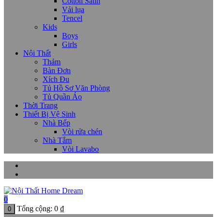
Cotton Satin
Vải lụa
Tencel
Kids
Boys
Girls
Nội Thất
Thảm
Bàn Đơn
Xích Đu
Tủ Hồ Sơ Văn Phòng
Tủ Quần Áo
Thời Trang
Thiết Bị Vệ Sinh
Nhà Bếp
Vòi rửa chén
Nhà Tắm
Vòi Lavabo
0
Tổng cộng:
0
₫
0