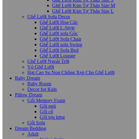
Ghế Lười Kim Tự Tháp Size M
Ghế Lười Kim Tự Tháp Size L
Ghế Lười Sofa Decor
Ghế Lười Hoa Cúc
Ghế Lười L-Style
Ghế Lười sofa Góc
Ghế Lười Sofa Chair
Ghế Lười sofa Swing
Ghế Lười Sofa Bed
Ghế Lười Lounge
Ghế Lười Ngoài Trời
Vỏ Ghế Lười
Hạt Cao Su Non Chống Xẹp Cho Ghế Lười
Baby Dream
Baby Room
Decor for Kids
Pillow Dream
Gối Memory Foam
Gối ngủ
Gối cổ
Gối tựa lưng
Gối Sofa
Dream Bedding
Adult