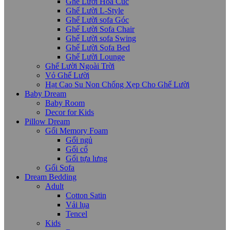
Ghế Lười Hoa Cúc
Ghế Lười L-Style
Ghế Lười sofa Góc
Ghế Lười Sofa Chair
Ghế Lười sofa Swing
Ghế Lười Sofa Bed
Ghế Lười Lounge
Ghế Lười Ngoài Trời
Vỏ Ghế Lười
Hạt Cao Su Non Chống Xẹp Cho Ghế Lười
Baby Dream
Baby Room
Decor for Kids
Pillow Dream
Gối Memory Foam
Gối ngủ
Gối cổ
Gối tựa lưng
Gối Sofa
Dream Bedding
Adult
Cotton Satin
Vải lụa
Tencel
Kids