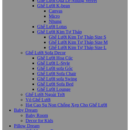
Ghế Lười Quả Lê Nhung Velvet
Ghế Lười K-bean
Canvas
Micro
Nhung
Ghế Lười Lotus
Ghế Lười Kim Tự Tháp
Ghế Lười Kim Tự Tháp Size S
Ghế Lười Kim Tự Tháp Size M
Ghế Lười Kim Tự Tháp Size L
Ghế Lười Sofa Decor
Ghế Lười Hoa Cúc
Ghế Lười L-Style
Ghế Lười sofa Góc
Ghế Lười Sofa Chair
Ghế Lười sofa Swing
Ghế Lười Sofa Bed
Ghế Lười Lounge
Ghế Lười Ngoài Trời
Vỏ Ghế Lười
Hạt Cao Su Non Chống Xẹp Cho Ghế Lười
Baby Dream
Baby Room
Decor for Kids
Pillow Dream