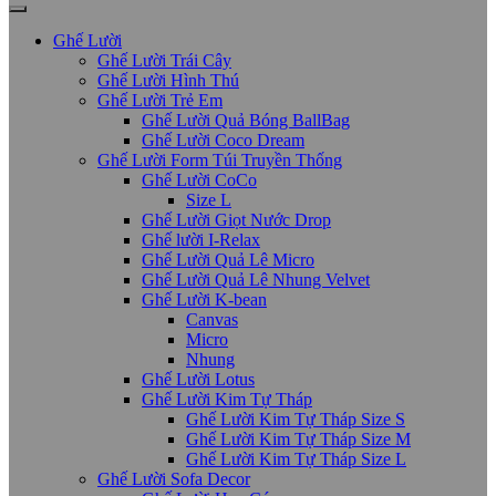
Ghế Lười
Ghế Lười Trái Cây
Ghế Lười Hình Thú
Ghế Lười Trẻ Em
Ghế Lười Quả Bóng BallBag
Ghế Lười Coco Dream
Ghế Lười Form Túi Truyền Thống
Ghế Lười CoCo
Size L
Ghế Lười Giọt Nước Drop
Ghế lười I-Relax
Ghế Lười Quả Lê Micro
Ghế Lười Quả Lê Nhung Velvet
Ghế Lười K-bean
Canvas
Micro
Nhung
Ghế Lười Lotus
Ghế Lười Kim Tự Tháp
Ghế Lười Kim Tự Tháp Size S
Ghế Lười Kim Tự Tháp Size M
Ghế Lười Kim Tự Tháp Size L
Ghế Lười Sofa Decor