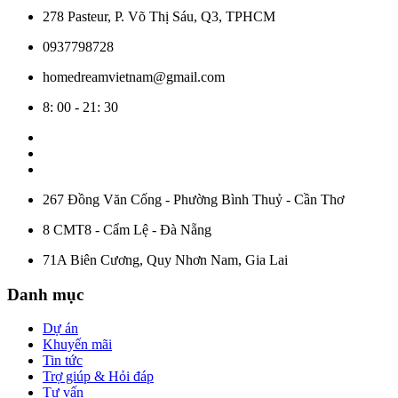
278 Pasteur, P. Võ Thị Sáu, Q3, TPHCM
0937798728
homedreamvietnam@gmail.com
8: 00 - 21: 30
267 Đồng Văn Cống - Phường Bình Thuỷ - Cần Thơ
8 CMT8 - Cẩm Lệ - Đà Nẵng
71A Biên Cương, Quy Nhơn Nam, Gia Lai
Danh mục
Dự án
Khuyến mãi
Tin tức
Trợ giúp & Hỏi đáp
Tư vấn