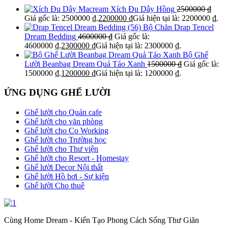
Xích Đu Dây Hồng
2500000
₫
Giá gốc là: 2500000 ₫.
2200000
₫
Giá hiện tại là: 2200000 ₫.
Bộ Chăn Drap Tencel
Dream Bedding
4600000
₫
Giá gốc là:
4600000 ₫.
2300000
₫
Giá hiện tại là: 2300000 ₫.
Bộ Ghế
Lười Beanbag Dream Quả Táo Xanh
1500000
₫
Giá gốc là:
1500000 ₫.
1200000
₫
Giá hiện tại là: 1200000 ₫.
ỨNG DỤNG GHẾ LƯỜI
Ghế lười cho Quán cafe
Ghế lười cho văn phòng
Ghế lười cho Co Working
Ghế lười cho Trường học
Ghế lười cho Thư viện
Ghế lười cho Resort - Homestay
Ghế lười Decor Nội thất
Ghế lười Hồ bơi - Sự kiện
Ghế lười Cho thuê
Cùng Home Dream - Kiến Tạo Phong Cách Sống Thư Giãn