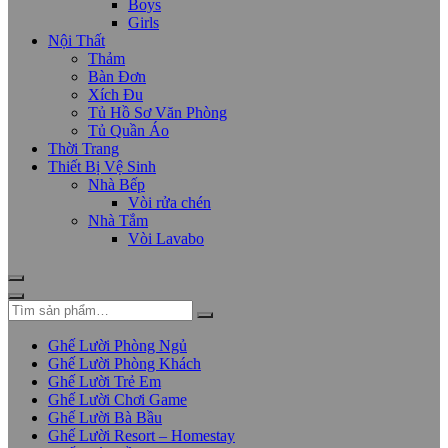
Boys
Girls
Nội Thất
Thảm
Bàn Đơn
Xích Đu
Tủ Hồ Sơ Văn Phòng
Tủ Quần Áo
Thời Trang
Thiết Bị Vệ Sinh
Nhà Bếp
Vòi rửa chén
Nhà Tắm
Vòi Lavabo
Ghế Lười Phòng Ngủ
Ghế Lười Phòng Khách
Ghế Lười Trẻ Em
Ghế Lười Chơi Game
Ghế Lười Bà Bầu
Ghế Lười Resort – Homestay