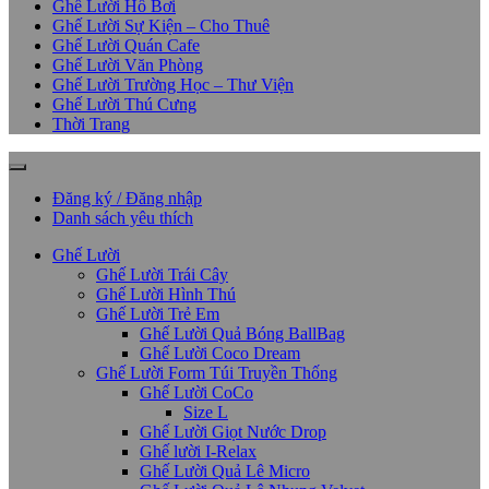
Ghế Lười Hồ Bơi
Ghế Lười Sự Kiện – Cho Thuê
Ghế Lười Quán Cafe
Ghế Lười Văn Phòng
Ghế Lười Trường Học – Thư Viện
Ghế Lười Thú Cưng
Thời Trang
Đăng ký / Đăng nhập
Danh sách yêu thích
Ghế Lười
Ghế Lười Trái Cây
Ghế Lười Hình Thú
Ghế Lười Trẻ Em
Ghế Lười Quả Bóng BallBag
Ghế Lười Coco Dream
Ghế Lười Form Túi Truyền Thống
Ghế Lười CoCo
Size L
Ghế Lười Giọt Nước Drop
Ghế lười I-Relax
Ghế Lười Quả Lê Micro