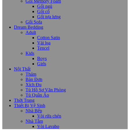
Gối Memory Foam
Gối ngủ
Gối cổ
Gối tựa lưng
Gối Sofa
Dream Bedding
Adult
Cotton Satin
Vải lụa
Tencel
Kids
Boys
Girls
Nội Thất
Thảm
Bàn Đơn
Xích Đu
Tủ Hồ Sơ Văn Phòng
Tủ Quần Áo
Thời Trang
Thiết Bị Vệ Sinh
Nhà Bếp
Vòi rửa chén
Nhà Tắm
Vòi Lavabo