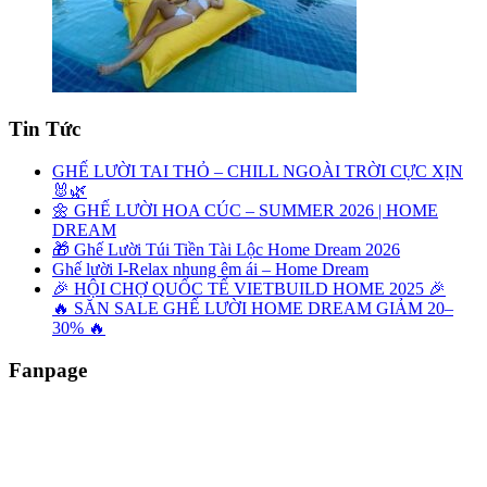
Tin Tức
GHẾ LƯỜI TAI THỎ – CHILL NGOÀI TRỜI CỰC XỊN
🐰🌿
🌼 GHẾ LƯỜI HOA CÚC – SUMMER 2026 | HOME
DREAM
🎁 Ghế Lười Túi Tiền Tài Lộc Home Dream 2026
Ghế lười I-Relax nhung êm ái – Home Dream
🎉 HỘI CHỢ QUỐC TẾ VIETBUILD HOME 2025 🎉
🔥 SĂN SALE GHẾ LƯỜI HOME DREAM GIẢM 20–
30% 🔥
Fanpage