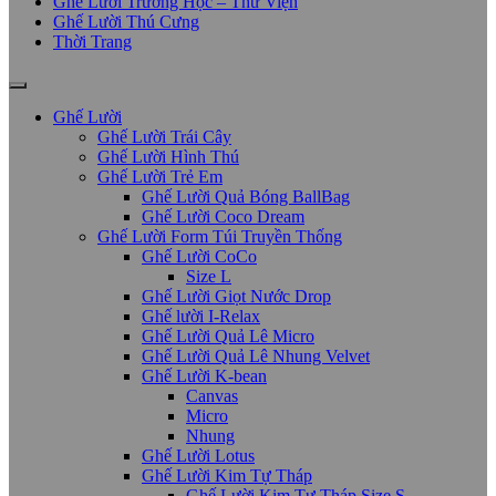
Ghế Lười Trường Học – Thư Viện
Ghế Lười Thú Cưng
Thời Trang
Ghế Lười
Ghế Lười Trái Cây
Ghế Lười Hình Thú
Ghế Lười Trẻ Em
Ghế Lười Quả Bóng BallBag
Ghế Lười Coco Dream
Ghế Lười Form Túi Truyền Thống
Ghế Lười CoCo
Size L
Ghế Lười Giọt Nước Drop
Ghế lười I-Relax
Ghế Lười Quả Lê Micro
Ghế Lười Quả Lê Nhung Velvet
Ghế Lười K-bean
Canvas
Micro
Nhung
Ghế Lười Lotus
Ghế Lười Kim Tự Tháp
Ghế Lười Kim Tự Tháp Size S