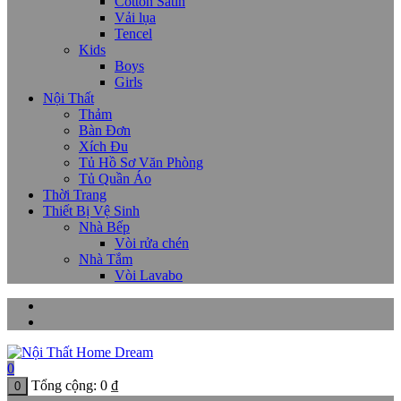
Cotton Satin
Vải lụa
Tencel
Kids
Boys
Girls
Nội Thất
Thảm
Bàn Đơn
Xích Đu
Tủ Hồ Sơ Văn Phòng
Tủ Quần Áo
Thời Trang
Thiết Bị Vệ Sinh
Nhà Bếp
Vòi rửa chén
Nhà Tắm
Vòi Lavabo
0
Tổng cộng:
0
₫
0