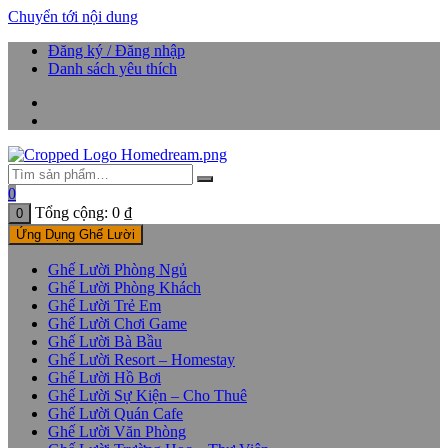
Chuyển tới nội dung
Đăng ký / Đăng nhập
Danh sách yêu thích
0
Tổng cộng:
0
₫
0
Ứng Dụng Ghế Lười
Ghế Lười Phòng Ngủ
Ghế Lười Phòng Khách
Ghế Lười Trẻ Em
Ghế Lười Chơi Game
Ghế Lười Bà Bầu
Ghế Lười Resort – Homestay
Ghế Lười Hồ Bơi
Ghế Lười Sự Kiện – Cho Thuê
Ghế Lười Quán Cafe
Ghế Lười Văn Phòng