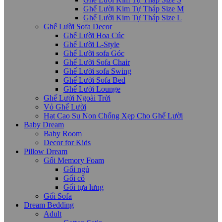
Ghế Lười Kim Tự Tháp Size M
Ghế Lười Kim Tự Tháp Size L
Ghế Lười Sofa Decor
Ghế Lười Hoa Cúc
Ghế Lười L-Style
Ghế Lười sofa Góc
Ghế Lười Sofa Chair
Ghế Lười sofa Swing
Ghế Lười Sofa Bed
Ghế Lười Lounge
Ghế Lười Ngoài Trời
Vỏ Ghế Lười
Hạt Cao Su Non Chống Xẹp Cho Ghế Lười
Baby Dream
Baby Room
Decor for Kids
Pillow Dream
Gối Memory Foam
Gối ngủ
Gối cổ
Gối tựa lưng
Gối Sofa
Dream Bedding
Adult