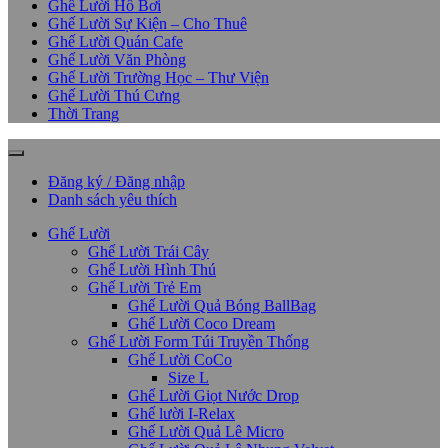
Ghế Lười Hồ Bơi
Ghế Lười Sự Kiện – Cho Thuê
Ghế Lười Quán Cafe
Ghế Lười Văn Phòng
Ghế Lười Trường Học – Thư Viện
Ghế Lười Thú Cưng
Thời Trang
Đăng ký / Đăng nhập
Danh sách yêu thích
Ghế Lười
Ghế Lười Trái Cây
Ghế Lười Hình Thú
Ghế Lười Trẻ Em
Ghế Lười Quả Bóng BallBag
Ghế Lười Coco Dream
Ghế Lười Form Túi Truyền Thống
Ghế Lười CoCo
Size L
Ghế Lười Giọt Nước Drop
Ghế lười I-Relax
Ghế Lười Quả Lê Micro