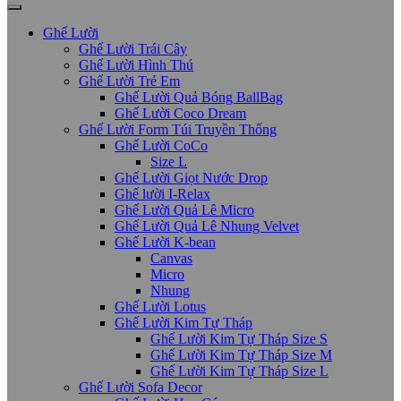
Ghế Lười
Ghế Lười Trái Cây
Ghế Lười Hình Thú
Ghế Lười Trẻ Em
Ghế Lười Quả Bóng BallBag
Ghế Lười Coco Dream
Ghế Lười Form Túi Truyền Thống
Ghế Lười CoCo
Size L
Ghế Lười Giọt Nước Drop
Ghế lười I-Relax
Ghế Lười Quả Lê Micro
Ghế Lười Quả Lê Nhung Velvet
Ghế Lười K-bean
Canvas
Micro
Nhung
Ghế Lười Lotus
Ghế Lười Kim Tự Tháp
Ghế Lười Kim Tự Tháp Size S
Ghế Lười Kim Tự Tháp Size M
Ghế Lười Kim Tự Tháp Size L
Ghế Lười Sofa Decor