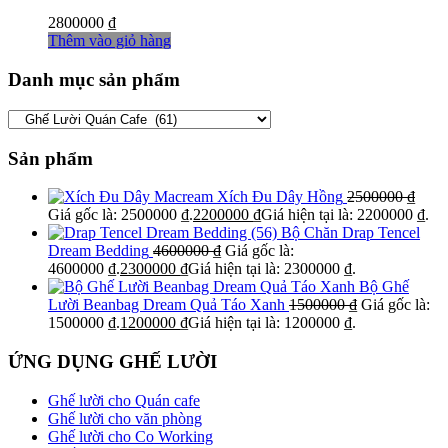
2800000
₫
Thêm vào giỏ hàng
Danh mục sản phẩm
Sản phẩm
Xích Đu Dây Hồng
2500000
₫
Giá gốc là: 2500000 ₫.
2200000
₫
Giá hiện tại là: 2200000 ₫.
Bộ Chăn Drap Tencel
Dream Bedding
4600000
₫
Giá gốc là:
4600000 ₫.
2300000
₫
Giá hiện tại là: 2300000 ₫.
Bộ Ghế
Lười Beanbag Dream Quả Táo Xanh
1500000
₫
Giá gốc là:
1500000 ₫.
1200000
₫
Giá hiện tại là: 1200000 ₫.
ỨNG DỤNG GHẾ LƯỜI
Ghế lười cho Quán cafe
Ghế lười cho văn phòng
Ghế lười cho Co Working