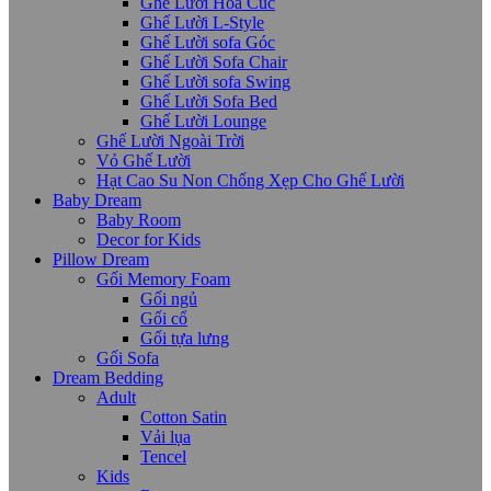
Ghế Lười Hoa Cúc
Ghế Lười L-Style
Ghế Lười sofa Góc
Ghế Lười Sofa Chair
Ghế Lười sofa Swing
Ghế Lười Sofa Bed
Ghế Lười Lounge
Ghế Lười Ngoài Trời
Vỏ Ghế Lười
Hạt Cao Su Non Chống Xẹp Cho Ghế Lười
Baby Dream
Baby Room
Decor for Kids
Pillow Dream
Gối Memory Foam
Gối ngủ
Gối cổ
Gối tựa lưng
Gối Sofa
Dream Bedding
Adult
Cotton Satin
Vải lụa
Tencel
Kids