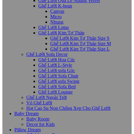
Ghế Lười Quả Lê Nhung Velvet
Ghế Lười K-bean
Canvas
Micro
Nhung
Ghế Lười Lotus
Ghế Lười Kim Tự Tháp
Ghế Lười Kim Tự Tháp Size S
Ghế Lười Kim Tự Tháp Size M
Ghế Lười Kim Tự Tháp Size L
Ghế Lười Sofa Decor
Ghế Lười Hoa Cúc
Ghế Lười L-Style
Ghế Lười sofa Góc
Ghế Lười Sofa Chair
Ghế Lười sofa Swing
Ghế Lười Sofa Bed
Ghế Lười Lounge
Ghế Lười Ngoài Trời
Vỏ Ghế Lười
Hạt Cao Su Non Chống Xẹp Cho Ghế Lười
Baby Dream
Baby Room
Decor for Kids
Pillow Dream