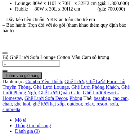
Lounge: 80W x 110L x 70H1 x 32H2 cm (giá: 1.800.000)
Rubik: 80W x 30L x 30H2 cm (giá: 700.000)
– Dây kéo tiêu chuẩn: YKK an toàn cho trẻ em
– Bảo hành: Trọn đời với áo gối (tham khảo thêm quy định bảo
hành)
Bộ Ghế Lười Sofa Lounge Cotton Màu Cam số lượng
Thêm vào giỏ hàng
Danh mục:
Combo Yêu Thích
,
Ghế Lười
,
Ghế Lười Form Túi
Truyền Thống
,
Ghế Lười Lounge
,
Ghế Lười Phòng Khách
,
Ghế
Lười Phòng Ngủ
,
Ghế Lười Quán Cafe
,
Ghế Lười Resort -
Homestay
,
Ghế Lười Sofa Decor
,
Phòng
Thẻ:
beanbag
,
cao cap
,
chair
,
ghe luoi
,
ghế lười hạt xốp
,
outdoor
,
relax
,
resort
,
sofa
,
sunbrella
Mô tả
Thông tin bổ sung
Đánh giá (0)