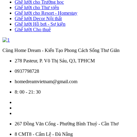
Ghế lười cho Trường học
Ghế lười cho Thư viện
Ghế lười cho Resort - Homestay
Ghế lười Decor Nội thất
Ghế lười Hồ bơi - Sự kiện
Ghế lười Cho thuê
Cùng Home Dream - Kiến Tạo Phong Cách Sống Thư Giãn
278 Pasteur, P. Võ Thị Sáu, Q3, TPHCM
0937798728
homedreamvietnam@gmail.com
8: 00 - 21: 30
267 Đồng Văn Cống - Phường Bình Thuỷ - Cần Thơ
8 CMT8 - Cẩm Lệ - Đà Nẵng