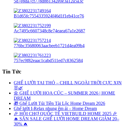
Tin Tức
GHẾ LƯỜI TAI THỎ – CHILL NGOÀI TRỜI CỰC XỊN
🐰🌿
🌼 GHẾ LƯỜI HOA CÚC – SUMMER 2026 | HOME
DREAM
🎁 Ghế Lười Túi Tiền Tài Lộc Home Dream 2026
Ghế lười I-Relax nhung êm ái – Home Dream
🎉 HỘI CHỢ QUỐC TẾ VIETBUILD HOME 2025 🎉
🔥 SĂN SALE GHẾ LƯỜI HOME DREAM GIẢM 20–
30% 🔥