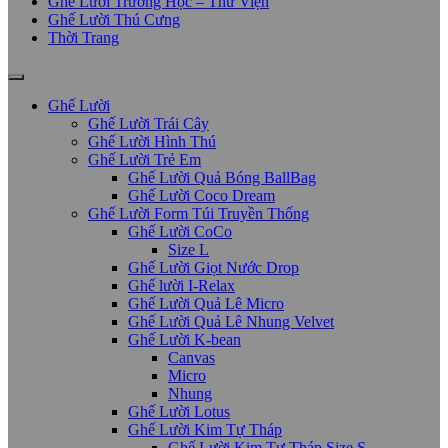
Ghế Lười Trường Học – Thư Viện
Ghế Lười Thú Cưng
Thời Trang
Ghế Lười
Ghế Lười Trái Cây
Ghế Lười Hình Thú
Ghế Lười Trẻ Em
Ghế Lười Quả Bóng BallBag
Ghế Lười Coco Dream
Ghế Lười Form Túi Truyền Thống
Ghế Lười CoCo
Size L
Ghế Lười Giọt Nước Drop
Ghế lười I-Relax
Ghế Lười Quả Lê Micro
Ghế Lười Quả Lê Nhung Velvet
Ghế Lười K-bean
Canvas
Micro
Nhung
Ghế Lười Lotus
Ghế Lười Kim Tự Tháp
Ghế Lười Kim Tự Tháp Size S