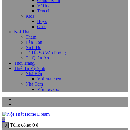
Cotton Satin
Vải lụa
Tencel
Kids
Boys
Girls
Nội Thất
Thảm
Bàn Đơn
Xích Đu
Tủ Hồ Sơ Văn Phòng
Tủ Quần Áo
Thời Trang
Thiết Bị Vệ Sinh
Nhà Bếp
Vòi rửa chén
Nhà Tắm
Vòi Lavabo
0
Tổng cộng:
0
₫
0