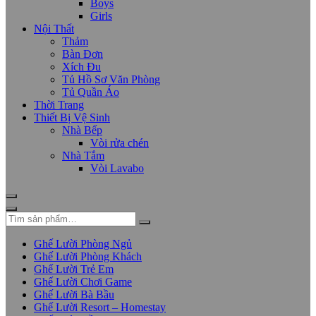
Boys
Girls
Nội Thất
Thảm
Bàn Đơn
Xích Đu
Tủ Hồ Sơ Văn Phòng
Tủ Quần Áo
Thời Trang
Thiết Bị Vệ Sinh
Nhà Bếp
Vòi rửa chén
Nhà Tắm
Vòi Lavabo
Ghế Lười Phòng Ngủ
Ghế Lười Phòng Khách
Ghế Lười Trẻ Em
Ghế Lười Chơi Game
Ghế Lười Bà Bầu
Ghế Lười Resort – Homestay