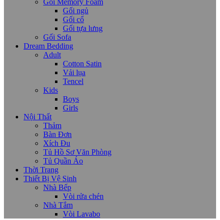
Gối Memory Foam
Gối ngủ
Gối cổ
Gối tựa lưng
Gối Sofa
Dream Bedding
Adult
Cotton Satin
Vải lụa
Tencel
Kids
Boys
Girls
Nội Thất
Thảm
Bàn Đơn
Xích Đu
Tủ Hồ Sơ Văn Phòng
Tủ Quần Áo
Thời Trang
Thiết Bị Vệ Sinh
Nhà Bếp
Vòi rửa chén
Nhà Tắm
Vòi Lavabo