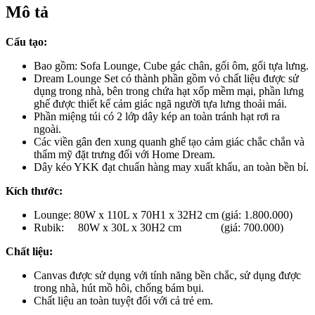
Mô tả
Cấu tạo:
Bao gồm: Sofa Lounge, Cube gác chân, gối ôm, gối tựa lưng.
Dream Lounge Set có thành phần gồm vỏ chất liệu được sử
dụng trong nhà, bên trong chứa hạt xốp mềm mại, phần lưng
ghế được thiết kế cảm giác ngã người tựa lưng thoải mái.
Phần miệng túi có 2 lớp dây kép an toàn tránh hạt rơi ra
ngoài.
Các viền gân đen xung quanh ghế tạo cảm giác chắc chắn và
thẩm mỹ đặt trưng đối với Home Dream.
Dây kéo YKK đạt chuẩn hàng may xuất khẩu, an toàn bền bỉ.
Kích thước:
Lounge: 80W x 110L x 70H1 x 32H2 cm (giá: 1.800.000)
Rubik: 80W x 30L x 30H2 cm (giá: 700.000)
Chất liệu:
Canvas được sử dụng với tính năng bền chắc, sử dụng được
trong nhà, hút mồ hôi, chống bám bụi.
Chất liệu an toàn tuyệt đối với cả trẻ em.