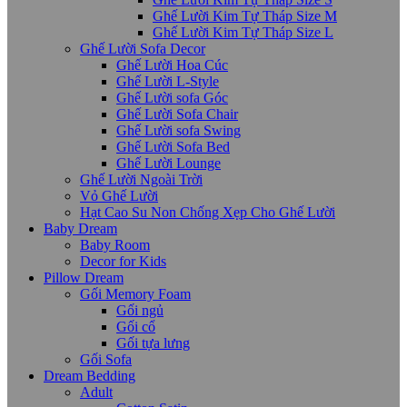
Ghế Lười Kim Tự Tháp Size M
Ghế Lười Kim Tự Tháp Size L
Ghế Lười Sofa Decor
Ghế Lười Hoa Cúc
Ghế Lười L-Style
Ghế Lười sofa Góc
Ghế Lười Sofa Chair
Ghế Lười sofa Swing
Ghế Lười Sofa Bed
Ghế Lười Lounge
Ghế Lười Ngoài Trời
Vỏ Ghế Lười
Hạt Cao Su Non Chống Xẹp Cho Ghế Lười
Baby Dream
Baby Room
Decor for Kids
Pillow Dream
Gối Memory Foam
Gối ngủ
Gối cổ
Gối tựa lưng
Gối Sofa
Dream Bedding
Adult