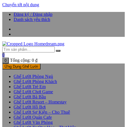
Chuyển tới nội dung
Đăng ký / Đăng nhập
Danh sách yêu thích
0
Tổng cộng:
0
₫
0
Ứng Dụng Ghế Lười
Ghế Lười Phòng Ngủ
Ghế Lười Phòng Khách
Ghế Lười Trẻ Em
Ghế Lười Chơi Game
Ghế Lười Bà Bầu
Ghế Lười Resort – Homestay
Ghế Lười Hồ Bơi
Ghế Lười Sự Kiện – Cho Thuê
Ghế Lười Quán Cafe
Ghế Lười Văn Phòng