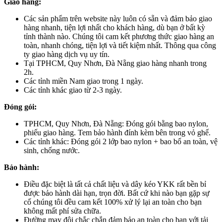
Giao hàng:
Các sản phẩm trên website này luôn có sẵn và đảm bảo giao
hàng nhanh, tiện lợi nhất cho khách hàng, dù bạn ở bất kỳ
tỉnh thành nào. Chúng tôi cam kết phương thức giao hàng an
toàn, nhanh chóng, tiện lợi và tiết kiệm nhất. Thông qua công
ty giao hàng dịch vụ uy tín.
Tại TPHCM, Quy Nhơn, Đà Nẵng giao hàng nhanh trong
2h.
Các tỉnh miền Nam giao trong 1 ngày.
Các tỉnh khác giao từ 2-3 ngày.
Đóng gói:
TPHCM, Quy Nhơn, Đà Nẵng: Đóng gói bằng bao nylon,
phiếu giao hàng. Tem bảo hành đính kèm bên trong vỏ ghế.
Các tỉnh khác: Đóng gói 2 lớp bao nylon + bao bố an toàn, vệ
sinh, chống nước.
Bảo hành:
Điều đặc biệt là tất cả chất liệu và dây kéo YKK rất bền bỉ
được bảo hành dài hạn, trọn đời. Bất cứ khi nào bạn gặp sự
cố chúng tôi đều cam kết 100% xử lý lại an toàn cho bạn
không mất phí sửa chữa.
Đường may đôi chắc chắn đảm bảo an toàn cho bạn với tải