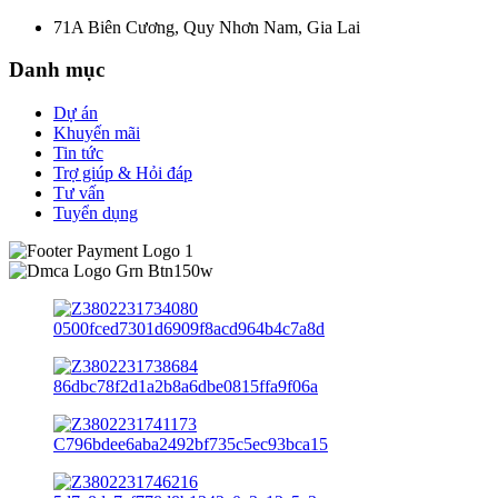
71A Biên Cương, Quy Nhơn Nam, Gia Lai
Danh mục
Dự án
Khuyến mãi
Tin tức
Trợ giúp & Hỏi đáp
Tư vấn
Tuyển dụng