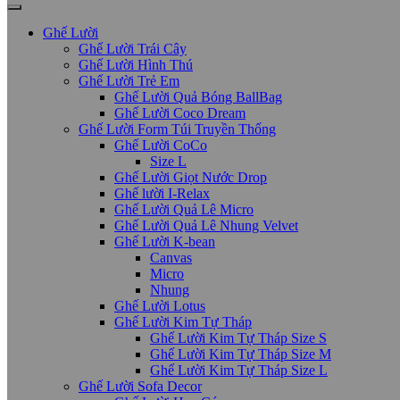
Ghế Lười
Ghế Lười Trái Cây
Ghế Lười Hình Thú
Ghế Lười Trẻ Em
Ghế Lười Quả Bóng BallBag
Ghế Lười Coco Dream
Ghế Lười Form Túi Truyền Thống
Ghế Lười CoCo
Size L
Ghế Lười Giọt Nước Drop
Ghế lười I-Relax
Ghế Lười Quả Lê Micro
Ghế Lười Quả Lê Nhung Velvet
Ghế Lười K-bean
Canvas
Micro
Nhung
Ghế Lười Lotus
Ghế Lười Kim Tự Tháp
Ghế Lười Kim Tự Tháp Size S
Ghế Lười Kim Tự Tháp Size M
Ghế Lười Kim Tự Tháp Size L
Ghế Lười Sofa Decor