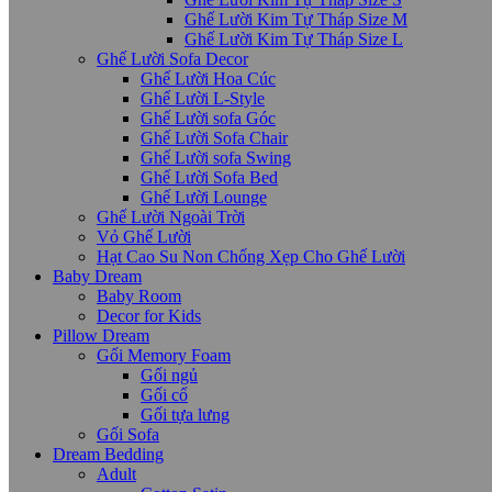
Ghế Lười Kim Tự Tháp Size M
Ghế Lười Kim Tự Tháp Size L
Ghế Lười Sofa Decor
Ghế Lười Hoa Cúc
Ghế Lười L-Style
Ghế Lười sofa Góc
Ghế Lười Sofa Chair
Ghế Lười sofa Swing
Ghế Lười Sofa Bed
Ghế Lười Lounge
Ghế Lười Ngoài Trời
Vỏ Ghế Lười
Hạt Cao Su Non Chống Xẹp Cho Ghế Lười
Baby Dream
Baby Room
Decor for Kids
Pillow Dream
Gối Memory Foam
Gối ngủ
Gối cổ
Gối tựa lưng
Gối Sofa
Dream Bedding
Adult