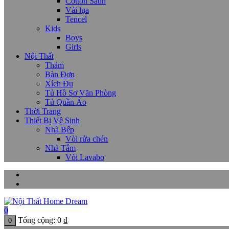
Cotton Satin
Vải lụa
Tencel
Kids
Boys
Girls
Nội Thất
Thảm
Bàn Đơn
Xích Đu
Tủ Hồ Sơ Văn Phòng
Tủ Quần Áo
Thời Trang
Thiết Bị Vệ Sinh
Nhà Bếp
Vòi rửa chén
Nhà Tắm
Vòi Lavabo
0
Tổng cộng:
0
₫
0