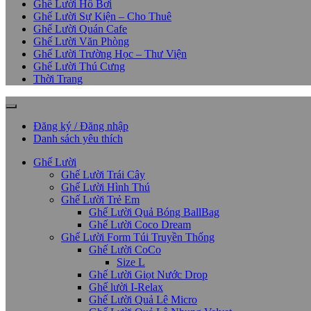
Ghế Lười Hồ Bơi
Ghế Lười Sự Kiện – Cho Thuê
Ghế Lười Quán Cafe
Ghế Lười Văn Phòng
Ghế Lười Trường Học – Thư Viện
Ghế Lười Thú Cưng
Thời Trang
Đăng ký / Đăng nhập
Danh sách yêu thích
Ghế Lười
Ghế Lười Trái Cây
Ghế Lười Hình Thú
Ghế Lười Trẻ Em
Ghế Lười Quả Bóng BallBag
Ghế Lười Coco Dream
Ghế Lười Form Túi Truyền Thống
Ghế Lười CoCo
Size L
Ghế Lười Giọt Nước Drop
Ghế lười I-Relax
Ghế Lười Quả Lê Micro