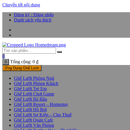
Chuyển tới nội dung
Đăng ký / Đăng nhập
Danh sách yêu thích
0
Tổng cộng:
0
₫
0
Ứng Dụng Ghế Lười
Ghế Lười Phòng Ngủ
Ghế Lười Phòng Khách
Ghế Lười Trẻ Em
Ghế Lười Chơi Game
Ghế Lười Bà Bầu
Ghế Lười Resort – Homestay
Ghế Lười Hồ Bơi
Ghế Lười Sự Kiện – Cho Thuê
Ghế Lười Quán Cafe
Ghế Lười Văn Phòng