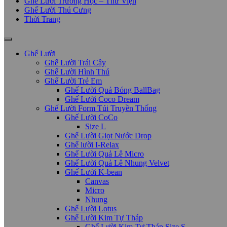
Ghế Lười Trường Học – Thư Viện
Ghế Lười Thú Cưng
Thời Trang
Ghế Lười
Ghế Lười Trái Cây
Ghế Lười Hình Thú
Ghế Lười Trẻ Em
Ghế Lười Quả Bóng BallBag
Ghế Lười Coco Dream
Ghế Lười Form Túi Truyền Thống
Ghế Lười CoCo
Size L
Ghế Lười Giọt Nước Drop
Ghế lười I-Relax
Ghế Lười Quả Lê Micro
Ghế Lười Quả Lê Nhung Velvet
Ghế Lười K-bean
Canvas
Micro
Nhung
Ghế Lười Lotus
Ghế Lười Kim Tự Tháp
Ghế Lười Kim Tự Tháp Size S