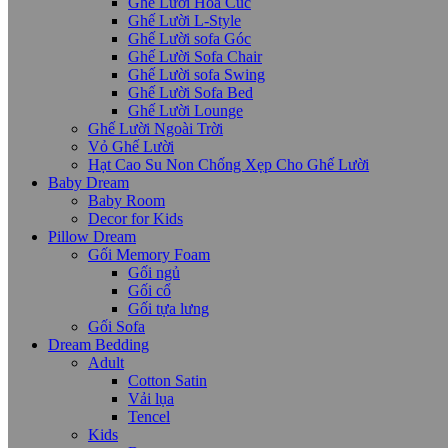
Ghế Lười Hoa Cúc
Ghế Lười L-Style
Ghế Lười sofa Góc
Ghế Lười Sofa Chair
Ghế Lười sofa Swing
Ghế Lười Sofa Bed
Ghế Lười Lounge
Ghế Lười Ngoài Trời
Vỏ Ghế Lười
Hạt Cao Su Non Chống Xẹp Cho Ghế Lười
Baby Dream
Baby Room
Decor for Kids
Pillow Dream
Gối Memory Foam
Gối ngủ
Gối cổ
Gối tựa lưng
Gối Sofa
Dream Bedding
Adult
Cotton Satin
Vải lụa
Tencel
Kids