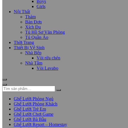
Boys
Girls
Nội Thất
Thảm
Bàn Đơn
Xích Đu
Tủ Hồ Sơ Văn Phòng
Tủ Quần Áo
Thời Trang
Thiết Bị Vệ Sinh
Nhà Bếp
Vòi rửa chén
Nhà Tắm
Vòi Lavabo
Ghế Lười Phòng Ngủ
Ghế Lười Phòng Khách
Ghế Lười Trẻ Em
Ghế Lười Chơi Game
Ghế Lười Bà Bầu
Ghế Lười Resort – Homestay