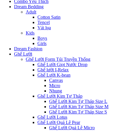
Combo Yêu Thích
Dream Bedding
Adult
Cotton Satin
Tencel
Vải lụa
Kids
Boys
Girls
Dream Fashion
Ghế Lười
Ghế Lười Form Túi Truyền Thống
Ghế Lười Giọt Nước Drop
Ghế lười I-Relax
Ghế Lười K-bean
Canvas
Micro
Nhung
Ghế Lười Kim Tự Tháp
Ghế Lười Kim Tự Tháp Size L
Ghế Lười Kim Tự Tháp Size M
Ghế Lười Kim Tự Tháp Size S
Ghế Lười Lotus
Ghế Lười Quả Lê Pear
Ghế Lười Quả Lê Micro