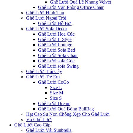
Ghế Lười Quả Lê Nhung Velvet
Ghế Lười Văn Phòng Office Chair
Ghế Lười Hình Thú
Ghế Lười Ngoài Trời
Ghế Lười Hồ Bơi
Ghế Lười Sofa Decor
Ghế Lười Hoa Cúc
Ghế Lười L-Style
Ghế Lười Lounge
Ghế Lười Sofa Bed
Ghế Lười Sofa Chair
Ghế Lười sofa Góc
Ghế Lười sofa Swing
Ghế Lười Trái Cây
Ghế Lười Trẻ Em
Ghế Lười CoCo
Size L
Size M
Size S
Ghế Lười Dream
Ghế Lười Quả Bóng BallBag
Hạt Cao Su Non Chống Xẹp Cho Ghế Lười
Vỏ Ghế Lười
Ghế Lười Cao Cấp
Ghế Lười Vải Sunbrella