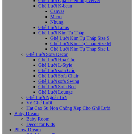
Ghế Lười Quả Lê Nhung Velvet
Ghế Lười K-bean
Canvas
Micro
Nhung
Ghế Lười Lotus
Ghế Lười Kim Tự Tháp
Ghế Lười Kim Tự Tháp Size S
Ghế Lười Kim Tự Tháp Size M
Ghế Lười Kim Tự Tháp Size L
Ghế Lười Sofa Decor
Ghế Lười Hoa Cúc
Ghế Lười L-Style
Ghế Lười sofa Góc
Ghế Lười Sofa Chair
Ghế Lười sofa Swing
Ghế Lười Sofa Bed
Ghế Lười Lounge
Ghế Lười Ngoài Trời
Vỏ Ghế Lười
Hạt Cao Su Non Chống Xẹp Cho Ghế Lười
Baby Dream
Baby Room
Decor for Kids
Pillow Dream