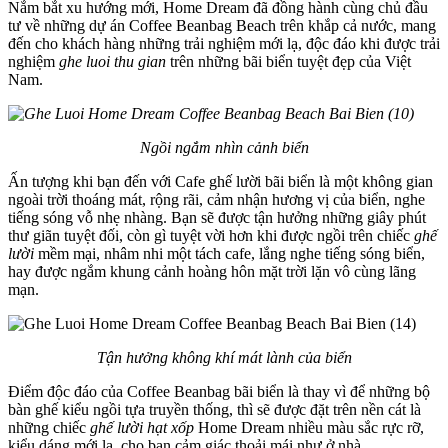
Nắm bắt xu hướng mới, Home Dream đã đồng hành cùng chủ đầu
tư về những dự án Coffee Beanbag Beach trên khắp cả nước, mang
đến cho khách hàng những trải nghiệm mới lạ, độc đáo khi được trải
nghiệm
ghe luoi thu gian
trên những bãi biển tuyệt đẹp của Việt
Nam.
Ngồi ngắm nhìn cảnh biển
Ấn tượng khi bạn đến với Cafe ghế lười bãi biển là một không gian
ngoài trời thoáng mát, rộng rãi, cảm nhận hương vị của biển, nghe
tiếng sóng vỗ nhẹ nhàng. Bạn sẽ được tận hưởng những giây phút
thư giãn tuyệt đối, còn gì tuyệt vời hơn khi được ngồi trên chiếc
ghế
lười
mềm mại, nhâm nhi một tách cafe, lắng nghe tiếng sóng biển,
hay được ngắm khung cảnh hoàng hôn mặt trời lặn vô cùng lãng
mạn.
Tận hưởng không khí mát lành của biển
Điểm độc đáo của Coffee Beanbag bãi biển là thay vì để những bộ
bàn ghế kiểu ngồi tựa truyền thống, thì sẽ được đặt trên nền cát là
những chiếc
ghế lười hạt xốp
Home Dream nhiều màu sắc rực rỡ,
kiểu dáng mới lạ, cho bạn cảm giác thoải mái như ở nhà.