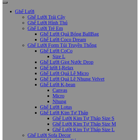
Ghế Lười
Ghế Lười Trái Cây
Ghế Lười Hình Thú
Ghế Lười Trẻ Em
Ghế Lười Quả Bóng BallBag
Ghế Lười Coco Dream
Ghế Lười Form Túi Truyền Thống
Ghế Lười CoCo
Size L
Ghế Lười Giọt Nước Drop
Ghế lười I-Relax
Ghế Lười Quả Lê Micro
Ghế Lười Quả Lê Nhung Velvet
Ghế Lười K-bean
Canvas
Micro
Nhung
Ghế Lười Lotus
Ghế Lười Kim Tự Tháp
Ghế Lười Kim Tự Tháp Size S
Ghế Lười Kim Tự Tháp Size M
Ghế Lười Kim Tự Tháp Size L
Ghế Lười Sofa Decor