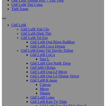
Ghế Lười Trường Học – Thư Viện
Ghế Lười Thú Cưng
Thời Trang
Ghế Lười
Ghế Lười Trái Cây
Ghế Lười Hình Thú
Ghế Lười Trẻ Em
Ghế Lười Quả Bóng BallBag
Ghế Lười Coco Dream
Ghế Lười Form Túi Truyền Thống
Ghế Lười CoCo
Size L
Ghế Lười Giọt Nước Drop
Ghế lười I-Relax
Ghế Lười Quả Lê Micro
Ghế Lười Quả Lê Nhung Velvet
Ghế Lười K-bean
Canvas
Micro
Nhung
Ghế Lười Lotus
Ghế Lười Kim Tự Tháp
Ghế Lười Kim Tự Tháp Size S