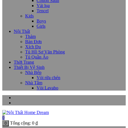
Cotton Satin
Vải lụa
Tencel
Kids
Boys
Girls
Nội Thất
Thảm
Bàn Đơn
Xích Đu
Tủ Hồ Sơ Văn Phòng
Tủ Quần Áo
Thời Trang
Thiết Bị Vệ Sinh
Nhà Bếp
Vòi rửa chén
Nhà Tắm
Vòi Lavabo
0
Tổng cộng:
0
₫
0