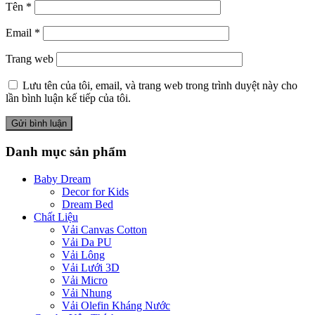
Tên
*
Email
*
Trang web
Lưu tên của tôi, email, và trang web trong trình duyệt này cho
lần bình luận kế tiếp của tôi.
Danh mục sản phẩm
Baby Dream
Decor for Kids
Dream Bed
Chất Liệu
Vải Canvas Cotton
Vải Da PU
Vải Lông
Vải Lưới 3D
Vải Micro
Vải Nhung
Vải Olefin Kháng Nước