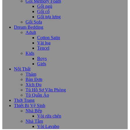
Gối Memory Foam
Gối ngủ
Gối cổ
Gối tựa lưng
Gối Sofa
Dream Bedding
Adult
Cotton Satin
Vải lụa
Tencel
Kids
Boys
Girls
Nội Thất
Thảm
Bàn Đơn
Xích Đu
Tủ Hồ Sơ Văn Phòng
Tủ Quần Áo
Thời Trang
Thiết Bị Vệ Sinh
Nhà Bếp
Vòi rửa chén
Nhà Tắm
Vòi Lavabo