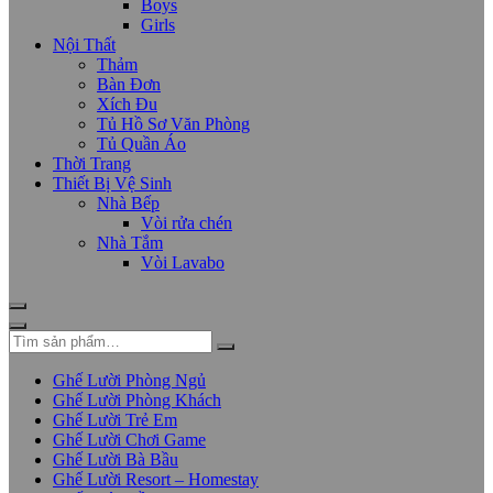
Boys
Girls
Nội Thất
Thảm
Bàn Đơn
Xích Đu
Tủ Hồ Sơ Văn Phòng
Tủ Quần Áo
Thời Trang
Thiết Bị Vệ Sinh
Nhà Bếp
Vòi rửa chén
Nhà Tắm
Vòi Lavabo
Ghế Lười Phòng Ngủ
Ghế Lười Phòng Khách
Ghế Lười Trẻ Em
Ghế Lười Chơi Game
Ghế Lười Bà Bầu
Ghế Lười Resort – Homestay