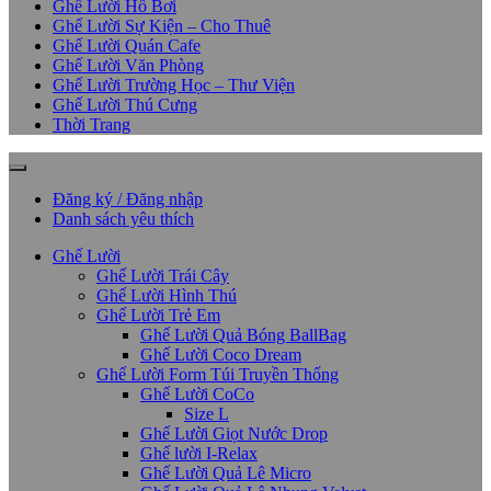
Ghế Lười Hồ Bơi
Ghế Lười Sự Kiện – Cho Thuê
Ghế Lười Quán Cafe
Ghế Lười Văn Phòng
Ghế Lười Trường Học – Thư Viện
Ghế Lười Thú Cưng
Thời Trang
Đăng ký / Đăng nhập
Danh sách yêu thích
Ghế Lười
Ghế Lười Trái Cây
Ghế Lười Hình Thú
Ghế Lười Trẻ Em
Ghế Lười Quả Bóng BallBag
Ghế Lười Coco Dream
Ghế Lười Form Túi Truyền Thống
Ghế Lười CoCo
Size L
Ghế Lười Giọt Nước Drop
Ghế lười I-Relax
Ghế Lười Quả Lê Micro