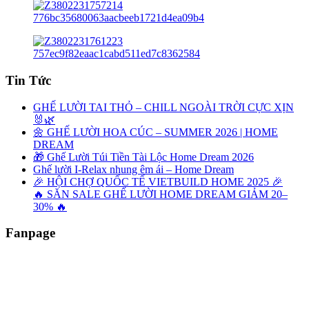
Tin Tức
GHẾ LƯỜI TAI THỎ – CHILL NGOÀI TRỜI CỰC XỊN
🐰🌿
🌼 GHẾ LƯỜI HOA CÚC – SUMMER 2026 | HOME
DREAM
🎁 Ghế Lười Túi Tiền Tài Lộc Home Dream 2026
Ghế lười I-Relax nhung êm ái – Home Dream
🎉 HỘI CHỢ QUỐC TẾ VIETBUILD HOME 2025 🎉
🔥 SĂN SALE GHẾ LƯỜI HOME DREAM GIẢM 20–
30% 🔥
Fanpage