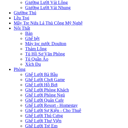
Giường Lười Vải Lông
Giường Lười Vải Nhung
Giường Thú
Lều Trại
Mây Tre Nứa Lá Thủ Công Mỹ Nghệ
Nội Thất
Bàn
Ghế bệt
Máy lọc nước Doulton
Thảm Lông
Tủ Hồ Sơ Văn Phòng
Tủ Quần Áo
Xích Đu
Phòng
Ghế Lười Bà Bầu
Ghế Lười Chơi Game
Ghế Lười Hồ Bơi
Ghế Lười Phòng Khách
Ghế Lười Phòng Ngủ
Ghế Lười Quán Cafe
Ghế Lười Resort - Homestay
Ghế Lười Sự Kiện - Cho Thuê
Ghế Lười Thú Cưng
Ghế Lười Thư Viện
Ghế Lười Trẻ Em