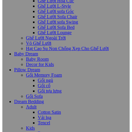
Ghế Lười Hoa Cúc
Ghế Lười L-Style
Ghế Lười sofa Góc
Ghế Lười Sofa Chair
Ghế Lười sofa Swing
Ghế Lười Sofa Bed
Ghế Lười Lounge
Ghế Lười Ngoài Trời
Vỏ Ghế Lười
Hạt Cao Su Non Chống Xẹp Cho Ghế Lười
Baby Dream
Baby Room
Decor for Kids
Pillow Dream
Gối Memory Foam
Gối ngủ
Gối cổ
Gối tựa lưng
Gối Sofa
Dream Bedding
Adult
Cotton Satin
Vải lụa
Tencel
Kids