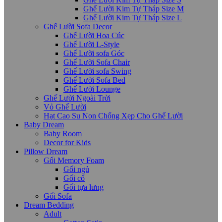
Ghế Lười Kim Tự Tháp Size M
Ghế Lười Kim Tự Tháp Size L
Ghế Lười Sofa Decor
Ghế Lười Hoa Cúc
Ghế Lười L-Style
Ghế Lười sofa Góc
Ghế Lười Sofa Chair
Ghế Lười sofa Swing
Ghế Lười Sofa Bed
Ghế Lười Lounge
Ghế Lười Ngoài Trời
Vỏ Ghế Lười
Hạt Cao Su Non Chống Xẹp Cho Ghế Lười
Baby Dream
Baby Room
Decor for Kids
Pillow Dream
Gối Memory Foam
Gối ngủ
Gối cổ
Gối tựa lưng
Gối Sofa
Dream Bedding
Adult