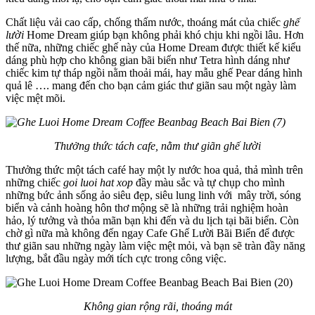
Chất liệu vải cao cấp, chống thấm nước, thoáng mát của chiếc
ghế
lười
Home Dream giúp bạn không phải khó chịu khi ngồi lâu. Hơn
thế nữa, những chiếc ghế này của Home Dream được thiết kế kiểu
dáng phù hợp cho không gian bãi biển như Tetra hình dáng như
chiếc kim tự tháp ngồi nằm thoải mái, hay mẫu ghế Pear dáng hình
quả lê …. mang đến cho bạn cảm giác thư giãn sau một ngày làm
việc mệt mõi.
Thưởng thức tách cafe, nằm thư giãn ghế lười
Thưởng thức một tách café hay một ly nước hoa quả, thả mình trên
những chiếc
goi luoi hat xop
đầy màu sắc và tự chụp cho mình
những bức ảnh sống ảo siêu đẹp, siêu lung linh với mây trời, sóng
biển và cảnh hoàng hôn thơ mộng sẽ là những trải nghiệm hoàn
hảo, lý tưởng và thỏa mãn bạn khi đến và du lịch tại bãi biển. Còn
chờ gì nữa mà không đến ngay Cafe Ghế Lười Bãi Biển để được
thư giãn sau những ngày làm việc mệt mỏi, và bạn sẽ tràn đầy năng
lượng, bắt đầu ngày mới tích cực trong công việc.
Không gian rộng rãi, thoáng mát