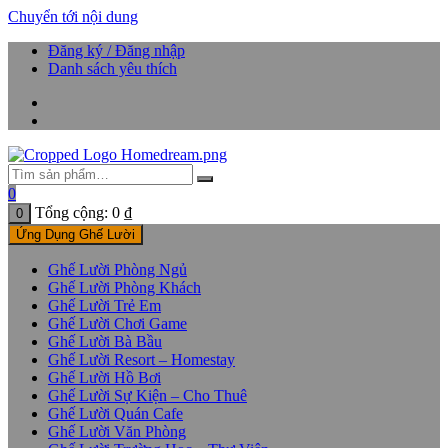
Chuyển tới nội dung
Đăng ký / Đăng nhập
Danh sách yêu thích
0
Tổng cộng:
0
₫
0
Ứng Dụng Ghế Lười
Ghế Lười Phòng Ngủ
Ghế Lười Phòng Khách
Ghế Lười Trẻ Em
Ghế Lười Chơi Game
Ghế Lười Bà Bầu
Ghế Lười Resort – Homestay
Ghế Lười Hồ Bơi
Ghế Lười Sự Kiện – Cho Thuê
Ghế Lười Quán Cafe
Ghế Lười Văn Phòng