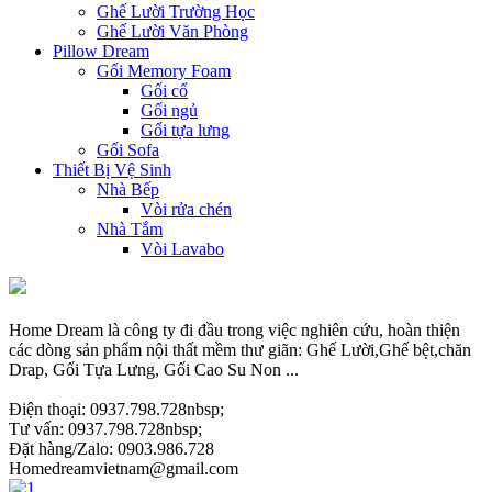
Ghế Lười Trường Học
Ghế Lười Văn Phòng
Pillow Dream
Gối Memory Foam
Gối cổ
Gối ngủ
Gối tựa lưng
Gối Sofa
Thiết Bị Vệ Sinh
Nhà Bếp
Vòi rửa chén
Nhà Tắm
Vòi Lavabo
Home Dream là công ty đi đầu trong việc nghiên cứu, hoàn thiện
các dòng sản phẩm nội thất mềm thư giãn: Ghế Lười,Ghế bệt,chăn
Drap, Gối Tựa Lưng, Gối Cao Su Non ...
Điện thoại: 0937.798.728nbsp;
Tư vấn: 0937.798.728nbsp;
Đặt hàng/Zalo: 0903.986.728
Homedreamvietnam@gmail.com