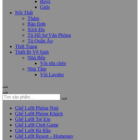
Boys
Girls
Nội Thất
Thảm
Bàn Đơn
Xích Đu
Tủ Hồ Sơ Văn Phòng
Tủ Quần Áo
Thời Trang
Thiết Bị Vệ Sinh
Nhà Bếp
Vòi rửa chén
Nhà Tắm
Vòi Lavabo
Ghế Lười Phòng Ngủ
Ghế Lười Phòng Khách
Ghế Lười Trẻ Em
Ghế Lười Chơi Game
Ghế Lười Bà Bầu
Ghế Lười Resort – Homestay