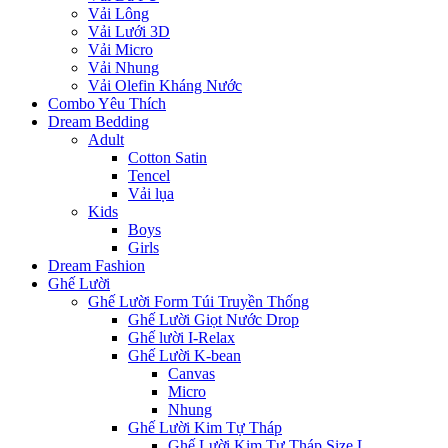
Vải Lông
Vải Lưới 3D
Vải Micro
Vải Nhung
Vải Olefin Kháng Nước
Combo Yêu Thích
Dream Bedding
Adult
Cotton Satin
Tencel
Vải lụa
Kids
Boys
Girls
Dream Fashion
Ghế Lười
Ghế Lười Form Túi Truyền Thống
Ghế Lười Giọt Nước Drop
Ghế lười I-Relax
Ghế Lười K-bean
Canvas
Micro
Nhung
Ghế Lười Kim Tự Tháp
Ghế Lười Kim Tự Tháp Size L