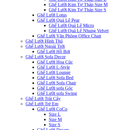
Ghế Lười Kim Tự Tháp Size M
Ghế Lười Kim Tự Tháp Size S
Ghế Lười Lotus
Ghế Lười Quả Lê Pear
Ghế Lười Quả Lê Micro
Ghế Lười Quả Lê Nhung Velvet
Ghế Lười Văn Phòng Office Chair
Ghế Lười Hình Thú
Ghế Lười Ngoài Trời
Ghế Lười Hồ Bơi
Ghế Lười Sofa Decor
Ghế Lười Hoa Cúc
Ghế Lười L-Style
Ghế Lười Lounge
Ghế Lười Sofa Bed
Ghế Lười Sofa Chair
Ghế Lười sofa Góc
Ghế Lười sofa Swing
Ghế Lười Trái Cây
Ghế Lười Trẻ Em
Ghế Lười CoCo
Size L
Size M
Size S
Ghế Lười Dream