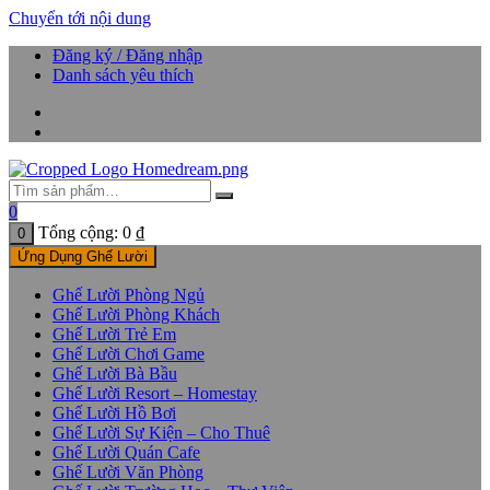
Chuyển tới nội dung
Đăng ký / Đăng nhập
Danh sách yêu thích
0
Tổng cộng:
0
₫
0
Ứng Dụng Ghế Lười
Ghế Lười Phòng Ngủ
Ghế Lười Phòng Khách
Ghế Lười Trẻ Em
Ghế Lười Chơi Game
Ghế Lười Bà Bầu
Ghế Lười Resort – Homestay
Ghế Lười Hồ Bơi
Ghế Lười Sự Kiện – Cho Thuê
Ghế Lười Quán Cafe
Ghế Lười Văn Phòng