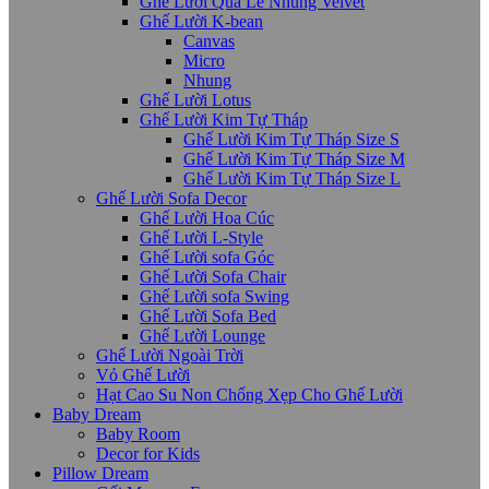
Ghế Lười Quả Lê Nhung Velvet
Ghế Lười K-bean
Canvas
Micro
Nhung
Ghế Lười Lotus
Ghế Lười Kim Tự Tháp
Ghế Lười Kim Tự Tháp Size S
Ghế Lười Kim Tự Tháp Size M
Ghế Lười Kim Tự Tháp Size L
Ghế Lười Sofa Decor
Ghế Lười Hoa Cúc
Ghế Lười L-Style
Ghế Lười sofa Góc
Ghế Lười Sofa Chair
Ghế Lười sofa Swing
Ghế Lười Sofa Bed
Ghế Lười Lounge
Ghế Lười Ngoài Trời
Vỏ Ghế Lười
Hạt Cao Su Non Chống Xẹp Cho Ghế Lười
Baby Dream
Baby Room
Decor for Kids
Pillow Dream