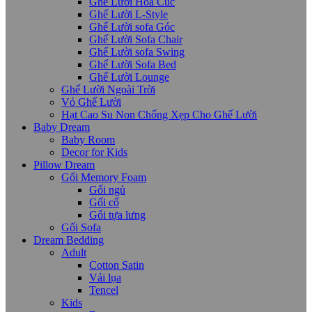
Ghế Lười Hoa Cúc
Ghế Lười L-Style
Ghế Lười sofa Góc
Ghế Lười Sofa Chair
Ghế Lười sofa Swing
Ghế Lười Sofa Bed
Ghế Lười Lounge
Ghế Lười Ngoài Trời
Vỏ Ghế Lười
Hạt Cao Su Non Chống Xẹp Cho Ghế Lười
Baby Dream
Baby Room
Decor for Kids
Pillow Dream
Gối Memory Foam
Gối ngủ
Gối cổ
Gối tựa lưng
Gối Sofa
Dream Bedding
Adult
Cotton Satin
Vải lụa
Tencel
Kids