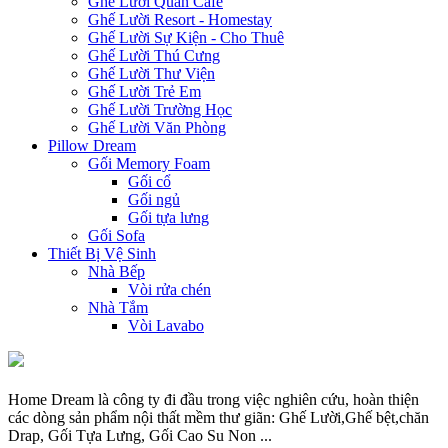
Ghế Lười Quán Cafe
Ghế Lười Resort - Homestay
Ghế Lười Sự Kiện - Cho Thuê
Ghế Lười Thú Cưng
Ghế Lười Thư Viện
Ghế Lười Trẻ Em
Ghế Lười Trường Học
Ghế Lười Văn Phòng
Pillow Dream
Gối Memory Foam
Gối cổ
Gối ngủ
Gối tựa lưng
Gối Sofa
Thiết Bị Vệ Sinh
Nhà Bếp
Vòi rửa chén
Nhà Tắm
Vòi Lavabo
Home Dream là công ty đi đầu trong việc nghiên cứu, hoàn thiện
các dòng sản phẩm nội thất mềm thư giãn: Ghế Lười,Ghế bệt,chăn
Drap, Gối Tựa Lưng, Gối Cao Su Non ...