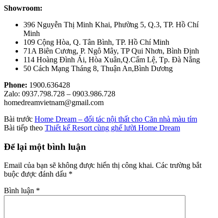
Showroom:
396 Nguyễn Thị Minh Khai, Phường 5, Q.3, TP. Hồ Chí
Minh
109 Cộng Hòa, Q. Tân Bình, TP. Hồ Chí Minh
71A Biên Cương, P. Ngô Mây, TP Qui Nhơn, Bình Định
114 Hoàng Đình Ái, Hòa Xuân,Q.Cẩm Lệ, Tp. Đà Nẵng
50 Cách Mạng Tháng 8, Thuận An,Bình Dương
Phone:
1900.636428
Zalo: 0937.798.728 – 0903.986.728
homedreamvietnam@gmail.com
Bài trước
Home Dream – đối tác nội thất cho Căn nhà màu tím
Bài tiếp theo
Thiết kế Resort cùng ghế lười Home Dream
Để lại một bình luận
Email của bạn sẽ không được hiển thị công khai.
Các trường bắt
buộc được đánh dấu
*
Bình luận
*