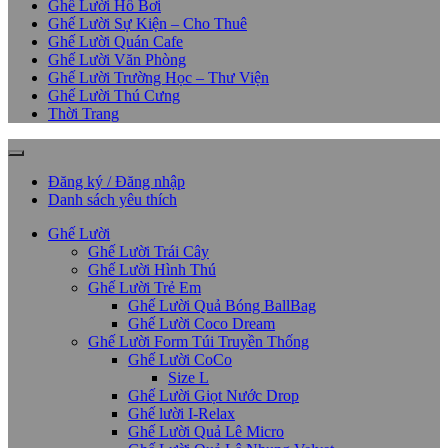
Ghế Lười Hồ Bơi
Ghế Lười Sự Kiện – Cho Thuê
Ghế Lười Quán Cafe
Ghế Lười Văn Phòng
Ghế Lười Trường Học – Thư Viện
Ghế Lười Thú Cưng
Thời Trang
Đăng ký / Đăng nhập
Danh sách yêu thích
Ghế Lười
Ghế Lười Trái Cây
Ghế Lười Hình Thú
Ghế Lười Trẻ Em
Ghế Lười Quả Bóng BallBag
Ghế Lười Coco Dream
Ghế Lười Form Túi Truyền Thống
Ghế Lười CoCo
Size L
Ghế Lười Giọt Nước Drop
Ghế lười I-Relax
Ghế Lười Quả Lê Micro