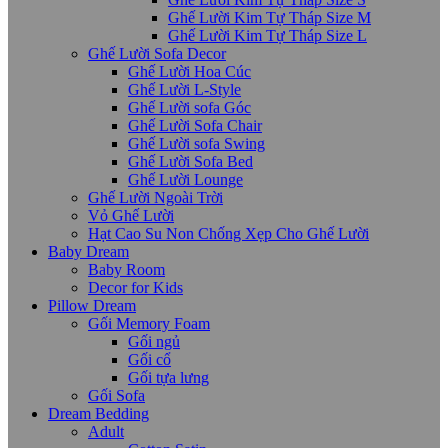
Ghế Lười Kim Tự Tháp Size M
Ghế Lười Kim Tự Tháp Size L
Ghế Lười Sofa Decor
Ghế Lười Hoa Cúc
Ghế Lười L-Style
Ghế Lười sofa Góc
Ghế Lười Sofa Chair
Ghế Lười sofa Swing
Ghế Lười Sofa Bed
Ghế Lười Lounge
Ghế Lười Ngoài Trời
Vỏ Ghế Lười
Hạt Cao Su Non Chống Xẹp Cho Ghế Lười
Baby Dream
Baby Room
Decor for Kids
Pillow Dream
Gối Memory Foam
Gối ngủ
Gối cổ
Gối tựa lưng
Gối Sofa
Dream Bedding
Adult