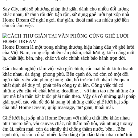
Say đây, một số phương pháp thư giãn dành cho nhiều đối tượng
khác nhau, từ rãnh rỗi đến bận rộn, sử dụng ghế lười hạt xốp nhà
Home Dream để nghỉ ngơi, thư giãn, thoải mái sau nhiều giờ liền
cần cù làm việc.
Home Dream là một trong những thương hiệu hàng đầu về ghế lười
của Việt Nam, cung cấp nhiều sản phẩm, chất lượng, kiểu dáng mới
lạ, chất liệu bền, nhẹ, chắc và các chính sách bảo hành trọn đời.
Các doanh nghiệp làm việc vào giờ chính, các loại hình kinh doanh
khác nhau, đa dạng, phong phú. Bên cạnh đó, nó còn có một đội
ngũ nhân viên văn phòng hùng hậu, hỗ trợ các bộ phận liên quan
nhất định để duy trì, phát triển công ty đi lên. Công việc thì có
những yêu cầu về chất lượng, deadline… vô hình tạo nên những áp
lực mà bản thân bắt buộc phải tuân theo. Vậy đã có những giải pháp
giải quyết các vấn đề đó là trang bị những chiếc ghế lười hạt xốp
của nhà Home Dream, giúp massage, thư giãn, thoải mái.
Ghế lười hạt xốp nhà Home Dream với nhiều chất liệu khác nhau
như micro bền, vải canvas chắc, rút thấm mồ hôi, vải nhung luxury
êm ái, mềm mại, còn da simily thì chống thấm nước, bền…Bên
cạnh đó, nó còn có rất nhiều kiểu dáng độc đáo khác nhau như trái