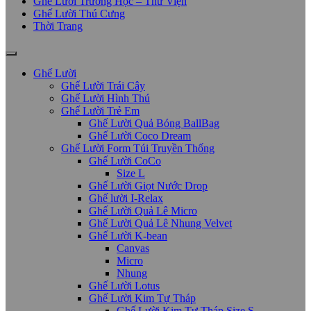
Ghế Lười Trường Học – Thư Viện
Ghế Lười Thú Cưng
Thời Trang
Ghế Lười
Ghế Lười Trái Cây
Ghế Lười Hình Thú
Ghế Lười Trẻ Em
Ghế Lười Quả Bóng BallBag
Ghế Lười Coco Dream
Ghế Lười Form Túi Truyền Thống
Ghế Lười CoCo
Size L
Ghế Lười Giọt Nước Drop
Ghế lười I-Relax
Ghế Lười Quả Lê Micro
Ghế Lười Quả Lê Nhung Velvet
Ghế Lười K-bean
Canvas
Micro
Nhung
Ghế Lười Lotus
Ghế Lười Kim Tự Tháp
Ghế Lười Kim Tự Tháp Size S