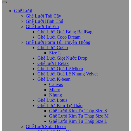
Ghế Lười
Ghế Lười Trái Cây
Ghế Lười Hình Thú
Ghế Lười Trẻ Em
Ghế Lười Quả Bóng BallBag
Ghế Lười Coco Dream
Ghế Lười Form Túi Truyền Thống
Ghế Lười CoCo
Size L
Ghế Lười Giọt Nước Drop
Ghế lười I-Relax
Ghế Lười Quả Lê Micro
Ghế Lười Quả Lê Nhung Velvet
Ghế Lười K-bean
Canvas
Micro
Nhung
Ghế Lười Lotus
Ghế Lười Kim Tự Tháp
Ghế Lười Kim Tự Tháp Size S
Ghế Lười Kim Tự Tháp Size M
Ghế Lười Kim Tự Tháp Size L
Ghế Lười Sofa Decor