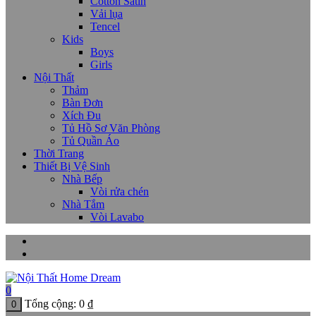
Cotton Satin
Vải lụa
Tencel
Kids
Boys
Girls
Nội Thất
Thảm
Bàn Đơn
Xích Đu
Tủ Hồ Sơ Văn Phòng
Tủ Quần Áo
Thời Trang
Thiết Bị Vệ Sinh
Nhà Bếp
Vòi rửa chén
Nhà Tắm
Vòi Lavabo
0
Tổng cộng:
0
₫
0