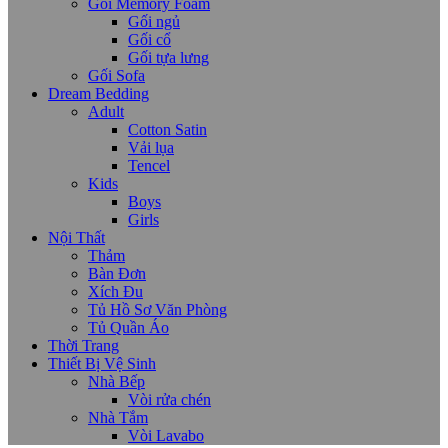
Gối Memory Foam
Gối ngủ
Gối cổ
Gối tựa lưng
Gối Sofa
Dream Bedding
Adult
Cotton Satin
Vải lụa
Tencel
Kids
Boys
Girls
Nội Thất
Thảm
Bàn Đơn
Xích Đu
Tủ Hồ Sơ Văn Phòng
Tủ Quần Áo
Thời Trang
Thiết Bị Vệ Sinh
Nhà Bếp
Vòi rửa chén
Nhà Tắm
Vòi Lavabo