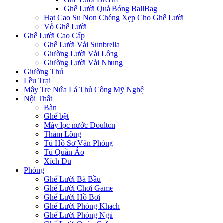
Ghế Lười Quả Bóng BallBag
Hạt Cao Su Non Chống Xẹp Cho Ghế Lười
Vỏ Ghế Lười
Ghế Lười Cao Cấp
Ghế Lười Vải Sunbrella
Giường Lười Vải Lông
Giường Lười Vải Nhung
Giường Thú
Lều Trại
Mây Tre Nứa Lá Thủ Công Mỹ Nghệ
Nội Thất
Bàn
Ghế bệt
Máy lọc nước Doulton
Thảm Lông
Tủ Hồ Sơ Văn Phòng
Tủ Quần Áo
Xích Đu
Phòng
Ghế Lười Bà Bầu
Ghế Lười Chơi Game
Ghế Lười Hồ Bơi
Ghế Lười Phòng Khách
Ghế Lười Phòng Ngủ