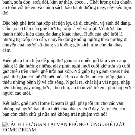
banh, sofa đơn, sofa đôi, kim tự tháp, coco… Chất lượng tiêu chuẩn
an toàn với trẻ em và chính sách bảo hành đường may, dây kéo trọn
đời.
Đặc biệt ghế lười hạt xốp rất tiện lợi, dễ di chuyễn, vệ sinh dễ dàng.
Cấu tạo cơ bản của ghế lười hạt xốp là vỏ và ruột. Vỏ được tạo
thành nhiều kiểu dáng đa dạng khác nhau. Ruột của ghế lười là
những hạt xốp cao cấp, chuyển động không ngừng theo hướng di
chuyển cuả người sử dụng và không gây kích ứng cho da nhạy
cảm.
Biện pháp hữu hiệu để giúp thư giãn sau nhiều giờ làm việc căng
thẳng là tận hưởng những giây phút nghỉ ngơi cuối giờ trưa và cuối
giờ chiều trên chiếc ghế lười hạt xốp. Nó giúp bạn giảm stress hiệu
quả, thư giản cơ thể đỡ mệt mỏi. Bên cạnh đó, nó còn giúp giảm
thiểu những bệnh lý về cột sống. Ngoài ra, chất liệu vải ngoại nhập
nên không gây nóng bức, khó chịu, an toàn với trẻ em, phù hợp với
người cao tuổi.
Kết luận, ghế lười Home Dream là giải pháp tối ưu cho các văn
phòng và người bạn thân thiết của nhân viên ở đây. Vậy nên, các
bạn còn chần chừ gì nữa mà không trải nghiệm với nó!