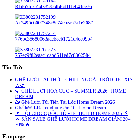
Tin Tức
GHẾ LƯỜI TAI THỎ – CHILL NGOÀI TRỜI CỰC XỊN
🐰🌿
🌼 GHẾ LƯỜI HOA CÚC – SUMMER 2026 | HOME
DREAM
🎁 Ghế Lười Túi Tiền Tài Lộc Home Dream 2026
Ghế lười I-Relax nhung êm ái – Home Dream
🎉 HỘI CHỢ QUỐC TẾ VIETBUILD HOME 2025 🎉
🔥 SĂN SALE GHẾ LƯỜI HOME DREAM GIẢM 20–
30% 🔥
Fanpage