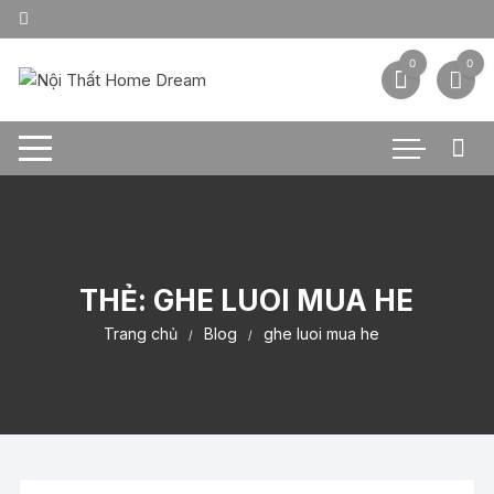
Chuyển
tới
nội
0
0
dung
THẺ:
GHE LUOI MUA HE
Trang chủ
Blog
ghe luoi mua he