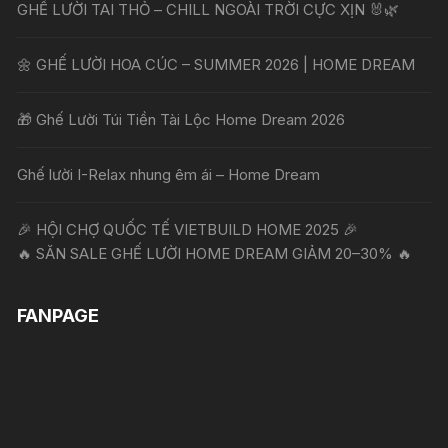
GHẾ LƯỜI TAI THỎ – CHILL NGOÀI TRỜI CỰC XỊN 🐰🌿
🌼 GHẾ LƯỜI HOA CÚC – SUMMER 2026 | HOME DREAM
🎁 Ghế Lười Túi Tiền Tài Lộc Home Dream 2026
Ghế lười I-Relax nhung êm ái – Home Dream
🎉 HỘI CHỢ QUỐC TẾ VIETBUILD HOME 2025 🎉
🔥 SĂN SALE GHẾ LƯỜI HOME DREAM GIẢM 20–30% 🔥
FANPAGE