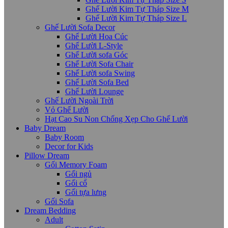
Ghế Lười Kim Tự Tháp Size M
Ghế Lười Kim Tự Tháp Size L
Ghế Lười Sofa Decor
Ghế Lười Hoa Cúc
Ghế Lười L-Style
Ghế Lười sofa Góc
Ghế Lười Sofa Chair
Ghế Lười sofa Swing
Ghế Lười Sofa Bed
Ghế Lười Lounge
Ghế Lười Ngoài Trời
Vỏ Ghế Lười
Hạt Cao Su Non Chống Xẹp Cho Ghế Lười
Baby Dream
Baby Room
Decor for Kids
Pillow Dream
Gối Memory Foam
Gối ngủ
Gối cổ
Gối tựa lưng
Gối Sofa
Dream Bedding
Adult