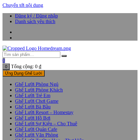
Chuyển tới nội dung
Đăng ký / Đăng nhập
Danh sách yêu thích
0
Tổng cộng:
0
₫
0
Ứng Dụng Ghế Lười
Ghế Lười Phòng Ngủ
Ghế Lười Phòng Khách
Ghế Lười Trẻ Em
Ghế Lười Chơi Game
Ghế Lười Bà Bầu
Ghế Lười Resort – Homestay
Ghế Lười Hồ Bơi
Ghế Lười Sự Kiện – Cho Thuê
Ghế Lười Quán Cafe
Ghế Lười Văn Phòng