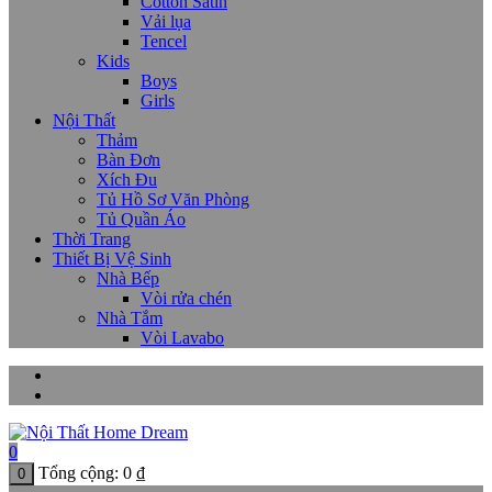
Cotton Satin
Vải lụa
Tencel
Kids
Boys
Girls
Nội Thất
Thảm
Bàn Đơn
Xích Đu
Tủ Hồ Sơ Văn Phòng
Tủ Quần Áo
Thời Trang
Thiết Bị Vệ Sinh
Nhà Bếp
Vòi rửa chén
Nhà Tắm
Vòi Lavabo
0
Tổng cộng:
0
₫
0