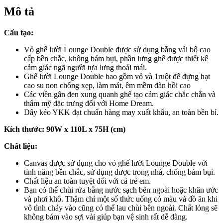
Mô tả
Cấu tạo:
Vỏ ghế lười Lounge Double được sử dụng bằng vải bố cao
cấp bền chắc, không bám bụi, phần lưng ghế được thiết kế
cảm giác ngã người tựa lưng thoải mái.
Ghế lười Lounge Double bao gồm vỏ và 1ruột để đựng hạt
cao su non chống xẹp, làm mát, êm mềm đàn hồi cao
Các viền gân đen xung quanh ghế tạo cảm giác chắc chắn và
thẩm mỹ đặc trưng đối với Home Dream.
Dây kéo YKK đạt chuẩn hàng may xuất khẩu, an toàn bền bỉ.
Kích thước: 90W x 110L x 75H (cm)
Chất liệu:
Canvas được sử dụng cho vỏ ghế lười Lounge Double với
tính năng bền chắc, sử dụng được trong nhà, chống bám bụi.
Chất liệu an toàn tuyệt đối với cả trẻ em.
Bạn có thể chùi rửa bằng nước sạch bên ngoài hoặc khăn ước
và phơi khô. Thậm chí một số thức uống có màu và đồ ăn khi
vô tình chảy vào cũng có thể lau chùi bên ngoài. Chất lỏng sẽ
không bám vào sợi vải giúp bạn vệ sinh rất dễ dàng.