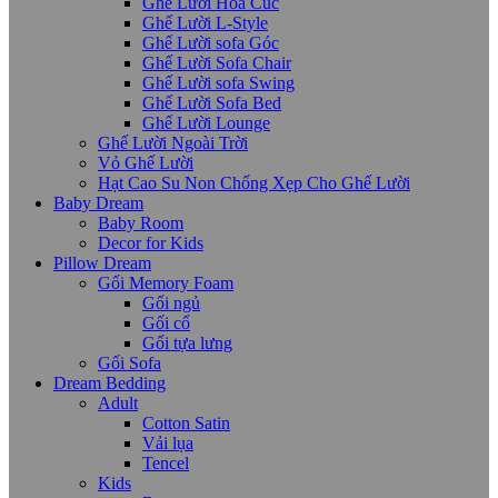
Ghế Lười Hoa Cúc
Ghế Lười L-Style
Ghế Lười sofa Góc
Ghế Lười Sofa Chair
Ghế Lười sofa Swing
Ghế Lười Sofa Bed
Ghế Lười Lounge
Ghế Lười Ngoài Trời
Vỏ Ghế Lười
Hạt Cao Su Non Chống Xẹp Cho Ghế Lười
Baby Dream
Baby Room
Decor for Kids
Pillow Dream
Gối Memory Foam
Gối ngủ
Gối cổ
Gối tựa lưng
Gối Sofa
Dream Bedding
Adult
Cotton Satin
Vải lụa
Tencel
Kids