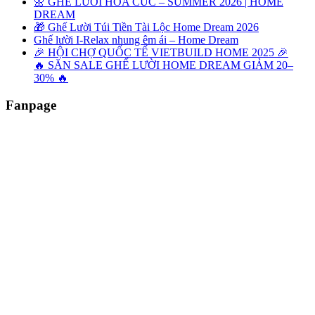
🌼 GHẾ LƯỜI HOA CÚC – SUMMER 2026 | HOME
DREAM
🎁 Ghế Lười Túi Tiền Tài Lộc Home Dream 2026
Ghế lười I-Relax nhung êm ái – Home Dream
🎉 HỘI CHỢ QUỐC TẾ VIETBUILD HOME 2025 🎉
🔥 SĂN SALE GHẾ LƯỜI HOME DREAM GIẢM 20–
30% 🔥
Fanpage