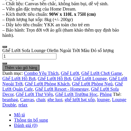
– Chất liệu: Canvas bền chắc, không bám bụi, dễ vệ sinh.
– Viền gân đặc trưng của Home Dream.
– Kích thước tiêu chuẩn:
90W x 110L x 75H (cm)
– Định lượng hạt xốp: 8kg (+/- 200gr)
– Dây kéo tiêu chuẩn: YKK an toàn cho trẻ em
– Bảo hành: Trọn đời với áo gối (tham khảo thêm quy định bảo
hành).
Ghế Lười Sofa Lounge Olefin Ngoài Trời Màu Đỏ số lượng
Thêm vào giỏ hàng
Danh mục:
Combo Yêu Thích
,
Ghế Lười
,
Ghế Lười Chơi Game
,
Ghế Lười Hồ Bơi
,
Ghế Lười Hồ Bơi
,
Ghế Lười Lounge
,
Ghế Lười
Ngoài Trời
,
Ghế Lười Phòng Khách
,
Ghế Lười Phòng Ngủ
,
Ghế
Lười Quán Cafe
,
Ghế Lười Resort - Homestay
,
Ghế Lười Sofa
Decor
,
Ghế Lười Thư Viện
,
Ghế Lười Trường Học
,
Phòng
Thẻ:
beanbag
,
Canvas
,
chair
,
ghe luoi
,
ghế lười hạt xốp
,
lounge
,
Lounge
Double
,
relax
Mô tả
Thông tin bổ sung
Đánh giá (0)