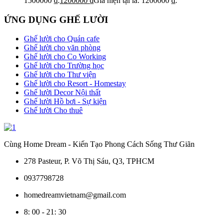
1500000 ₫.
1200000
₫
Giá hiện tại là: 1200000 ₫.
ỨNG DỤNG GHẾ LƯỜI
Ghế lười cho Quán cafe
Ghế lười cho văn phòng
Ghế lười cho Co Working
Ghế lười cho Trường học
Ghế lười cho Thư viện
Ghế lười cho Resort - Homestay
Ghế lười Decor Nội thất
Ghế lười Hồ bơi - Sự kiện
Ghế lười Cho thuê
Cùng Home Dream - Kiến Tạo Phong Cách Sống Thư Giãn
278 Pasteur, P. Võ Thị Sáu, Q3, TPHCM
0937798728
homedreamvietnam@gmail.com
8: 00 - 21: 30