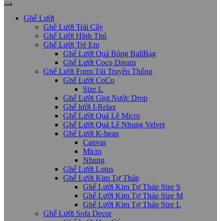
Ghế Lười
Ghế Lười Trái Cây
Ghế Lười Hình Thú
Ghế Lười Trẻ Em
Ghế Lười Quả Bóng BallBag
Ghế Lười Coco Dream
Ghế Lười Form Túi Truyền Thống
Ghế Lười CoCo
Size L
Ghế Lười Giọt Nước Drop
Ghế lười I-Relax
Ghế Lười Quả Lê Micro
Ghế Lười Quả Lê Nhung Velvet
Ghế Lười K-bean
Canvas
Micro
Nhung
Ghế Lười Lotus
Ghế Lười Kim Tự Tháp
Ghế Lười Kim Tự Tháp Size S
Ghế Lười Kim Tự Tháp Size M
Ghế Lười Kim Tự Tháp Size L
Ghế Lười Sofa Decor