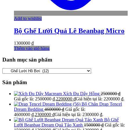
Add to wishlist
Bộ Ghế Lười Quả Lê Beanbag Micro
1300000
₫
Thêm vào giỏ hàng
Danh mục sản phẩm
Sản phẩm
Xích Đu Dây Hồng
2500000
₫
Giá gốc là: 2500000 ₫.
2200000
₫
Giá hiện tại là: 2200000 ₫.
Bộ Chăn Drap Tencel
Dream Bedding
4600000
₫
Giá gốc là:
4600000 ₫.
2300000
₫
Giá hiện tại là: 2300000 ₫.
Bộ Ghế
Lười Beanbag Dream Quả Táo Xanh
1500000
₫
Giá gốc là: