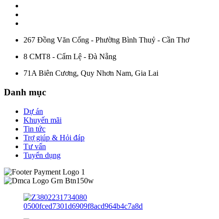
267 Đồng Văn Cống - Phường Bình Thuỷ - Cần Thơ
8 CMT8 - Cẩm Lệ - Đà Nẵng
71A Biên Cương, Quy Nhơn Nam, Gia Lai
Danh mục
Dự án
Khuyến mãi
Tin tức
Trợ giúp & Hỏi đáp
Tư vấn
Tuyển dụng