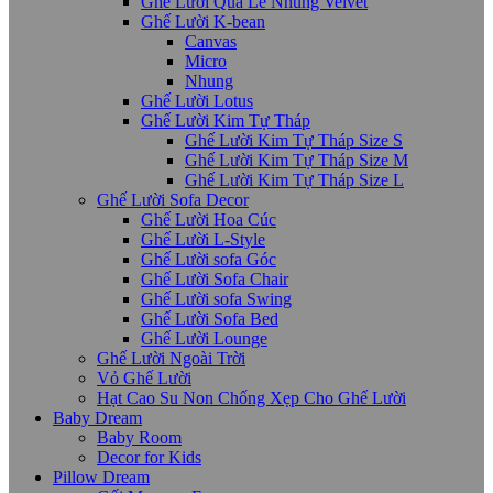
Ghế Lười Quả Lê Nhung Velvet
Ghế Lười K-bean
Canvas
Micro
Nhung
Ghế Lười Lotus
Ghế Lười Kim Tự Tháp
Ghế Lười Kim Tự Tháp Size S
Ghế Lười Kim Tự Tháp Size M
Ghế Lười Kim Tự Tháp Size L
Ghế Lười Sofa Decor
Ghế Lười Hoa Cúc
Ghế Lười L-Style
Ghế Lười sofa Góc
Ghế Lười Sofa Chair
Ghế Lười sofa Swing
Ghế Lười Sofa Bed
Ghế Lười Lounge
Ghế Lười Ngoài Trời
Vỏ Ghế Lười
Hạt Cao Su Non Chống Xẹp Cho Ghế Lười
Baby Dream
Baby Room
Decor for Kids
Pillow Dream