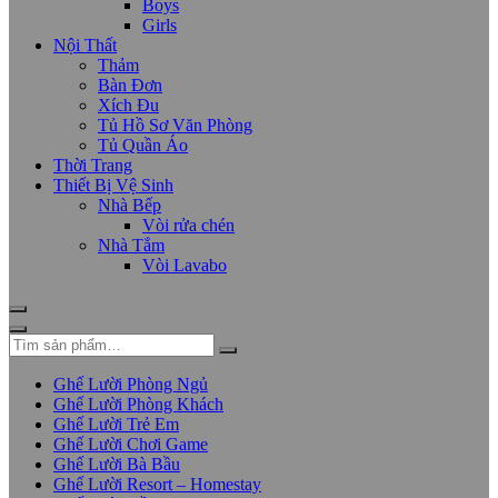
Boys
Girls
Nội Thất
Thảm
Bàn Đơn
Xích Đu
Tủ Hồ Sơ Văn Phòng
Tủ Quần Áo
Thời Trang
Thiết Bị Vệ Sinh
Nhà Bếp
Vòi rửa chén
Nhà Tắm
Vòi Lavabo
Ghế Lười Phòng Ngủ
Ghế Lười Phòng Khách
Ghế Lười Trẻ Em
Ghế Lười Chơi Game
Ghế Lười Bà Bầu
Ghế Lười Resort – Homestay