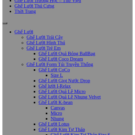
Ghế Lười Trường Học – Thư Viện
Ghế Lười Thú Cưng
Thời Trang
Ghế Lười
Ghế Lười Trái Cây
Ghế Lười Hình Thú
Ghế Lười Trẻ Em
Ghế Lười Quả Bóng BallBag
Ghế Lười Coco Dream
Ghế Lười Form Túi Truyền Thống
Ghế Lười CoCo
Size L
Ghế Lười Giọt Nước Drop
Ghế lười I-Relax
Ghế Lười Quả Lê Micro
Ghế Lười Quả Lê Nhung Velvet
Ghế Lười K-bean
Canvas
Micro
Nhung
Ghế Lười Lotus
Ghế Lười Kim Tự Tháp
Ghế Lười Kim Tự Tháp Size S