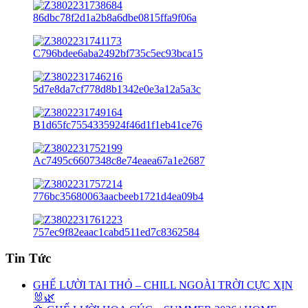
Tin Tức
GHẾ LƯỜI TAI THỎ – CHILL NGOÀI TRỜI CỰC XỊN
🐰🌿