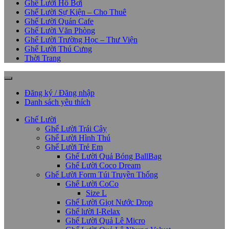
Ghế Lười Hồ Bơi
Ghế Lười Sự Kiện – Cho Thuê
Ghế Lười Quán Cafe
Ghế Lười Văn Phòng
Ghế Lười Trường Học – Thư Viện
Ghế Lười Thú Cưng
Thời Trang
Đăng ký / Đăng nhập
Danh sách yêu thích
Ghế Lười
Ghế Lười Trái Cây
Ghế Lười Hình Thú
Ghế Lười Trẻ Em
Ghế Lười Quả Bóng BallBag
Ghế Lười Coco Dream
Ghế Lười Form Túi Truyền Thống
Ghế Lười CoCo
Size L
Ghế Lười Giọt Nước Drop
Ghế lười I-Relax
Ghế Lười Quả Lê Micro