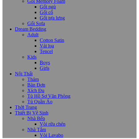
Gối Memory Foam
Gối ngủ
Gối cổ
Gối tựa lưng
Gối Sofa
Dream Bedding
Adult
Cotton Satin
Vải lụa
Tencel
Kids
Boys
Girls
Nội Thất
Thảm
Bàn Đơn
Xích Đu
Tủ Hồ Sơ Văn Phòng
Tủ Quần Áo
Thời Trang
Thiết Bị Vệ Sinh
Nhà Bếp
Vòi rửa chén
Nhà Tắm
Vòi Lavabo