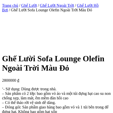
Trang chủ
/
Ghế Lười
/
Ghế Lười Ngoài Trời
/
Ghế Lười Hồ
Bơi
/ Ghế Lười Sofa Lounge Olefin Ngoài Trời Màu Đỏ
Ghế Lười Sofa Lounge Olefin
Ngoài Trời Màu Đỏ
2800000
₫
‘- Sử dụng: Dùng được trong nhà.
– Sản phẩm có 2 lớp: bao gồm vỏ áo và một túi đựng hạt cao su non
chống xẹp, làm mát, êm mềm đàn hồi cao
– Có thể tháo rời vệ sinh dễ dàng.
– Đóng gói: Sản phẩm giao hàng bao gồm vỏ và 1 túi bên trong để
đựng hạt. Không bao gồm hạt xốp