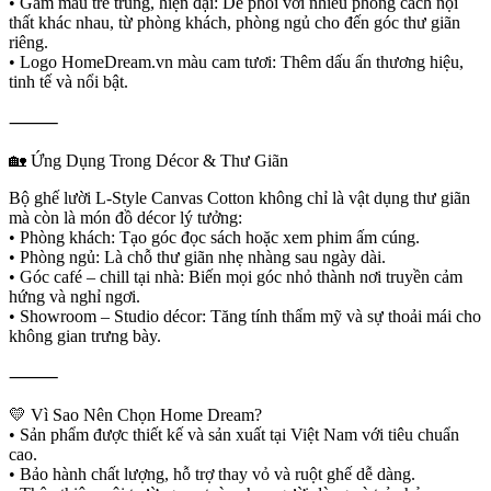
• Gam màu trẻ trung, hiện đại: Dễ phối với nhiều phong cách nội
thất khác nhau, từ phòng khách, phòng ngủ cho đến góc thư giãn
riêng.
• Logo HomeDream.vn màu cam tươi: Thêm dấu ấn thương hiệu,
tinh tế và nổi bật.
⸻
🏡 Ứng Dụng Trong Décor & Thư Giãn
Bộ ghế lười L-Style Canvas Cotton không chỉ là vật dụng thư giãn
mà còn là món đồ décor lý tưởng:
• Phòng khách: Tạo góc đọc sách hoặc xem phim ấm cúng.
• Phòng ngủ: Là chỗ thư giãn nhẹ nhàng sau ngày dài.
• Góc café – chill tại nhà: Biến mọi góc nhỏ thành nơi truyền cảm
hứng và nghỉ ngơi.
• Showroom – Studio décor: Tăng tính thẩm mỹ và sự thoải mái cho
không gian trưng bày.
⸻
💛 Vì Sao Nên Chọn Home Dream?
• Sản phẩm được thiết kế và sản xuất tại Việt Nam với tiêu chuẩn
cao.
• Bảo hành chất lượng, hỗ trợ thay vỏ và ruột ghế dễ dàng.