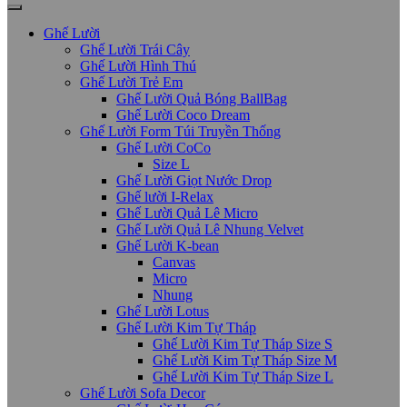
Ghế Lười
Ghế Lười Trái Cây
Ghế Lười Hình Thú
Ghế Lười Trẻ Em
Ghế Lười Quả Bóng BallBag
Ghế Lười Coco Dream
Ghế Lười Form Túi Truyền Thống
Ghế Lười CoCo
Size L
Ghế Lười Giọt Nước Drop
Ghế lười I-Relax
Ghế Lười Quả Lê Micro
Ghế Lười Quả Lê Nhung Velvet
Ghế Lười K-bean
Canvas
Micro
Nhung
Ghế Lười Lotus
Ghế Lười Kim Tự Tháp
Ghế Lười Kim Tự Tháp Size S
Ghế Lười Kim Tự Tháp Size M
Ghế Lười Kim Tự Tháp Size L
Ghế Lười Sofa Decor