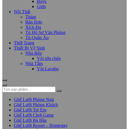
Boys
Girls
Nội Thất
Thảm
Bàn Đơn
Xích Đu
Tủ Hồ Sơ Văn Phòng
Tủ Quần Áo
Thời Trang
Thiết Bị Vệ Sinh
Nhà Bếp
Vòi rửa chén
Nhà Tắm
Vòi Lavabo
Ghế Lười Phòng Ngủ
Ghế Lười Phòng Khách
Ghế Lười Trẻ Em
Ghế Lười Chơi Game
Ghế Lười Bà Bầu
Ghế Lười Resort – Homestay