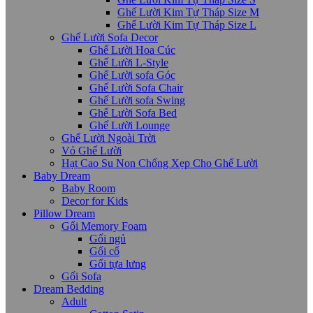
Ghế Lười Kim Tự Tháp Size M
Ghế Lười Kim Tự Tháp Size L
Ghế Lười Sofa Decor
Ghế Lười Hoa Cúc
Ghế Lười L-Style
Ghế Lười sofa Góc
Ghế Lười Sofa Chair
Ghế Lười sofa Swing
Ghế Lười Sofa Bed
Ghế Lười Lounge
Ghế Lười Ngoài Trời
Vỏ Ghế Lười
Hạt Cao Su Non Chống Xẹp Cho Ghế Lười
Baby Dream
Baby Room
Decor for Kids
Pillow Dream
Gối Memory Foam
Gối ngủ
Gối cổ
Gối tựa lưng
Gối Sofa
Dream Bedding
Adult