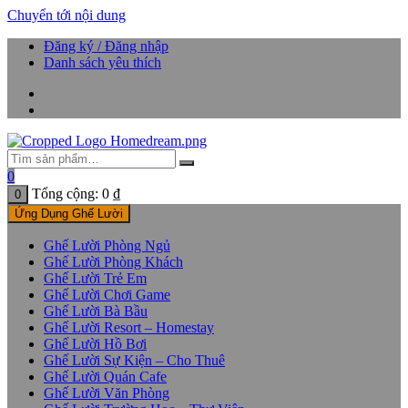
Chuyển tới nội dung
Đăng ký / Đăng nhập
Danh sách yêu thích
0
Tổng cộng:
0
₫
0
Ứng Dụng Ghế Lười
Ghế Lười Phòng Ngủ
Ghế Lười Phòng Khách
Ghế Lười Trẻ Em
Ghế Lười Chơi Game
Ghế Lười Bà Bầu
Ghế Lười Resort – Homestay
Ghế Lười Hồ Bơi
Ghế Lười Sự Kiện – Cho Thuê
Ghế Lười Quán Cafe
Ghế Lười Văn Phòng