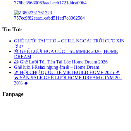
Tin Tức
GHẾ LƯỜI TAI THỎ – CHILL NGOÀI TRỜI CỰC XỊN
🐰🌿
🌼 GHẾ LƯỜI HOA CÚC – SUMMER 2026 | HOME
DREAM
🎁 Ghế Lười Túi Tiền Tài Lộc Home Dream 2026
Ghế lười I-Relax nhung êm ái – Home Dream
🎉 HỘI CHỢ QUỐC TẾ VIETBUILD HOME 2025 🎉
🔥 SĂN SALE GHẾ LƯỜI HOME DREAM GIẢM 20–
30% 🔥
Fanpage