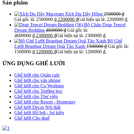
Sản phẩm
Xích Đu Dây Hồng
2500000
₫
Giá gốc là: 2500000 ₫.
2200000
₫
Giá hiện tại là: 2200000 ₫.
Bộ Chăn Drap Tencel
Dream Bedding
4600000
₫
Giá gốc là:
4600000 ₫.
2300000
₫
Giá hiện tại là: 2300000 ₫.
Bộ Ghế
Lười Beanbag Dream Quả Táo Xanh
1500000
₫
Giá gốc là:
1500000 ₫.
1200000
₫
Giá hiện tại là: 1200000 ₫.
ỨNG DỤNG GHẾ LƯỜI
Ghế lười cho Quán cafe
Ghế lười cho văn phòng
Ghế lười cho Co Working
Ghế lười cho Trường học
Ghế lười cho Thư viện
Ghế lười cho Resort - Homestay
Ghế lười Decor Nội thất
Ghế lười Hồ bơi - Sự kiện
Ghế lười Cho thuê