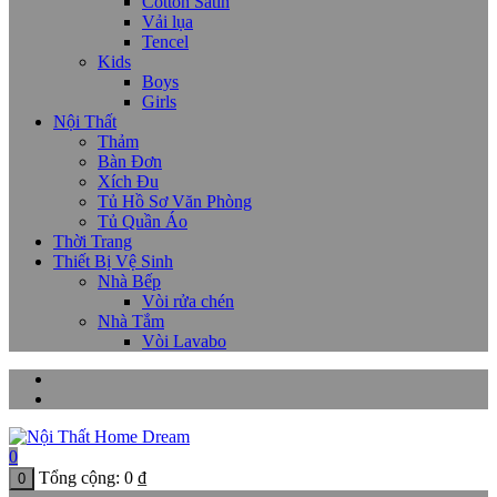
Cotton Satin
Vải lụa
Tencel
Kids
Boys
Girls
Nội Thất
Thảm
Bàn Đơn
Xích Đu
Tủ Hồ Sơ Văn Phòng
Tủ Quần Áo
Thời Trang
Thiết Bị Vệ Sinh
Nhà Bếp
Vòi rửa chén
Nhà Tắm
Vòi Lavabo
0
Tổng cộng:
0
₫
0