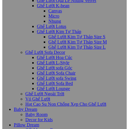
Ghế Lười Quả Lê Nhung Velvet
Ghế Lười K-bean
Canvas
Micro
Nhung
Ghế Lười Lotus
Ghế Lười Kim Tự Tháp
Ghế Lười Kim Tự Tháp Size S
Ghế Lười Kim Tự Tháp Size M
Ghế Lười Kim Tự Tháp Size L
Ghế Lười Sofa Decor
Ghế Lười Hoa Cúc
Ghế Lười L-Style
Ghế Lười sofa Góc
Ghế Lười Sofa Chair
Ghế Lười sofa Swing
Ghế Lười Sofa Bed
Ghế Lười Lounge
Ghế Lười Ngoài Trời
Vỏ Ghế Lười
Hạt Cao Su Non Chống Xẹp Cho Ghế Lười
Baby Dream
Baby Room
Decor for Kids
Pillow Dream