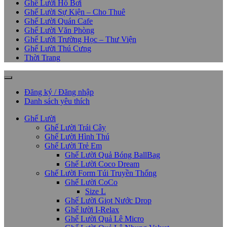
Ghế Lười Hồ Bơi
Ghế Lười Sự Kiện – Cho Thuê
Ghế Lười Quán Cafe
Ghế Lười Văn Phòng
Ghế Lười Trường Học – Thư Viện
Ghế Lười Thú Cưng
Thời Trang
Đăng ký / Đăng nhập
Danh sách yêu thích
Ghế Lười
Ghế Lười Trái Cây
Ghế Lười Hình Thú
Ghế Lười Trẻ Em
Ghế Lười Quả Bóng BallBag
Ghế Lười Coco Dream
Ghế Lười Form Túi Truyền Thống
Ghế Lười CoCo
Size L
Ghế Lười Giọt Nước Drop
Ghế lười I-Relax
Ghế Lười Quả Lê Micro