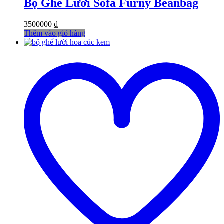
Bộ Ghế Lười Sofa Furny Beanbag
3500000
₫
Thêm vào giỏ hàng