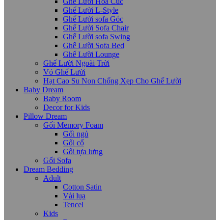
Ghế Lười Hoa Cúc
Ghế Lười L-Style
Ghế Lười sofa Góc
Ghế Lười Sofa Chair
Ghế Lười sofa Swing
Ghế Lười Sofa Bed
Ghế Lười Lounge
Ghế Lười Ngoài Trời
Vỏ Ghế Lười
Hạt Cao Su Non Chống Xẹp Cho Ghế Lười
Baby Dream
Baby Room
Decor for Kids
Pillow Dream
Gối Memory Foam
Gối ngủ
Gối cổ
Gối tựa lưng
Gối Sofa
Dream Bedding
Adult
Cotton Satin
Vải lụa
Tencel
Kids