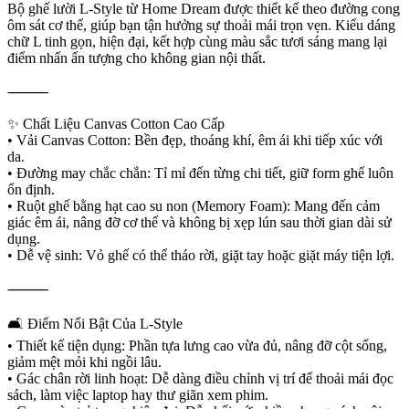
Bộ ghế lười L-Style từ Home Dream được thiết kế theo đường cong
ôm sát cơ thể, giúp bạn tận hưởng sự thoải mái trọn vẹn. Kiểu dáng
chữ L tinh gọn, hiện đại, kết hợp cùng màu sắc tươi sáng mang lại
điểm nhấn ấn tượng cho không gian nội thất.
⸻
✨ Chất Liệu Canvas Cotton Cao Cấp
• Vải Canvas Cotton: Bền đẹp, thoáng khí, êm ái khi tiếp xúc với
da.
• Đường may chắc chắn: Tỉ mỉ đến từng chi tiết, giữ form ghế luôn
ổn định.
• Ruột ghế bằng hạt cao su non (Memory Foam): Mang đến cảm
giác êm ái, nâng đỡ cơ thể và không bị xẹp lún sau thời gian dài sử
dụng.
• Dễ vệ sinh: Vỏ ghế có thể tháo rời, giặt tay hoặc giặt máy tiện lợi.
⸻
🛋️ Điểm Nổi Bật Của L-Style
• Thiết kế tiện dụng: Phần tựa lưng cao vừa đủ, nâng đỡ cột sống,
giảm mệt mỏi khi ngồi lâu.
• Gác chân rời linh hoạt: Dễ dàng điều chỉnh vị trí để thoải mái đọc
sách, làm việc laptop hay thư giãn xem phim.