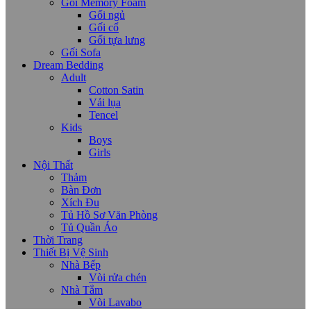
Gối Memory Foam
Gối ngủ
Gối cổ
Gối tựa lưng
Gối Sofa
Dream Bedding
Adult
Cotton Satin
Vải lụa
Tencel
Kids
Boys
Girls
Nội Thất
Thảm
Bàn Đơn
Xích Đu
Tủ Hồ Sơ Văn Phòng
Tủ Quần Áo
Thời Trang
Thiết Bị Vệ Sinh
Nhà Bếp
Vòi rửa chén
Nhà Tắm
Vòi Lavabo