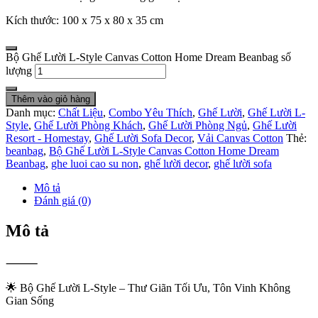
Kích thước: 100 x 75 x 80 x 35 cm
Bộ Ghế Lười L-Style Canvas Cotton Home Dream Beanbag số
lượng
Thêm vào giỏ hàng
Danh mục:
Chất Liệu
,
Combo Yêu Thích
,
Ghế Lười
,
Ghế Lười L-
Style
,
Ghế Lười Phòng Khách
,
Ghế Lười Phòng Ngủ
,
Ghế Lười
Resort - Homestay
,
Ghế Lười Sofa Decor
,
Vải Canvas Cotton
Thẻ:
beanbag
,
Bộ Ghế Lười L-Style Canvas Cotton Home Dream
Beanbag
,
ghe luoi cao su non
,
ghế lười decor
,
ghế lười sofa
Mô tả
Đánh giá (0)
Mô tả
⸻
🌟 Bộ Ghế Lười L-Style – Thư Giãn Tối Ưu, Tôn Vinh Không
Gian Sống