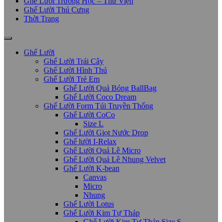
Ghế Lười Trường Học – Thư Viện
Ghế Lười Thú Cưng
Thời Trang
Ghế Lười
Ghế Lười Trái Cây
Ghế Lười Hình Thú
Ghế Lười Trẻ Em
Ghế Lười Quả Bóng BallBag
Ghế Lười Coco Dream
Ghế Lười Form Túi Truyền Thống
Ghế Lười CoCo
Size L
Ghế Lười Giọt Nước Drop
Ghế lười I-Relax
Ghế Lười Quả Lê Micro
Ghế Lười Quả Lê Nhung Velvet
Ghế Lười K-bean
Canvas
Micro
Nhung
Ghế Lười Lotus
Ghế Lười Kim Tự Tháp
Ghế Lười Kim Tự Tháp Size S