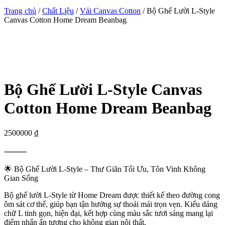
Trang chủ
/
Chất Liệu
/
Vải Canvas Cotton
/ Bộ Ghế Lười L-Style
Canvas Cotton Home Dream Beanbag
Bộ Ghế Lười L-Style Canvas
Cotton Home Dream Beanbag
2500000
₫
⸻
🌟 Bộ Ghế Lười L-Style – Thư Giãn Tối Ưu, Tôn Vinh Không
Gian Sống
Bộ ghế lười L-Style từ Home Dream được thiết kế theo đường cong
ôm sát cơ thể, giúp bạn tận hưởng sự thoải mái trọn vẹn. Kiểu dáng
chữ L tinh gọn, hiện đại, kết hợp cùng màu sắc tươi sáng mang lại
điểm nhấn ấn tượng cho không gian nội thất.