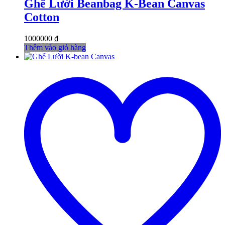
Ghế Lười Beanbag K-Bean Canvas
Cotton
1000000
₫
Thêm vào giỏ hàng
t
w