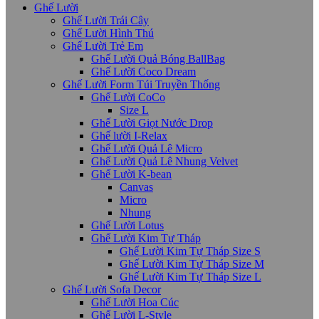
Ghế Lười
Ghế Lười Trái Cây
Ghế Lười Hình Thú
Ghế Lười Trẻ Em
Ghế Lười Quả Bóng BallBag
Ghế Lười Coco Dream
Ghế Lười Form Túi Truyền Thống
Ghế Lười CoCo
Size L
Ghế Lười Giọt Nước Drop
Ghế lười I-Relax
Ghế Lười Quả Lê Micro
Ghế Lười Quả Lê Nhung Velvet
Ghế Lười K-bean
Canvas
Micro
Nhung
Ghế Lười Lotus
Ghế Lười Kim Tự Tháp
Ghế Lười Kim Tự Tháp Size S
Ghế Lười Kim Tự Tháp Size M
Ghế Lười Kim Tự Tháp Size L
Ghế Lười Sofa Decor
Ghế Lười Hoa Cúc
Ghế Lười L-Style