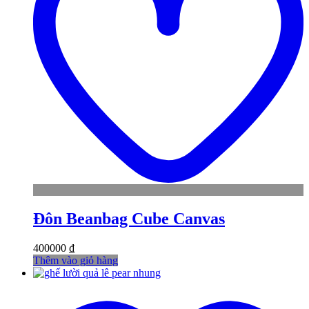
Đôn Beanbag Cube Canvas
400000
₫
Thêm vào giỏ hàng
t