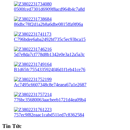
thiểu
đa
Tin Tức