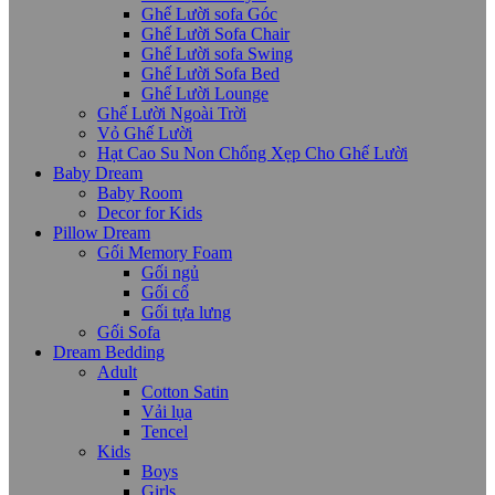
Ghế Lười sofa Góc
Ghế Lười Sofa Chair
Ghế Lười sofa Swing
Ghế Lười Sofa Bed
Ghế Lười Lounge
Ghế Lười Ngoài Trời
Vỏ Ghế Lười
Hạt Cao Su Non Chống Xẹp Cho Ghế Lười
Baby Dream
Baby Room
Decor for Kids
Pillow Dream
Gối Memory Foam
Gối ngủ
Gối cổ
Gối tựa lưng
Gối Sofa
Dream Bedding
Adult
Cotton Satin
Vải lụa
Tencel
Kids
Boys
Girls