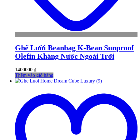
Ghế Lười Beanbag K-Bean Sunproof
Olefin Kháng Nước Ngoài Trời
1400000
₫
Thêm vào giỏ hàng
t
w