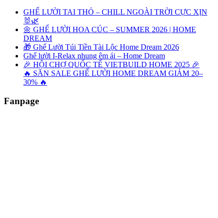
GHẾ LƯỜI TAI THỎ – CHILL NGOÀI TRỜI CỰC XỊN
🐰🌿
🌼 GHẾ LƯỜI HOA CÚC – SUMMER 2026 | HOME
DREAM
🎁 Ghế Lười Túi Tiền Tài Lộc Home Dream 2026
Ghế lười I-Relax nhung êm ái – Home Dream
🎉 HỘI CHỢ QUỐC TẾ VIETBUILD HOME 2025 🎉
🔥 SĂN SALE GHẾ LƯỜI HOME DREAM GIẢM 20–
30% 🔥
Fanpage