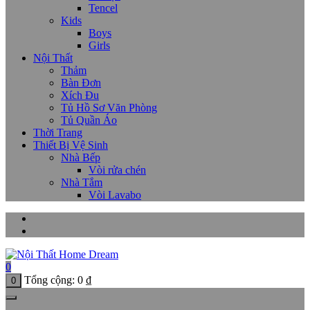
Tencel
Kids
Boys
Girls
Nội Thất
Thảm
Bàn Đơn
Xích Đu
Tủ Hồ Sơ Văn Phòng
Tủ Quần Áo
Thời Trang
Thiết Bị Vệ Sinh
Nhà Bếp
Vòi rửa chén
Nhà Tắm
Vòi Lavabo
0
Tổng cộng:
0
₫
0