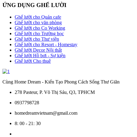
2300000 ₫.
là:
tại
ỨNG DỤNG GHẾ LƯỜI
1500000 ₫.
là:
12
Ghế lười cho Quán cafe
Ghế lười cho văn phòng
Ghế lười cho Co Working
Ghế lười cho Trường học
Ghế lười cho Thư viện
Ghế lười cho Resort - Homestay
Ghế lười Decor Nội thất
Ghế lười Hồ bơi - Sự kiện
Ghế lười Cho thuê
Cùng Home Dream - Kiến Tạo Phong Cách Sống Thư Giãn
278 Pasteur, P. Võ Thị Sáu, Q3, TPHCM
0937798728
homedreamvietnam@gmail.com
8: 00 - 21: 30