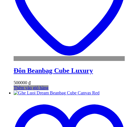
Đôn Beanbag Cube Luxury
500000
₫
Thêm vào giỏ hàng
t
w