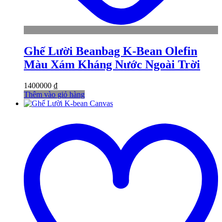
Ghế Lười Beanbag K-Bean Olefin
Màu Xám Kháng Nước Ngoài Trời
1400000
₫
Thêm vào giỏ hàng
t
w