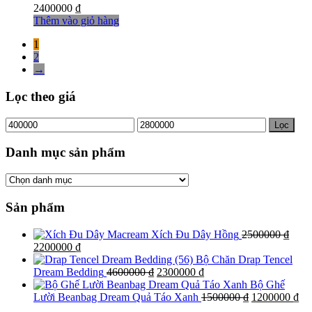
2400000
₫
Thêm vào giỏ hàng
1
2
→
Lọc theo giá
Giá
Giá
Lọc
tối
tối
thiểu
đa
Danh mục sản phẩm
Sản phẩm
Xích Đu Dây Hồng
2500000
₫
Giá
Giá
2200000
₫
gốc
hiện
Bộ Chăn Drap Tencel
là:
tại
Giá
Giá
Dream Bedding
4600000
₫
2300000
₫
2500000 ₫.
là:
gốc
hiện
Bộ Ghế
2200000 ₫.
là:
tại
Giá
Gi
Lười Beanbag Dream Quả Táo Xanh
1500000
₫
1200000
₫
4600000 ₫.
là:
gốc
hi