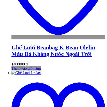
Ghế Lười Beanbag K-Bean Olefin
Màu Đỏ Kháng Nước Ngoài Trời
1400000
₫
Thêm vào giỏ hàng
t
w