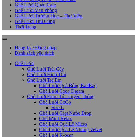
Ghế Lười Quán Cafe
Ghế Lười Văn Phòng
Ghế Lười Trường Học – Thư Viện
Ghế Lười Thú Cưng
Thời Trang
Đăng ký / Đăng nhập
Danh sách yêu thích
Ghế Lười
Ghế Lười Trái Cây
Ghế Lười Hình Thú
Ghế Lười Trẻ Em
Ghế Lười Quả Bóng BallBag
Ghế Lười Coco Dream
Ghế Lười Form Túi Truyền Thống
Ghế Lười CoCo
Size L
Ghế Lười Giọt Nước Drop
Ghế lười I-Relax
Ghế Lười Quả Lê Micro
Ghế Lười Quả Lê Nhung Velvet
Ghế Lười K-bean