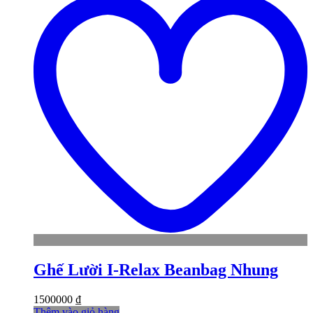
w
Ghế Lười I-Relax Beanbag Nhung
1500000
₫
Thêm vào giỏ hàng