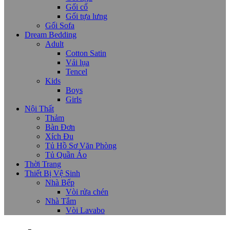
Gối cổ
Gối tựa lưng
Gối Sofa
Dream Bedding
Adult
Cotton Satin
Vải lụa
Tencel
Kids
Boys
Girls
Nội Thất
Thảm
Bàn Đơn
Xích Đu
Tủ Hồ Sơ Văn Phòng
Tủ Quần Áo
Thời Trang
Thiết Bị Vệ Sinh
Nhà Bếp
Vòi rửa chén
Nhà Tắm
Vòi Lavabo