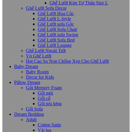
Ghế Lười Kim Tự Tháp Size L
Ghế Lười Sofa Decor
Ghế Lười Hoa Cúc
Ghế Lười L-Style
Ghế Lười sofa Góc
Ghế Lười Sofa Chair
Ghế Lười sofa Swing
Ghế Lười Sofa Bed
Ghế Lười Lounge
Ghế Lười Ngoài Trời
Vỏ Ghế Lười
Hạt Cao Su Non Chống Xẹp Cho Ghế Lười
Baby Dream
Baby Room
Decor for Kids
Pillow Dream
Gối Memory Foam
Gối ngủ
Gối cổ
Gối tựa lưng
Gối Sofa
Dream Bedding
Adult
Cotton Satin
Vải lụa