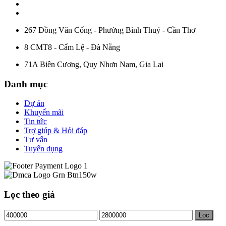
267 Đồng Văn Cống - Phường Bình Thuỷ - Cần Thơ
8 CMT8 - Cẩm Lệ - Đà Nẵng
71A Biên Cương, Quy Nhơn Nam, Gia Lai
Danh mục
Dự án
Khuyến mãi
Tin tức
Trợ giúp & Hỏi đáp
Tư vấn
Tuyển dụng
Lọc theo giá
Giá
Giá
Lọc
tối
tối