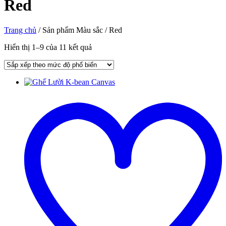
Red
Trang chủ
/ Sản phẩm Màu sắc / Red
Đã
Hiển thị 1–9 của 11 kết quả
sắp
xếp
theo
mức
độ
t
phổ
w
biến