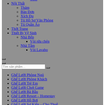
Nội Thất
Thảm
Bàn Đơn
Xích Đu
Tủ Hồ Sơ Văn Phòng
Tủ Quần Áo
Thời Trang
Thiết Bị Vệ Sinh
Nhà Bếp
Vòi rửa chén
Nhà Tắm
Vòi Lavabo
Ghế Lười Phòng Ngủ
Ghế Lười Phòng Khách
Ghế Lười Trẻ Em
Ghế Lười Chơi Game
Ghế Lười Bà Bầu
Ghế Lười Resort – Homestay
Ghế Lười Hồ Bơi
Ghế Lười Sự Kiện – Cho Thuê