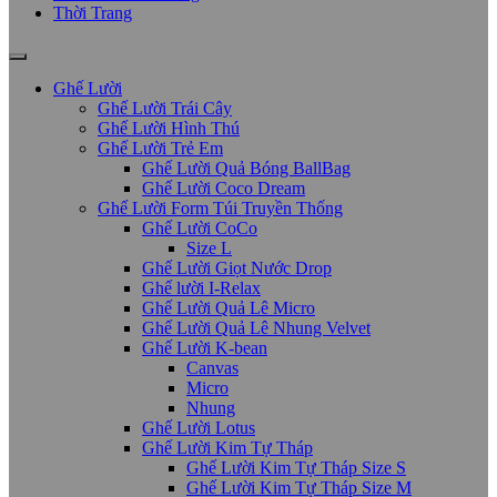
Thời Trang
Ghế Lười
Ghế Lười Trái Cây
Ghế Lười Hình Thú
Ghế Lười Trẻ Em
Ghế Lười Quả Bóng BallBag
Ghế Lười Coco Dream
Ghế Lười Form Túi Truyền Thống
Ghế Lười CoCo
Size L
Ghế Lười Giọt Nước Drop
Ghế lười I-Relax
Ghế Lười Quả Lê Micro
Ghế Lười Quả Lê Nhung Velvet
Ghế Lười K-bean
Canvas
Micro
Nhung
Ghế Lười Lotus
Ghế Lười Kim Tự Tháp
Ghế Lười Kim Tự Tháp Size S
Ghế Lười Kim Tự Tháp Size M