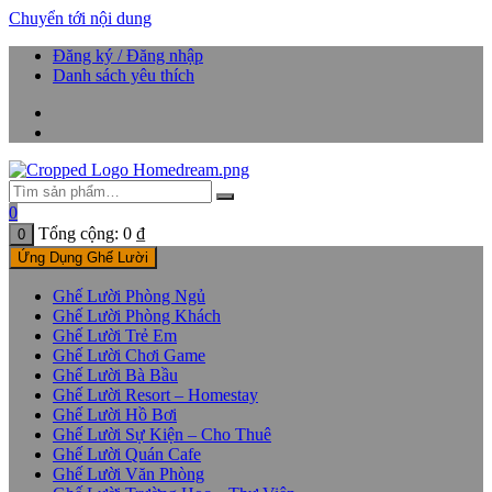
Chuyển tới nội dung
Đăng ký / Đăng nhập
Danh sách yêu thích
0
Tổng cộng:
0
₫
0
Ứng Dụng Ghế Lười
Ghế Lười Phòng Ngủ
Ghế Lười Phòng Khách
Ghế Lười Trẻ Em
Ghế Lười Chơi Game
Ghế Lười Bà Bầu
Ghế Lười Resort – Homestay
Ghế Lười Hồ Bơi
Ghế Lười Sự Kiện – Cho Thuê
Ghế Lười Quán Cafe
Ghế Lười Văn Phòng