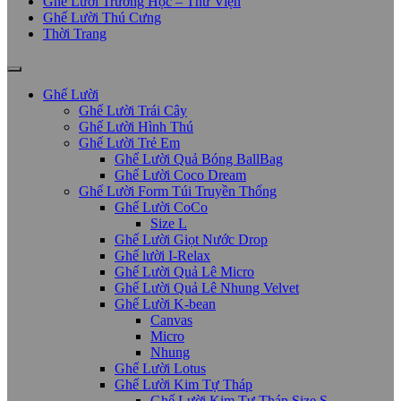
Ghế Lười Trường Học – Thư Viện
Ghế Lười Thú Cưng
Thời Trang
Ghế Lười
Ghế Lười Trái Cây
Ghế Lười Hình Thú
Ghế Lười Trẻ Em
Ghế Lười Quả Bóng BallBag
Ghế Lười Coco Dream
Ghế Lười Form Túi Truyền Thống
Ghế Lười CoCo
Size L
Ghế Lười Giọt Nước Drop
Ghế lười I-Relax
Ghế Lười Quả Lê Micro
Ghế Lười Quả Lê Nhung Velvet
Ghế Lười K-bean
Canvas
Micro
Nhung
Ghế Lười Lotus
Ghế Lười Kim Tự Tháp
Ghế Lười Kim Tự Tháp Size S