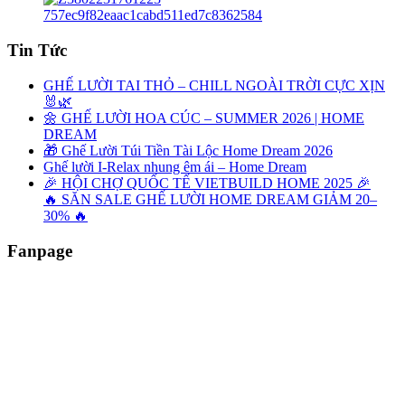
Tin Tức
GHẾ LƯỜI TAI THỎ – CHILL NGOÀI TRỜI CỰC XỊN
🐰🌿
🌼 GHẾ LƯỜI HOA CÚC – SUMMER 2026 | HOME
DREAM
🎁 Ghế Lười Túi Tiền Tài Lộc Home Dream 2026
Ghế lười I-Relax nhung êm ái – Home Dream
🎉 HỘI CHỢ QUỐC TẾ VIETBUILD HOME 2025 🎉
🔥 SĂN SALE GHẾ LƯỜI HOME DREAM GIẢM 20–
30% 🔥
Fanpage