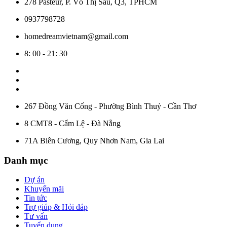
278 Pasteur, P. Võ Thị Sáu, Q3, TPHCM
0937798728
homedreamvietnam@gmail.com
8: 00 - 21: 30
267 Đồng Văn Cống - Phường Bình Thuỷ - Cần Thơ
8 CMT8 - Cẩm Lệ - Đà Nẵng
71A Biên Cương, Quy Nhơn Nam, Gia Lai
Danh mục
Dự án
Khuyến mãi
Tin tức
Trợ giúp & Hỏi đáp
Tư vấn
Tuyển dụng