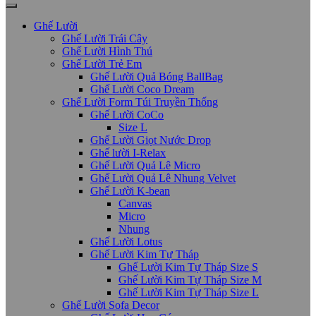
Ghế Lười
Ghế Lười Trái Cây
Ghế Lười Hình Thú
Ghế Lười Trẻ Em
Ghế Lười Quả Bóng BallBag
Ghế Lười Coco Dream
Ghế Lười Form Túi Truyền Thống
Ghế Lười CoCo
Size L
Ghế Lười Giọt Nước Drop
Ghế lười I-Relax
Ghế Lười Quả Lê Micro
Ghế Lười Quả Lê Nhung Velvet
Ghế Lười K-bean
Canvas
Micro
Nhung
Ghế Lười Lotus
Ghế Lười Kim Tự Tháp
Ghế Lười Kim Tự Tháp Size S
Ghế Lười Kim Tự Tháp Size M
Ghế Lười Kim Tự Tháp Size L
Ghế Lười Sofa Decor