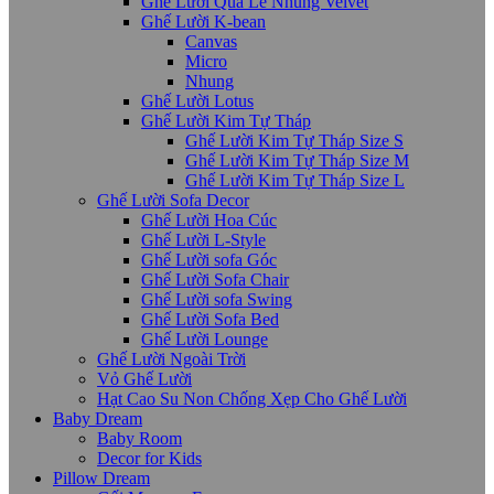
Ghế Lười Quả Lê Nhung Velvet
Ghế Lười K-bean
Canvas
Micro
Nhung
Ghế Lười Lotus
Ghế Lười Kim Tự Tháp
Ghế Lười Kim Tự Tháp Size S
Ghế Lười Kim Tự Tháp Size M
Ghế Lười Kim Tự Tháp Size L
Ghế Lười Sofa Decor
Ghế Lười Hoa Cúc
Ghế Lười L-Style
Ghế Lười sofa Góc
Ghế Lười Sofa Chair
Ghế Lười sofa Swing
Ghế Lười Sofa Bed
Ghế Lười Lounge
Ghế Lười Ngoài Trời
Vỏ Ghế Lười
Hạt Cao Su Non Chống Xẹp Cho Ghế Lười
Baby Dream
Baby Room
Decor for Kids
Pillow Dream