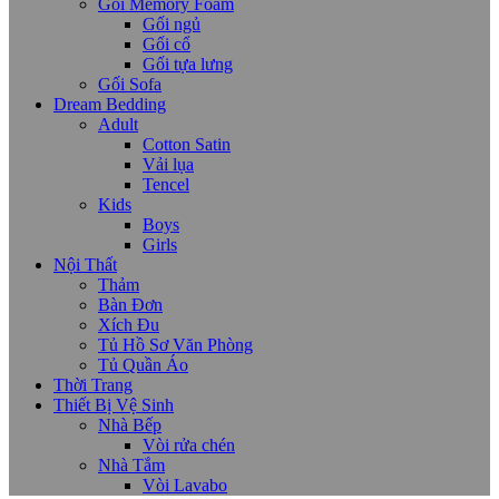
Gối Memory Foam
Gối ngủ
Gối cổ
Gối tựa lưng
Gối Sofa
Dream Bedding
Adult
Cotton Satin
Vải lụa
Tencel
Kids
Boys
Girls
Nội Thất
Thảm
Bàn Đơn
Xích Đu
Tủ Hồ Sơ Văn Phòng
Tủ Quần Áo
Thời Trang
Thiết Bị Vệ Sinh
Nhà Bếp
Vòi rửa chén
Nhà Tắm
Vòi Lavabo