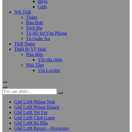
Boys
Girls
Nội Thất
Thảm
Bàn Đơn
Xích Đu
Tủ Hồ Sơ Văn Phòng
Tủ Quần Áo
Thời Trang
Thiết Bị Vệ Sinh
Nhà Bếp
Vòi rửa chén
Nhà Tắm
Vòi Lavabo
Ghế Lười Phòng Ngủ
Ghế Lười Phòng Khách
Ghế Lười Trẻ Em
Ghế Lười Chơi Game
Ghế Lười Bà Bầu
Ghế Lười Resort – Homestay