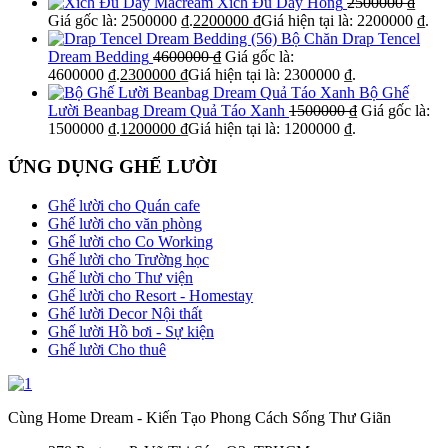
Xích Đu Dây Hồng
2500000
₫
Giá gốc là: 2500000 ₫.
2200000
₫
Giá hiện tại là: 2200000 ₫.
Bộ Chăn Drap Tencel
Dream Bedding
4600000
₫
Giá gốc là:
4600000 ₫.
2300000
₫
Giá hiện tại là: 2300000 ₫.
Bộ Ghế
Lười Beanbag Dream Quả Táo Xanh
1500000
₫
Giá gốc là:
1500000 ₫.
1200000
₫
Giá hiện tại là: 1200000 ₫.
ỨNG DỤNG GHẾ LƯỜI
Ghế lười cho Quán cafe
Ghế lười cho văn phòng
Ghế lười cho Co Working
Ghế lười cho Trường học
Ghế lười cho Thư viện
Ghế lười cho Resort - Homestay
Ghế lười Decor Nội thất
Ghế lười Hồ bơi - Sự kiện
Ghế lười Cho thuê
Cùng Home Dream - Kiến Tạo Phong Cách Sống Thư Giãn