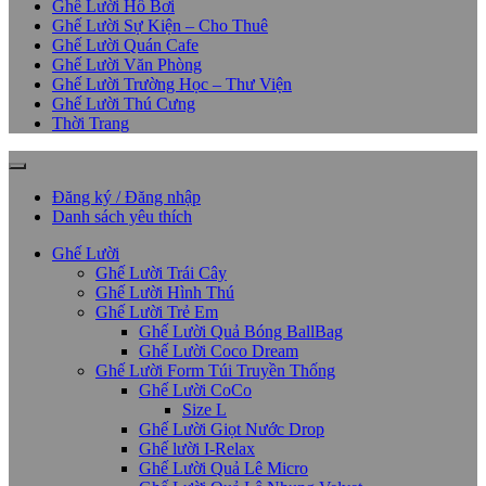
Ghế Lười Hồ Bơi
Ghế Lười Sự Kiện – Cho Thuê
Ghế Lười Quán Cafe
Ghế Lười Văn Phòng
Ghế Lười Trường Học – Thư Viện
Ghế Lười Thú Cưng
Thời Trang
Đăng ký / Đăng nhập
Danh sách yêu thích
Ghế Lười
Ghế Lười Trái Cây
Ghế Lười Hình Thú
Ghế Lười Trẻ Em
Ghế Lười Quả Bóng BallBag
Ghế Lười Coco Dream
Ghế Lười Form Túi Truyền Thống
Ghế Lười CoCo
Size L
Ghế Lười Giọt Nước Drop
Ghế lười I-Relax
Ghế Lười Quả Lê Micro