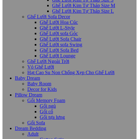
Ghế Lười Kim Tự Tháp Size M
Ghế Lười Kim Tự Tháp Size L
Ghế Lười Sofa Decor
Ghế Lười Hoa Cúc
Ghế Lười L-Style
Ghế Lười sofa Góc
Ghế Lười Sofa Chair
Ghế Lười sofa Swing
Ghế Lười Sofa Bed
Ghế Lười Lounge
Ghế Lười Ngoài Trời
Vỏ Ghế Lười
Hạt Cao Su Non Chống Xẹp Cho Ghế Lười
Baby Dream
Baby Room
Decor for Kids
Pillow Dream
Gối Memory Foam
Gối ngủ
Gối cổ
Gối tựa lưng
Gối Sofa
Dream Bedding
Adult