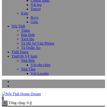
Cotton Satin
Vải lụa
Tencel
Kids
Boys
Girls
Nội Thất
Thảm
Bàn Đơn
Xích Đu
Tủ Hồ Sơ Văn Phòng
Tủ Quần Áo
Thời Trang
Thiết Bị Vệ Sinh
Nhà Bếp
Vòi rửa chén
Nhà Tắm
Vòi Lavabo
0
Tổng cộng:
0
₫
0