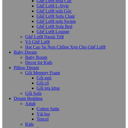
Ghế Lười Hoa Cúc
Ghế Lười L-Style
Ghế Lười sofa Góc
Ghế Lười Sofa Chair
Ghế Lười sofa Swing
Ghế Lười Sofa Bed
Ghế Lười Lounge
Ghế Lười Ngoài Trời
Vỏ Ghế Lười
Hạt Cao Su Non Chống Xẹp Cho Ghế Lười
Baby Dream
Baby Room
Decor for Kids
Pillow Dream
Gối Memory Foam
Gối ngủ
Gối cổ
Gối tựa lưng
Gối Sofa
Dream Bedding
Adult
Cotton Satin
Vải lụa
Tencel
Kids