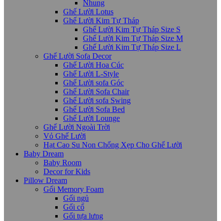
Nhung
Ghế Lười Lotus
Ghế Lười Kim Tự Tháp
Ghế Lười Kim Tự Tháp Size S
Ghế Lười Kim Tự Tháp Size M
Ghế Lười Kim Tự Tháp Size L
Ghế Lười Sofa Decor
Ghế Lười Hoa Cúc
Ghế Lười L-Style
Ghế Lười sofa Góc
Ghế Lười Sofa Chair
Ghế Lười sofa Swing
Ghế Lười Sofa Bed
Ghế Lười Lounge
Ghế Lười Ngoài Trời
Vỏ Ghế Lười
Hạt Cao Su Non Chống Xẹp Cho Ghế Lười
Baby Dream
Baby Room
Decor for Kids
Pillow Dream
Gối Memory Foam
Gối ngủ
Gối cổ
Gối tựa lưng