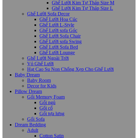
Ghế Lười Kim Tự Tháp Size M
Ghế Lười Kim Tự Tháp Size L
Ghế Lười Sofa Decor
Ghế Lười Hoa Cúc
Ghế Lười L-Style
Ghế Lười sofa Góc
Ghế Lười Sofa Chair
Ghế Lười sofa Swing
Ghế Lười Sofa Bed
Ghế Lười Lounge
Ghế Lười Ngoài Trời
Vỏ Ghế Lười
Hạt Cao Su Non Chống Xẹp Cho Ghế Lười
Baby Dream
Baby Room
Decor for Kids
Pillow Dream
Gối Memory Foam
Gối ngủ
Gối cổ
Gối tựa lưng
Gối Sofa
Dream Bedding
Adult
Cotton Satin