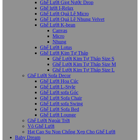
Ghế Lười Giọt Nước Drop
Ghế lười I-Relax
Ghế Lười Quả Lê Micro
Ghế Lười Quả Lê Nhung Velvet
Ghế Lười K-bean
Canvas
Micro
Nhung
Ghế Lười Lotus
Ghế Lười Kim Tự Tháp
Ghế Lười Kim Tự Tháp Size S
Ghế Lười Kim Tự Tháp Size M
Ghế Lười Kim Tự Tháp Size L
Ghế Lười Sofa Decor
Ghế Lười Hoa Cúc
Ghế Lười L-Style
Ghế Lười sofa Góc
Ghế Lười Sofa Chair
Ghế Lười sofa Swing
Ghế Lười Sofa Bed
Ghế Lười Lounge
Ghế Lười Ngoài Trời
Vỏ Ghế Lười
Hạt Cao Su Non Chống Xẹp Cho Ghế Lười
Baby Dream