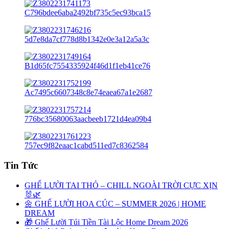
Tin Tức
GHẾ LƯỜI TAI THỎ – CHILL NGOÀI TRỜI CỰC XỊN
🐰🌿
🌼 GHẾ LƯỜI HOA CÚC – SUMMER 2026 | HOME
DREAM
🎁 Ghế Lười Túi Tiền Tài Lộc Home Dream 2026