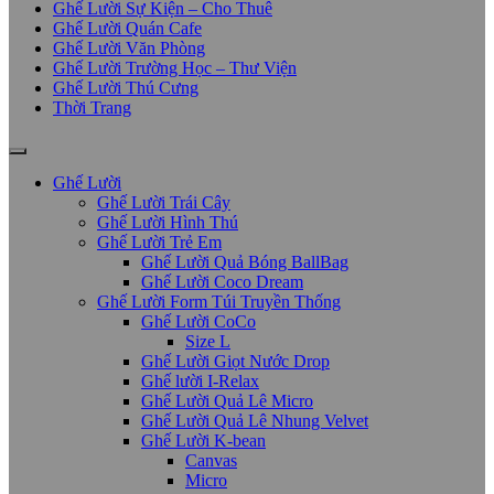
Ghế Lười Sự Kiện – Cho Thuê
Ghế Lười Quán Cafe
Ghế Lười Văn Phòng
Ghế Lười Trường Học – Thư Viện
Ghế Lười Thú Cưng
Thời Trang
Ghế Lười
Ghế Lười Trái Cây
Ghế Lười Hình Thú
Ghế Lười Trẻ Em
Ghế Lười Quả Bóng BallBag
Ghế Lười Coco Dream
Ghế Lười Form Túi Truyền Thống
Ghế Lười CoCo
Size L
Ghế Lười Giọt Nước Drop
Ghế lười I-Relax
Ghế Lười Quả Lê Micro
Ghế Lười Quả Lê Nhung Velvet
Ghế Lười K-bean
Canvas
Micro