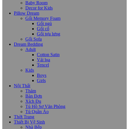
Baby Room
Decor for Kids
Pillow Dream
Gối Memory Foam
Gối ngủ
Gối cổ
Gối tựa lưng
Gối Sofa
Dream Bedding
Adult
Cotton Satin
Vải lụa
Tencel
Kids
Boys
Girls
Nội Thất
Thảm
Bàn Đơn
Xích Đu
Tủ Hồ Sơ Văn Phòng
Tủ Quần Áo
Thời Trang
Thiết Bị Vệ Sinh
Nhà Bếp