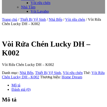
Vòi rửa chén
Nhà Tắm
Vòi Lavabo
Trang chủ
/
Thiết Bị Vệ Sinh
/
Nhà Bếp
/
Vòi rửa chén
/ Vòi Rửa
Chén Lucky DH – K002
Vòi Rửa Chén Lucky DH –
K002
Vòi Rửa Chén Lucky DH – K002
Danh mục:
Nhà Bếp
,
Thiết Bị Vệ Sinh
,
Vòi rửa chén
Thẻ:
Vòi Rửa
Chén Lucky DH - K002
Thương hiệu:
Home Dream
Mô tả
Đánh giá (0)
Mô tả