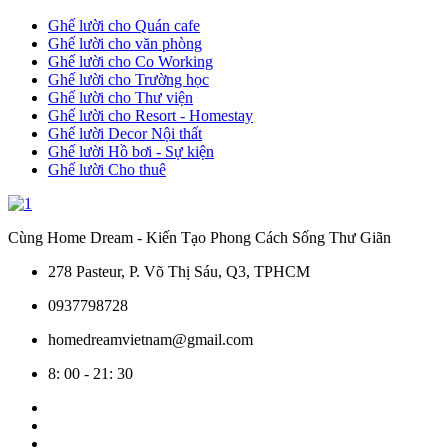
Ghế lười cho Quán cafe
Ghế lười cho văn phòng
Ghế lười cho Co Working
Ghế lười cho Trường học
Ghế lười cho Thư viện
Ghế lười cho Resort - Homestay
Ghế lười Decor Nội thất
Ghế lười Hồ bơi - Sự kiện
Ghế lười Cho thuê
Cùng Home Dream - Kiến Tạo Phong Cách Sống Thư Giãn
278 Pasteur, P. Võ Thị Sáu, Q3, TPHCM
0937798728
homedreamvietnam@gmail.com
8: 00 - 21: 30