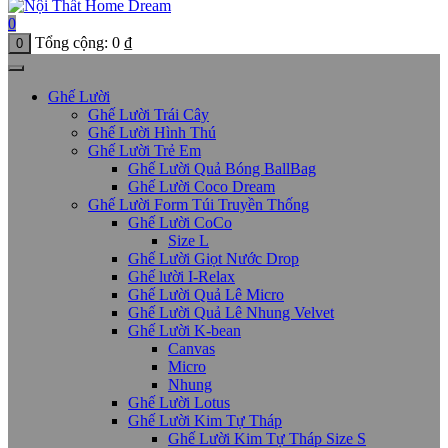
0
Tổng cộng:
0
₫
0
Ghế Lười
Ghế Lười Trái Cây
Ghế Lười Hình Thú
Ghế Lười Trẻ Em
Ghế Lười Quả Bóng BallBag
Ghế Lười Coco Dream
Ghế Lười Form Túi Truyền Thống
Ghế Lười CoCo
Size L
Ghế Lười Giọt Nước Drop
Ghế lười I-Relax
Ghế Lười Quả Lê Micro
Ghế Lười Quả Lê Nhung Velvet
Ghế Lười K-bean
Canvas
Micro
Nhung
Ghế Lười Lotus
Ghế Lười Kim Tự Tháp
Ghế Lười Kim Tự Tháp Size S