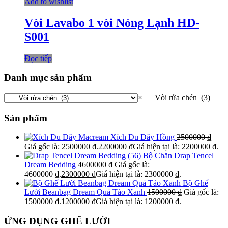
Add to wishlist
Vòi Lavabo 1 vòi Nóng Lạnh HD-
S001
Đọc tiếp
Danh mục sản phẩm
×
Vòi rửa chén (3)
Sản phẩm
Xích Đu Dây Hồng
2500000
₫
Giá gốc là: 2500000 ₫.
2200000
₫
Giá hiện tại là: 2200000 ₫.
Bộ Chăn Drap Tencel
Dream Bedding
4600000
₫
Giá gốc là:
4600000 ₫.
2300000
₫
Giá hiện tại là: 2300000 ₫.
Bộ Ghế
Lười Beanbag Dream Quả Táo Xanh
1500000
₫
Giá gốc là:
1500000 ₫.
1200000
₫
Giá hiện tại là: 1200000 ₫.
ỨNG DỤNG GHẾ LƯỜI