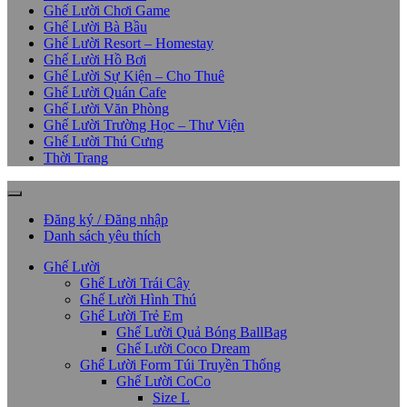
Ghế Lười Chơi Game
Ghế Lười Bà Bầu
Ghế Lười Resort – Homestay
Ghế Lười Hồ Bơi
Ghế Lười Sự Kiện – Cho Thuê
Ghế Lười Quán Cafe
Ghế Lười Văn Phòng
Ghế Lười Trường Học – Thư Viện
Ghế Lười Thú Cưng
Thời Trang
Đăng ký / Đăng nhập
Danh sách yêu thích
Ghế Lười
Ghế Lười Trái Cây
Ghế Lười Hình Thú
Ghế Lười Trẻ Em
Ghế Lười Quả Bóng BallBag
Ghế Lười Coco Dream
Ghế Lười Form Túi Truyền Thống
Ghế Lười CoCo
Size L