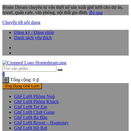
Home Dream chuyên tư vấn thiết kế sản xuất ghế lười cho dự án,
resort, quán cafe, văn phòng, nội thất gia đình.
Bỏ qua
Chuyển tới nội dung
Đăng ký / Đăng nhập
Danh sách yêu thích
0
Tổng cộng:
0
₫
0
Ứng Dụng Ghế Lười
Ghế Lười Phòng Ngủ
Ghế Lười Phòng Khách
Ghế Lười Trẻ Em
Ghế Lười Chơi Game
Ghế Lười Bà Bầu
Ghế Lười Resort – Homestay
Ghế Lười Hồ Bơi