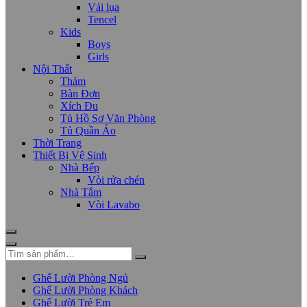
Vải lụa
Tencel
Kids
Boys
Girls
Nội Thất
Thảm
Bàn Đơn
Xích Đu
Tủ Hồ Sơ Văn Phòng
Tủ Quần Áo
Thời Trang
Thiết Bị Vệ Sinh
Nhà Bếp
Vòi rửa chén
Nhà Tắm
Vòi Lavabo
Ghế Lười Phòng Ngủ
Ghế Lười Phòng Khách
Ghế Lười Trẻ Em