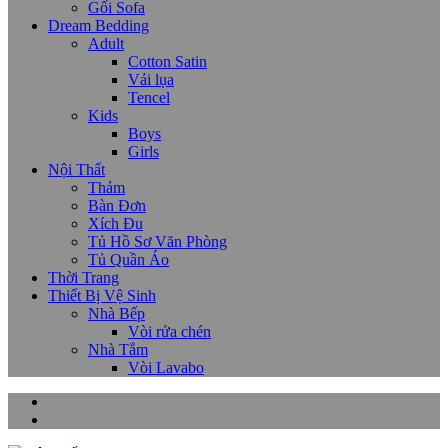
Gối Sofa
Dream Bedding
Adult
Cotton Satin
Vải lụa
Tencel
Kids
Boys
Girls
Nội Thất
Thảm
Bàn Đơn
Xích Đu
Tủ Hồ Sơ Văn Phòng
Tủ Quần Áo
Thời Trang
Thiết Bị Vệ Sinh
Nhà Bếp
Vòi rửa chén
Nhà Tắm
Vòi Lavabo