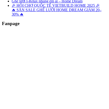
Ghế lười I-Relax nhung êm ái – Home Dream
🎉 HỘI CHỢ QUỐC TẾ VIETBUILD HOME 2025 🎉
🔥 SĂN SALE GHẾ LƯỜI HOME DREAM GIẢM 20–
30% 🔥
Fanpage