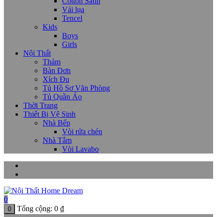
Cotton Satin
Vải lụa
Tencel
Kids
Boys
Girls
Nội Thất
Thảm
Bàn Đơn
Xích Đu
Tủ Hồ Sơ Văn Phòng
Tủ Quần Áo
Thời Trang
Thiết Bị Vệ Sinh
Nhà Bếp
Vòi rửa chén
Nhà Tắm
Vòi Lavabo
0
Tổng cộng:
0
₫
0