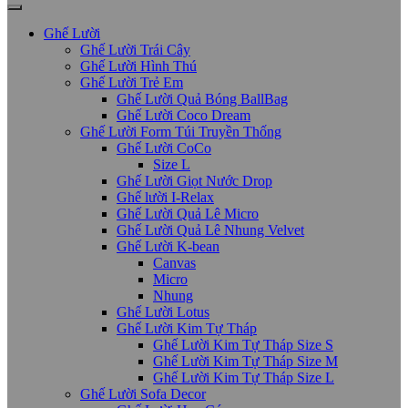
Ghế Lười
Ghế Lười Trái Cây
Ghế Lười Hình Thú
Ghế Lười Trẻ Em
Ghế Lười Quả Bóng BallBag
Ghế Lười Coco Dream
Ghế Lười Form Túi Truyền Thống
Ghế Lười CoCo
Size L
Ghế Lười Giọt Nước Drop
Ghế lười I-Relax
Ghế Lười Quả Lê Micro
Ghế Lười Quả Lê Nhung Velvet
Ghế Lười K-bean
Canvas
Micro
Nhung
Ghế Lười Lotus
Ghế Lười Kim Tự Tháp
Ghế Lười Kim Tự Tháp Size S
Ghế Lười Kim Tự Tháp Size M
Ghế Lười Kim Tự Tháp Size L
Ghế Lười Sofa Decor