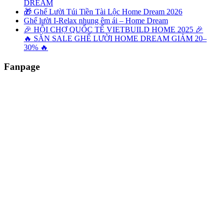
DREAM
🎁 Ghế Lười Túi Tiền Tài Lộc Home Dream 2026
Ghế lười I-Relax nhung êm ái – Home Dream
🎉 HỘI CHỢ QUỐC TẾ VIETBUILD HOME 2025 🎉
🔥 SĂN SALE GHẾ LƯỜI HOME DREAM GIẢM 20–
30% 🔥
Fanpage