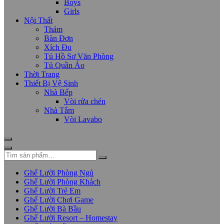
Boys
Girls
Nội Thất
Thảm
Bàn Đơn
Xích Đu
Tủ Hồ Sơ Văn Phòng
Tủ Quần Áo
Thời Trang
Thiết Bị Vệ Sinh
Nhà Bếp
Vòi rửa chén
Nhà Tắm
Vòi Lavabo
Ghế Lười Phòng Ngủ
Ghế Lười Phòng Khách
Ghế Lười Trẻ Em
Ghế Lười Chơi Game
Ghế Lười Bà Bầu
Ghế Lười Resort – Homestay