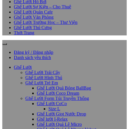
Ghế Lười Hồ Bơi
Ghế Lười Sự Kiện – Cho Thuê
Ghế Lười Quán Cafe
Ghế Lười Văn Phòng
Ghế Lười Trường Học – Thư Viện
Ghế Lười Thú Cưng
Thời Trang
Đăng ký / Đăng nhập
Danh sách yêu thích
Ghế Lười
Ghế Lười Trái Cây
Ghế Lười Hình Thú
Ghế Lười Trẻ Em
Ghế Lười Quả Bóng BallBag
Ghế Lười Coco Dream
Ghế Lười Form Túi Truyền Thống
Ghế Lười CoCo
Size L
Ghế Lười Giọt Nước Drop
Ghế lười I-Relax
Ghế Lười Quả Lê Micro