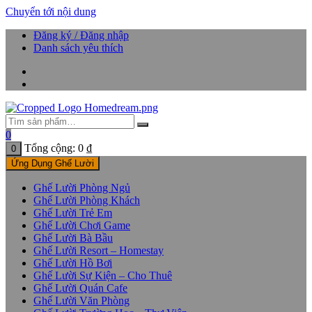
Chuyển tới nội dung
Đăng ký / Đăng nhập
Danh sách yêu thích
0
Tổng cộng:
0
₫
0
Ứng Dụng Ghế Lười
Ghế Lười Phòng Ngủ
Ghế Lười Phòng Khách
Ghế Lười Trẻ Em
Ghế Lười Chơi Game
Ghế Lười Bà Bầu
Ghế Lười Resort – Homestay
Ghế Lười Hồ Bơi
Ghế Lười Sự Kiện – Cho Thuê
Ghế Lười Quán Cafe
Ghế Lười Văn Phòng