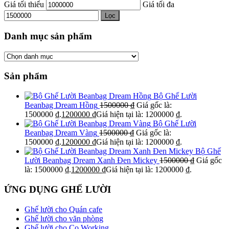
Giá tối thiểu
Giá tối đa
Lọc
Danh mục sản phẩm
Sản phẩm
Bộ Ghế Lười
Beanbag Dream Hồng
1500000
₫
Giá gốc là:
1500000 ₫.
1200000
₫
Giá hiện tại là: 1200000 ₫.
Bộ Ghế Lười
Beanbag Dream Vàng
1500000
₫
Giá gốc là:
1500000 ₫.
1200000
₫
Giá hiện tại là: 1200000 ₫.
Bộ Ghế
Lười Beanbag Dream Xanh Đen Mickey
1500000
₫
Giá gốc
là: 1500000 ₫.
1200000
₫
Giá hiện tại là: 1200000 ₫.
ỨNG DỤNG GHẾ LƯỜI
Ghế lười cho Quán cafe
Ghế lười cho văn phòng
Ghế lười cho Co Working