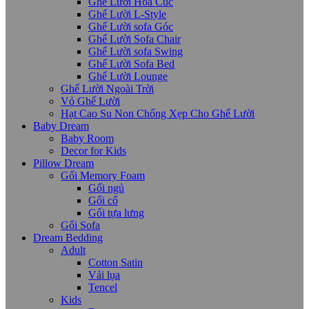
Ghế Lười Hoa Cúc
Ghế Lười L-Style
Ghế Lười sofa Góc
Ghế Lười Sofa Chair
Ghế Lười sofa Swing
Ghế Lười Sofa Bed
Ghế Lười Lounge
Ghế Lười Ngoài Trời
Vỏ Ghế Lười
Hạt Cao Su Non Chống Xẹp Cho Ghế Lười
Baby Dream
Baby Room
Decor for Kids
Pillow Dream
Gối Memory Foam
Gối ngủ
Gối cổ
Gối tựa lưng
Gối Sofa
Dream Bedding
Adult
Cotton Satin
Vải lụa
Tencel
Kids