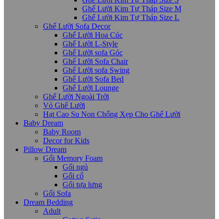
Ghế Lười Kim Tự Tháp Size M
Ghế Lười Kim Tự Tháp Size L
Ghế Lười Sofa Decor
Ghế Lười Hoa Cúc
Ghế Lười L-Style
Ghế Lười sofa Góc
Ghế Lười Sofa Chair
Ghế Lười sofa Swing
Ghế Lười Sofa Bed
Ghế Lười Lounge
Ghế Lười Ngoài Trời
Vỏ Ghế Lười
Hạt Cao Su Non Chống Xẹp Cho Ghế Lười
Baby Dream
Baby Room
Decor for Kids
Pillow Dream
Gối Memory Foam
Gối ngủ
Gối cổ
Gối tựa lưng
Gối Sofa
Dream Bedding
Adult