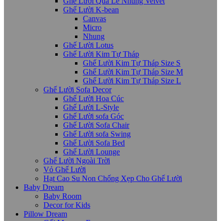
Ghế Lười Quả Lê Nhung Velvet
Ghế Lười K-bean
Canvas
Micro
Nhung
Ghế Lười Lotus
Ghế Lười Kim Tự Tháp
Ghế Lười Kim Tự Tháp Size S
Ghế Lười Kim Tự Tháp Size M
Ghế Lười Kim Tự Tháp Size L
Ghế Lười Sofa Decor
Ghế Lười Hoa Cúc
Ghế Lười L-Style
Ghế Lười sofa Góc
Ghế Lười Sofa Chair
Ghế Lười sofa Swing
Ghế Lười Sofa Bed
Ghế Lười Lounge
Ghế Lười Ngoài Trời
Vỏ Ghế Lười
Hạt Cao Su Non Chống Xẹp Cho Ghế Lười
Baby Dream
Baby Room
Decor for Kids
Pillow Dream