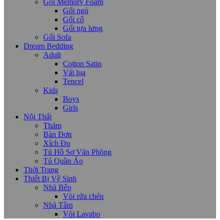
Gối Memory Foam
Gối ngủ
Gối cổ
Gối tựa lưng
Gối Sofa
Dream Bedding
Adult
Cotton Satin
Vải lụa
Tencel
Kids
Boys
Girls
Nội Thất
Thảm
Bàn Đơn
Xích Đu
Tủ Hồ Sơ Văn Phòng
Tủ Quần Áo
Thời Trang
Thiết Bị Vệ Sinh
Nhà Bếp
Vòi rửa chén
Nhà Tắm
Vòi Lavabo