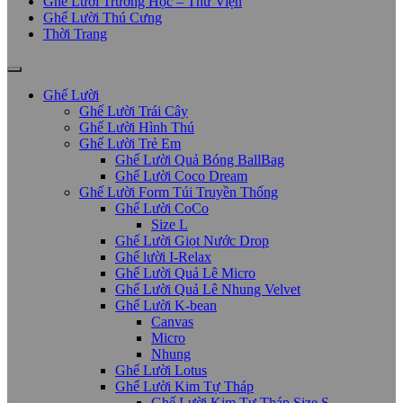
Ghế Lười Trường Học – Thư Viện
Ghế Lười Thú Cưng
Thời Trang
Ghế Lười
Ghế Lười Trái Cây
Ghế Lười Hình Thú
Ghế Lười Trẻ Em
Ghế Lười Quả Bóng BallBag
Ghế Lười Coco Dream
Ghế Lười Form Túi Truyền Thống
Ghế Lười CoCo
Size L
Ghế Lười Giọt Nước Drop
Ghế lười I-Relax
Ghế Lười Quả Lê Micro
Ghế Lười Quả Lê Nhung Velvet
Ghế Lười K-bean
Canvas
Micro
Nhung
Ghế Lười Lotus
Ghế Lười Kim Tự Tháp
Ghế Lười Kim Tự Tháp Size S