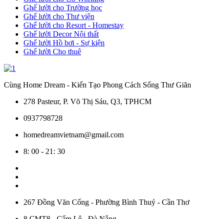
Ghế lười cho Trường học
Ghế lười cho Thư viện
Ghế lười cho Resort - Homestay
Ghế lười Decor Nội thất
Ghế lười Hồ bơi - Sự kiện
Ghế lười Cho thuê
Cùng Home Dream - Kiến Tạo Phong Cách Sống Thư Giãn
278 Pasteur, P. Võ Thị Sáu, Q3, TPHCM
0937798728
homedreamvietnam@gmail.com
8: 00 - 21: 30
267 Đồng Văn Cống - Phường Bình Thuỷ - Cần Thơ
8 CMT8 - Cẩm Lệ - Đà Nẵng