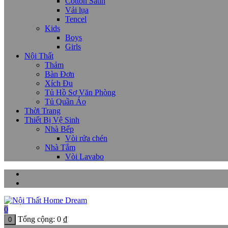
Cotton Satin
Vải lụa
Tencel
Kids
Boys
Girls
Nội Thất
Thảm
Bàn Đơn
Xích Đu
Tủ Hồ Sơ Văn Phòng
Tủ Quần Áo
Thời Trang
Thiết Bị Vệ Sinh
Nhà Bếp
Vòi rửa chén
Nhà Tắm
Vòi Lavabo
0
Tổng cộng:
0
₫
0