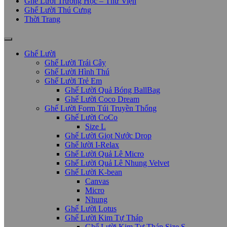
Ghế Lười Trường Học – Thư Viện
Ghế Lười Thú Cưng
Thời Trang
Ghế Lười
Ghế Lười Trái Cây
Ghế Lười Hình Thú
Ghế Lười Trẻ Em
Ghế Lười Quả Bóng BallBag
Ghế Lười Coco Dream
Ghế Lười Form Túi Truyền Thống
Ghế Lười CoCo
Size L
Ghế Lười Giọt Nước Drop
Ghế lười I-Relax
Ghế Lười Quả Lê Micro
Ghế Lười Quả Lê Nhung Velvet
Ghế Lười K-bean
Canvas
Micro
Nhung
Ghế Lười Lotus
Ghế Lười Kim Tự Tháp
Ghế Lười Kim Tự Tháp Size S