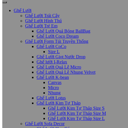
Ghế Lười
Ghế Lười Trái Cây
Ghế Lười Hình Thú
Ghế Lười Trẻ Em
Ghế Lười Quả Bóng BallBag
Ghế Lười Coco Dream
Ghế Lười Form Túi Truyền Thống
Ghế Lười CoCo
Size L
Ghế Lười Giọt Nước Drop
Ghế lười I-Relax
Ghế Lười Quả Lê Micro
Ghế Lười Quả Lê Nhung Velvet
Ghế Lười K-bean
Canvas
Micro
Nhung
Ghế Lười Lotus
Ghế Lười Kim Tự Tháp
Ghế Lười Kim Tự Tháp Size S
Ghế Lười Kim Tự Tháp Size M
Ghế Lười Kim Tự Tháp Size L
Ghế Lười Sofa Decor