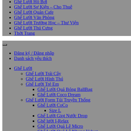
Ghế Lười Hồ Bơi
Ghế Lười Sự Kiện – Cho Thuê
Ghế Lười Quán Cafe
Ghế Lười Văn Phòng
Ghế Lười Trường Học – Thư Viện
Ghế Lười Thú Cưng
Thời Trang
Đăng ký / Đăng nhập
Danh sách yêu thích
Ghế Lười
Ghế Lười Trái Cây
Ghế Lười Hình Thú
Ghế Lười Trẻ Em
Ghế Lười Quả Bóng BallBag
Ghế Lười Coco Dream
Ghế Lười Form Túi Truyền Thống
Ghế Lười CoCo
Size L
Ghế Lười Giọt Nước Drop
Ghế lười I-Relax
Ghế Lười Quả Lê Micro