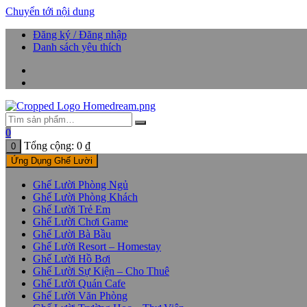
Chuyển tới nội dung
Đăng ký / Đăng nhập
Danh sách yêu thích
0
Tổng cộng:
0
₫
0
Ứng Dụng Ghế Lười
Ghế Lười Phòng Ngủ
Ghế Lười Phòng Khách
Ghế Lười Trẻ Em
Ghế Lười Chơi Game
Ghế Lười Bà Bầu
Ghế Lười Resort – Homestay
Ghế Lười Hồ Bơi
Ghế Lười Sự Kiện – Cho Thuê
Ghế Lười Quán Cafe
Ghế Lười Văn Phòng