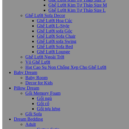
Ghế Lười Kim Tự Tháp Size M
Ghế Lười Kim Tự Tháp Size L
Ghế Lười Sofa Decor
Ghế Lười Hoa Cúc
Ghế Lười L-Style
Ghế Lười sofa Góc
Ghế Lười Sofa Chair
Ghế Lười sofa Swing
Ghế Lười Sofa Bed
Ghế Lười Lounge
Ghế Lười Ngoài Trời
Vỏ Ghế Lười
Hạt Cao Su Non Chống Xẹp Cho Ghế Lười
Baby Dream
Baby Room
Decor for Kids
Pillow Dream
Gối Memory Foam
Gối ngủ
Gối cổ
Gối tựa lưng
Gối Sofa
Dream Bedding
Adult