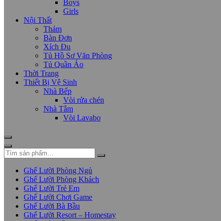
Boys
Girls
Nội Thất
Thảm
Bàn Đơn
Xích Đu
Tủ Hồ Sơ Văn Phòng
Tủ Quần Áo
Thời Trang
Thiết Bị Vệ Sinh
Nhà Bếp
Vòi rửa chén
Nhà Tắm
Vòi Lavabo
Ghế Lười Phòng Ngủ
Ghế Lười Phòng Khách
Ghế Lười Trẻ Em
Ghế Lười Chơi Game
Ghế Lười Bà Bầu
Ghế Lười Resort – Homestay