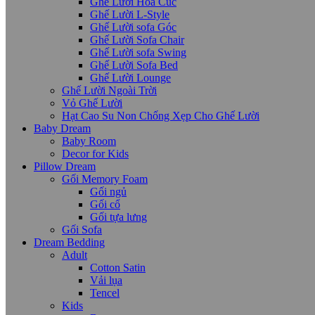
Ghế Lười Hoa Cúc
Ghế Lười L-Style
Ghế Lười sofa Góc
Ghế Lười Sofa Chair
Ghế Lười sofa Swing
Ghế Lười Sofa Bed
Ghế Lười Lounge
Ghế Lười Ngoài Trời
Vỏ Ghế Lười
Hạt Cao Su Non Chống Xẹp Cho Ghế Lười
Baby Dream
Baby Room
Decor for Kids
Pillow Dream
Gối Memory Foam
Gối ngủ
Gối cổ
Gối tựa lưng
Gối Sofa
Dream Bedding
Adult
Cotton Satin
Vải lụa
Tencel
Kids