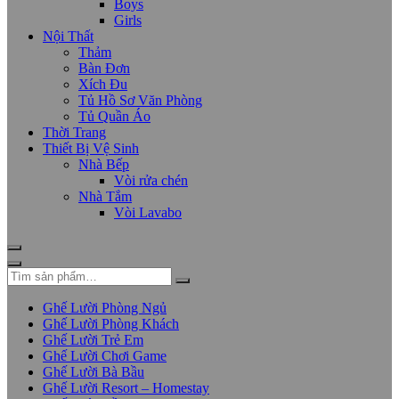
Boys
Girls
Nội Thất
Thảm
Bàn Đơn
Xích Đu
Tủ Hồ Sơ Văn Phòng
Tủ Quần Áo
Thời Trang
Thiết Bị Vệ Sinh
Nhà Bếp
Vòi rửa chén
Nhà Tắm
Vòi Lavabo
Ghế Lười Phòng Ngủ
Ghế Lười Phòng Khách
Ghế Lười Trẻ Em
Ghế Lười Chơi Game
Ghế Lười Bà Bầu
Ghế Lười Resort – Homestay