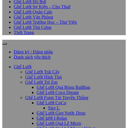
Ghế Lười Hồ Bơi
Ghế Lười Sự Kiện – Cho Thuê
Ghế Lười Quán Cafe
Ghế Lười Văn Phòng
Ghế Lười Trường Học – Thư Viện
Ghế Lười Thú Cưng
Thời Trang
Đăng ký / Đăng nhập
Danh sách yêu thích
Ghế Lười
Ghế Lười Trái Cây
Ghế Lười Hình Thú
Ghế Lười Trẻ Em
Ghế Lười Quả Bóng BallBag
Ghế Lười Coco Dream
Ghế Lười Form Túi Truyền Thống
Ghế Lười CoCo
Size L
Ghế Lười Giọt Nước Drop
Ghế lười I-Relax
Ghế Lười Quả Lê Micro