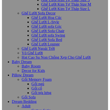
Ghế Lười Kim Tự Tháp Size M
Ghế Lười Kim Tự Tháp Size L
Ghế Lười Sofa Decor
Ghế Lười Hoa Cúc
Ghế Lười L-Style
Ghế Lười sofa Góc
Ghế Lười Sofa Chair
Ghế Lười sofa Swing
Ghế Lười Sofa Bed
Ghế Lười Lounge
Ghế Lười Ngoài Trời
Vỏ Ghế Lười
Hạt Cao Su Non Chống Xẹp Cho Ghế Lười
Baby Dream
Baby Room
Decor for Kids
Pillow Dream
Gối Memory Foam
Gối ngủ
Gối cổ
Gối tựa lưng
Gối Sofa
Dream Bedding
Adult