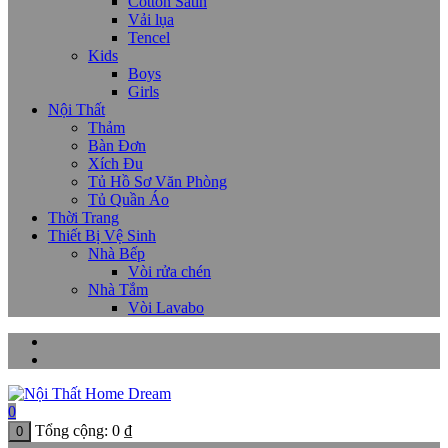
Cotton Satin
Vải lụa
Tencel
Kids
Boys
Girls
Nội Thất
Thảm
Bàn Đơn
Xích Đu
Tủ Hồ Sơ Văn Phòng
Tủ Quần Áo
Thời Trang
Thiết Bị Vệ Sinh
Nhà Bếp
Vòi rửa chén
Nhà Tắm
Vòi Lavabo
0
Tổng cộng:
0
₫
0