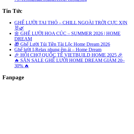
Tin Tức
GHẾ LƯỜI TAI THỎ – CHILL NGOÀI TRỜI CỰC XỊN
🐰🌿
🌼 GHẾ LƯỜI HOA CÚC – SUMMER 2026 | HOME
DREAM
🎁 Ghế Lười Túi Tiền Tài Lộc Home Dream 2026
Ghế lười I-Relax nhung êm ái – Home Dream
🎉 HỘI CHỢ QUỐC TẾ VIETBUILD HOME 2025 🎉
🔥 SĂN SALE GHẾ LƯỜI HOME DREAM GIẢM 20–
30% 🔥
Fanpage