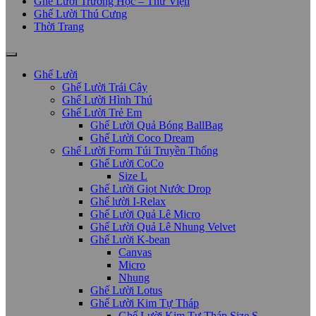
Ghế Lười Trường Học – Thư Viện
Ghế Lười Thú Cưng
Thời Trang
Ghế Lười
Ghế Lười Trái Cây
Ghế Lười Hình Thú
Ghế Lười Trẻ Em
Ghế Lười Quả Bóng BallBag
Ghế Lười Coco Dream
Ghế Lười Form Túi Truyền Thống
Ghế Lười CoCo
Size L
Ghế Lười Giọt Nước Drop
Ghế lười I-Relax
Ghế Lười Quả Lê Micro
Ghế Lười Quả Lê Nhung Velvet
Ghế Lười K-bean
Canvas
Micro
Nhung
Ghế Lười Lotus
Ghế Lười Kim Tự Tháp
Ghế Lười Kim Tự Tháp Size S