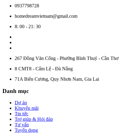
0937798728
homedreamvietnam@gmail.com
8: 00 - 21: 30
267 Đồng Văn Cống - Phường Bình Thuỷ - Cần Thơ
8 CMT8 - Cẩm Lệ - Đà Nẵng
71A Biên Cương, Quy Nhơn Nam, Gia Lai
Danh mục
Dự án
Khuyến mãi
Tin tức
Trợ giúp & Hỏi đáp
Tư vấn
Tuyển dụng