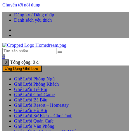
Chuyển tới nội dung
Đăng ký / Đăng nhập
Danh sách yêu thích
0
Tổng cộng:
0
₫
0
Ứng Dụng Ghế Lười
Ghế Lười Phòng Ngủ
Ghế Lười Phòng Khách
Ghế Lười Trẻ Em
Ghế Lười Chơi Game
Ghế Lười Bà Bầu
Ghế Lười Resort – Homestay
Ghế Lười Hồ Bơi
Ghế Lười Sự Kiện – Cho Thuê
Ghế Lười Quán Cafe
Ghế Lười Văn Phòng