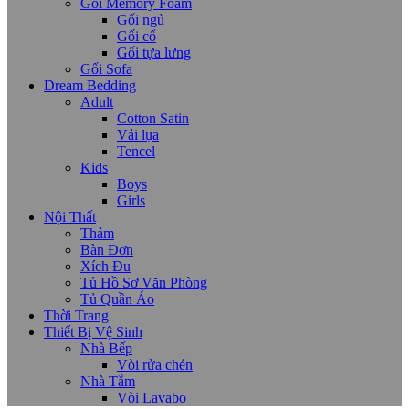
Gối Memory Foam
Gối ngủ
Gối cổ
Gối tựa lưng
Gối Sofa
Dream Bedding
Adult
Cotton Satin
Vải lụa
Tencel
Kids
Boys
Girls
Nội Thất
Thảm
Bàn Đơn
Xích Đu
Tủ Hồ Sơ Văn Phòng
Tủ Quần Áo
Thời Trang
Thiết Bị Vệ Sinh
Nhà Bếp
Vòi rửa chén
Nhà Tắm
Vòi Lavabo