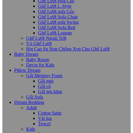
Ghế Lười Hoa Cúc
Ghế Lười L-Style
Ghế Lười sofa Góc
Ghế Lười Sofa Chair
Ghế Lười sofa Swing
Ghế Lười Sofa Bed
Ghế Lười Lounge
Ghế Lười Ngoài Trời
Vỏ Ghế Lười
Hạt Cao Su Non Chống Xẹp Cho Ghế Lười
Baby Dream
Baby Room
Decor for Kids
Pillow Dream
Gối Memory Foam
Gối ngủ
Gối cổ
Gối tựa lưng
Gối Sofa
Dream Bedding
Adult
Cotton Satin
Vải lụa
Tencel
Kids