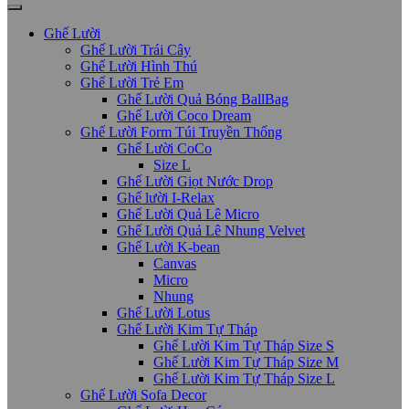
Ghế Lười
Ghế Lười Trái Cây
Ghế Lười Hình Thú
Ghế Lười Trẻ Em
Ghế Lười Quả Bóng BallBag
Ghế Lười Coco Dream
Ghế Lười Form Túi Truyền Thống
Ghế Lười CoCo
Size L
Ghế Lười Giọt Nước Drop
Ghế lười I-Relax
Ghế Lười Quả Lê Micro
Ghế Lười Quả Lê Nhung Velvet
Ghế Lười K-bean
Canvas
Micro
Nhung
Ghế Lười Lotus
Ghế Lười Kim Tự Tháp
Ghế Lười Kim Tự Tháp Size S
Ghế Lười Kim Tự Tháp Size M
Ghế Lười Kim Tự Tháp Size L
Ghế Lười Sofa Decor