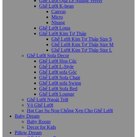
Ghế Lười Quả Lê Nhung Velvet
Ghế Lười K-bean
Canvas
Micro
Nhung
Ghế Lười Lotus
Ghế Lười Kim Tự Tháp
Ghế Lười Kim Tự Tháp Size S
Ghế Lười Kim Tự Tháp Size M
Ghế Lười Kim Tự Tháp Size L
Ghế Lười Sofa Decor
Ghế Lười Hoa Cúc
Ghế Lười L-Style
Ghế Lười sofa Góc
Ghế Lười Sofa Chair
Ghế Lười sofa Swing
Ghế Lười Sofa Bed
Ghế Lười Lounge
Ghế Lười Ngoài Trời
Vỏ Ghế Lười
Hạt Cao Su Non Chống Xẹp Cho Ghế Lười
Baby Dream
Baby Room
Decor for Kids
Pillow Dream