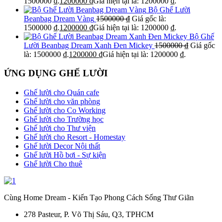
1500000 ₫.
1200000
₫
Giá hiện tại là: 1200000 ₫.
Bộ Ghế Lười
Beanbag Dream Vàng
1500000
₫
Giá gốc là:
1500000 ₫.
1200000
₫
Giá hiện tại là: 1200000 ₫.
Bộ Ghế
Lười Beanbag Dream Xanh Đen Mickey
1500000
₫
Giá gốc
là: 1500000 ₫.
1200000
₫
Giá hiện tại là: 1200000 ₫.
ỨNG DỤNG GHẾ LƯỜI
Ghế lười cho Quán cafe
Ghế lười cho văn phòng
Ghế lười cho Co Working
Ghế lười cho Trường học
Ghế lười cho Thư viện
Ghế lười cho Resort - Homestay
Ghế lười Decor Nội thất
Ghế lười Hồ bơi - Sự kiện
Ghế lười Cho thuê
Cùng Home Dream - Kiến Tạo Phong Cách Sống Thư Giãn
278 Pasteur, P. Võ Thị Sáu, Q3, TPHCM