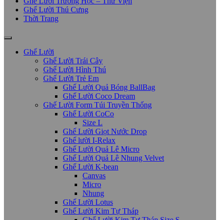
Ghế Lười Trường Học – Thư Viện
Ghế Lười Thú Cưng
Thời Trang
Ghế Lười
Ghế Lười Trái Cây
Ghế Lười Hình Thú
Ghế Lười Trẻ Em
Ghế Lười Quả Bóng BallBag
Ghế Lười Coco Dream
Ghế Lười Form Túi Truyền Thống
Ghế Lười CoCo
Size L
Ghế Lười Giọt Nước Drop
Ghế lười I-Relax
Ghế Lười Quả Lê Micro
Ghế Lười Quả Lê Nhung Velvet
Ghế Lười K-bean
Canvas
Micro
Nhung
Ghế Lười Lotus
Ghế Lười Kim Tự Tháp
Ghế Lười Kim Tự Tháp Size S