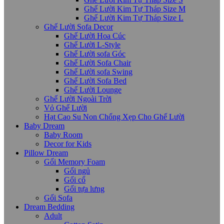
Ghế Lười Kim Tự Tháp Size M
Ghế Lười Kim Tự Tháp Size L
Ghế Lười Sofa Decor
Ghế Lười Hoa Cúc
Ghế Lười L-Style
Ghế Lười sofa Góc
Ghế Lười Sofa Chair
Ghế Lười sofa Swing
Ghế Lười Sofa Bed
Ghế Lười Lounge
Ghế Lười Ngoài Trời
Vỏ Ghế Lười
Hạt Cao Su Non Chống Xẹp Cho Ghế Lười
Baby Dream
Baby Room
Decor for Kids
Pillow Dream
Gối Memory Foam
Gối ngủ
Gối cổ
Gối tựa lưng
Gối Sofa
Dream Bedding
Adult