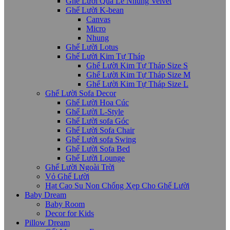
Ghế Lười Quả Lê Nhung Velvet
Ghế Lười K-bean
Canvas
Micro
Nhung
Ghế Lười Lotus
Ghế Lười Kim Tự Tháp
Ghế Lười Kim Tự Tháp Size S
Ghế Lười Kim Tự Tháp Size M
Ghế Lười Kim Tự Tháp Size L
Ghế Lười Sofa Decor
Ghế Lười Hoa Cúc
Ghế Lười L-Style
Ghế Lười sofa Góc
Ghế Lười Sofa Chair
Ghế Lười sofa Swing
Ghế Lười Sofa Bed
Ghế Lười Lounge
Ghế Lười Ngoài Trời
Vỏ Ghế Lười
Hạt Cao Su Non Chống Xẹp Cho Ghế Lười
Baby Dream
Baby Room
Decor for Kids
Pillow Dream