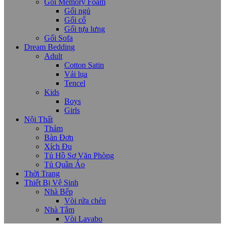
Gối Memory Foam
Gối ngủ
Gối cổ
Gối tựa lưng
Gối Sofa
Dream Bedding
Adult
Cotton Satin
Vải lụa
Tencel
Kids
Boys
Girls
Nội Thất
Thảm
Bàn Đơn
Xích Đu
Tủ Hồ Sơ Văn Phòng
Tủ Quần Áo
Thời Trang
Thiết Bị Vệ Sinh
Nhà Bếp
Vòi rửa chén
Nhà Tắm
Vòi Lavabo