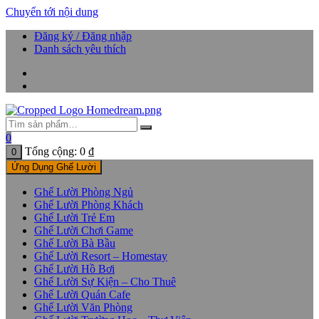
Chuyển tới nội dung
Đăng ký / Đăng nhập
Danh sách yêu thích
0
Tổng cộng:
0
₫
0
Ứng Dụng Ghế Lười
Ghế Lười Phòng Ngủ
Ghế Lười Phòng Khách
Ghế Lười Trẻ Em
Ghế Lười Chơi Game
Ghế Lười Bà Bầu
Ghế Lười Resort – Homestay
Ghế Lười Hồ Bơi
Ghế Lười Sự Kiện – Cho Thuê
Ghế Lười Quán Cafe
Ghế Lười Văn Phòng