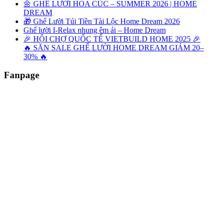
🌼 GHẾ LƯỜI HOA CÚC – SUMMER 2026 | HOME
DREAM
🎁 Ghế Lười Túi Tiền Tài Lộc Home Dream 2026
Ghế lười I-Relax nhung êm ái – Home Dream
🎉 HỘI CHỢ QUỐC TẾ VIETBUILD HOME 2025 🎉
🔥 SĂN SALE GHẾ LƯỜI HOME DREAM GIẢM 20–
30% 🔥
Fanpage