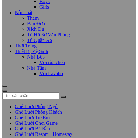
Boys
Girls
Nội Thất
Thảm
Bàn Đơn
Xích Đu
Tủ Hồ Sơ Văn Phòng
Tủ Quần Áo
Thời Trang
Thiết Bị Vệ Sinh
Nhà Bếp
Vòi rửa chén
Nhà Tắm
Vòi Lavabo
Ghế Lười Phòng Ngủ
Ghế Lười Phòng Khách
Ghế Lười Trẻ Em
Ghế Lười Chơi Game
Ghế Lười Bà Bầu
Ghế Lười Resort – Homestay