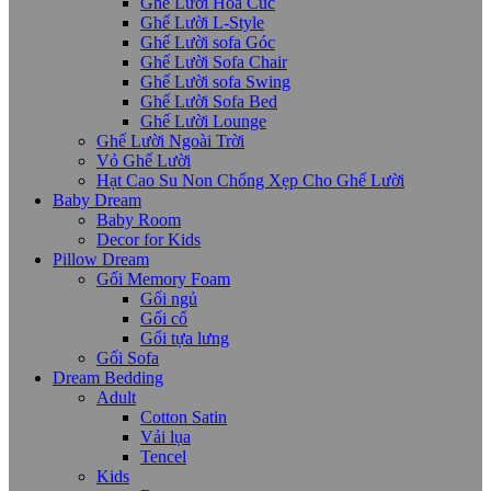
Ghế Lười Hoa Cúc
Ghế Lười L-Style
Ghế Lười sofa Góc
Ghế Lười Sofa Chair
Ghế Lười sofa Swing
Ghế Lười Sofa Bed
Ghế Lười Lounge
Ghế Lười Ngoài Trời
Vỏ Ghế Lười
Hạt Cao Su Non Chống Xẹp Cho Ghế Lười
Baby Dream
Baby Room
Decor for Kids
Pillow Dream
Gối Memory Foam
Gối ngủ
Gối cổ
Gối tựa lưng
Gối Sofa
Dream Bedding
Adult
Cotton Satin
Vải lụa
Tencel
Kids