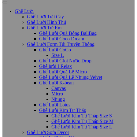
Ghế Lười
Ghế Lười Trái Cây
Ghế Lười Hình Thú
Ghế Lười Trẻ Em
Ghế Lười Quả Bóng BallBag
Ghế Lười Coco Dream
Ghế Lười Form Túi Truyền Thống
Ghế Lười CoCo
Size L
Ghế Lười Giọt Nước Drop
Ghế lười I-Relax
Ghế Lười Quả Lê Micro
Ghế Lười Quả Lê Nhung Velvet
Ghế Lười K-bean
Canvas
Micro
Nhung
Ghế Lười Lotus
Ghế Lười Kim Tự Tháp
Ghế Lười Kim Tự Tháp Size S
Ghế Lười Kim Tự Tháp Size M
Ghế Lười Kim Tự Tháp Size L
Ghế Lười Sofa Decor