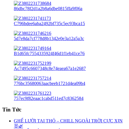
Tin Tức
GHẾ LƯỜI TAI THỎ – CHILL NGOÀI TRỜI CỰC XỊN
🐰🌿