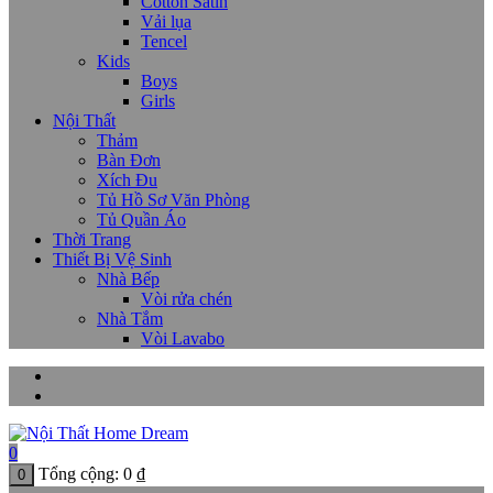
Cotton Satin
Vải lụa
Tencel
Kids
Boys
Girls
Nội Thất
Thảm
Bàn Đơn
Xích Đu
Tủ Hồ Sơ Văn Phòng
Tủ Quần Áo
Thời Trang
Thiết Bị Vệ Sinh
Nhà Bếp
Vòi rửa chén
Nhà Tắm
Vòi Lavabo
0
Tổng cộng:
0
₫
0