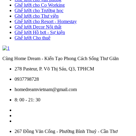
Ghế lười cho Co Working
Ghế lười cho Trường học
Ghế lười cho Thư viện
Ghế lười cho Resort - Homestay
Ghế lười Decor Nội thất
Ghế lười Hồ bơi - Sự kiện
Ghế lười Cho thuê
Cùng Home Dream - Kiến Tạo Phong Cách Sống Thư Giãn
278 Pasteur, P. Võ Thị Sáu, Q3, TPHCM
0937798728
homedreamvietnam@gmail.com
8: 00 - 21: 30
267 Đồng Văn Cống - Phường Bình Thuỷ - Cần Thơ