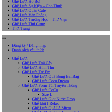
Ghế Lười Hồ Bơi
Ghế Lười Sự Kiện – Cho Thuê
Ghế Lười Quán Cafe
Ghế Lười Văn Phòng
Ghế Lười Trường Học – Thư Viện
Ghế Lười Thú Cưng
Thời Trang
Đăng ký / Đăng nhập
Danh sách yêu thích
Ghế Lười
Ghế Lười Trái Cây
Ghế Lười Hình Thú
Ghế Lười Trẻ Em
Ghế Lười Quả Bóng BallBag
Ghế Lười Coco Dream
Ghế Lười Form Túi Truyền Thống
Ghế Lười CoCo
Size L
Ghế Lười Giọt Nước Drop
Ghế lười I-Relax
Ghế Lười Quả Lê Micro