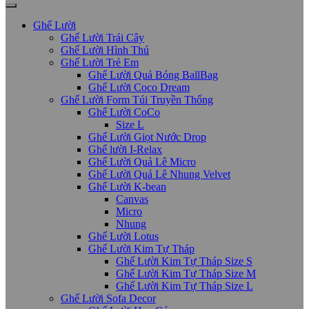
Ghế Lười
Ghế Lười Trái Cây
Ghế Lười Hình Thú
Ghế Lười Trẻ Em
Ghế Lười Quả Bóng BallBag
Ghế Lười Coco Dream
Ghế Lười Form Túi Truyền Thống
Ghế Lười CoCo
Size L
Ghế Lười Giọt Nước Drop
Ghế lười I-Relax
Ghế Lười Quả Lê Micro
Ghế Lười Quả Lê Nhung Velvet
Ghế Lười K-bean
Canvas
Micro
Nhung
Ghế Lười Lotus
Ghế Lười Kim Tự Tháp
Ghế Lười Kim Tự Tháp Size S
Ghế Lười Kim Tự Tháp Size M
Ghế Lười Kim Tự Tháp Size L
Ghế Lười Sofa Decor