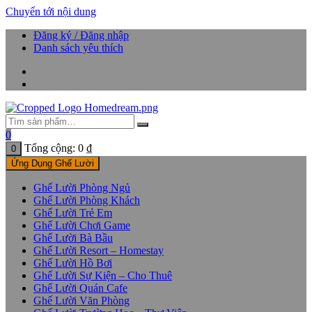
Chuyển tới nội dung
Đăng ký / Đăng nhập
Danh sách yêu thích
0
Tổng cộng:
0
₫
0
Ứng Dụng Ghế Lười
Ghế Lười Phòng Ngủ
Ghế Lười Phòng Khách
Ghế Lười Trẻ Em
Ghế Lười Chơi Game
Ghế Lười Bà Bầu
Ghế Lười Resort – Homestay
Ghế Lười Hồ Bơi
Ghế Lười Sự Kiện – Cho Thuê
Ghế Lười Quán Cafe
Ghế Lười Văn Phòng