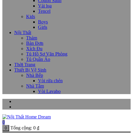
Cotton Satin
Vải lụa
Tencel
Kids
Boys
Girls
Nội Thất
Thảm
Bàn Đơn
Xích Đu
Tủ Hồ Sơ Văn Phòng
Tủ Quần Áo
Thời Trang
Thiết Bị Vệ Sinh
Nhà Bếp
Vòi rửa chén
Nhà Tắm
Vòi Lavabo
0
Tổng cộng:
0
₫
0