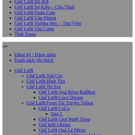
Ghế Lười Hồ Bơi
Ghế Lười Sự Kiện – Cho Thuê
Ghế Lười Quán Cafe
Ghế Lười Văn Phòng
Ghế Lười Trường Học – Thư Viện
Ghế Lười Thú Cưng
Thời Trang
Đăng ký / Đăng nhập
Danh sách yêu thích
Ghế Lười
Ghế Lười Trái Cây
Ghế Lười Hình Thú
Ghế Lười Trẻ Em
Ghế Lười Quả Bóng BallBag
Ghế Lười Coco Dream
Ghế Lười Form Túi Truyền Thống
Ghế Lười CoCo
Size L
Ghế Lười Giọt Nước Drop
Ghế lười I-Relax
Ghế Lười Quả Lê Micro