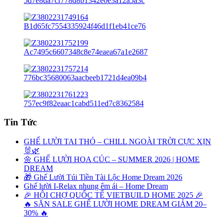
Tin Tức
GHẾ LƯỜI TAI THỎ – CHILL NGOÀI TRỜI CỰC XỊN
🐰🌿
🌼 GHẾ LƯỜI HOA CÚC – SUMMER 2026 | HOME
DREAM
🎁 Ghế Lười Túi Tiền Tài Lộc Home Dream 2026
Ghế lười I-Relax nhung êm ái – Home Dream
🎉 HỘI CHỢ QUỐC TẾ VIETBUILD HOME 2025 🎉
🔥 SĂN SALE GHẾ LƯỜI HOME DREAM GIẢM 20–
30% 🔥