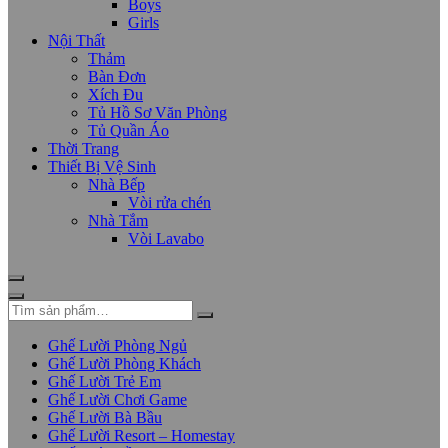
Boys
Girls
Nội Thất
Thảm
Bàn Đơn
Xích Đu
Tủ Hồ Sơ Văn Phòng
Tủ Quần Áo
Thời Trang
Thiết Bị Vệ Sinh
Nhà Bếp
Vòi rửa chén
Nhà Tắm
Vòi Lavabo
Ghế Lười Phòng Ngủ
Ghế Lười Phòng Khách
Ghế Lười Trẻ Em
Ghế Lười Chơi Game
Ghế Lười Bà Bầu
Ghế Lười Resort – Homestay