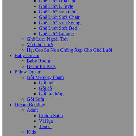
Ghế Lười Hoa Cúc
Ghế Lười L-Style
Ghế Lười sofa Góc
Ghế Lười Sofa Chair
Ghế Lười sofa Swing
Ghế Lười Sofa Bed
Ghế Lười Lounge
Ghế Lười Ngoài Trời
Vỏ Ghế Lười
Hạt Cao Su Non Chống Xẹp Cho Ghế Lười
Baby Dream
Baby Room
Decor for Kids
Pillow Dream
Gối Memory Foam
Gối ngủ
Gối cổ
Gối tựa lưng
Gối Sofa
Dream Bedding
Adult
Cotton Satin
Vải lụa
Tencel
Kids