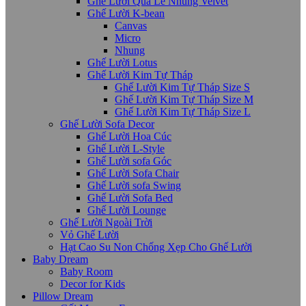
Ghế Lười Quả Lê Nhung Velvet
Ghế Lười K-bean
Canvas
Micro
Nhung
Ghế Lười Lotus
Ghế Lười Kim Tự Tháp
Ghế Lười Kim Tự Tháp Size S
Ghế Lười Kim Tự Tháp Size M
Ghế Lười Kim Tự Tháp Size L
Ghế Lười Sofa Decor
Ghế Lười Hoa Cúc
Ghế Lười L-Style
Ghế Lười sofa Góc
Ghế Lười Sofa Chair
Ghế Lười sofa Swing
Ghế Lười Sofa Bed
Ghế Lười Lounge
Ghế Lười Ngoài Trời
Vỏ Ghế Lười
Hạt Cao Su Non Chống Xẹp Cho Ghế Lười
Baby Dream
Baby Room
Decor for Kids
Pillow Dream