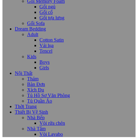
Gối Memory Foam
Gối ngủ
Gối cổ
Gối tựa lưng
Gối Sofa
Dream Bedding
Adult
Cotton Satin
Vải lụa
Tencel
Kids
Boys
Girls
Nội Thất
Thảm
Bàn Đơn
Xích Đu
Tủ Hồ Sơ Văn Phòng
Tủ Quần Áo
Thời Trang
Thiết Bị Vệ Sinh
Nhà Bếp
Vòi rửa chén
Nhà Tắm
Vòi Lavabo