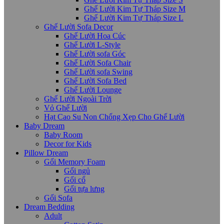
Ghế Lười Kim Tự Tháp Size M
Ghế Lười Kim Tự Tháp Size L
Ghế Lười Sofa Decor
Ghế Lười Hoa Cúc
Ghế Lười L-Style
Ghế Lười sofa Góc
Ghế Lười Sofa Chair
Ghế Lười sofa Swing
Ghế Lười Sofa Bed
Ghế Lười Lounge
Ghế Lười Ngoài Trời
Vỏ Ghế Lười
Hạt Cao Su Non Chống Xẹp Cho Ghế Lười
Baby Dream
Baby Room
Decor for Kids
Pillow Dream
Gối Memory Foam
Gối ngủ
Gối cổ
Gối tựa lưng
Gối Sofa
Dream Bedding
Adult