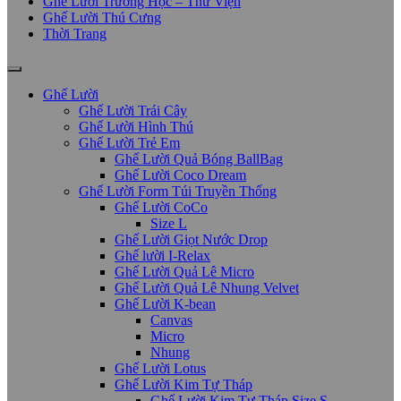
Ghế Lười Trường Học – Thư Viện
Ghế Lười Thú Cưng
Thời Trang
Ghế Lười
Ghế Lười Trái Cây
Ghế Lười Hình Thú
Ghế Lười Trẻ Em
Ghế Lười Quả Bóng BallBag
Ghế Lười Coco Dream
Ghế Lười Form Túi Truyền Thống
Ghế Lười CoCo
Size L
Ghế Lười Giọt Nước Drop
Ghế lười I-Relax
Ghế Lười Quả Lê Micro
Ghế Lười Quả Lê Nhung Velvet
Ghế Lười K-bean
Canvas
Micro
Nhung
Ghế Lười Lotus
Ghế Lười Kim Tự Tháp
Ghế Lười Kim Tự Tháp Size S