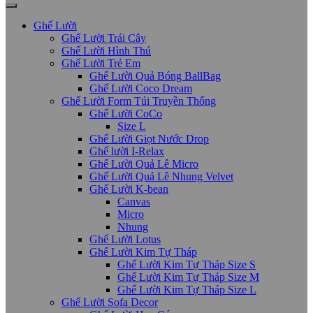
Ghế Lười
Ghế Lười Trái Cây
Ghế Lười Hình Thú
Ghế Lười Trẻ Em
Ghế Lười Quả Bóng BallBag
Ghế Lười Coco Dream
Ghế Lười Form Túi Truyền Thống
Ghế Lười CoCo
Size L
Ghế Lười Giọt Nước Drop
Ghế lười I-Relax
Ghế Lười Quả Lê Micro
Ghế Lười Quả Lê Nhung Velvet
Ghế Lười K-bean
Canvas
Micro
Nhung
Ghế Lười Lotus
Ghế Lười Kim Tự Tháp
Ghế Lười Kim Tự Tháp Size S
Ghế Lười Kim Tự Tháp Size M
Ghế Lười Kim Tự Tháp Size L
Ghế Lười Sofa Decor