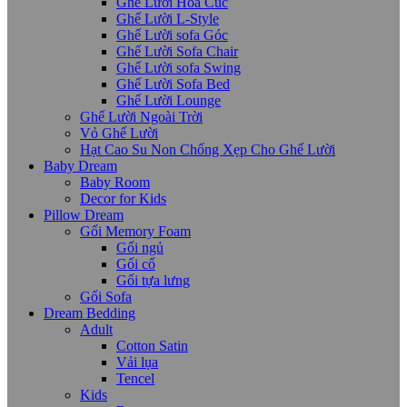
Ghế Lười Hoa Cúc
Ghế Lười L-Style
Ghế Lười sofa Góc
Ghế Lười Sofa Chair
Ghế Lười sofa Swing
Ghế Lười Sofa Bed
Ghế Lười Lounge
Ghế Lười Ngoài Trời
Vỏ Ghế Lười
Hạt Cao Su Non Chống Xẹp Cho Ghế Lười
Baby Dream
Baby Room
Decor for Kids
Pillow Dream
Gối Memory Foam
Gối ngủ
Gối cổ
Gối tựa lưng
Gối Sofa
Dream Bedding
Adult
Cotton Satin
Vải lụa
Tencel
Kids