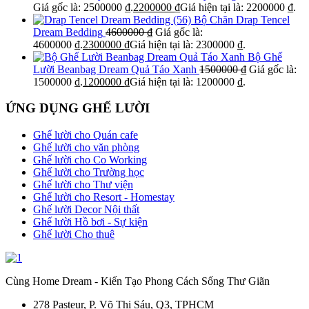
Giá gốc là: 2500000 ₫.
2200000
₫
Giá hiện tại là: 2200000 ₫.
Bộ Chăn Drap Tencel
Dream Bedding
4600000
₫
Giá gốc là:
4600000 ₫.
2300000
₫
Giá hiện tại là: 2300000 ₫.
Bộ Ghế
Lười Beanbag Dream Quả Táo Xanh
1500000
₫
Giá gốc là:
1500000 ₫.
1200000
₫
Giá hiện tại là: 1200000 ₫.
ỨNG DỤNG GHẾ LƯỜI
Ghế lười cho Quán cafe
Ghế lười cho văn phòng
Ghế lười cho Co Working
Ghế lười cho Trường học
Ghế lười cho Thư viện
Ghế lười cho Resort - Homestay
Ghế lười Decor Nội thất
Ghế lười Hồ bơi - Sự kiện
Ghế lười Cho thuê
Cùng Home Dream - Kiến Tạo Phong Cách Sống Thư Giãn
278 Pasteur, P. Võ Thị Sáu, Q3, TPHCM