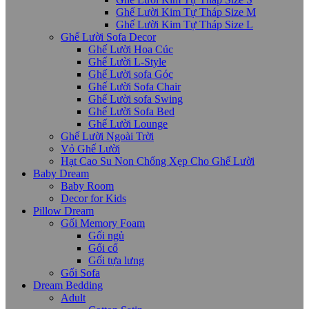
Ghế Lười Kim Tự Tháp Size M
Ghế Lười Kim Tự Tháp Size L
Ghế Lười Sofa Decor
Ghế Lười Hoa Cúc
Ghế Lười L-Style
Ghế Lười sofa Góc
Ghế Lười Sofa Chair
Ghế Lười sofa Swing
Ghế Lười Sofa Bed
Ghế Lười Lounge
Ghế Lười Ngoài Trời
Vỏ Ghế Lười
Hạt Cao Su Non Chống Xẹp Cho Ghế Lười
Baby Dream
Baby Room
Decor for Kids
Pillow Dream
Gối Memory Foam
Gối ngủ
Gối cổ
Gối tựa lưng
Gối Sofa
Dream Bedding
Adult