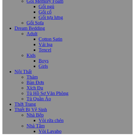
Gối Memory Foam
Gối ngủ
Gối cổ
Gối tựa lưng
Gối Sofa
Dream Bedding
Adult
Cotton Satin
Vải lụa
Tencel
Kids
Boys
Girls
Nội Thất
Thảm
Bàn Đơn
Xích Đu
Tủ Hồ Sơ Văn Phòng
Tủ Quần Áo
Thời Trang
Thiết Bị Vệ Sinh
Nhà Bếp
Vòi rửa chén
Nhà Tắm
Vòi Lavabo