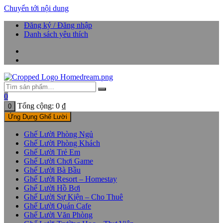
Chuyển tới nội dung
Đăng ký / Đăng nhập
Danh sách yêu thích
0
Tổng cộng:
0
₫
0
Ứng Dụng Ghế Lười
Ghế Lười Phòng Ngủ
Ghế Lười Phòng Khách
Ghế Lười Trẻ Em
Ghế Lười Chơi Game
Ghế Lười Bà Bầu
Ghế Lười Resort – Homestay
Ghế Lười Hồ Bơi
Ghế Lười Sự Kiện – Cho Thuê
Ghế Lười Quán Cafe
Ghế Lười Văn Phòng