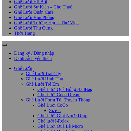
Ghế Lười Hồ Bơi
Ghế Lười Sự Kiện – Cho Thuê
Ghế Lười Quán Cafe
Ghế Lười Văn Phòng
Ghế Lười Trường Học – Thư Viện
Ghế Lười Thú Cưng
Thời Trang
Đăng ký / Đăng nhập
Danh sách yêu thích
Ghế Lười
Ghế Lười Trái Cây
Ghế Lười Hình Thú
Ghế Lười Trẻ Em
Ghế Lười Quả Bóng BallBag
Ghế Lười Coco Dream
Ghế Lười Form Túi Truyền Thống
Ghế Lười CoCo
Size L
Ghế Lười Giọt Nước Drop
Ghế lười I-Relax
Ghế Lười Quả Lê Micro