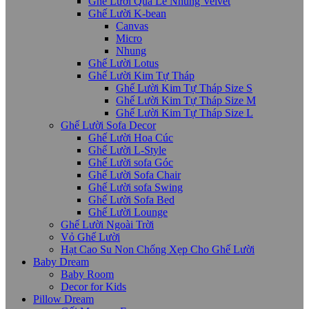
Ghế Lười Quả Lê Nhung Velvet
Ghế Lười K-bean
Canvas
Micro
Nhung
Ghế Lười Lotus
Ghế Lười Kim Tự Tháp
Ghế Lười Kim Tự Tháp Size S
Ghế Lười Kim Tự Tháp Size M
Ghế Lười Kim Tự Tháp Size L
Ghế Lười Sofa Decor
Ghế Lười Hoa Cúc
Ghế Lười L-Style
Ghế Lười sofa Góc
Ghế Lười Sofa Chair
Ghế Lười sofa Swing
Ghế Lười Sofa Bed
Ghế Lười Lounge
Ghế Lười Ngoài Trời
Vỏ Ghế Lười
Hạt Cao Su Non Chống Xẹp Cho Ghế Lười
Baby Dream
Baby Room
Decor for Kids
Pillow Dream