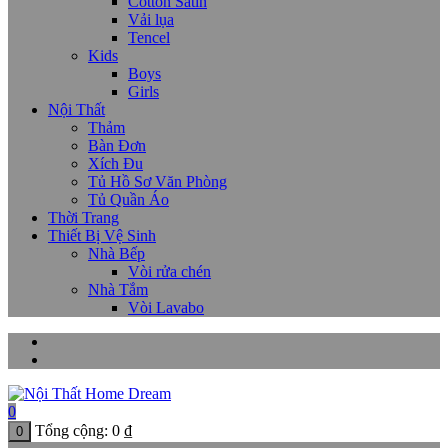
Cotton Satin
Vải lụa
Tencel
Kids
Boys
Girls
Nội Thất
Thảm
Bàn Đơn
Xích Đu
Tủ Hồ Sơ Văn Phòng
Tủ Quần Áo
Thời Trang
Thiết Bị Vệ Sinh
Nhà Bếp
Vòi rửa chén
Nhà Tắm
Vòi Lavabo
0
Tổng cộng:
0
₫
0