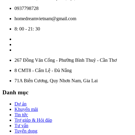
0937798728
homedreamvietnam@gmail.com
8: 00 - 21: 30
267 Đồng Văn Cống - Phường Bình Thuỷ - Cần Thơ
8 CMT8 - Cẩm Lệ - Đà Nẵng
71A Biên Cương, Quy Nhơn Nam, Gia Lai
Danh mục
Dự án
Khuyến mãi
Tin tức
Trợ giúp & Hỏi đáp
Tư vấn
Tuyển dụng