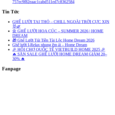
Tin Tức
GHẾ LƯỜI TAI THỎ – CHILL NGOÀI TRỜI CỰC XỊN
🐰🌿
🌼 GHẾ LƯỜI HOA CÚC – SUMMER 2026 | HOME
DREAM
🎁 Ghế Lười Túi Tiền Tài Lộc Home Dream 2026
Ghế lười I-Relax nhung êm ái – Home Dream
🎉 HỘI CHỢ QUỐC TẾ VIETBUILD HOME 2025 🎉
🔥 SĂN SALE GHẾ LƯỜI HOME DREAM GIẢM 20–
30% 🔥
Fanpage