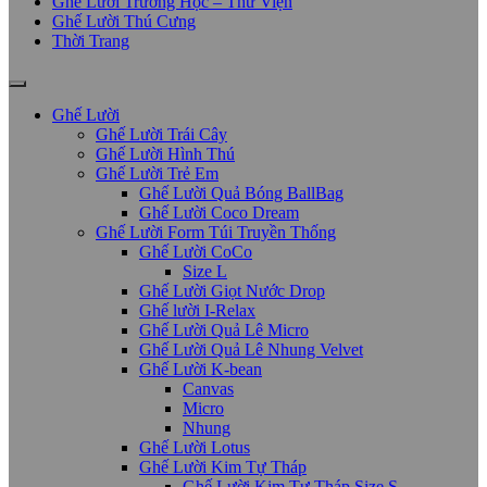
Ghế Lười Trường Học – Thư Viện
Ghế Lười Thú Cưng
Thời Trang
Ghế Lười
Ghế Lười Trái Cây
Ghế Lười Hình Thú
Ghế Lười Trẻ Em
Ghế Lười Quả Bóng BallBag
Ghế Lười Coco Dream
Ghế Lười Form Túi Truyền Thống
Ghế Lười CoCo
Size L
Ghế Lười Giọt Nước Drop
Ghế lười I-Relax
Ghế Lười Quả Lê Micro
Ghế Lười Quả Lê Nhung Velvet
Ghế Lười K-bean
Canvas
Micro
Nhung
Ghế Lười Lotus
Ghế Lười Kim Tự Tháp
Ghế Lười Kim Tự Tháp Size S