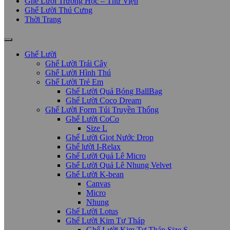
Ghế Lười Trường Học – Thư Viện
Ghế Lười Thú Cưng
Thời Trang
Ghế Lười
Ghế Lười Trái Cây
Ghế Lười Hình Thú
Ghế Lười Trẻ Em
Ghế Lười Quả Bóng BallBag
Ghế Lười Coco Dream
Ghế Lười Form Túi Truyền Thống
Ghế Lười CoCo
Size L
Ghế Lười Giọt Nước Drop
Ghế lười I-Relax
Ghế Lười Quả Lê Micro
Ghế Lười Quả Lê Nhung Velvet
Ghế Lười K-bean
Canvas
Micro
Nhung
Ghế Lười Lotus
Ghế Lười Kim Tự Tháp
Ghế Lười Kim Tự Tháp Size S