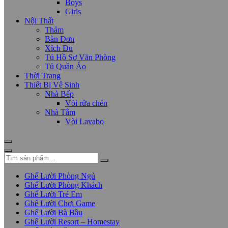
Boys
Girls
Nội Thất
Thảm
Bàn Đơn
Xích Đu
Tủ Hồ Sơ Văn Phòng
Tủ Quần Áo
Thời Trang
Thiết Bị Vệ Sinh
Nhà Bếp
Vòi rửa chén
Nhà Tắm
Vòi Lavabo
Ghế Lười Phòng Ngủ
Ghế Lười Phòng Khách
Ghế Lười Trẻ Em
Ghế Lười Chơi Game
Ghế Lười Bà Bầu
Ghế Lười Resort – Homestay