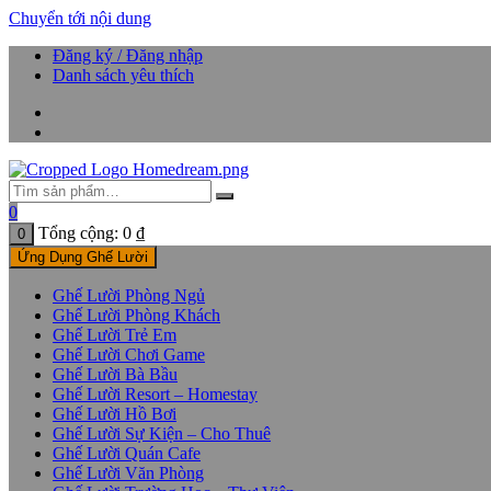
Chuyển tới nội dung
Đăng ký / Đăng nhập
Danh sách yêu thích
0
Tổng cộng:
0
₫
0
Ứng Dụng Ghế Lười
Ghế Lười Phòng Ngủ
Ghế Lười Phòng Khách
Ghế Lười Trẻ Em
Ghế Lười Chơi Game
Ghế Lười Bà Bầu
Ghế Lười Resort – Homestay
Ghế Lười Hồ Bơi
Ghế Lười Sự Kiện – Cho Thuê
Ghế Lười Quán Cafe
Ghế Lười Văn Phòng