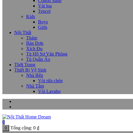
Cotton Satin
Vải lụa
Tencel
Kids
Boys
Girls
Nội Thất
Thảm
Bàn Đơn
Xích Đu
Tủ Hồ Sơ Văn Phòng
Tủ Quần Áo
Thời Trang
Thiết Bị Vệ Sinh
Nhà Bếp
Vòi rửa chén
Nhà Tắm
Vòi Lavabo
0
Tổng cộng:
0
₫
0