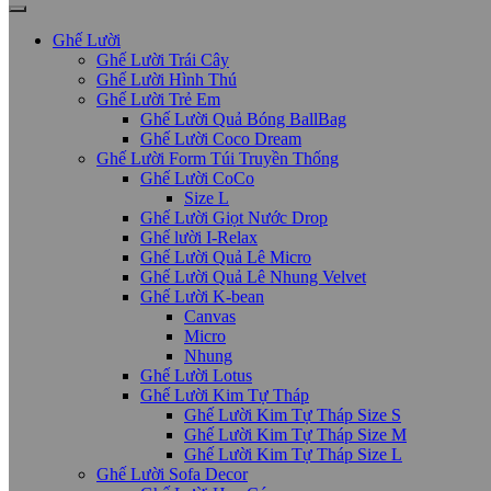
Ghế Lười
Ghế Lười Trái Cây
Ghế Lười Hình Thú
Ghế Lười Trẻ Em
Ghế Lười Quả Bóng BallBag
Ghế Lười Coco Dream
Ghế Lười Form Túi Truyền Thống
Ghế Lười CoCo
Size L
Ghế Lười Giọt Nước Drop
Ghế lười I-Relax
Ghế Lười Quả Lê Micro
Ghế Lười Quả Lê Nhung Velvet
Ghế Lười K-bean
Canvas
Micro
Nhung
Ghế Lười Lotus
Ghế Lười Kim Tự Tháp
Ghế Lười Kim Tự Tháp Size S
Ghế Lười Kim Tự Tháp Size M
Ghế Lười Kim Tự Tháp Size L
Ghế Lười Sofa Decor