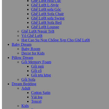
Ghế Lười Hoa Cúc
Ghế Lười L-Style
Ghế Lười sofa Góc
Ghế Lười Sofa Chair
Ghế Lười sofa Swing
Ghế Lười Sofa Bed
Ghế Lười Lounge
Ghế Lười Ngoài Trời
Vỏ Ghế Lười
Hạt Cao Su Non Chống Xẹp Cho Ghế Lười
Baby Dream
Baby Room
Decor for Kids
Pillow Dream
Gối Memory Foam
Gối ngủ
Gối cổ
Gối tựa lưng
Gối Sofa
Dream Bedding
Adult
Cotton Satin
Vải lụa
Tencel
Kids