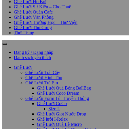
Ghế Lười Hồ Bơi
Ghế Lười Sự Kiện – Cho Thuê
Ghế Lười Quán Cafe
Ghế Lười Văn Phòng
Ghế Lười Trường Học – Thư Viện
Ghế Lười Thú Cưng
Thời Trang
Đăng ký / Đăng nhập
Danh sách yêu thích
Ghế Lười
Ghế Lười Trái Cây
Ghế Lười Hình Thú
Ghế Lười Trẻ Em
Ghế Lười Quả Bóng BallBag
Ghế Lười Coco Dream
Ghế Lười Form Túi Truyền Thống
Ghế Lười CoCo
Size L
Ghế Lười Giọt Nước Drop
Ghế lười I-Relax
Ghế Lười Quả Lê Micro