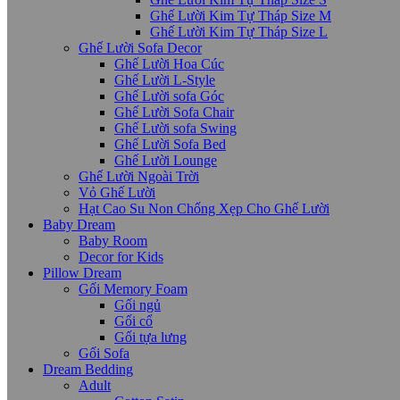
Ghế Lười Kim Tự Tháp Size M
Ghế Lười Kim Tự Tháp Size L
Ghế Lười Sofa Decor
Ghế Lười Hoa Cúc
Ghế Lười L-Style
Ghế Lười sofa Góc
Ghế Lười Sofa Chair
Ghế Lười sofa Swing
Ghế Lười Sofa Bed
Ghế Lười Lounge
Ghế Lười Ngoài Trời
Vỏ Ghế Lười
Hạt Cao Su Non Chống Xẹp Cho Ghế Lười
Baby Dream
Baby Room
Decor for Kids
Pillow Dream
Gối Memory Foam
Gối ngủ
Gối cổ
Gối tựa lưng
Gối Sofa
Dream Bedding
Adult