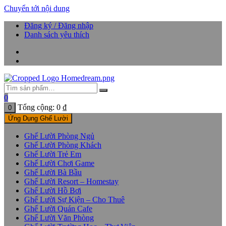
Chuyển tới nội dung
Đăng ký / Đăng nhập
Danh sách yêu thích
0
Tổng cộng:
0
₫
0
Ứng Dụng Ghế Lười
Ghế Lười Phòng Ngủ
Ghế Lười Phòng Khách
Ghế Lười Trẻ Em
Ghế Lười Chơi Game
Ghế Lười Bà Bầu
Ghế Lười Resort – Homestay
Ghế Lười Hồ Bơi
Ghế Lười Sự Kiện – Cho Thuê
Ghế Lười Quán Cafe
Ghế Lười Văn Phòng