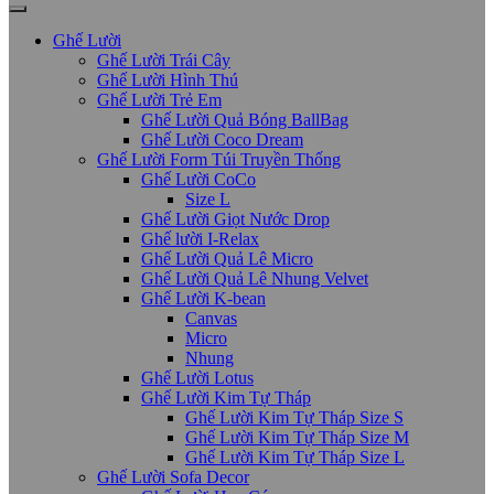
Ghế Lười
Ghế Lười Trái Cây
Ghế Lười Hình Thú
Ghế Lười Trẻ Em
Ghế Lười Quả Bóng BallBag
Ghế Lười Coco Dream
Ghế Lười Form Túi Truyền Thống
Ghế Lười CoCo
Size L
Ghế Lười Giọt Nước Drop
Ghế lười I-Relax
Ghế Lười Quả Lê Micro
Ghế Lười Quả Lê Nhung Velvet
Ghế Lười K-bean
Canvas
Micro
Nhung
Ghế Lười Lotus
Ghế Lười Kim Tự Tháp
Ghế Lười Kim Tự Tháp Size S
Ghế Lười Kim Tự Tháp Size M
Ghế Lười Kim Tự Tháp Size L
Ghế Lười Sofa Decor