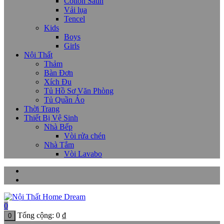
Cotton Satin
Vải lụa
Tencel
Kids
Boys
Girls
Nội Thất
Thảm
Bàn Đơn
Xích Đu
Tủ Hồ Sơ Văn Phòng
Tủ Quần Áo
Thời Trang
Thiết Bị Vệ Sinh
Nhà Bếp
Vòi rửa chén
Nhà Tắm
Vòi Lavabo
0
Tổng cộng:
0
₫
0