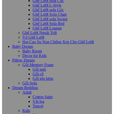
Ghế Lười Hoa Cúc
Ghế Lười L-Style
Ghế Lười sofa Góc
Ghế Lười Sofa Chair
Ghế Lười sofa Swing
Ghế Lười Sofa Bed
Ghế Lười Lounge
Ghế Lười Ngoài Trời
Vỏ Ghế Lười
Hạt Cao Su Non Chống Xẹp Cho Ghế Lười
Baby Dream
Baby Room
Decor for Kids
Pillow Dream
Gối Memory Foam
Gối ngủ
Gối cổ
Gối tựa lưng
Gối Sofa
Dream Bedding
Adult
Cotton Satin
Vải lụa
Tencel
Kids