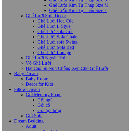
Ghế Lười Kim Tự Tháp Size M
Ghế Lười Kim Tự Tháp Size L
Ghế Lười Sofa Decor
Ghế Lười Hoa Cúc
Ghế Lười L-Style
Ghế Lười sofa Góc
Ghế Lười Sofa Chair
Ghế Lười sofa Swing
Ghế Lười Sofa Bed
Ghế Lười Lounge
Ghế Lười Ngoài Trời
Vỏ Ghế Lười
Hạt Cao Su Non Chống Xẹp Cho Ghế Lười
Baby Dream
Baby Room
Decor for Kids
Pillow Dream
Gối Memory Foam
Gối ngủ
Gối cổ
Gối tựa lưng
Gối Sofa
Dream Bedding
Adult