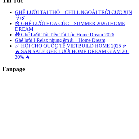
Tin Tức
GHẾ LƯỜI TAI THỎ – CHILL NGOÀI TRỜI CỰC XỊN
🐰🌿
🌼 GHẾ LƯỜI HOA CÚC – SUMMER 2026 | HOME
DREAM
🎁 Ghế Lười Túi Tiền Tài Lộc Home Dream 2026
Ghế lười I-Relax nhung êm ái – Home Dream
🎉 HỘI CHỢ QUỐC TẾ VIETBUILD HOME 2025 🎉
🔥 SĂN SALE GHẾ LƯỜI HOME DREAM GIẢM 20–
30% 🔥
Fanpage