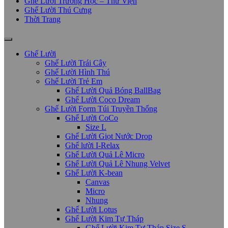
Ghế Lười Trường Học – Thư Viện
Ghế Lười Thú Cưng
Thời Trang
Ghế Lười
Ghế Lười Trái Cây
Ghế Lười Hình Thú
Ghế Lười Trẻ Em
Ghế Lười Quả Bóng BallBag
Ghế Lười Coco Dream
Ghế Lười Form Túi Truyền Thống
Ghế Lười CoCo
Size L
Ghế Lười Giọt Nước Drop
Ghế lười I-Relax
Ghế Lười Quả Lê Micro
Ghế Lười Quả Lê Nhung Velvet
Ghế Lười K-bean
Canvas
Micro
Nhung
Ghế Lười Lotus
Ghế Lười Kim Tự Tháp
Ghế Lười Kim Tự Tháp Size S