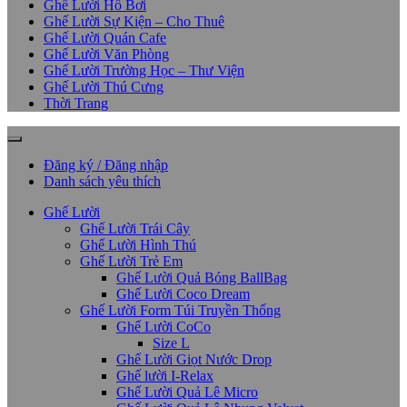
Ghế Lười Hồ Bơi
Ghế Lười Sự Kiện – Cho Thuê
Ghế Lười Quán Cafe
Ghế Lười Văn Phòng
Ghế Lười Trường Học – Thư Viện
Ghế Lười Thú Cưng
Thời Trang
Đăng ký / Đăng nhập
Danh sách yêu thích
Ghế Lười
Ghế Lười Trái Cây
Ghế Lười Hình Thú
Ghế Lười Trẻ Em
Ghế Lười Quả Bóng BallBag
Ghế Lười Coco Dream
Ghế Lười Form Túi Truyền Thống
Ghế Lười CoCo
Size L
Ghế Lười Giọt Nước Drop
Ghế lười I-Relax
Ghế Lười Quả Lê Micro