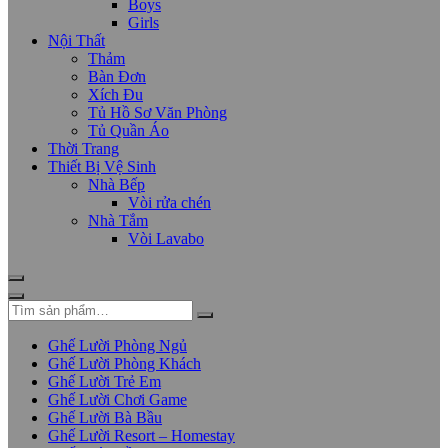
Boys
Girls
Nội Thất
Thảm
Bàn Đơn
Xích Đu
Tủ Hồ Sơ Văn Phòng
Tủ Quần Áo
Thời Trang
Thiết Bị Vệ Sinh
Nhà Bếp
Vòi rửa chén
Nhà Tắm
Vòi Lavabo
Ghế Lười Phòng Ngủ
Ghế Lười Phòng Khách
Ghế Lười Trẻ Em
Ghế Lười Chơi Game
Ghế Lười Bà Bầu
Ghế Lười Resort – Homestay