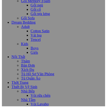
Gối Memory Foam
Gối ngủ
Gối cổ
Gối tựa lưng
Gối Sofa
Dream Bedding
Adult
Cotton Satin
Vải lụa
Tencel
Kids
Boys
Girls
Nội Thất
Thảm
Bàn Đơn
Xích Đu
Tủ Hồ Sơ Văn Phòng
Tủ Quần Áo
Thời Trang
Thiết Bị Vệ Sinh
Nhà Bếp
Vòi rửa chén
Nhà Tắm
Vòi Lavabo