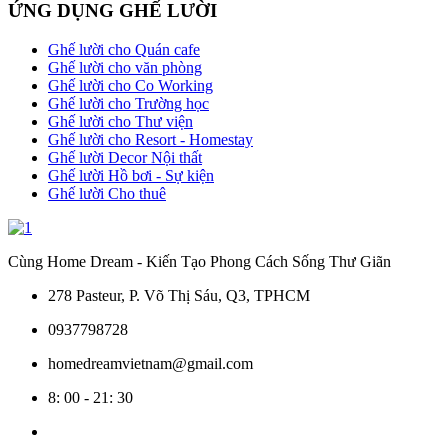
ỨNG DỤNG GHẾ LƯỜI
Ghế lười cho Quán cafe
Ghế lười cho văn phòng
Ghế lười cho Co Working
Ghế lười cho Trường học
Ghế lười cho Thư viện
Ghế lười cho Resort - Homestay
Ghế lười Decor Nội thất
Ghế lười Hồ bơi - Sự kiện
Ghế lười Cho thuê
Cùng Home Dream - Kiến Tạo Phong Cách Sống Thư Giãn
278 Pasteur, P. Võ Thị Sáu, Q3, TPHCM
0937798728
homedreamvietnam@gmail.com
8: 00 - 21: 30