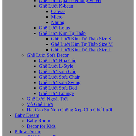
Ghế Lười Quả Lê Nhung Velvet
Ghế Lười K-bean
Canvas
Micro
Nhung
Ghế Lười Lotus
Ghế Lười Kim Tự Tháp
Ghế Lười Kim Tự Tháp Size S
Ghế Lười Kim Tự Tháp Size M
Ghế Lười Kim Tự Tháp Size L
Ghế Lười Sofa Decor
Ghế Lười Hoa Cúc
Ghế Lười L-Style
Ghế Lười sofa Góc
Ghế Lười Sofa Chair
Ghế Lười sofa Swing
Ghế Lười Sofa Bed
Ghế Lười Lounge
Ghế Lười Ngoài Trời
Vỏ Ghế Lười
Hạt Cao Su Non Chống Xẹp Cho Ghế Lười
Baby Dream
Baby Room
Decor for Kids
Pillow Dream