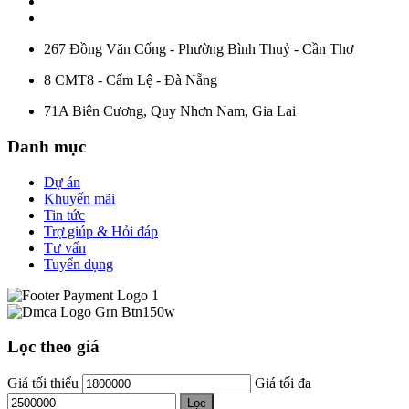
267 Đồng Văn Cống - Phường Bình Thuỷ - Cần Thơ
8 CMT8 - Cẩm Lệ - Đà Nẵng
71A Biên Cương, Quy Nhơn Nam, Gia Lai
Danh mục
Dự án
Khuyến mãi
Tin tức
Trợ giúp & Hỏi đáp
Tư vấn
Tuyển dụng
Lọc theo giá
Giá tối thiểu
Giá tối đa
Lọc