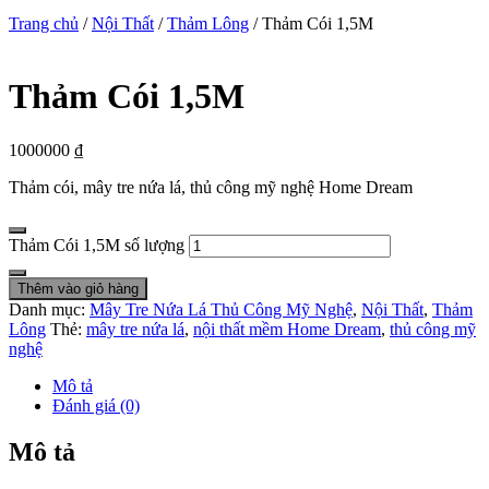
Trang chủ
/
Nội Thất
/
Thảm Lông
/ Thảm Cói 1,5M
Thảm Cói 1,5M
1000000
₫
Thảm cói, mây tre nứa lá, thủ công mỹ nghệ Home Dream
Thảm Cói 1,5M số lượng
Thêm vào giỏ hàng
Danh mục:
Mây Tre Nứa Lá Thủ Công Mỹ Nghệ
,
Nội Thất
,
Thảm
Lông
Thẻ:
mây tre nứa lá
,
nội thất mềm Home Dream
,
thủ công mỹ
nghệ
Mô tả
Đánh giá (0)
Mô tả