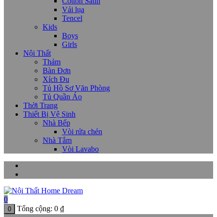
Cotton Satin
Vải lụa
Tencel
Kids
Boys
Girls
Nội Thất
Thảm
Bàn Đơn
Xích Đu
Tủ Hồ Sơ Văn Phòng
Tủ Quần Áo
Thời Trang
Thiết Bị Vệ Sinh
Nhà Bếp
Vòi rửa chén
Nhà Tắm
Vòi Lavabo
0
Tổng cộng:
0
₫
0