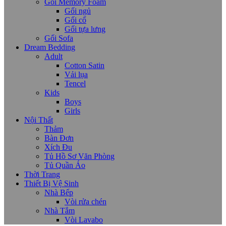
Gối Memory Foam
Gối ngủ
Gối cổ
Gối tựa lưng
Gối Sofa
Dream Bedding
Adult
Cotton Satin
Vải lụa
Tencel
Kids
Boys
Girls
Nội Thất
Thảm
Bàn Đơn
Xích Đu
Tủ Hồ Sơ Văn Phòng
Tủ Quần Áo
Thời Trang
Thiết Bị Vệ Sinh
Nhà Bếp
Vòi rửa chén
Nhà Tắm
Vòi Lavabo