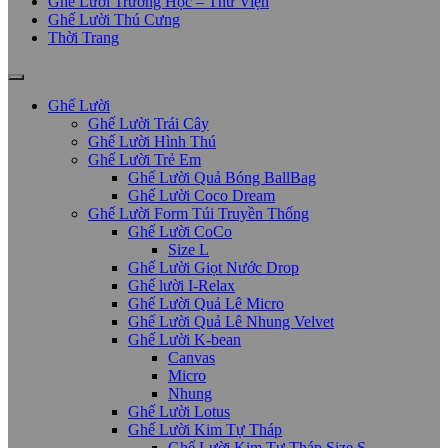
Ghế Lười Trường Học – Thư Viện
Ghế Lười Thú Cưng
Thời Trang
Ghế Lười
Ghế Lười Trái Cây
Ghế Lười Hình Thú
Ghế Lười Trẻ Em
Ghế Lười Quả Bóng BallBag
Ghế Lười Coco Dream
Ghế Lười Form Túi Truyền Thống
Ghế Lười CoCo
Size L
Ghế Lười Giọt Nước Drop
Ghế lười I-Relax
Ghế Lười Quả Lê Micro
Ghế Lười Quả Lê Nhung Velvet
Ghế Lười K-bean
Canvas
Micro
Nhung
Ghế Lười Lotus
Ghế Lười Kim Tự Tháp
Ghế Lười Kim Tự Tháp Size S