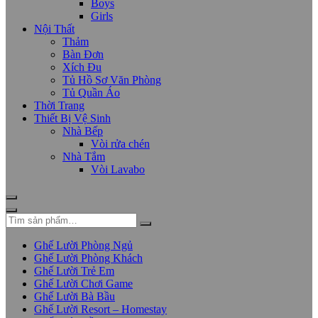
Boys
Girls
Nội Thất
Thảm
Bàn Đơn
Xích Đu
Tủ Hồ Sơ Văn Phòng
Tủ Quần Áo
Thời Trang
Thiết Bị Vệ Sinh
Nhà Bếp
Vòi rửa chén
Nhà Tắm
Vòi Lavabo
Ghế Lười Phòng Ngủ
Ghế Lười Phòng Khách
Ghế Lười Trẻ Em
Ghế Lười Chơi Game
Ghế Lười Bà Bầu
Ghế Lười Resort – Homestay