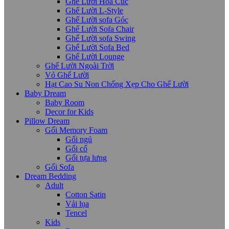
Ghế Lười Hoa Cúc
Ghế Lười L-Style
Ghế Lười sofa Góc
Ghế Lười Sofa Chair
Ghế Lười sofa Swing
Ghế Lười Sofa Bed
Ghế Lười Lounge
Ghế Lười Ngoài Trời
Vỏ Ghế Lười
Hạt Cao Su Non Chống Xẹp Cho Ghế Lười
Baby Dream
Baby Room
Decor for Kids
Pillow Dream
Gối Memory Foam
Gối ngủ
Gối cổ
Gối tựa lưng
Gối Sofa
Dream Bedding
Adult
Cotton Satin
Vải lụa
Tencel
Kids