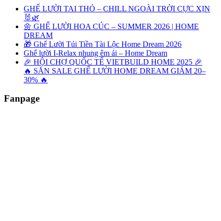
GHẾ LƯỜI TAI THỎ – CHILL NGOÀI TRỜI CỰC XỊN
🐰🌿
🌼 GHẾ LƯỜI HOA CÚC – SUMMER 2026 | HOME
DREAM
🎁 Ghế Lười Túi Tiền Tài Lộc Home Dream 2026
Ghế lười I-Relax nhung êm ái – Home Dream
🎉 HỘI CHỢ QUỐC TẾ VIETBUILD HOME 2025 🎉
🔥 SĂN SALE GHẾ LƯỜI HOME DREAM GIẢM 20–
30% 🔥
Fanpage