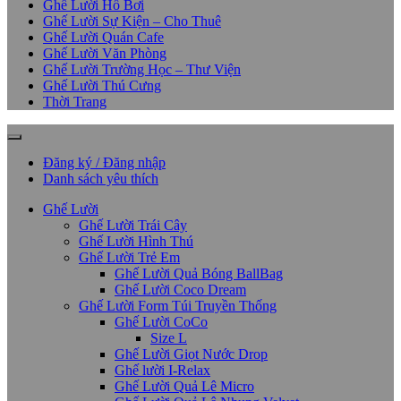
Ghế Lười Hồ Bơi
Ghế Lười Sự Kiện – Cho Thuê
Ghế Lười Quán Cafe
Ghế Lười Văn Phòng
Ghế Lười Trường Học – Thư Viện
Ghế Lười Thú Cưng
Thời Trang
Đăng ký / Đăng nhập
Danh sách yêu thích
Ghế Lười
Ghế Lười Trái Cây
Ghế Lười Hình Thú
Ghế Lười Trẻ Em
Ghế Lười Quả Bóng BallBag
Ghế Lười Coco Dream
Ghế Lười Form Túi Truyền Thống
Ghế Lười CoCo
Size L
Ghế Lười Giọt Nước Drop
Ghế lười I-Relax
Ghế Lười Quả Lê Micro