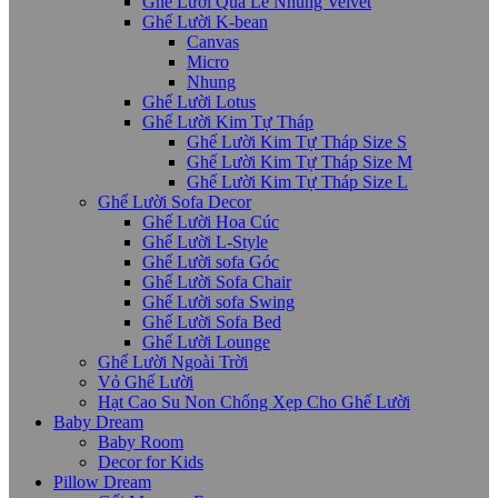
Ghế Lười Quả Lê Nhung Velvet
Ghế Lười K-bean
Canvas
Micro
Nhung
Ghế Lười Lotus
Ghế Lười Kim Tự Tháp
Ghế Lười Kim Tự Tháp Size S
Ghế Lười Kim Tự Tháp Size M
Ghế Lười Kim Tự Tháp Size L
Ghế Lười Sofa Decor
Ghế Lười Hoa Cúc
Ghế Lười L-Style
Ghế Lười sofa Góc
Ghế Lười Sofa Chair
Ghế Lười sofa Swing
Ghế Lười Sofa Bed
Ghế Lười Lounge
Ghế Lười Ngoài Trời
Vỏ Ghế Lười
Hạt Cao Su Non Chống Xẹp Cho Ghế Lười
Baby Dream
Baby Room
Decor for Kids
Pillow Dream