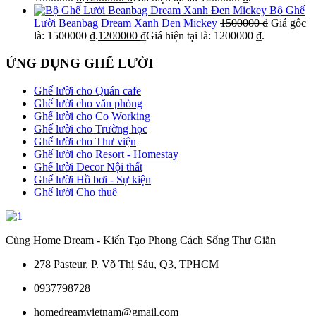
Bộ Ghế
Lười Beanbag Dream Xanh Đen Mickey
1500000
₫
Giá gốc
là: 1500000 ₫.
1200000
₫
Giá hiện tại là: 1200000 ₫.
ỨNG DỤNG GHẾ LƯỜI
Ghế lười cho Quán cafe
Ghế lười cho văn phòng
Ghế lười cho Co Working
Ghế lười cho Trường học
Ghế lười cho Thư viện
Ghế lười cho Resort - Homestay
Ghế lười Decor Nội thất
Ghế lười Hồ bơi - Sự kiện
Ghế lười Cho thuê
Cùng Home Dream - Kiến Tạo Phong Cách Sống Thư Giãn
278 Pasteur, P. Võ Thị Sáu, Q3, TPHCM
0937798728
homedreamvietnam@gmail.com