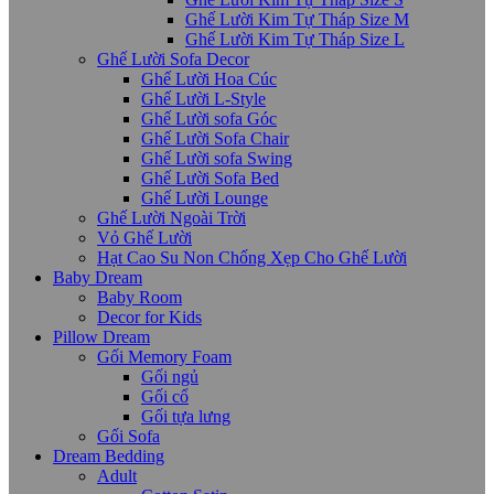
Ghế Lười Kim Tự Tháp Size M
Ghế Lười Kim Tự Tháp Size L
Ghế Lười Sofa Decor
Ghế Lười Hoa Cúc
Ghế Lười L-Style
Ghế Lười sofa Góc
Ghế Lười Sofa Chair
Ghế Lười sofa Swing
Ghế Lười Sofa Bed
Ghế Lười Lounge
Ghế Lười Ngoài Trời
Vỏ Ghế Lười
Hạt Cao Su Non Chống Xẹp Cho Ghế Lười
Baby Dream
Baby Room
Decor for Kids
Pillow Dream
Gối Memory Foam
Gối ngủ
Gối cổ
Gối tựa lưng
Gối Sofa
Dream Bedding
Adult