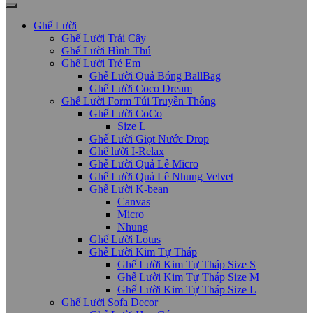
Ghế Lười
Ghế Lười Trái Cây
Ghế Lười Hình Thú
Ghế Lười Trẻ Em
Ghế Lười Quả Bóng BallBag
Ghế Lười Coco Dream
Ghế Lười Form Túi Truyền Thống
Ghế Lười CoCo
Size L
Ghế Lười Giọt Nước Drop
Ghế lười I-Relax
Ghế Lười Quả Lê Micro
Ghế Lười Quả Lê Nhung Velvet
Ghế Lười K-bean
Canvas
Micro
Nhung
Ghế Lười Lotus
Ghế Lười Kim Tự Tháp
Ghế Lười Kim Tự Tháp Size S
Ghế Lười Kim Tự Tháp Size M
Ghế Lười Kim Tự Tháp Size L
Ghế Lười Sofa Decor