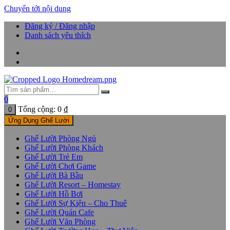
Chuyển tới nội dung
Đăng ký / Đăng nhập
Danh sách yêu thích
0
Tổng cộng:
0
₫
0
Ứng Dụng Ghế Lười
Ghế Lười Phòng Ngủ
Ghế Lười Phòng Khách
Ghế Lười Trẻ Em
Ghế Lười Chơi Game
Ghế Lười Bà Bầu
Ghế Lười Resort – Homestay
Ghế Lười Hồ Bơi
Ghế Lười Sự Kiện – Cho Thuê
Ghế Lười Quán Cafe
Ghế Lười Văn Phòng