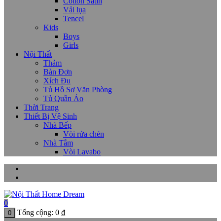
Cotton Satin
Vải lụa
Tencel
Kids
Boys
Girls
Nội Thất
Thảm
Bàn Đơn
Xích Đu
Tủ Hồ Sơ Văn Phòng
Tủ Quần Áo
Thời Trang
Thiết Bị Vệ Sinh
Nhà Bếp
Vòi rửa chén
Nhà Tắm
Vòi Lavabo
0
Tổng cộng:
0
₫
0