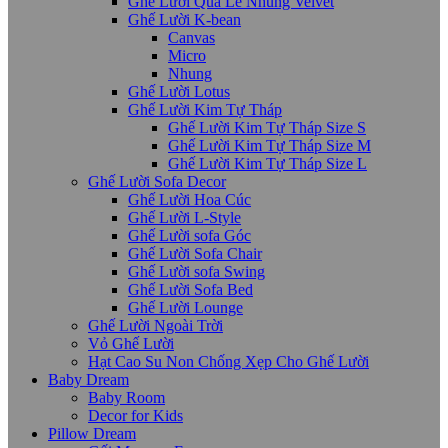
Ghế Lười Quả Lê Nhung Velvet
Ghế Lười K-bean
Canvas
Micro
Nhung
Ghế Lười Lotus
Ghế Lười Kim Tự Tháp
Ghế Lười Kim Tự Tháp Size S
Ghế Lười Kim Tự Tháp Size M
Ghế Lười Kim Tự Tháp Size L
Ghế Lười Sofa Decor
Ghế Lười Hoa Cúc
Ghế Lười L-Style
Ghế Lười sofa Góc
Ghế Lười Sofa Chair
Ghế Lười sofa Swing
Ghế Lười Sofa Bed
Ghế Lười Lounge
Ghế Lười Ngoài Trời
Vỏ Ghế Lười
Hạt Cao Su Non Chống Xẹp Cho Ghế Lười
Baby Dream
Baby Room
Decor for Kids
Pillow Dream