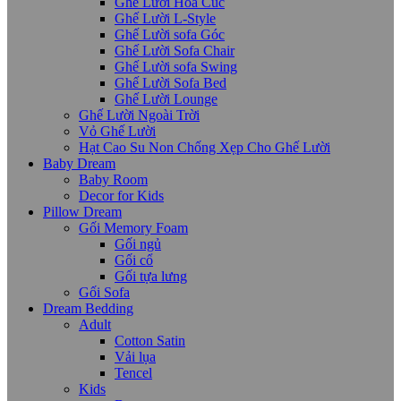
Ghế Lười Hoa Cúc
Ghế Lười L-Style
Ghế Lười sofa Góc
Ghế Lười Sofa Chair
Ghế Lười sofa Swing
Ghế Lười Sofa Bed
Ghế Lười Lounge
Ghế Lười Ngoài Trời
Vỏ Ghế Lười
Hạt Cao Su Non Chống Xẹp Cho Ghế Lười
Baby Dream
Baby Room
Decor for Kids
Pillow Dream
Gối Memory Foam
Gối ngủ
Gối cổ
Gối tựa lưng
Gối Sofa
Dream Bedding
Adult
Cotton Satin
Vải lụa
Tencel
Kids