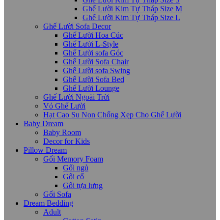
Ghế Lười Kim Tự Tháp Size M
Ghế Lười Kim Tự Tháp Size L
Ghế Lười Sofa Decor
Ghế Lười Hoa Cúc
Ghế Lười L-Style
Ghế Lười sofa Góc
Ghế Lười Sofa Chair
Ghế Lười sofa Swing
Ghế Lười Sofa Bed
Ghế Lười Lounge
Ghế Lười Ngoài Trời
Vỏ Ghế Lười
Hạt Cao Su Non Chống Xẹp Cho Ghế Lười
Baby Dream
Baby Room
Decor for Kids
Pillow Dream
Gối Memory Foam
Gối ngủ
Gối cổ
Gối tựa lưng
Gối Sofa
Dream Bedding
Adult