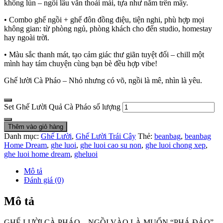
không lún – ngồi lâu vẫn thoải mái, tựa như nằm trên mây.
• Combo ghế ngồi + ghế đôn đồng điệu, tiện nghi, phù hợp mọi
không gian: từ phòng ngủ, phòng khách cho đến studio, homestay
hay ngoài trời.
• Màu sắc thanh mát, tạo cảm giác thư giãn tuyệt đối – chill một
mình hay tám chuyện cùng bạn bè đều hợp vibe!
Ghế lười Cà Pháo – Nhỏ nhưng có võ, ngồi là mê, nhìn là yêu.
Set Ghế Lười Quả Cà Pháo số lượng
Thêm vào giỏ hàng
Danh mục:
Ghế Lười
,
Ghế Lười Trái Cây
Thẻ:
beanbag
,
beanbag
Home Dream
,
ghe luoi
,
ghe luoi cao su non
,
ghe luoi chong xep
,
ghe luoi home dream
,
gheluoi
Mô tả
Đánh giá (0)
Mô tả
GHẾ LƯỜI CÀ PHÁO – NGỒI VÀO LÀ MUỐN “PHÁ ĐẢO”