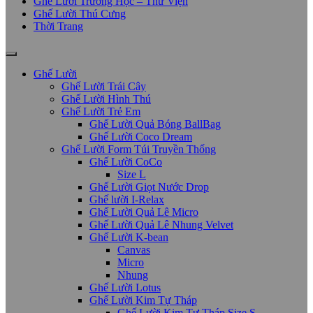
Ghế Lười Trường Học – Thư Viện
Ghế Lười Thú Cưng
Thời Trang
Ghế Lười
Ghế Lười Trái Cây
Ghế Lười Hình Thú
Ghế Lười Trẻ Em
Ghế Lười Quả Bóng BallBag
Ghế Lười Coco Dream
Ghế Lười Form Túi Truyền Thống
Ghế Lười CoCo
Size L
Ghế Lười Giọt Nước Drop
Ghế lười I-Relax
Ghế Lười Quả Lê Micro
Ghế Lười Quả Lê Nhung Velvet
Ghế Lười K-bean
Canvas
Micro
Nhung
Ghế Lười Lotus
Ghế Lười Kim Tự Tháp
Ghế Lười Kim Tự Tháp Size S