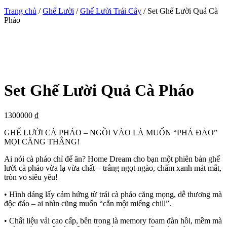
Trang chủ
/
Ghế Lười
/
Ghế Lười Trái Cây
/ Set Ghế Lười Quả Cà
Pháo
Set Ghế Lười Quả Cà Pháo
1300000
₫
GHẾ LƯỜI CÀ PHÁO – NGỒI VÀO LÀ MUỐN “PHÁ ĐẢO”
MỌI CĂNG THẲNG!
Ai nói cà pháo chỉ để ăn? Home Dream cho bạn một phiên bản ghế
lười cà pháo vừa lạ vừa chất – trắng ngọt ngào, chấm xanh mát mắt,
tròn vo siêu yêu!
• Hình dáng lấy cảm hứng từ trái cà pháo căng mọng, dễ thương mà
độc đáo – ai nhìn cũng muốn “cắn một miếng chill”.
• Chất liệu vải cao cấp, bên trong là memory foam đàn hồi, mềm mà