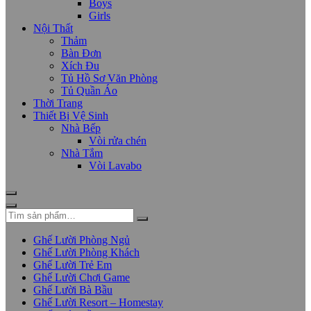
Boys
Girls
Nội Thất
Thảm
Bàn Đơn
Xích Đu
Tủ Hồ Sơ Văn Phòng
Tủ Quần Áo
Thời Trang
Thiết Bị Vệ Sinh
Nhà Bếp
Vòi rửa chén
Nhà Tắm
Vòi Lavabo
Ghế Lười Phòng Ngủ
Ghế Lười Phòng Khách
Ghế Lười Trẻ Em
Ghế Lười Chơi Game
Ghế Lười Bà Bầu
Ghế Lười Resort – Homestay