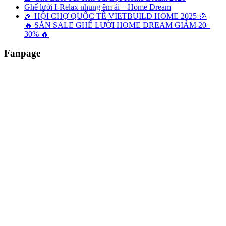
Ghế lười I-Relax nhung êm ái – Home Dream
🎉 HỘI CHỢ QUỐC TẾ VIETBUILD HOME 2025 🎉
🔥 SĂN SALE GHẾ LƯỜI HOME DREAM GIẢM 20–
30% 🔥
Fanpage