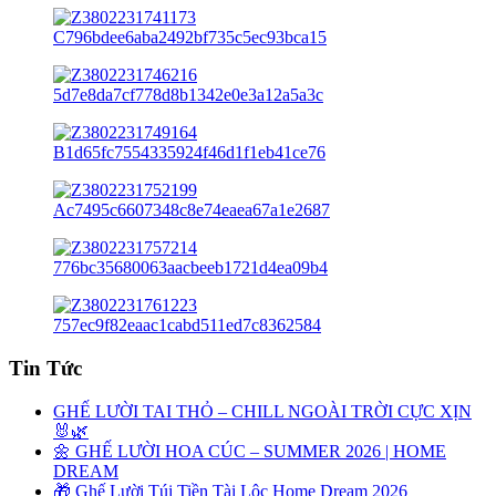
Tin Tức
GHẾ LƯỜI TAI THỎ – CHILL NGOÀI TRỜI CỰC XỊN
🐰🌿
🌼 GHẾ LƯỜI HOA CÚC – SUMMER 2026 | HOME
DREAM
🎁 Ghế Lười Túi Tiền Tài Lộc Home Dream 2026