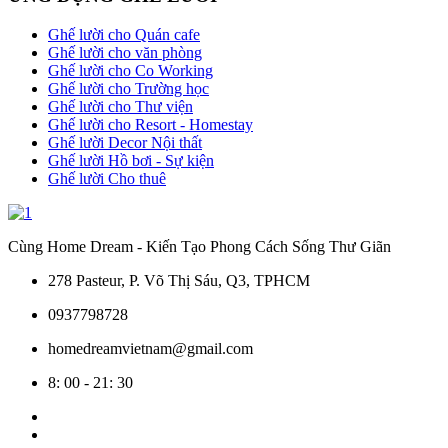
Ghế lười cho Quán cafe
Ghế lười cho văn phòng
Ghế lười cho Co Working
Ghế lười cho Trường học
Ghế lười cho Thư viện
Ghế lười cho Resort - Homestay
Ghế lười Decor Nội thất
Ghế lười Hồ bơi - Sự kiện
Ghế lười Cho thuê
Cùng Home Dream - Kiến Tạo Phong Cách Sống Thư Giãn
278 Pasteur, P. Võ Thị Sáu, Q3, TPHCM
0937798728
homedreamvietnam@gmail.com
8: 00 - 21: 30