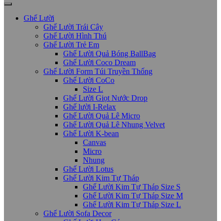
Ghế Lười
Ghế Lười Trái Cây
Ghế Lười Hình Thú
Ghế Lười Trẻ Em
Ghế Lười Quả Bóng BallBag
Ghế Lười Coco Dream
Ghế Lười Form Túi Truyền Thống
Ghế Lười CoCo
Size L
Ghế Lười Giọt Nước Drop
Ghế lười I-Relax
Ghế Lười Quả Lê Micro
Ghế Lười Quả Lê Nhung Velvet
Ghế Lười K-bean
Canvas
Micro
Nhung
Ghế Lười Lotus
Ghế Lười Kim Tự Tháp
Ghế Lười Kim Tự Tháp Size S
Ghế Lười Kim Tự Tháp Size M
Ghế Lười Kim Tự Tháp Size L
Ghế Lười Sofa Decor