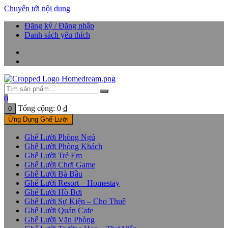
Chuyển tới nội dung
Đăng ký / Đăng nhập
Danh sách yêu thích
0
Tổng cộng:
0
₫
0
Ứng Dụng Ghế Lười
Ghế Lười Phòng Ngủ
Ghế Lười Phòng Khách
Ghế Lười Trẻ Em
Ghế Lười Chơi Game
Ghế Lười Bà Bầu
Ghế Lười Resort – Homestay
Ghế Lười Hồ Bơi
Ghế Lười Sự Kiện – Cho Thuê
Ghế Lười Quán Cafe
Ghế Lười Văn Phòng