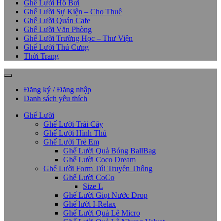
Ghế Lười Hồ Bơi
Ghế Lười Sự Kiện – Cho Thuê
Ghế Lười Quán Cafe
Ghế Lười Văn Phòng
Ghế Lười Trường Học – Thư Viện
Ghế Lười Thú Cưng
Thời Trang
Đăng ký / Đăng nhập
Danh sách yêu thích
Ghế Lười
Ghế Lười Trái Cây
Ghế Lười Hình Thú
Ghế Lười Trẻ Em
Ghế Lười Quả Bóng BallBag
Ghế Lười Coco Dream
Ghế Lười Form Túi Truyền Thống
Ghế Lười CoCo
Size L
Ghế Lười Giọt Nước Drop
Ghế lười I-Relax
Ghế Lười Quả Lê Micro