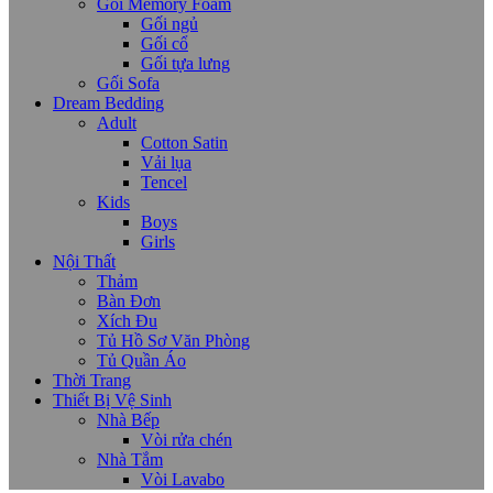
Gối Memory Foam
Gối ngủ
Gối cổ
Gối tựa lưng
Gối Sofa
Dream Bedding
Adult
Cotton Satin
Vải lụa
Tencel
Kids
Boys
Girls
Nội Thất
Thảm
Bàn Đơn
Xích Đu
Tủ Hồ Sơ Văn Phòng
Tủ Quần Áo
Thời Trang
Thiết Bị Vệ Sinh
Nhà Bếp
Vòi rửa chén
Nhà Tắm
Vòi Lavabo