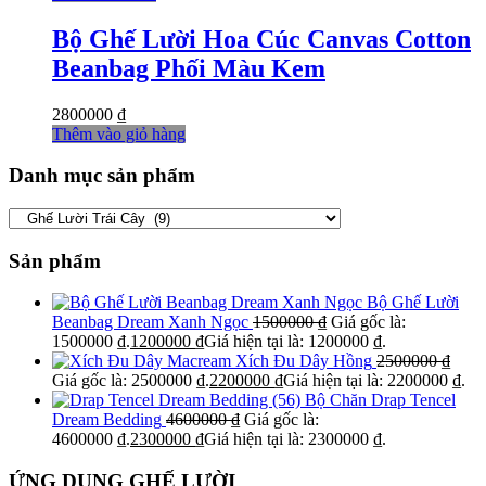
Bộ Ghế Lười Hoa Cúc Canvas Cotton
Beanbag Phối Màu Kem
2800000
₫
Thêm vào giỏ hàng
Danh mục sản phẩm
Sản phẩm
Bộ Ghế Lười
Beanbag Dream Xanh Ngọc
1500000
₫
Giá gốc là:
1500000 ₫.
1200000
₫
Giá hiện tại là: 1200000 ₫.
Xích Đu Dây Hồng
2500000
₫
Giá gốc là: 2500000 ₫.
2200000
₫
Giá hiện tại là: 2200000 ₫.
Bộ Chăn Drap Tencel
Dream Bedding
4600000
₫
Giá gốc là:
4600000 ₫.
2300000
₫
Giá hiện tại là: 2300000 ₫.
ỨNG DỤNG GHẾ LƯỜI