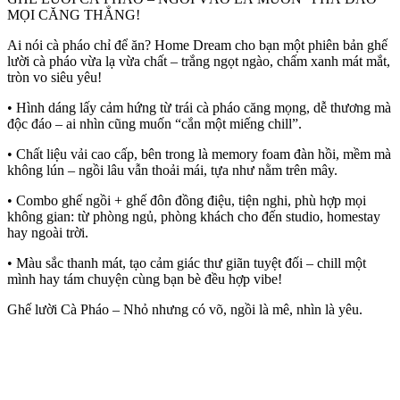
MỌI CĂNG THẲNG!
Ai nói cà pháo chỉ để ăn? Home Dream cho bạn một phiên bản ghế
lười cà pháo vừa lạ vừa chất – trắng ngọt ngào, chấm xanh mát mắt,
tròn vo siêu yêu!
• Hình dáng lấy cảm hứng từ trái cà pháo căng mọng, dễ thương mà
độc đáo – ai nhìn cũng muốn “cắn một miếng chill”.
• Chất liệu vải cao cấp, bên trong là memory foam đàn hồi, mềm mà
không lún – ngồi lâu vẫn thoải mái, tựa như nằm trên mây.
• Combo ghế ngồi + ghế đôn đồng điệu, tiện nghi, phù hợp mọi
không gian: từ phòng ngủ, phòng khách cho đến studio, homestay
hay ngoài trời.
• Màu sắc thanh mát, tạo cảm giác thư giãn tuyệt đối – chill một
mình hay tám chuyện cùng bạn bè đều hợp vibe!
Ghế lười Cà Pháo – Nhỏ nhưng có võ, ngồi là mê, nhìn là yêu.