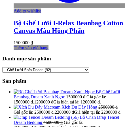
Add to wishlist
Bộ Ghế Lười I-Relax Beanbag Cotton
Canvas Màu Hồng Phấn
1500000
₫
Thêm vào giỏ hàng
Danh mục sản phẩm
Sản phẩm
Bộ Ghế Lười
Beanbag Dream Xanh Ngọc
1500000
₫
Giá gốc là:
1500000 ₫.
1200000
₫
Giá hiện tại là: 1200000 ₫.
Xích Đu Dây Hồng
2500000
₫
Giá gốc là: 2500000 ₫.
2200000
₫
Giá hiện tại là: 2200000 ₫.
Bộ Chăn Drap Tencel
Dream Bedding
4600000
₫
Giá gốc là: