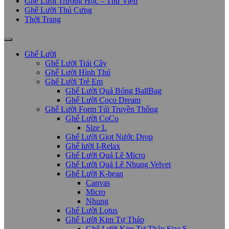
Ghế Lười Trường Học – Thư Viện
Ghế Lười Thú Cưng
Thời Trang
Ghế Lười
Ghế Lười Trái Cây
Ghế Lười Hình Thú
Ghế Lười Trẻ Em
Ghế Lười Quả Bóng BallBag
Ghế Lười Coco Dream
Ghế Lười Form Túi Truyền Thống
Ghế Lười CoCo
Size L
Ghế Lười Giọt Nước Drop
Ghế lười I-Relax
Ghế Lười Quả Lê Micro
Ghế Lười Quả Lê Nhung Velvet
Ghế Lười K-bean
Canvas
Micro
Nhung
Ghế Lười Lotus
Ghế Lười Kim Tự Tháp
Ghế Lười Kim Tự Tháp Size S