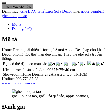
Thêm vào giỏ hàng
Danh mục:
Ghế Lười
,
Ghế Lười Sofa Decor
Thẻ:
apple beanbag
,
ghe luoi qua tao
Mô tả
Đánh giá (0)
Mô tả
Home Dream giới thiệu 1 form ghế mới Apple Beanbag cho khách
Decor phòng, góc thư giãn đẹp chuẩn. Thay thế ghế sofa truyền
thống.
Bạn có thể đặt theo màu sắc
Kích thước chuẩn sofa đơn: 90*75*75*40 cm
Showroom Home Dream: 272A Pasteur Q3, TPHCM
Hotline: 093 779 87 28
www.homedream.vn
ghe luoi qua tao, ghế lười quả táo, apple beanbag
Đánh giá