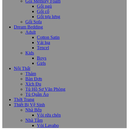
Gối Memory Foam
Gối ngủ
Gối cổ
Gối tựa lưng
Gối Sofa
Dream Bedding
Adult
Cotton Satin
Vải lụa
Tencel
Kids
Boys
Girls
Nội Thất
Thảm
Bàn Đơn
Xích Đu
Tủ Hồ Sơ Văn Phòng
Tủ Quần Áo
Thời Trang
Thiết Bị Vệ Sinh
Nhà Bếp
Vòi rửa chén
Nhà Tắm
Vòi Lavabo