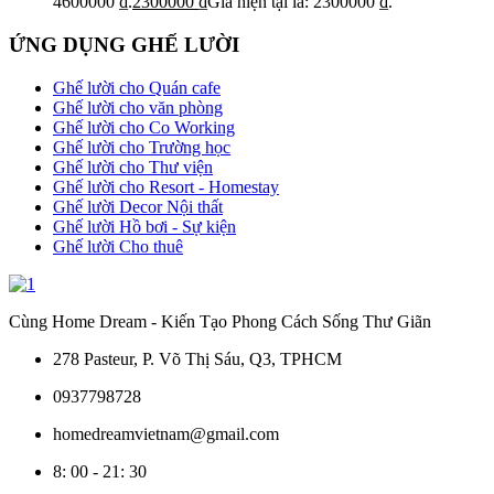
4600000 ₫.
2300000
₫
Giá hiện tại là: 2300000 ₫.
ỨNG DỤNG GHẾ LƯỜI
Ghế lười cho Quán cafe
Ghế lười cho văn phòng
Ghế lười cho Co Working
Ghế lười cho Trường học
Ghế lười cho Thư viện
Ghế lười cho Resort - Homestay
Ghế lười Decor Nội thất
Ghế lười Hồ bơi - Sự kiện
Ghế lười Cho thuê
Cùng Home Dream - Kiến Tạo Phong Cách Sống Thư Giãn
278 Pasteur, P. Võ Thị Sáu, Q3, TPHCM
0937798728
homedreamvietnam@gmail.com
8: 00 - 21: 30