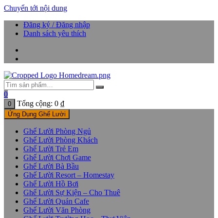
Chuyển tới nội dung
Đăng ký / Đăng nhập
Danh sách yêu thích
0
Tổng cộng:
0
₫
0
Ứng Dụng Ghế Lười
Ghế Lười Phòng Ngủ
Ghế Lười Phòng Khách
Ghế Lười Trẻ Em
Ghế Lười Chơi Game
Ghế Lười Bà Bầu
Ghế Lười Resort – Homestay
Ghế Lười Hồ Bơi
Ghế Lười Sự Kiện – Cho Thuê
Ghế Lười Quán Cafe
Ghế Lười Văn Phòng