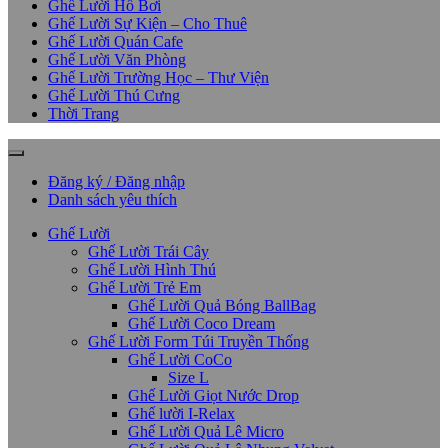
Ghế Lười Hồ Bơi
Ghế Lười Sự Kiện – Cho Thuê
Ghế Lười Quán Cafe
Ghế Lười Văn Phòng
Ghế Lười Trường Học – Thư Viện
Ghế Lười Thú Cưng
Thời Trang
Đăng ký / Đăng nhập
Danh sách yêu thích
Ghế Lười
Ghế Lười Trái Cây
Ghế Lười Hình Thú
Ghế Lười Trẻ Em
Ghế Lười Quả Bóng BallBag
Ghế Lười Coco Dream
Ghế Lười Form Túi Truyền Thống
Ghế Lười CoCo
Size L
Ghế Lười Giọt Nước Drop
Ghế lười I-Relax
Ghế Lười Quả Lê Micro