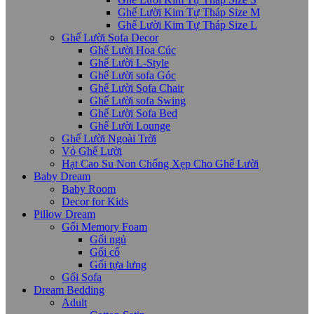
Ghế Lười Kim Tự Tháp Size M
Ghế Lười Kim Tự Tháp Size L
Ghế Lười Sofa Decor
Ghế Lười Hoa Cúc
Ghế Lười L-Style
Ghế Lười sofa Góc
Ghế Lười Sofa Chair
Ghế Lười sofa Swing
Ghế Lười Sofa Bed
Ghế Lười Lounge
Ghế Lười Ngoài Trời
Vỏ Ghế Lười
Hạt Cao Su Non Chống Xẹp Cho Ghế Lười
Baby Dream
Baby Room
Decor for Kids
Pillow Dream
Gối Memory Foam
Gối ngủ
Gối cổ
Gối tựa lưng
Gối Sofa
Dream Bedding
Adult