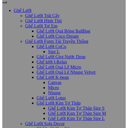
Ghế Lười
Ghế Lười Trái Cây
Ghế Lười Hình Thú
Ghế Lười Trẻ Em
Ghế Lười Quả Bóng BallBag
Ghế Lười Coco Dream
Ghế Lười Form Túi Truyền Thống
Ghế Lười CoCo
Size L
Ghế Lười Giọt Nước Drop
Ghế lười I-Relax
Ghế Lười Quả Lê Micro
Ghế Lười Quả Lê Nhung Velvet
Ghế Lười K-bean
Canvas
Micro
Nhung
Ghế Lười Lotus
Ghế Lười Kim Tự Tháp
Ghế Lười Kim Tự Tháp Size S
Ghế Lười Kim Tự Tháp Size M
Ghế Lười Kim Tự Tháp Size L
Ghế Lười Sofa Decor