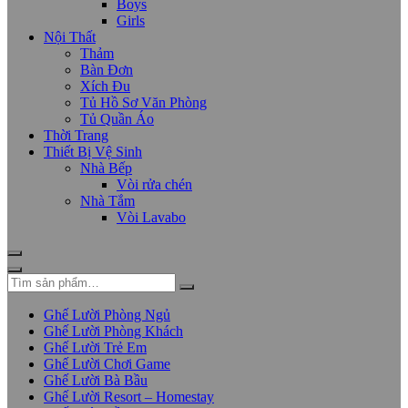
Boys
Girls
Nội Thất
Thảm
Bàn Đơn
Xích Đu
Tủ Hồ Sơ Văn Phòng
Tủ Quần Áo
Thời Trang
Thiết Bị Vệ Sinh
Nhà Bếp
Vòi rửa chén
Nhà Tắm
Vòi Lavabo
Ghế Lười Phòng Ngủ
Ghế Lười Phòng Khách
Ghế Lười Trẻ Em
Ghế Lười Chơi Game
Ghế Lười Bà Bầu
Ghế Lười Resort – Homestay