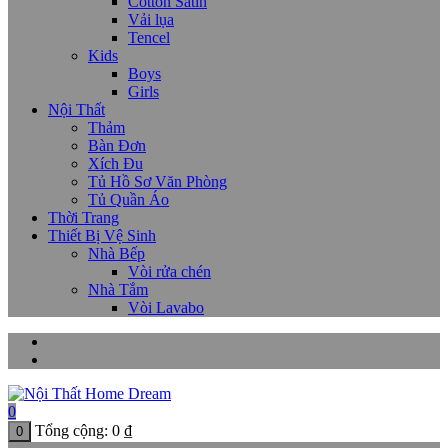
Cotton Satin
Vải lụa
Tencel
Kids
Boys
Girls
Nội Thất
Thảm
Bàn Đơn
Xích Đu
Tủ Hồ Sơ Văn Phòng
Tủ Quần Áo
Thời Trang
Thiết Bị Vệ Sinh
Nhà Bếp
Vòi rửa chén
Nhà Tắm
Vòi Lavabo
0
Tổng cộng:
0
₫
0