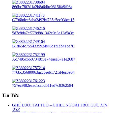
Tin Tức
GHẾ LƯỜI TAI THỎ – CHILL NGOÀI TRỜI CỰC XỊN
🐰🌿