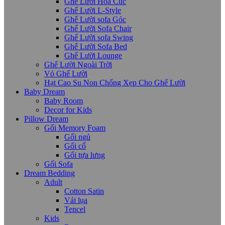
Ghế Lười Hoa Cúc
Ghế Lười L-Style
Ghế Lười sofa Góc
Ghế Lười Sofa Chair
Ghế Lười sofa Swing
Ghế Lười Sofa Bed
Ghế Lười Lounge
Ghế Lười Ngoài Trời
Vỏ Ghế Lười
Hạt Cao Su Non Chống Xẹp Cho Ghế Lười
Baby Dream
Baby Room
Decor for Kids
Pillow Dream
Gối Memory Foam
Gối ngủ
Gối cổ
Gối tựa lưng
Gối Sofa
Dream Bedding
Adult
Cotton Satin
Vải lụa
Tencel
Kids