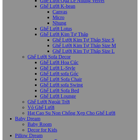
Ghế Lười Quả Lê Nhung Velvet
Ghế Lười K-bean
Canvas
Micro
Nhung
Ghế Lười Lotus
Ghế Lười Kim Tự Tháp
Ghế Lười Kim Tự Tháp Size S
Ghế Lười Kim Tự Tháp Size M
Ghế Lười Kim Tự Tháp Size L
Ghế Lười Sofa Decor
Ghế Lười Hoa Cúc
Ghế Lười L-Style
Ghế Lười sofa Góc
Ghế Lười Sofa Chair
Ghế Lười sofa Swing
Ghế Lười Sofa Bed
Ghế Lười Lounge
Ghế Lười Ngoài Trời
Vỏ Ghế Lười
Hạt Cao Su Non Chống Xẹp Cho Ghế Lười
Baby Dream
Baby Room
Decor for Kids
Pillow Dream