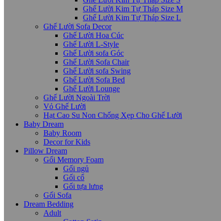
Ghế Lười Kim Tự Tháp Size M
Ghế Lười Kim Tự Tháp Size L
Ghế Lười Sofa Decor
Ghế Lười Hoa Cúc
Ghế Lười L-Style
Ghế Lười sofa Góc
Ghế Lười Sofa Chair
Ghế Lười sofa Swing
Ghế Lười Sofa Bed
Ghế Lười Lounge
Ghế Lười Ngoài Trời
Vỏ Ghế Lười
Hạt Cao Su Non Chống Xẹp Cho Ghế Lười
Baby Dream
Baby Room
Decor for Kids
Pillow Dream
Gối Memory Foam
Gối ngủ
Gối cổ
Gối tựa lưng
Gối Sofa
Dream Bedding
Adult