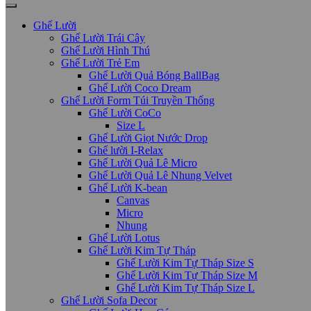
Ghế Lười
Ghế Lười Trái Cây
Ghế Lười Hình Thú
Ghế Lười Trẻ Em
Ghế Lười Quả Bóng BallBag
Ghế Lười Coco Dream
Ghế Lười Form Túi Truyền Thống
Ghế Lười CoCo
Size L
Ghế Lười Giọt Nước Drop
Ghế lười I-Relax
Ghế Lười Quả Lê Micro
Ghế Lười Quả Lê Nhung Velvet
Ghế Lười K-bean
Canvas
Micro
Nhung
Ghế Lười Lotus
Ghế Lười Kim Tự Tháp
Ghế Lười Kim Tự Tháp Size S
Ghế Lười Kim Tự Tháp Size M
Ghế Lười Kim Tự Tháp Size L
Ghế Lười Sofa Decor