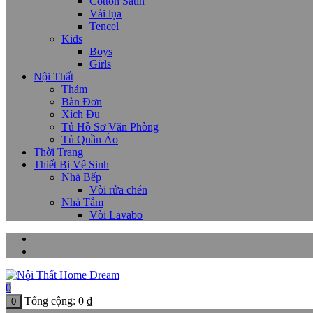
Cotton Satin
Vải lụa
Tencel
Kids
Boys
Girls
Nội Thất
Thảm
Bàn Đơn
Xích Đu
Tủ Hồ Sơ Văn Phòng
Tủ Quần Áo
Thời Trang
Thiết Bị Vệ Sinh
Nhà Bếp
Vòi rửa chén
Nhà Tắm
Vòi Lavabo
0
Tổng cộng:
0
₫
0