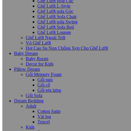
Ghế Lười Hoa Cúc
Ghế Lười L-Style
Ghế Lười sofa Góc
Ghế Lười Sofa Chair
Ghế Lười sofa Swing
Ghế Lười Sofa Bed
Ghế Lười Lounge
Ghế Lười Ngoài Trời
Vỏ Ghế Lười
Hạt Cao Su Non Chống Xẹp Cho Ghế Lười
Baby Dream
Baby Room
Decor for Kids
Pillow Dream
Gối Memory Foam
Gối ngủ
Gối cổ
Gối tựa lưng
Gối Sofa
Dream Bedding
Adult
Cotton Satin
Vải lụa
Tencel
Kids