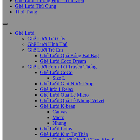
Ghế Lười Trường Học – Thư Viện
Ghế Lười Thú Cưng
Thời Trang
Ghế Lười
Ghế Lười Trái Cây
Ghế Lười Hình Thú
Ghế Lười Trẻ Em
Ghế Lười Quả Bóng BallBag
Ghế Lười Coco Dream
Ghế Lười Form Túi Truyền Thống
Ghế Lười CoCo
Size L
Ghế Lười Giọt Nước Drop
Ghế lười I-Relax
Ghế Lười Quả Lê Micro
Ghế Lười Quả Lê Nhung Velvet
Ghế Lười K-bean
Canvas
Micro
Nhung
Ghế Lười Lotus
Ghế Lười Kim Tự Tháp
Ghế Lười Kim Tự Tháp Size S