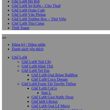
Ghế Lười Hồ Bơi
Ghế Lười Sự Kiện – Cho Thuê
Ghế Lười Quán Cafe
Ghế Lười Văn Phòng
Ghế Lười Trường Học – Thư Viện
Ghế Lười Thú Cưng
Thời Trang
Đăng ký / Đăng nhập
Danh sách yêu thích
Ghế Lười
Ghế Lười Trái Cây
Ghế Lười Hình Thú
Ghế Lười Trẻ Em
Ghế Lười Quả Bóng BallBag
Ghế Lười Coco Dream
Ghế Lười Form Túi Truyền Thống
Ghế Lười CoCo
Size L
Ghế Lười Giọt Nước Drop
Ghế lười I-Relax
Ghế Lười Quả Lê Micro