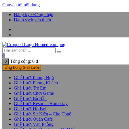
Chuyển tới nội dung
Đăng ký / Đăng nhập
Danh sách yêu thích
0
Tổng cộng:
0
₫
0
Ứng Dụng Ghế Lười
Ghế Lười Phòng Ngủ
Ghế Lười Phòng Khách
Ghế Lười Trẻ Em
Ghế Lười Chơi Game
Ghế Lười Bà Bầu
Ghế Lười Resort – Homestay
Ghế Lười Hồ Bơi
Ghế Lười Sự Kiện – Cho Thuê
Ghế Lười Quán Cafe
Ghế Lười Văn Phòng