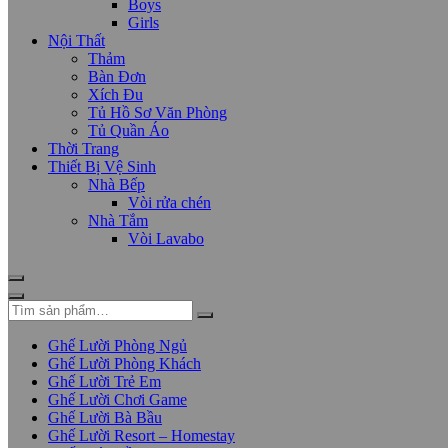
Boys
Girls
Nội Thất
Thảm
Bàn Đơn
Xích Đu
Tủ Hồ Sơ Văn Phòng
Tủ Quần Áo
Thời Trang
Thiết Bị Vệ Sinh
Nhà Bếp
Vòi rửa chén
Nhà Tắm
Vòi Lavabo
Ghế Lười Phòng Ngủ
Ghế Lười Phòng Khách
Ghế Lười Trẻ Em
Ghế Lười Chơi Game
Ghế Lười Bà Bầu
Ghế Lười Resort – Homestay