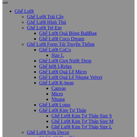
Ghế Lười
Ghế Lười Trái Cây
Ghế Lười Hình Thú
Ghế Lười Trẻ Em
Ghế Lười Quả Bóng BallBag
Ghế Lười Coco Dream
Ghế Lười Form Túi Truyền Thống
Ghế Lười CoCo
Size L
Ghế Lười Giọt Nước Drop
Ghế lười I-Relax
Ghế Lười Quả Lê Micro
Ghế Lười Quả Lê Nhung Velvet
Ghế Lười K-bean
Canvas
Micro
Nhung
Ghế Lười Lotus
Ghế Lười Kim Tự Tháp
Ghế Lười Kim Tự Tháp Size S
Ghế Lười Kim Tự Tháp Size M
Ghế Lười Kim Tự Tháp Size L
Ghế Lười Sofa Decor