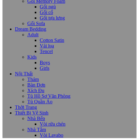
Gối Memory Foam
Gối ngủ
Gối cổ
Gối tựa lưng
Gối Sofa
Dream Bedding
Adult
Cotton Satin
Vải lụa
Tencel
Kids
Boys
Girls
Nội Thất
Thảm
Bàn Đơn
Xích Đu
Tủ Hồ Sơ Văn Phòng
Tủ Quần Áo
Thời Trang
Thiết Bị Vệ Sinh
Nhà Bếp
Vòi rửa chén
Nhà Tắm
Vòi Lavabo