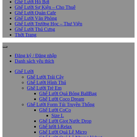
Ghế Lười Hồ Bơi
Ghế Lười Sự Kiện – Cho Thuê
Ghế Lười Quán Cafe
Ghế Lười Văn Phòng
Ghế Lười Trường Học – Thư Viện
Ghế Lười Thú Cưng
Thời Trang
Đăng ký / Đăng nhập
Danh sách yêu thích
Ghế Lười
Ghế Lười Trái Cây
Ghế Lười Hình Thú
Ghế Lười Trẻ Em
Ghế Lười Quả Bóng BallBag
Ghế Lười Coco Dream
Ghế Lười Form Túi Truyền Thống
Ghế Lười CoCo
Size L
Ghế Lười Giọt Nước Drop
Ghế lười I-Relax
Ghế Lười Quả Lê Micro