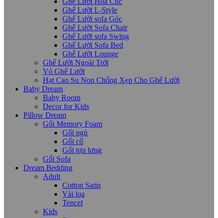
Ghế Lười Hoa Cúc
Ghế Lười L-Style
Ghế Lười sofa Góc
Ghế Lười Sofa Chair
Ghế Lười sofa Swing
Ghế Lười Sofa Bed
Ghế Lười Lounge
Ghế Lười Ngoài Trời
Vỏ Ghế Lười
Hạt Cao Su Non Chống Xẹp Cho Ghế Lười
Baby Dream
Baby Room
Decor for Kids
Pillow Dream
Gối Memory Foam
Gối ngủ
Gối cổ
Gối tựa lưng
Gối Sofa
Dream Bedding
Adult
Cotton Satin
Vải lụa
Tencel
Kids