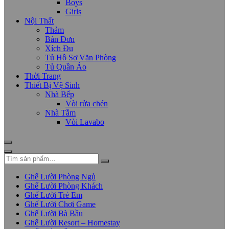
Boys
Girls
Nội Thất
Thảm
Bàn Đơn
Xích Đu
Tủ Hồ Sơ Văn Phòng
Tủ Quần Áo
Thời Trang
Thiết Bị Vệ Sinh
Nhà Bếp
Vòi rửa chén
Nhà Tắm
Vòi Lavabo
Ghế Lười Phòng Ngủ
Ghế Lười Phòng Khách
Ghế Lười Trẻ Em
Ghế Lười Chơi Game
Ghế Lười Bà Bầu
Ghế Lười Resort – Homestay