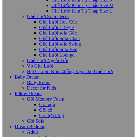
Ghế Lười Kim Tự Tháp Size M
Ghế Lười Kim Tự Tháp Size L
Ghế Lười Sofa Decor
Ghế Lười Hoa Cúc
Ghế Lười L-Style
Ghế Lười sofa Góc
Ghế Lười Sofa Chair
Ghế Lười sofa Swing
Ghế Lười Sofa Bed
Ghế Lười Lounge
Ghế Lười Ngoài Trời
Vỏ Ghế Lười
Hạt Cao Su Non Chống Xẹp Cho Ghế Lười
Baby Dream
Baby Room
Decor for Kids
Pillow Dream
Gối Memory Foam
Gối ngủ
Gối cổ
Gối tựa lưng
Gối Sofa
Dream Bedding
Adult