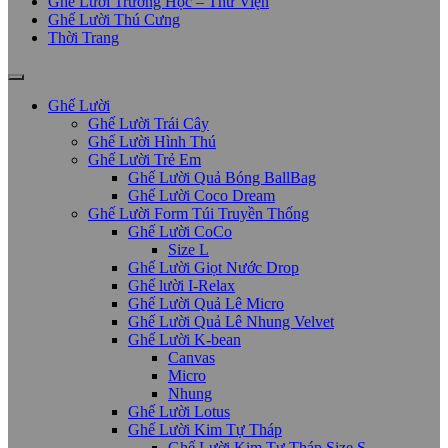
Ghế Lười Trường Học – Thư Viện
Ghế Lười Thú Cưng
Thời Trang
Ghế Lười
Ghế Lười Trái Cây
Ghế Lười Hình Thú
Ghế Lười Trẻ Em
Ghế Lười Quả Bóng BallBag
Ghế Lười Coco Dream
Ghế Lười Form Túi Truyền Thống
Ghế Lười CoCo
Size L
Ghế Lười Giọt Nước Drop
Ghế lười I-Relax
Ghế Lười Quả Lê Micro
Ghế Lười Quả Lê Nhung Velvet
Ghế Lười K-bean
Canvas
Micro
Nhung
Ghế Lười Lotus
Ghế Lười Kim Tự Tháp
Ghế Lười Kim Tự Tháp Size S