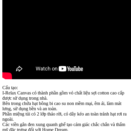
Cấu tạo:
I-Relax Canvas có thành phần gồm vỏ chất liệu sợi cotton cao cấp
được sử dụng trong nhà.
Bên trong chứa hạt bông bi cao su non mềm mại, êm ái, làm mát
lưng, sử dụng bền và an toàn.
Phần miệng túi có 2 lớp tháo rời, có dây kéo an toàn tránh hạt rơi ra
ngoài.
Các viền gân đen xung quanh ghế tạo cảm giác chắc chắn và thẩm
mỹ đặc trưng đối với Home Dream.