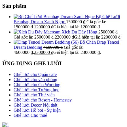
Sản phẩm
Bộ Ghế Lười
Beanbag Dream Xanh Ngọc
1500000
₫
Giá gốc là:
1500000 ₫.
1200000
₫
Giá hiện tại là: 1200000 ₫.
Xích Đu Dây Hồng
2500000
₫
Giá gốc là: 2500000 ₫.
2200000
₫
Giá hiện tại là: 2200000 ₫.
Bộ Chăn Drap Tencel
Dream Bedding
4600000
₫
Giá gốc là:
4600000 ₫.
2300000
₫
Giá hiện tại là: 2300000 ₫.
ỨNG DỤNG GHẾ LƯỜI
Ghế lười cho Quán cafe
Ghế lười cho văn phòng
Ghế lười cho Co Working
Ghế lười cho Trường học
Ghế lười cho Thư viện
Ghế lười cho Resort - Homestay
Ghế lười Decor Nội thất
Ghế lười Hồ bơi - Sự kiện
Ghế lười Cho thuê