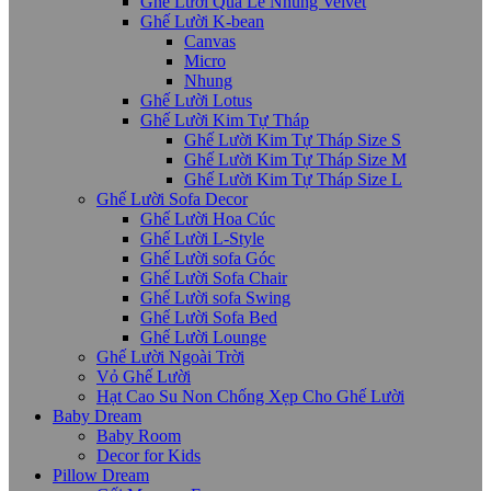
Ghế Lười Quả Lê Nhung Velvet
Ghế Lười K-bean
Canvas
Micro
Nhung
Ghế Lười Lotus
Ghế Lười Kim Tự Tháp
Ghế Lười Kim Tự Tháp Size S
Ghế Lười Kim Tự Tháp Size M
Ghế Lười Kim Tự Tháp Size L
Ghế Lười Sofa Decor
Ghế Lười Hoa Cúc
Ghế Lười L-Style
Ghế Lười sofa Góc
Ghế Lười Sofa Chair
Ghế Lười sofa Swing
Ghế Lười Sofa Bed
Ghế Lười Lounge
Ghế Lười Ngoài Trời
Vỏ Ghế Lười
Hạt Cao Su Non Chống Xẹp Cho Ghế Lười
Baby Dream
Baby Room
Decor for Kids
Pillow Dream