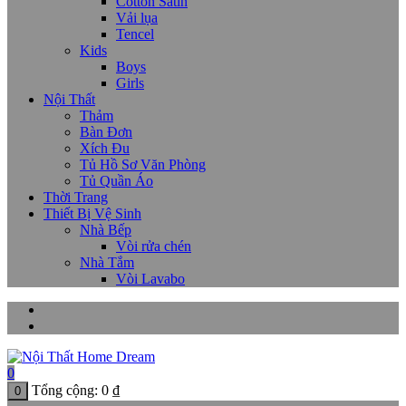
Cotton Satin
Vải lụa
Tencel
Kids
Boys
Girls
Nội Thất
Thảm
Bàn Đơn
Xích Đu
Tủ Hồ Sơ Văn Phòng
Tủ Quần Áo
Thời Trang
Thiết Bị Vệ Sinh
Nhà Bếp
Vòi rửa chén
Nhà Tắm
Vòi Lavabo
0
Tổng cộng:
0
₫
0