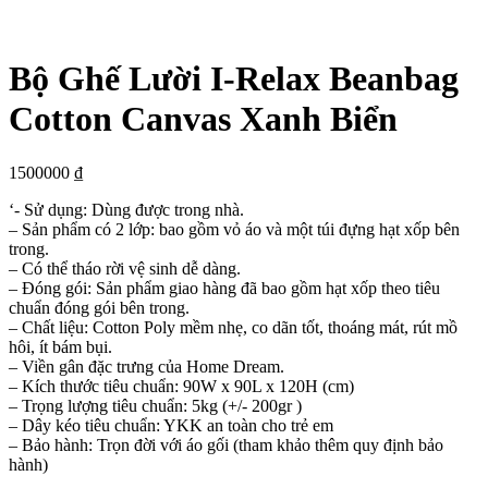
Bộ Ghế Lười I-Relax Beanbag
Cotton Canvas Xanh Biển
1500000
₫
‘- Sử dụng: Dùng được trong nhà.
– Sản phẩm có 2 lớp: bao gồm vỏ áo và một túi đựng hạt xốp bên
trong.
– Có thể tháo rời vệ sinh dễ dàng.
– Đóng gói: Sản phẩm giao hàng đã bao gồm hạt xốp theo tiêu
chuẩn đóng gói bên trong.
– Chất liệu: Cotton Poly mềm nhẹ, co dãn tốt, thoáng mát, rút mồ
hôi, ít bám bụi.
– Viền gân đặc trưng của Home Dream.
– Kích thước tiêu chuẩn:
90W x 90L x 120H (cm)
– Trọng lượng tiêu chuẩn: 5kg (+/- 200gr )
– Dây kéo tiêu chuẩn: YKK an toàn cho trẻ em
– Bảo hành: Trọn đời với áo gối (tham khảo thêm quy định bảo
hành)