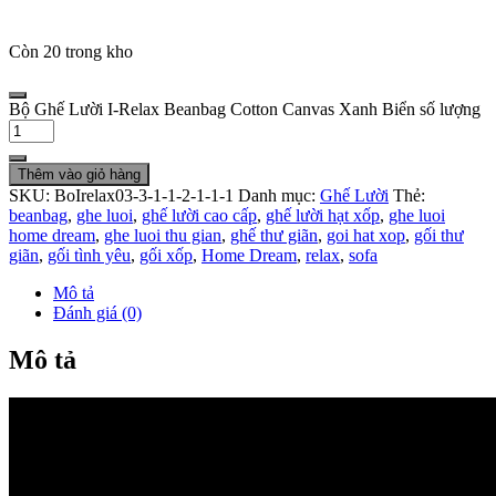
Còn 20 trong kho
Bộ Ghế Lười I-Relax Beanbag Cotton Canvas Xanh Biển số lượng
Thêm vào giỏ hàng
SKU:
BoIrelax03-3-1-1-2-1-1-1
Danh mục:
Ghế Lười
Thẻ:
beanbag
,
ghe luoi
,
ghế lười cao cấp
,
ghế lười hạt xốp
,
ghe luoi
home dream
,
ghe luoi thu gian
,
ghế thư giãn
,
goi hat xop
,
gối thư
giãn
,
gối tình yêu
,
gối xốp
,
Home Dream
,
relax
,
sofa
Mô tả
Đánh giá (0)
Mô tả