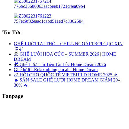
Tin Tức
GHẾ LƯỜI TAI THỎ – CHILL NGOÀI TRỜI CỰC XỊN
🐰🌿
🌼 GHẾ LƯỜI HOA CÚC – SUMMER 2026 | HOME
DREAM
🎁 Ghế Lười Túi Tiền Tài Lộc Home Dream 2026
Ghế lười I-Relax nhung êm ái – Home Dream
🎉 HỘI CHỢ QUỐC TẾ VIETBUILD HOME 2025 🎉
🔥 SĂN SALE GHẾ LƯỜI HOME DREAM GIẢM 20–
30% 🔥
Fanpage