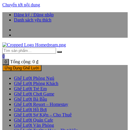
Chuyển tới nội dung
Đăng ký / Đăng nhập
Danh sách yêu thích
0
Tổng cộng:
0
₫
0
Ứng Dụng Ghế Lười
Ghế Lười Phòng Ngủ
Ghế Lười Phòng Khách
Ghế Lười Trẻ Em
Ghế Lười Chơi Game
Ghế Lười Bà Bầu
Ghế Lười Resort – Homestay
Ghế Lười Hồ Bơi
Ghế Lười Sự Kiện – Cho Thuê
Ghế Lười Quán Cafe
Ghế Lười Văn Phòng