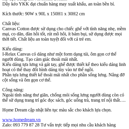
Dây kéo YKK đạt chuẩn hàng may xuất khẩu, an toàn bền bỉ.
Kích thước: 90W x 90L x 150H1 x 30H2 cm
Chất liệu:
Canvas Cotton được sử dụng cho chiếc ghế với tính năng nhẹ, mềm
mại, co dãn, đàn hồi tốt, rút mồ hôi, ít bám bụi, sử dụng được mọi
thời tiết. Chất liệu an toàn tuyệt đối với cả trẻ em.
Kiểu dáng:
I-Relax Canvas có dáng như một form dạng túi, ôm gọn cơ thể
người dùng. Tạo cảm giác thoải mái nhất.
Kiểu dáng tựa lưng và gát tay, ghế được thiết kế theo kiểu dáng linh
hoạt có thể thay đổi hình dáng tùy vào tư thế ngồi.
Phần tựa lưng thiết kế thoải mái nhất cho phần sống lưng. Nâng đỡ
cột sống và ôm gọn cơ thể.
Công năng:
Ngoài tính năng thư giãn, chống mỏi sống lưng người dùng còn có
thể sử dụng trang trí góc đọc sách, góc uống trà, trang trí nội thất….
Họme Dream cập nhật liên tục màu sắc cho khách lựa chọn.
www.homedream.vn
Zalo:
093 779 87 28
Tư vấn trực tiếp mọi nhu cầu khách hàng