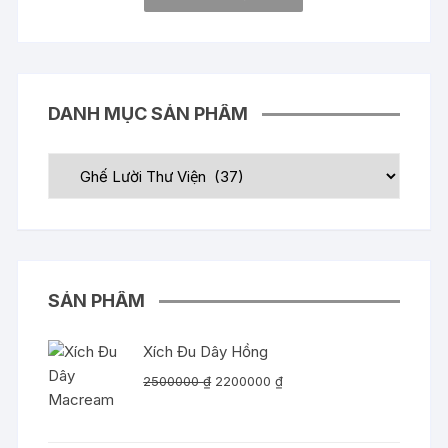
DANH MỤC SẢN PHẨM
SẢN PHẨM
Xích Đu Dây Hồng
Giá
Giá
2500000
₫
2200000
₫
gốc
hiện
là:
tại