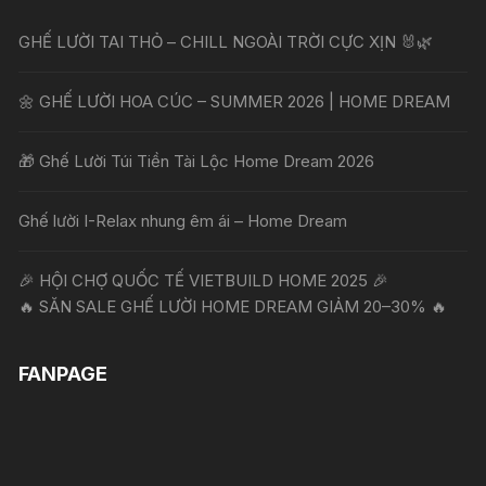
GHẾ LƯỜI TAI THỎ – CHILL NGOÀI TRỜI CỰC XỊN 🐰🌿
🌼 GHẾ LƯỜI HOA CÚC – SUMMER 2026 | HOME DREAM
🎁 Ghế Lười Túi Tiền Tài Lộc Home Dream 2026
Ghế lười I-Relax nhung êm ái – Home Dream
🎉 HỘI CHỢ QUỐC TẾ VIETBUILD HOME 2025 🎉
🔥 SĂN SALE GHẾ LƯỜI HOME DREAM GIẢM 20–30% 🔥
FANPAGE