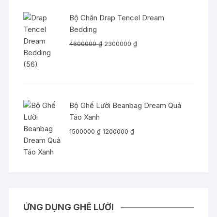
2500000 ₫.
là:
2200000 ₫.
Bộ Chăn Drap Tencel Dream
Bedding
Giá
Giá
4600000
₫
2300000
₫
gốc
hiện
là:
tại
4600000 ₫.
là:
2300000 ₫.
Bộ Ghế Lười Beanbag Dream Quả
Táo Xanh
Giá
Giá
1500000
₫
1200000
₫
gốc
hiện
là:
tại
1500000 ₫.
là:
1200000 ₫.
ỨNG DỤNG GHẾ LƯỜI