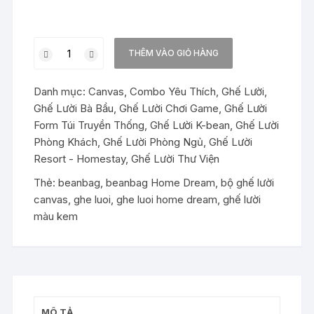
Bộ
THÊM VÀO GIỎ HÀNG
Ghế
Lười
Danh mục:
Canvas
,
Combo Yêu Thích
,
Ghế Lười
,
K-
Ghế Lười Bà Bầu
,
Ghế Lười Chơi Game
,
Ghế Lười
Bean
Form Túi Truyền Thống
,
Ghế Lười K-bean
,
Ghế Lười
Beanbag
Phòng Khách
,
Ghế Lười Phòng Ngủ
,
Ghế Lười
phối
Resort - Homestay
,
Ghế Lười Thư Viện
Xanh
số
Thẻ:
beanbag
,
beanbag Home Dream
,
bộ ghế lười
lượng
canvas
,
ghe luoi
,
ghe luoi home dream
,
ghế lười
màu kem
MÔ TẢ