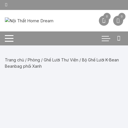
Chuyển
tới
nội
0
0
dung
Trang chủ
/
Phòng
/
Ghế Lười Thư Viện
/ Bộ Ghế Lười K-Bean
Beanbag phối Xanh