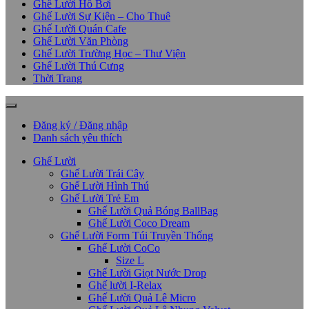
Ghế Lười Hồ Bơi
Ghế Lười Sự Kiện – Cho Thuê
Ghế Lười Quán Cafe
Ghế Lười Văn Phòng
Ghế Lười Trường Học – Thư Viện
Ghế Lười Thú Cưng
Thời Trang
Đăng ký / Đăng nhập
Danh sách yêu thích
Ghế Lười
Ghế Lười Trái Cây
Ghế Lười Hình Thú
Ghế Lười Trẻ Em
Ghế Lười Quả Bóng BallBag
Ghế Lười Coco Dream
Ghế Lười Form Túi Truyền Thống
Ghế Lười CoCo
Size L
Ghế Lười Giọt Nước Drop
Ghế lười I-Relax
Ghế Lười Quả Lê Micro