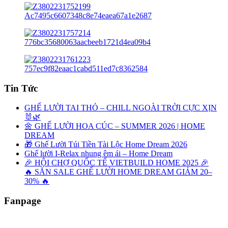
Tin Tức
GHẾ LƯỜI TAI THỎ – CHILL NGOÀI TRỜI CỰC XỊN
🐰🌿
🌼 GHẾ LƯỜI HOA CÚC – SUMMER 2026 | HOME
DREAM
🎁 Ghế Lười Túi Tiền Tài Lộc Home Dream 2026
Ghế lười I-Relax nhung êm ái – Home Dream
🎉 HỘI CHỢ QUỐC TẾ VIETBUILD HOME 2025 🎉
🔥 SĂN SALE GHẾ LƯỜI HOME DREAM GIẢM 20–
30% 🔥
Fanpage