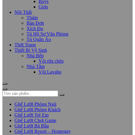
Boys
Girls
Nội Thất
Thảm
Bàn Đơn
Xích Đu
Tủ Hồ Sơ Văn Phòng
Tủ Quần Áo
Thời Trang
Thiết Bị Vệ Sinh
Nhà Bếp
Vòi rửa chén
Nhà Tắm
Vòi Lavabo
Ghế Lười Phòng Ngủ
Ghế Lười Phòng Khách
Ghế Lười Trẻ Em
Ghế Lười Chơi Game
Ghế Lười Bà Bầu
Ghế Lười Resort – Homestay