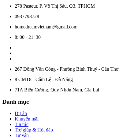
278 Pasteur, P. Võ Thị Sáu, Q3, TPHCM
0937798728
homedreamvietnam@gmail.com
8: 00 - 21: 30
267 Đồng Văn Cống - Phường Bình Thuỷ - Cần Thơ
8 CMT8 - Cẩm Lệ - Đà Nẵng
71A Biên Cương, Quy Nhơn Nam, Gia Lai
Danh mục
Dự án
Khuyến mãi
Tin tức
Trợ giúp & Hỏi đáp
Tư vấn