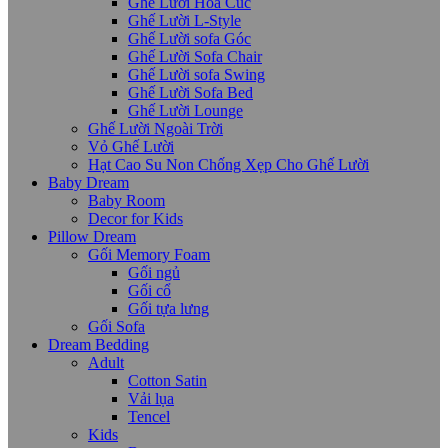
Ghế Lười Hoa Cúc
Ghế Lười L-Style
Ghế Lười sofa Góc
Ghế Lười Sofa Chair
Ghế Lười sofa Swing
Ghế Lười Sofa Bed
Ghế Lười Lounge
Ghế Lười Ngoài Trời
Vỏ Ghế Lười
Hạt Cao Su Non Chống Xẹp Cho Ghế Lười
Baby Dream
Baby Room
Decor for Kids
Pillow Dream
Gối Memory Foam
Gối ngủ
Gối cổ
Gối tựa lưng
Gối Sofa
Dream Bedding
Adult
Cotton Satin
Vải lụa
Tencel
Kids