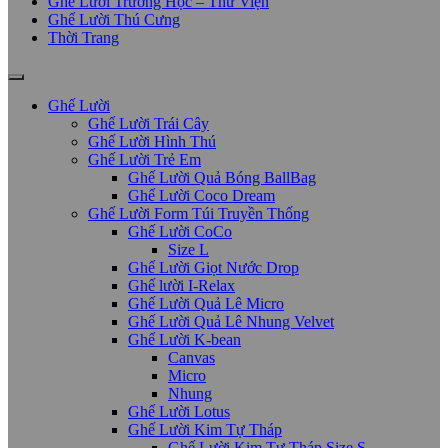
Ghế Lười Trường Học – Thư Viện
Ghế Lười Thú Cưng
Thời Trang
Ghế Lười
Ghế Lười Trái Cây
Ghế Lười Hình Thú
Ghế Lười Trẻ Em
Ghế Lười Quả Bóng BallBag
Ghế Lười Coco Dream
Ghế Lười Form Túi Truyền Thống
Ghế Lười CoCo
Size L
Ghế Lười Giọt Nước Drop
Ghế lười I-Relax
Ghế Lười Quả Lê Micro
Ghế Lười Quả Lê Nhung Velvet
Ghế Lười K-bean
Canvas
Micro
Nhung
Ghế Lười Lotus
Ghế Lười Kim Tự Tháp
Ghế Lười Kim Tự Tháp Size S