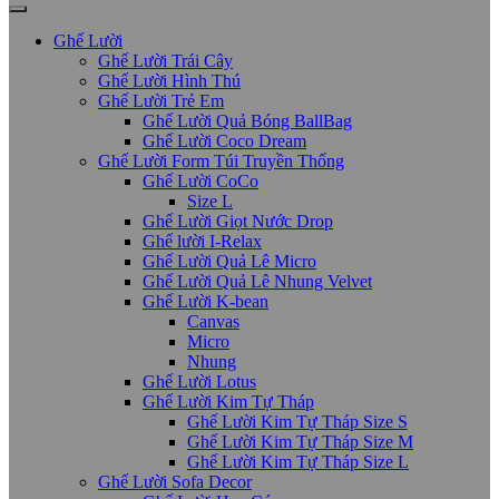
Ghế Lười
Ghế Lười Trái Cây
Ghế Lười Hình Thú
Ghế Lười Trẻ Em
Ghế Lười Quả Bóng BallBag
Ghế Lười Coco Dream
Ghế Lười Form Túi Truyền Thống
Ghế Lười CoCo
Size L
Ghế Lười Giọt Nước Drop
Ghế lười I-Relax
Ghế Lười Quả Lê Micro
Ghế Lười Quả Lê Nhung Velvet
Ghế Lười K-bean
Canvas
Micro
Nhung
Ghế Lười Lotus
Ghế Lười Kim Tự Tháp
Ghế Lười Kim Tự Tháp Size S
Ghế Lười Kim Tự Tháp Size M
Ghế Lười Kim Tự Tháp Size L
Ghế Lười Sofa Decor