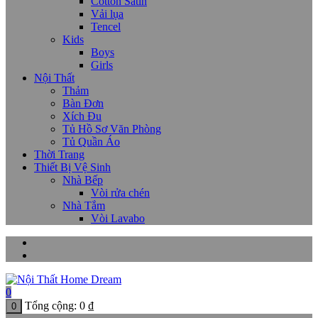
Cotton Satin
Vải lụa
Tencel
Kids
Boys
Girls
Nội Thất
Thảm
Bàn Đơn
Xích Đu
Tủ Hồ Sơ Văn Phòng
Tủ Quần Áo
Thời Trang
Thiết Bị Vệ Sinh
Nhà Bếp
Vòi rửa chén
Nhà Tắm
Vòi Lavabo
0
Tổng cộng:
0
₫
0