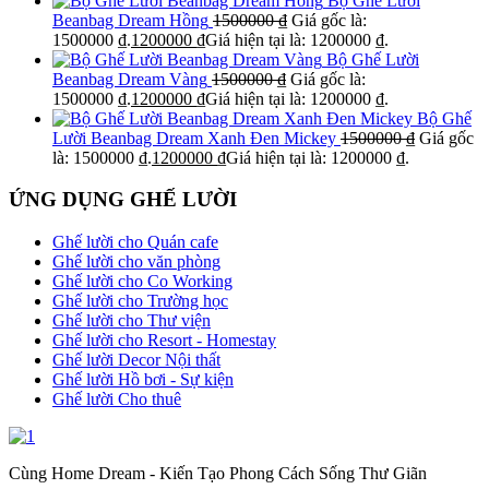
Bộ Ghế Lười
Beanbag Dream Hồng
1500000
₫
Giá gốc là:
1500000 ₫.
1200000
₫
Giá hiện tại là: 1200000 ₫.
Bộ Ghế Lười
Beanbag Dream Vàng
1500000
₫
Giá gốc là:
1500000 ₫.
1200000
₫
Giá hiện tại là: 1200000 ₫.
Bộ Ghế
Lười Beanbag Dream Xanh Đen Mickey
1500000
₫
Giá gốc
là: 1500000 ₫.
1200000
₫
Giá hiện tại là: 1200000 ₫.
ỨNG DỤNG GHẾ LƯỜI
Ghế lười cho Quán cafe
Ghế lười cho văn phòng
Ghế lười cho Co Working
Ghế lười cho Trường học
Ghế lười cho Thư viện
Ghế lười cho Resort - Homestay
Ghế lười Decor Nội thất
Ghế lười Hồ bơi - Sự kiện
Ghế lười Cho thuê
Cùng Home Dream - Kiến Tạo Phong Cách Sống Thư Giãn