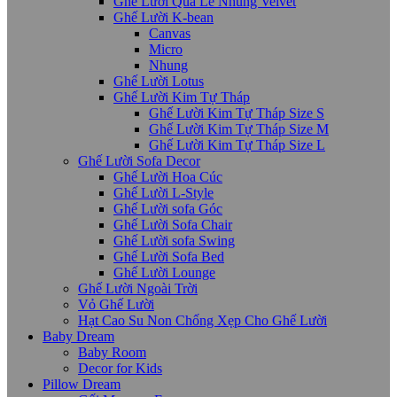
Ghế Lười Quả Lê Nhung Velvet
Ghế Lười K-bean
Canvas
Micro
Nhung
Ghế Lười Lotus
Ghế Lười Kim Tự Tháp
Ghế Lười Kim Tự Tháp Size S
Ghế Lười Kim Tự Tháp Size M
Ghế Lười Kim Tự Tháp Size L
Ghế Lười Sofa Decor
Ghế Lười Hoa Cúc
Ghế Lười L-Style
Ghế Lười sofa Góc
Ghế Lười Sofa Chair
Ghế Lười sofa Swing
Ghế Lười Sofa Bed
Ghế Lười Lounge
Ghế Lười Ngoài Trời
Vỏ Ghế Lười
Hạt Cao Su Non Chống Xẹp Cho Ghế Lười
Baby Dream
Baby Room
Decor for Kids
Pillow Dream