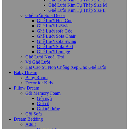
Ghế Lười Kim Tự Tháp Size M
Ghế Lười Kim Tự Tháp Size L
Ghế Lười Sofa Decor
Ghế Lười Hoa Cúc
Ghế Lười L-Style
Ghế Lười sofa Góc
Ghế Lười Sofa Chair
Ghế Lười sofa Swing
Ghế Lười Sofa Bed
Ghế Lười Lounge
Ghế Lười Ngoài Trời
Vỏ Ghế Lười
Hạt Cao Su Non Chống Xẹp Cho Ghế Lười
Baby Dream
Baby Room
Decor for Kids
Pillow Dream
Gối Memory Foam
Gối ngủ
Gối cổ
Gối tựa lưng
Gối Sofa
Dream Bedding
Adult