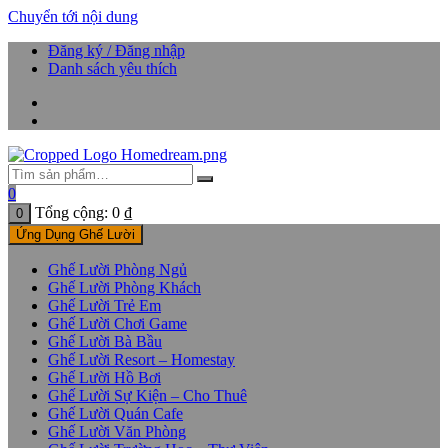
Chuyển tới nội dung
Đăng ký / Đăng nhập
Danh sách yêu thích
0
Tổng cộng:
0
₫
0
Ứng Dụng Ghế Lười
Ghế Lười Phòng Ngủ
Ghế Lười Phòng Khách
Ghế Lười Trẻ Em
Ghế Lười Chơi Game
Ghế Lười Bà Bầu
Ghế Lười Resort – Homestay
Ghế Lười Hồ Bơi
Ghế Lười Sự Kiện – Cho Thuê
Ghế Lười Quán Cafe
Ghế Lười Văn Phòng