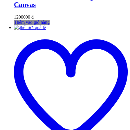
Canvas
1200000
₫
Thêm vào giỏ hàng