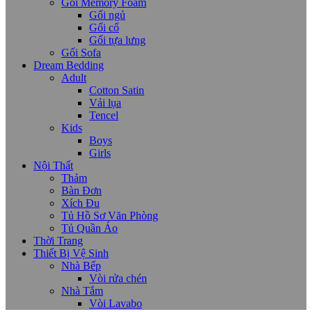
Gối Memory Foam
Gối ngủ
Gối cổ
Gối tựa lưng
Gối Sofa
Dream Bedding
Adult
Cotton Satin
Vải lụa
Tencel
Kids
Boys
Girls
Nội Thất
Thảm
Bàn Đơn
Xích Đu
Tủ Hồ Sơ Văn Phòng
Tủ Quần Áo
Thời Trang
Thiết Bị Vệ Sinh
Nhà Bếp
Vòi rửa chén
Nhà Tắm
Vòi Lavabo