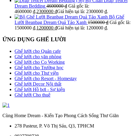
Bộ Chăn Drap Tencel
Dream Bedding
4600000
₫
Giá gốc là:
4600000 ₫.
2300000
₫
Giá hiện tại là: 2300000 ₫.
Bộ Ghế
Lười Beanbag Dream Quả Táo Xanh
1500000
₫
Giá gốc là:
1500000 ₫.
1200000
₫
Giá hiện tại là: 1200000 ₫.
ỨNG DỤNG GHẾ LƯỜI
Ghế lười cho Quán cafe
Ghế lười cho văn phòng
Ghế lười cho Co Working
Ghế lười cho Trường học
Ghế lười cho Thư viện
Ghế lười cho Resort - Homestay
Ghế lười Decor Nội thất
Ghế lười Hồ bơi - Sự kiện
Ghế lười Cho thuê
Cùng Home Dream - Kiến Tạo Phong Cách Sống Thư Giãn
278 Pasteur, P. Võ Thị Sáu, Q3, TPHCM