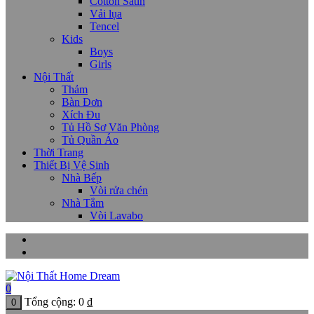
Cotton Satin
Vải lụa
Tencel
Kids
Boys
Girls
Nội Thất
Thảm
Bàn Đơn
Xích Đu
Tủ Hồ Sơ Văn Phòng
Tủ Quần Áo
Thời Trang
Thiết Bị Vệ Sinh
Nhà Bếp
Vòi rửa chén
Nhà Tắm
Vòi Lavabo
0
Tổng cộng:
0
₫
0