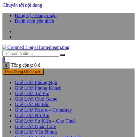
Chuyển tới nội dung
Đăng ký / Đăng nhập
Danh sách yêu thích
0
Tổng cộng:
0
₫
0
Ứng Dụng Ghế Lười
Ghế Lười Phòng Ngủ
Ghế Lười Phòng Khách
Ghế Lười Trẻ Em
Ghế Lười Chơi Game
Ghế Lười Bà Bầu
Ghế Lười Resort – Homestay
Ghế Lười Hồ Bơi
Ghế Lười Sự Kiện – Cho Thuê
Ghế Lười Quán Cafe
Ghế Lười Văn Phòng