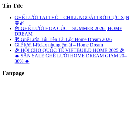
Tin Tức
GHẾ LƯỜI TAI THỎ – CHILL NGOÀI TRỜI CỰC XỊN
🐰🌿
🌼 GHẾ LƯỜI HOA CÚC – SUMMER 2026 | HOME
DREAM
🎁 Ghế Lười Túi Tiền Tài Lộc Home Dream 2026
Ghế lười I-Relax nhung êm ái – Home Dream
🎉 HỘI CHỢ QUỐC TẾ VIETBUILD HOME 2025 🎉
🔥 SĂN SALE GHẾ LƯỜI HOME DREAM GIẢM 20–
30% 🔥
Fanpage