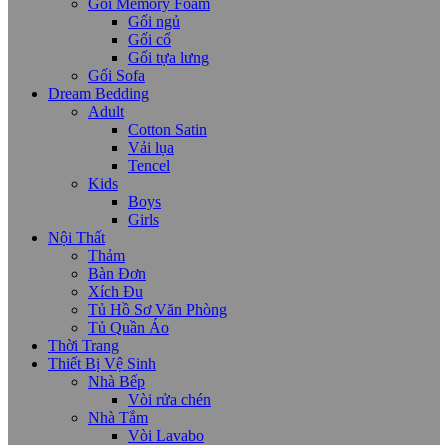
Gối Memory Foam
Gối ngủ
Gối cổ
Gối tựa lưng
Gối Sofa
Dream Bedding
Adult
Cotton Satin
Vải lụa
Tencel
Kids
Boys
Girls
Nội Thất
Thảm
Bàn Đơn
Xích Đu
Tủ Hồ Sơ Văn Phòng
Tủ Quần Áo
Thời Trang
Thiết Bị Vệ Sinh
Nhà Bếp
Vòi rửa chén
Nhà Tắm
Vòi Lavabo