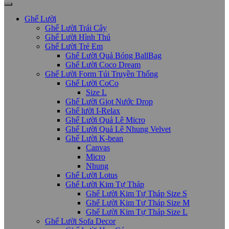
Ghế Lười
Ghế Lười Trái Cây
Ghế Lười Hình Thú
Ghế Lười Trẻ Em
Ghế Lười Quả Bóng BallBag
Ghế Lười Coco Dream
Ghế Lười Form Túi Truyền Thống
Ghế Lười CoCo
Size L
Ghế Lười Giọt Nước Drop
Ghế lười I-Relax
Ghế Lười Quả Lê Micro
Ghế Lười Quả Lê Nhung Velvet
Ghế Lười K-bean
Canvas
Micro
Nhung
Ghế Lười Lotus
Ghế Lười Kim Tự Tháp
Ghế Lười Kim Tự Tháp Size S
Ghế Lười Kim Tự Tháp Size M
Ghế Lười Kim Tự Tháp Size L
Ghế Lười Sofa Decor