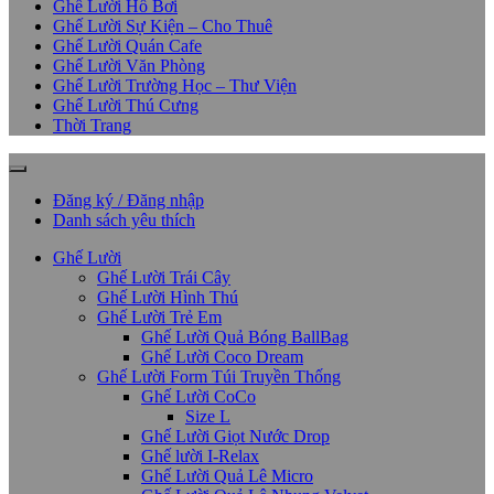
Ghế Lười Hồ Bơi
Ghế Lười Sự Kiện – Cho Thuê
Ghế Lười Quán Cafe
Ghế Lười Văn Phòng
Ghế Lười Trường Học – Thư Viện
Ghế Lười Thú Cưng
Thời Trang
Đăng ký / Đăng nhập
Danh sách yêu thích
Ghế Lười
Ghế Lười Trái Cây
Ghế Lười Hình Thú
Ghế Lười Trẻ Em
Ghế Lười Quả Bóng BallBag
Ghế Lười Coco Dream
Ghế Lười Form Túi Truyền Thống
Ghế Lười CoCo
Size L
Ghế Lười Giọt Nước Drop
Ghế lười I-Relax
Ghế Lười Quả Lê Micro