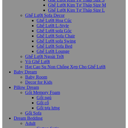
Ghế Lười Kim Tự Tháp Size M
Ghế Lười Kim Tự Tháp Size L
Ghế Lười Sofa Decor
Ghế Lười Hoa Cúc
Ghế Lười L-Style
Ghế Lười sofa Góc
Ghế Lười Sofa Chair
Ghế Lười sofa Swing
Ghế Lười Sofa Bed
Ghế Lười Lounge
Ghế Lười Ngoài Trời
Vỏ Ghế Lười
Hạt Cao Su Non Chống Xẹp Cho Ghế Lười
Baby Dream
Baby Room
Decor for Kids
Pillow Dream
Gối Memory Foam
Gối ngủ
Gối cổ
Gối tựa lưng
Gối Sofa
Dream Bedding
Adult