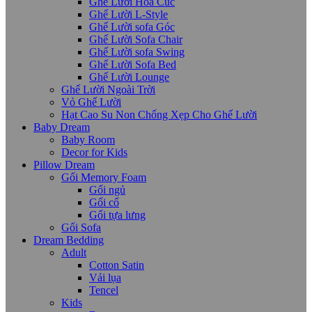
Ghế Lười Hoa Cúc
Ghế Lười L-Style
Ghế Lười sofa Góc
Ghế Lười Sofa Chair
Ghế Lười sofa Swing
Ghế Lười Sofa Bed
Ghế Lười Lounge
Ghế Lười Ngoài Trời
Vỏ Ghế Lười
Hạt Cao Su Non Chống Xẹp Cho Ghế Lười
Baby Dream
Baby Room
Decor for Kids
Pillow Dream
Gối Memory Foam
Gối ngủ
Gối cổ
Gối tựa lưng
Gối Sofa
Dream Bedding
Adult
Cotton Satin
Vải lụa
Tencel
Kids