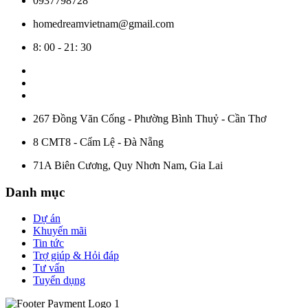
0937798728
homedreamvietnam@gmail.com
8: 00 - 21: 30
267 Đồng Văn Cống - Phường Bình Thuỷ - Cần Thơ
8 CMT8 - Cẩm Lệ - Đà Nẵng
71A Biên Cương, Quy Nhơn Nam, Gia Lai
Danh mục
Dự án
Khuyến mãi
Tin tức
Trợ giúp & Hỏi đáp
Tư vấn
Tuyển dụng