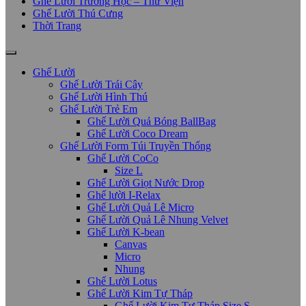
Ghế Lười Trường Học – Thư Viện
Ghế Lười Thú Cưng
Thời Trang
Ghế Lười
Ghế Lười Trái Cây
Ghế Lười Hình Thú
Ghế Lười Trẻ Em
Ghế Lười Quả Bóng BallBag
Ghế Lười Coco Dream
Ghế Lười Form Túi Truyền Thống
Ghế Lười CoCo
Size L
Ghế Lười Giọt Nước Drop
Ghế lười I-Relax
Ghế Lười Quả Lê Micro
Ghế Lười Quả Lê Nhung Velvet
Ghế Lười K-bean
Canvas
Micro
Nhung
Ghế Lười Lotus
Ghế Lười Kim Tự Tháp
Ghế Lười Kim Tự Tháp Size S