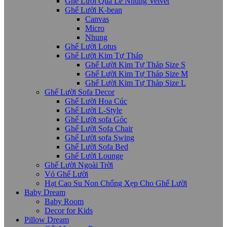
Ghế Lười Quả Lê Nhung Velvet
Ghế Lười K-bean
Canvas
Micro
Nhung
Ghế Lười Lotus
Ghế Lười Kim Tự Tháp
Ghế Lười Kim Tự Tháp Size S
Ghế Lười Kim Tự Tháp Size M
Ghế Lười Kim Tự Tháp Size L
Ghế Lười Sofa Decor
Ghế Lười Hoa Cúc
Ghế Lười L-Style
Ghế Lười sofa Góc
Ghế Lười Sofa Chair
Ghế Lười sofa Swing
Ghế Lười Sofa Bed
Ghế Lười Lounge
Ghế Lười Ngoài Trời
Vỏ Ghế Lười
Hạt Cao Su Non Chống Xẹp Cho Ghế Lười
Baby Dream
Baby Room
Decor for Kids
Pillow Dream