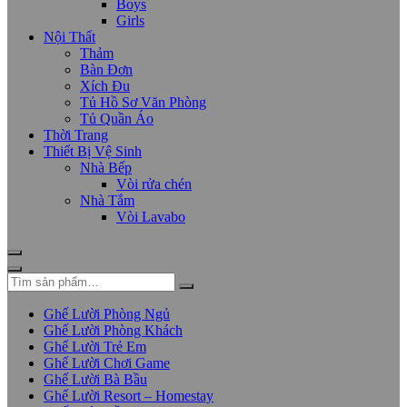
Boys
Girls
Nội Thất
Thảm
Bàn Đơn
Xích Đu
Tủ Hồ Sơ Văn Phòng
Tủ Quần Áo
Thời Trang
Thiết Bị Vệ Sinh
Nhà Bếp
Vòi rửa chén
Nhà Tắm
Vòi Lavabo
Ghế Lười Phòng Ngủ
Ghế Lười Phòng Khách
Ghế Lười Trẻ Em
Ghế Lười Chơi Game
Ghế Lười Bà Bầu
Ghế Lười Resort – Homestay