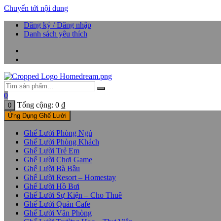
Chuyển tới nội dung
Đăng ký / Đăng nhập
Danh sách yêu thích
0
Tổng cộng:
0
₫
0
Ứng Dụng Ghế Lười
Ghế Lười Phòng Ngủ
Ghế Lười Phòng Khách
Ghế Lười Trẻ Em
Ghế Lười Chơi Game
Ghế Lười Bà Bầu
Ghế Lười Resort – Homestay
Ghế Lười Hồ Bơi
Ghế Lười Sự Kiện – Cho Thuê
Ghế Lười Quán Cafe
Ghế Lười Văn Phòng