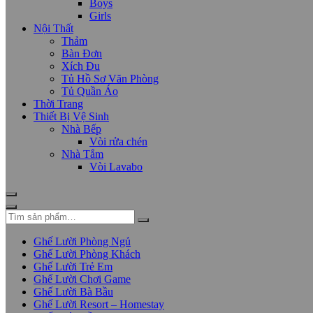
Boys
Girls
Nội Thất
Thảm
Bàn Đơn
Xích Đu
Tủ Hồ Sơ Văn Phòng
Tủ Quần Áo
Thời Trang
Thiết Bị Vệ Sinh
Nhà Bếp
Vòi rửa chén
Nhà Tắm
Vòi Lavabo
Ghế Lười Phòng Ngủ
Ghế Lười Phòng Khách
Ghế Lười Trẻ Em
Ghế Lười Chơi Game
Ghế Lười Bà Bầu
Ghế Lười Resort – Homestay