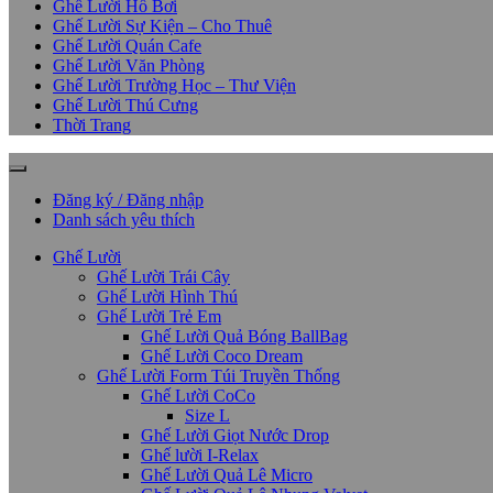
Ghế Lười Hồ Bơi
Ghế Lười Sự Kiện – Cho Thuê
Ghế Lười Quán Cafe
Ghế Lười Văn Phòng
Ghế Lười Trường Học – Thư Viện
Ghế Lười Thú Cưng
Thời Trang
Đăng ký / Đăng nhập
Danh sách yêu thích
Ghế Lười
Ghế Lười Trái Cây
Ghế Lười Hình Thú
Ghế Lười Trẻ Em
Ghế Lười Quả Bóng BallBag
Ghế Lười Coco Dream
Ghế Lười Form Túi Truyền Thống
Ghế Lười CoCo
Size L
Ghế Lười Giọt Nước Drop
Ghế lười I-Relax
Ghế Lười Quả Lê Micro