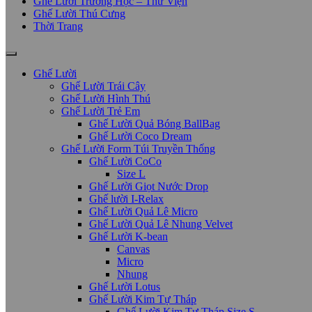
Ghế Lười Trường Học – Thư Viện
Ghế Lười Thú Cưng
Thời Trang
Ghế Lười
Ghế Lười Trái Cây
Ghế Lười Hình Thú
Ghế Lười Trẻ Em
Ghế Lười Quả Bóng BallBag
Ghế Lười Coco Dream
Ghế Lười Form Túi Truyền Thống
Ghế Lười CoCo
Size L
Ghế Lười Giọt Nước Drop
Ghế lười I-Relax
Ghế Lười Quả Lê Micro
Ghế Lười Quả Lê Nhung Velvet
Ghế Lười K-bean
Canvas
Micro
Nhung
Ghế Lười Lotus
Ghế Lười Kim Tự Tháp
Ghế Lười Kim Tự Tháp Size S