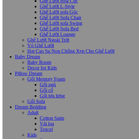
Ghế Lười Hoa Cúc
Ghế Lười L-Style
Ghế Lười sofa Góc
Ghế Lười Sofa Chair
Ghế Lười sofa Swing
Ghế Lười Sofa Bed
Ghế Lười Lounge
Ghế Lười Ngoài Trời
Vỏ Ghế Lười
Hạt Cao Su Non Chống Xẹp Cho Ghế Lười
Baby Dream
Baby Room
Decor for Kids
Pillow Dream
Gối Memory Foam
Gối ngủ
Gối cổ
Gối tựa lưng
Gối Sofa
Dream Bedding
Adult
Cotton Satin
Vải lụa
Tencel
Kids