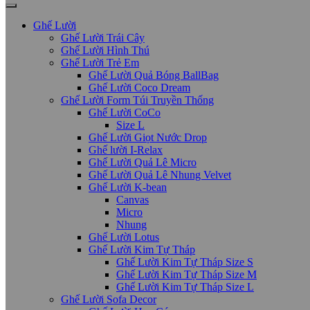
Ghế Lười
Ghế Lười Trái Cây
Ghế Lười Hình Thú
Ghế Lười Trẻ Em
Ghế Lười Quả Bóng BallBag
Ghế Lười Coco Dream
Ghế Lười Form Túi Truyền Thống
Ghế Lười CoCo
Size L
Ghế Lười Giọt Nước Drop
Ghế lười I-Relax
Ghế Lười Quả Lê Micro
Ghế Lười Quả Lê Nhung Velvet
Ghế Lười K-bean
Canvas
Micro
Nhung
Ghế Lười Lotus
Ghế Lười Kim Tự Tháp
Ghế Lười Kim Tự Tháp Size S
Ghế Lười Kim Tự Tháp Size M
Ghế Lười Kim Tự Tháp Size L
Ghế Lười Sofa Decor