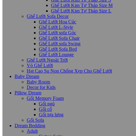
Ghế Lười Kim Tự Tháp Size M
Ghế Lười Kim Tự Tháp Size L
Ghế Lười Sofa Decor
Ghế Lười Hoa Cúc
Ghế Lười L-Style
Ghế Lười sofa Góc
Ghế Lười Sofa Chair
Ghế Lười sofa Swing
Ghế Lười Sofa Bed
Ghế Lười Lounge
Ghế Lười Ngoài Trời
Vỏ Ghế Lười
Hạt Cao Su Non Chống Xẹp Cho Ghế Lười
Baby Dream
Baby Room
Decor for Kids
Pillow Dream
Gối Memory Foam
Gối ngủ
Gối cổ
Gối tựa lưng
Gối Sofa
Dream Bedding
Adult