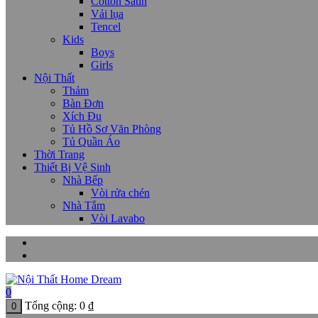
Cotton Satin
Vải lụa
Tencel
Kids
Boys
Girls
Nội Thất
Thảm
Bàn Đơn
Xích Đu
Tủ Hồ Sơ Văn Phòng
Tủ Quần Áo
Thời Trang
Thiết Bị Vệ Sinh
Nhà Bếp
Vòi rửa chén
Nhà Tắm
Vòi Lavabo
0
Tổng cộng:
0
₫
0