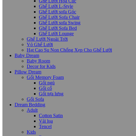
Ghế Lười Hoa Cúc
Ghế Lười L-Style
Ghế Lười sofa Góc
Ghế Lười Sofa Chair
Ghế Lười sofa Swing
Ghế Lười Sofa Bed
Ghế Lười Lounge
Ghế Lười Ngoài Trời
Vỏ Ghế Lười
Hạt Cao Su Non Chống Xẹp Cho Ghế Lười
Baby Dream
Baby Room
Decor for Kids
Pillow Dream
Gối Memory Foam
Gối ngủ
Gối cổ
Gối tựa lưng
Gối Sofa
Dream Bedding
Adult
Cotton Satin
Vải lụa
Tencel
Kids