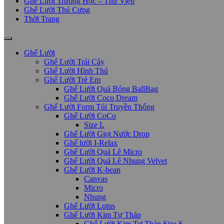
Ghế Lười Trường Học – Thư Viện
Ghế Lười Thú Cưng
Thời Trang
Ghế Lười
Ghế Lười Trái Cây
Ghế Lười Hình Thú
Ghế Lười Trẻ Em
Ghế Lười Quả Bóng BallBag
Ghế Lười Coco Dream
Ghế Lười Form Túi Truyền Thống
Ghế Lười CoCo
Size L
Ghế Lười Giọt Nước Drop
Ghế lười I-Relax
Ghế Lười Quả Lê Micro
Ghế Lười Quả Lê Nhung Velvet
Ghế Lười K-bean
Canvas
Micro
Nhung
Ghế Lười Lotus
Ghế Lười Kim Tự Tháp
Ghế Lười Kim Tự Tháp Size S