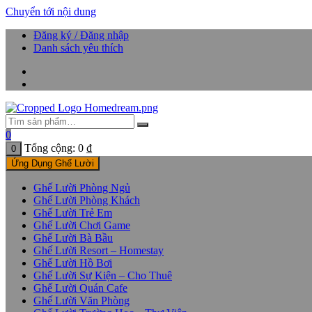
Chuyển tới nội dung
Đăng ký / Đăng nhập
Danh sách yêu thích
0
Tổng cộng:
0
₫
0
Ứng Dụng Ghế Lười
Ghế Lười Phòng Ngủ
Ghế Lười Phòng Khách
Ghế Lười Trẻ Em
Ghế Lười Chơi Game
Ghế Lười Bà Bầu
Ghế Lười Resort – Homestay
Ghế Lười Hồ Bơi
Ghế Lười Sự Kiện – Cho Thuê
Ghế Lười Quán Cafe
Ghế Lười Văn Phòng