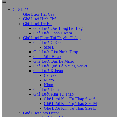
Ghế Lười
Ghế Lười Trái Cây
Ghế Lười Hình Thú
Ghế Lười Trẻ Em
Ghế Lười Quả Bóng BallBag
Ghế Lười Coco Dream
Ghế Lười Form Túi Truyền Thống
Ghế Lười CoCo
Size L
Ghế Lười Giọt Nước Drop
Ghế lười I-Relax
Ghế Lười Quả Lê Micro
Ghế Lười Quả Lê Nhung Velvet
Ghế Lười K-bean
Canvas
Micro
Nhung
Ghế Lười Lotus
Ghế Lười Kim Tự Tháp
Ghế Lười Kim Tự Tháp Size S
Ghế Lười Kim Tự Tháp Size M
Ghế Lười Kim Tự Tháp Size L
Ghế Lười Sofa Decor