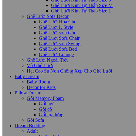
Ghế Lười Kim Tự Tháp Size M
Ghế Lười Kim Tự Tháp Size L
Ghế Lười Sofa Decor
Ghế Lười Hoa Cúc
Ghế Lười L-Style
Ghế Lười sofa Góc
Ghế Lười Sofa Chair
Ghế Lười sofa Swing
Ghế Lười Sofa Bed
Ghế Lười Lounge
Ghế Lười Ngoài Trời
Vỏ Ghế Lười
Hạt Cao Su Non Chống Xẹp Cho Ghế Lười
Baby Dream
Baby Room
Decor for Kids
Pillow Dream
Gối Memory Foam
Gối ngủ
Gối cổ
Gối tựa lưng
Gối Sofa
Dream Bedding
Adult