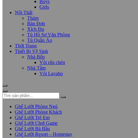
Boys
Girls
Nội Thất
Thảm
Bàn Đơn
Xích Đu
Tủ Hồ Sơ Văn Phòng
Tủ Quần Áo
Thời Trang
Thiết Bị Vệ Sinh
Nhà Bếp
Vòi rửa chén
Nhà Tắm
Vòi Lavabo
Ghế Lười Phòng Ngủ
Ghế Lười Phòng Khách
Ghế Lười Trẻ Em
Ghế Lười Chơi Game
Ghế Lười Bà Bầu
Ghế Lười Resort – Homestay