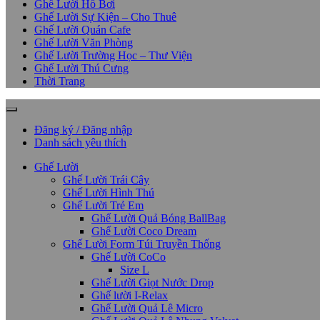
Ghế Lười Hồ Bơi
Ghế Lười Sự Kiện – Cho Thuê
Ghế Lười Quán Cafe
Ghế Lười Văn Phòng
Ghế Lười Trường Học – Thư Viện
Ghế Lười Thú Cưng
Thời Trang
Đăng ký / Đăng nhập
Danh sách yêu thích
Ghế Lười
Ghế Lười Trái Cây
Ghế Lười Hình Thú
Ghế Lười Trẻ Em
Ghế Lười Quả Bóng BallBag
Ghế Lười Coco Dream
Ghế Lười Form Túi Truyền Thống
Ghế Lười CoCo
Size L
Ghế Lười Giọt Nước Drop
Ghế lười I-Relax
Ghế Lười Quả Lê Micro